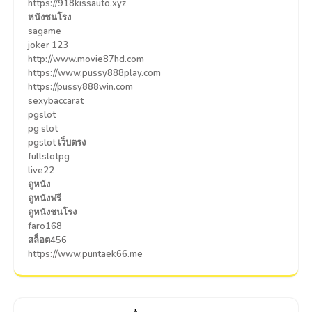
https://918kissauto.xyz
หนังชนโรง
sagame
joker 123
http://www.movie87hd.com
https://www.pussy888play.com
https://pussy888win.com
sexybaccarat
pgslot
pg slot
pgslot เว็บตรง
fullslotpg
live22
ดูหนัง
ดูหนังฟรี
ดูหนังชนโรง
faro168
สล็อต456
https://www.puntaek66.me