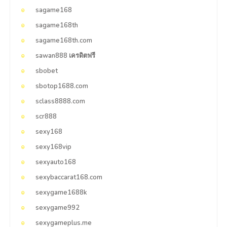
sagame168
sagame168th
sagame168th.com
sawan888 เครดิตฟรี
sbobet
sbotop1688.com
sclass8888.com
scr888
sexy168
sexy168vip
sexyauto168
sexybaccarat168.com
sexygame1688k
sexygame992
sexygameplus.me