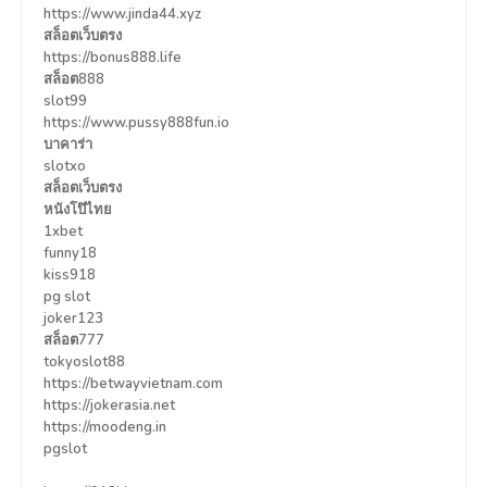
https://www.jinda44.xyz
สล็อตเว็บตรง
https://bonus888.life
สล็อต888
slot99
https://www.pussy888fun.io
บาคาร่า
slotxo
สล็อตเว็บตรง
หนังโป๊ไทย
1xbet
funny18
kiss918
pg slot
joker123
สล็อต777
tokyoslot88
https://betwayvietnam.com
https://jokerasia.net
https://moodeng.in
pgslot