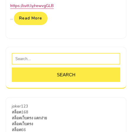
https://cutt.ly/rewvgGLB
Read More
…
joker123
สล็อต168
สล็อตเว็บตรง แตกง่าย
สล็อตเว็บตรง
สล็อต66