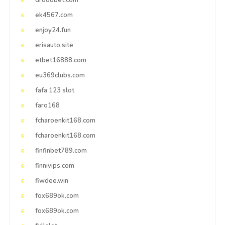
dr888bet.com
ek4567.com
enjoy24.fun
erisauto.site
etbet16888.com
eu369clubs.com
fafa 123 slot
faro168
fcharoenkit168.com
fcharoenkit168.com
finfinbet789.com
finnivips.com
fiwdee.win
fox689ok.com
fox689ok.com