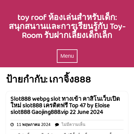
Skip
to
toy roof ห้องเล่นสำหรับเด็ก:
content
สนุกสนานและการเรียนรู้กับ Toy-
Room รับฝากเลี้ยงเด็กเล็ก
Menu
Menu
ป้ายกำกับ:
เกาจิ้ง888
Slot888 webpg slot ทางเข้า คาสิโนเว็บเปิด
ใหม่ slot888 เครดิตฟรี Top 47 by Eloise
slot888 Gaojing888.vip 22 June 2024
11 พฤษภาคม 2024
ไม่มีความเห็น