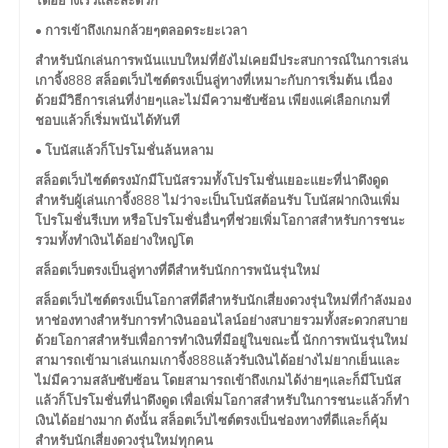
ได้อย่างเร็วและสะดวก
• การเข้าถึงเกมกล้วยๆตลอดระยะเวลา
สำหรับนักเล่นการพนันแบบใหม่ที่ยังไม่เคยมีประสบการณ์ในการเล่น
เกาจิ้ง888 สล็อตเว็บไซต์ตรงเป็นลู่ทางที่เหมาะกับการเริ่มต้น เนื่อง
ด้วยมีวิธีการเล่นที่ง่ายๆและไม่มีความซับซ้อน เพียงแค่เลือกเกมที่
ชอบแล้วก็เริ่มพนันได้ทันที
• โบนัสแล้วก็โปรโมชั่นล้นหลาม
สล็อตเว็บไซต์ตรงมักมีโบนัสรวมทั้งโปรโมชั่นเยอะแยะที่น่าดึงดูด
สำหรับผู้เล่นเกาจิ้ง888 ไม่ว่าจะเป็นโบนัสต้อนรับ โบนัสฝากเงินเพิ่ม
โปรโมชั่นรีเบท หรือโปรโมชั่นอื่นๆที่ช่วยเพิ่มโอกาสสำหรับการชนะ
รวมทั้งทำเงินได้อย่างใหญ่โต
สล็อตเว็บตรงเป็นลู่ทางที่ดีสำหรับนักการพนันรุ่นใหม่
สล็อตเว็บไซต์ตรงเป็นโอกาสที่ดีสำหรับนักเสี่ยงดวงรุ่นใหม่ที่กำลังมอง
หาช่องทางสำหรับการทำเงินออนไลน์อย่างสบายรวมทั้งสะดวกสบาย
ด้วยโอกาสสำหรับเพื่อการทำเงินที่มีอยู่ในขณะนี้ นักการพนันรุ่นใหม่
สามารถเข้ามาเล่นเกมเกาจิ้ง888แล้วรับเงินได้อย่างไม่ยากเย็นและ
ไม่มีความสลับซับซ้อน โดยสามารถเข้าถึงเกมได้ง่ายๆและก็มีโบนัส
แล้วก็โปรโมชั่นที่น่าดึงดูด เพื่อเพิ่มโอกาสสำหรับในการชนะแล้วก็ทำ
เงินได้อย่างมาก ดังนั้น สล็อตเว็บไซต์ตรงเป็นช่องทางที่ดีและก็คุ้ม
สำหรับนักเสี่ยงดวงรุ่นใหม่ทุกคน