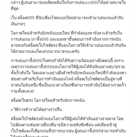
กล่าว ผู้เล่นสามารถเพลิดเพลินใจกับการเล่นslot888ได้อย่างสบายใจ
ที่สุด
เว็บ สล็อต888 ที่นักเสี่ยงโชคแบบใหม่สามารถเข้ามาเล่นเกมแล้วรับ
เงินง่ายๆ
โอกาสใหม่สำหรับนักพนันแบบใหม่ ที่กำลังมองหาจังหวะสำหรับใน
การเล่นเกม เกาจิ้ง888 และมองหาขั้นตอนการทำเงินจากการพนัน
อาจพบกับสล็อตเว็บไซต์ตรง ที่มอบโอกาสให้เข้ามาเล่นเกมแล้วรับเงิน
ได้ง่ายมากและก็สะดวกมากมายๆนะครับ
การเล่นเกาจิ้ง888เว็บตรงกำลังได้รับความนิยมอย่างยิ่งตอนนี้ เพราะ
เหตุว่าการเล่นเกาจิ้ง888มอบโอกาสให้ผู้เล่นได้รับเงินอย่างสบายรวม
ทั้งเร็วทันใจ โดยเฉพาะอย่างยิ่งสำหรับนักพนันแบบใหม่ที่กำลังมองหา
ช่องทางสำหรับในการทำเงินออนไลน์ สล็อตเว็บไซต์ตรงเป็นลู่ทางที่
น่าสนใจอันหนึ่ง ซึ่งเป็นแนวทางใหม่ซึ่งสามารถทำเงินได้อย่างรวดเร็ว
รวมทั้งสะดวก
สล็อตเว็บตรง โอกาสใหม่สำหรับนักการพนัน
• วิธีการทำรายได้อย่างราบรื่น
สล็อตเว็บไซต์ตรงมักมอบโอกาสให้ผู้เล่นได้ทำเงินอย่างง่ายดาย โดย
ไม่ต้องผ่านช่องทางอื่นๆที่อาจมีความสลับซับซ้อน แค่เพียงเข้าสู่
เว็บไซต์และก็เลือกเกมที่ปรารถนาเล่น ผู้เล่นเกาจิ้ง888สามารถทำเงิน