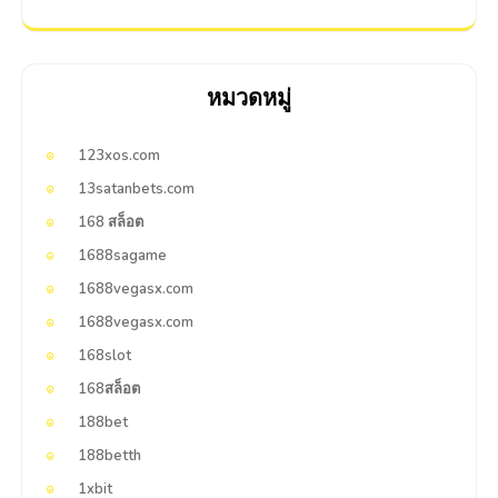
หมวดหมู่
123xos.com
13satanbets.com
168 สล็อต
1688sagame
1688vegasx.com
1688vegasx.com
168slot
168สล็อต
188bet
188betth
1xbit