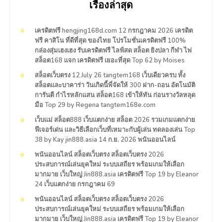
เรื่องล่าสุด
เครดิตฟรี hengjing168d.com 12 กรกฎาคม 2026 เครดิต
ฟรี คาสิโน ที่ดีที่สุด ของไทย โปรโมชั่นเครดิตฟรี 100%
กล่องสุ่มเฮงเฮง รับเครดิตฟรี ไลฟ์สด สล็อต ยิงปลา กีฬา ไพ่
สล็อต168 แจก เครดิตฟรี เยอะที่สุด Top 62 by Moises
สล็อตเว็บตรง 12 July 26 tangtem168 เว็บเดียวครบ ทั้ง
สล็อตและบาคาร่า วันเกิดนี้พี่จัดให้ 300 ฝาก-ถอน อัตโนมัติ
การันตี กำไรหลักแสน สล็อต168 เข้าให้ทัน ก่อนรางวัลหลุด
มือ Top 29 by Regena tangtem168e.com
เว็บแม่ สล็อต888 เว็บแตกง่าย สล็อต 2026 รวมเกมแตกง่าย
ฟีเจอร์เด่น และวิธีเลือกเว็บที่เหมาะกับผู้เล่น ทดลองเล่น Top
38 by Kay jin888.asia 14 ก.ย. 2026 พนันออนไลน์
พนันออนไลน์ สล็อตเว็บตรง สล็อตเว็บตรง 2026
ประสบการณ์เล่นยุคใหม่ ระบบเสถียร พร้อมเกมให้เลือก
มากมาย เว็บใหญ่ Jin888.asia เครดิตฟรี Top 19 by Eleanor
24 เว็บแตกง่าย กรกฎาคม 69
พนันออนไลน์ สล็อตเว็บตรง สล็อตเว็บตรง 2026
ประสบการณ์เล่นยุคใหม่ ระบบเสถียร พร้อมเกมให้เลือก
มากมาย เว็บใหญ่ Jin888.asia เครดิตฟรี Top 19 by Eleanor