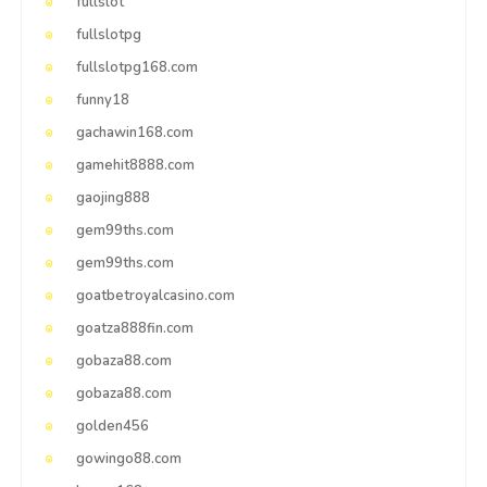
fullslot
fullslotpg
fullslotpg168.com
funny18
gachawin168.com
gamehit8888.com
gaojing888
gem99ths.com
gem99ths.com
goatbetroyalcasino.com
goatza888fin.com
gobaza88.com
gobaza88.com
golden456
gowingo88.com