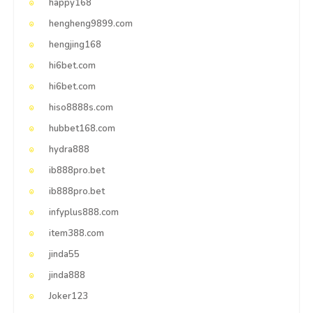
happy168
hengheng9899.com
hengjing168
hi6bet.com
hi6bet.com
hiso8888s.com
hubbet168.com
hydra888
ib888pro.bet
ib888pro.bet
infyplus888.com
item388.com
jinda55
jinda888
Joker123