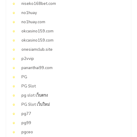
niseko168bet.com
no1huay
no1huay.com
okcasino159.com
okcasino159.com
onesiamclub.site
p2vvip
pananthai99.com
PG
PG Slot
pg slot เว็บตรง
PG Slot เว็บใหม่
pg77
pg99
pgceo