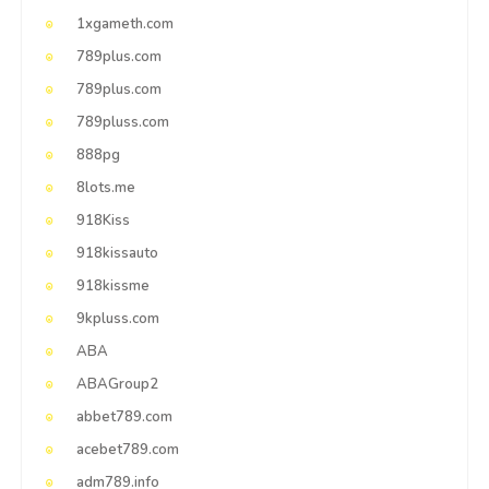
1xgameth.com
789plus.com
789plus.com
789pluss.com
888pg
8lots.me
918Kiss
918kissauto
918kissme
9kpluss.com
ABA
ABAGroup2
abbet789.com
acebet789.com
adm789.info