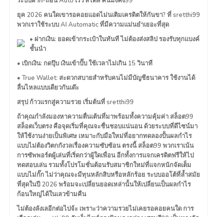
ระบบฝาก-ถอน Auto เร็ว สไตล์ คนมั่งคั่ง99
ยุค 2026 คนใดเขารอคอยแอดไม่นเติมเครดิตให้กันขา? ที่ sretthi99
พวกเราใช้ระบบ AI Automatic ที่มีความแม่นยำเยอะที่สุด
• ฝากเงิน: ยอดเข้ากระเป๋าในทันที ไม่ต้องส่งสลิป รองรับทุกแบงค์
ชั้นนำ
• เบิกเงิน: กดปุ๊บ เงินเข้าปั๊บ ใช้เวลาไม่เกิน 15 วินาที
• True Wallet: สะดวกสบายสำหรับคนไม่มีบัญชีธนาคาร ใช้งานได้
ลื่นไหลแบบเดียวกันเด๊ะ
สรุป ก้าวแรกสู่ความรวย เริ่มต้นที่ sretthi99
ถ้าคุณกำลังมองหาความตื่นเต้นที่มาพร้อมทั้งความคุ้มค่า สล็อต99
สล็อตเว็บตรง คือจุดเริ่มที่คุณจะชื่นชอบแน่นอน ด้วยระบบที่ดีไซน์มา
ให้ใช้งานง่ายเป็นพิเศษ เหมาะกับมือใหม่ที่อยากทดลองปั้นผลกำไร
แบบไม่ต้องวิตกกังวลเรื่องความซับซ้อน ตรงนี้ สล็อต99 พวกเราเน้น
การซัพพอร์ตผู้เล่นที่เริ่ดกว่าผู้ใดเพื่อน อีกทั้งการแจกเครดิตฟรีให้ไป
ทดสอบเล่น รวมทั้งโปรโมชั่นต้อนรับสมาชิกใหม่ที่แจกหนักจัดเต็ม
แบบไม่กั๊ก ไม่ว่าคุณจะมีทุนหลักสิบหรือหลักร้อย ระบบออโต้ที่ล้ำสมัย
ที่สุดในปี 2026 พร้อมจะเปลี่ยนยอดเหล่านั้นให้เปลี่ยนเป็นผลกำไร
ก้อนใหญ่ได้ในเลวข้ามคืน
ไม่ต้องลังเลอีกต่อไปจ้ะ เพราะว่าความรวยไม่เคยรอคอยคนใด การ