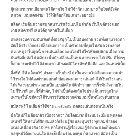
• SPINIX / JILI / NOLIMIT CITY – เกมใหม่อัปเดตไว ฟีพบร์ทันสมัย
ผู้เล่นสามารถเลือกเล่นได้ตามใจ ไม่มีจำกัด แถมบางเว็บไซต์ยังจัด
หมวด “เกมแตกง่าย” ไว้ให้เลือกโดยเฉพาะอย่างยิ่ง
สล็อต เริ่มต้นความสนุกสนานร่าเริงแบบไม่จำกัด เว็บไซต์ตรง แตก
ง่าย สมัครฟรี เล่นได้ทุกค่ายในที่เดียว!
แหล่งรวมความบันเทิงที่ทั้งยังสนุก ไม่เป็นอันตราย รวมทั้งสามารถทำ
เงินได้จริง เว็บตรงสล็อตแตกง่าย เป็นคำตอบที่คุณไม่สมควรพลาด!
ด้วยเหตุว่าในยุคนี้ การเล่นสล็อตออนไลน์ไม่ใช่เพียงแค่เกมเพื่อความ
บันเทิงอีกต่อไป แม้กระนั้นยังเปลี่ยนเป็นหนทางหารายได้เสริม ที่ใครๆ
ก็สามารถเข้าถึงได้ง่ายมาก เพียงแค่มีโทรศัพท์มือถือ และอินเทอร์เน็ต
สิ่งที่ทำให้ สล็อต99 ต่างจากเว็บทั่วๆไป เป็นความโล่งใสและความน่า
ไว้วางใจ ไม่ต้องผ่านเอเย่นต์ ปลอดคนกลาง เล่นแล้วได้เงินจริง ถอน
ได้จริง ระบบฝาก-ถอนเป็นแบบอัตโนมัติ ทำรายการเร็วทันใจภายใน
ไม่กี่วินาที และก็ที่สำคัญ ไม่จำเป็นต้องกลุ้มใจประเด็นการถูกโกง
เพราะเว็บไซต์ตรงได้รับการรับรองจากค่ายเกมชั้นหนึ่งระดับสากล
สมัครฟรี ไม่เสียค่าใช้จ่าย sretthi99 ทดลองเล่นก่อนพนันจริง
มือใหม่ก็ไม่ต้องกลัว เนื่องจากว่าเว็บโดยมากมีระบบระเบียบ ทดลอง
เล่นฟรี ให้ท่านได้ฝึกฝนแล้วก็เรียนรู้ก่อนลงทุนจริง ทุกเกมจำลอง
เสมอเหมือนจริง 100% ทำให้ท่านรู้เรื่องเกม รู้จังหวะ และก็พัฒนา
กลยุทธ์ได้อย่างแน่ใจ และก็เมื่อพร้อมลงทุน ก็สามารถ สมัครเป็น