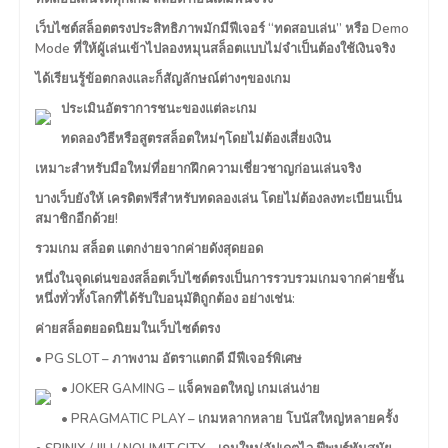
เว็บไซต์สล็อตตรงประสิทธิภาพมักมีฟีเจอร์ “ทดสอบเล่น” หรือ Demo
Mode ที่ให้ผู้เล่นเข้าไปลองหมุนสล็อตแบบไม่จำเป็นต้องใช้เงินจริง
ได้เรียนรู้ข้อตกลงและก็สัญลักษณ์ต่างๆของเกม
ประเมินอัตราการชนะของแต่ละเกม
ทดลองวิธีหรือสูตรสล็อตใหม่ๆโดยไม่ต้องเสี่ยงเงิน
เหมาะสำหรับมือใหม่ที่อยากฝึกความเชี่ยวชาญก่อนเล่นจริง
บางเว็บยังให้ เครดิตฟรีสำหรับทดลองเล่น โดยไม่ต้องลงทะเบียนเป็น
สมาชิกอีกด้วย!
รวมเกม สล็อต แตกง่ายจากค่ายดังสุดยอด
หนึ่งในจุดเด่นของสล็อตเว็บไซต์ตรงเป็นการรวบรวมเกมจากค่ายชั้น
หนึ่งทั่วทั้งโลกที่ได้รับใบอนุมัติถูกต้อง อย่างเช่น:
ค่ายสล็อตยอดนิยมในเว็บไซต์ตรง
• PG SLOT – ภาพงาม อัตราแตกดี มีฟีเจอร์พิเศษ
• JOKER GAMING – แจ็คพอตใหญ่ เกมเล่นง่าย
• PRAGMATIC PLAY – เกมหลากหลาย โบนัสใหญ่หลายครั้ง