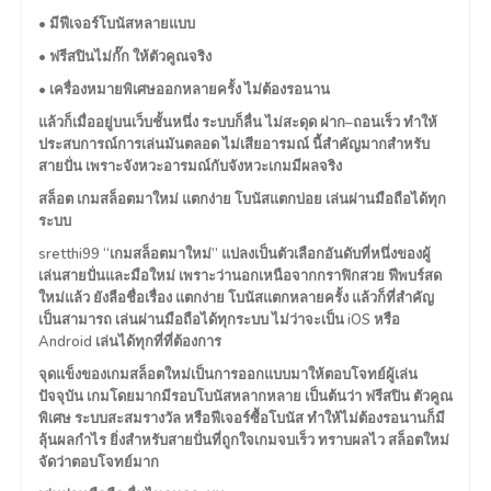
• มีฟีเจอร์โบนัสหลายแบบ
• ฟรีสปินไม่กั๊ก ให้ตัวคูณจริง
• เครื่องหมายพิเศษออกหลายครั้ง ไม่ต้องรอนาน
แล้วก็เมื่ออยู่บนเว็บชั้นหนึ่ง ระบบก็ลื่น ไม่สะดุด ฝาก–ถอนเร็ว ทำให้
ประสบการณ์การเล่นมันตลอด ไม่เสียอารมณ์ นี้สำคัญมากสำหรับ
สายปั่น เพราะจังหวะอารมณ์กับจังหวะเกมมีผลจริง
สล็อต เกมสล็อตมาใหม่ แตกง่าย โบนัสแตกบ่อย เล่นผ่านมือถือได้ทุก
ระบบ
sretthi99 “เกมสล็อตมาใหม่” แปลงเป็นตัวเลือกอันดับที่หนึ่งของผู้
เล่นสายปั่นและมือใหม่ เพราะว่านอกเหนือจากกราฟิกสวย ฟีพบร์สด
ใหม่แล้ว ยังลือชื่อเรื่อง แตกง่าย โบนัสแตกหลายครั้ง แล้วก็ที่สำคัญ
เป็นสามารถ เล่นผ่านมือถือได้ทุกระบบ ไม่ว่าจะเป็น iOS หรือ
Android เล่นได้ทุกที่ที่ต้องการ
จุดแข็งของเกมสล็อตใหม่เป็นการออกแบบมาให้ตอบโจทย์ผู้เล่น
ปัจจุบัน เกมโดยมากมีรอบโบนัสหลากหลาย เป็นต้นว่า ฟรีสปิน ตัวคูณ
พิเศษ ระบบสะสมรางวัล หรือฟีเจอร์ซื้อโบนัส ทำให้ไม่ต้องรอนานก็มี
ลุ้นผลกำไร ยิ่งสำหรับสายปั่นที่ถูกใจเกมจบเร็ว ทราบผลไว สล็อตใหม่
จัดว่าตอบโจทย์มาก