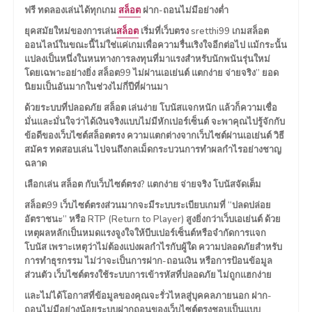
ฟรี ทดลองเล่นได้ทุกเกม
สล็อต
ฝาก-ถอนไม่มีอย่างต่ำ
ยุคสมัยใหม่ของการเล่น
สล็อต
เริ่มที่เว็บตรง sretthi99 เกมสล็อต
ออนไลน์ในขณะนี้ไม่ใช่แค่เกมเพื่อความรื่นเริงใจอีกต่อไป แม้กระนั้น
แปลงเป็นหนึ่งในหนทางการลงทุนที่มาแรงสำหรับนักพนันรุ่นใหม่
โดยเฉพาะอย่างยิ่ง สล็อต99 ไม่ผ่านเอเย่นต์ แตกง่าย จ่ายจริง” ยอด
นิยมเป็นอันมากในช่วงไม่กี่ปีที่ผ่านมา
ด้วยระบบที่ปลอดภัย สล็อต เล่นง่าย โบนัสแจกหนัก แล้วก็ความเชื่อ
มั่นและมั่นใจว่าได้เงินจริงแบบไม่มีหักเปอร์เซ็นต์ จะพาคุณไปรู้จักกับ
ข้อดีของเว็บไซต์สล็อตตรง ความแตกต่างจากเว็บไซต์ผ่านเอเย่นต์ วิธี
สมัคร ทดสอบเล่น ไปจนถึงกลเม็ดกระบวนการทำผลกำไรอย่างชาญ
ฉลาด
เลือกเล่น สล็อต กับเว็บไซต์ตรง? แตกง่าย จ่ายจริง โบนัสจัดเต็ม
สล็อต99 เว็บไซต์ตรงส่วนมากจะมีระบบระเบียบเกมที่ “ปลดปล่อย
อัตราชนะ” หรือ RTP (Return to Player) สูงยิ่งกว่าเว็บเอเย่นต์ ด้วย
เหตุผลหลักเป็นหมดแรงจูงใจให้บีบเปอร์เซ็นต์หรือจำกัดการแจก
โบนัส เพราะเหตุว่าไม่ต้องแบ่งผลกำไรกับผู้ใด ความปลอดภัยสำหรับ
การทำธุรกรรม ไม่ว่าจะเป็นการฝาก-ถอนเงิน หรือการป้อนข้อมูล
ส่วนตัว เว็บไซต์ตรงใช้ระบบการเข้ารหัสที่ปลอดภัย ไม่ถูกแฮกง่าย
และไม่ได้โอกาสที่ข้อมูลของคุณจะรั่วไหลสู่บุคคลภายนอก ฝาก-
ถอนไม่มีอย่างน้อยระบบฝากถอนของเว็บไซต์ตรงชอบเป็นแบบ