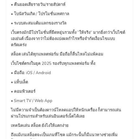
• คืนยอดเสียรายวัน/รายสัปดาห์
• โบนัสวันเกิด / โปรโมชั่นเทศกาล
• ระบบสะสมแต้มแลกของรางวัล
เว็บตรงมักมีโปรโมชั่นที่ยืดหยุ่นรวมทั้ง “ให้จริง” มากยิ่งกว่าเว็บไซต์
เอเย่นต์ เนื่องจากว่าไม่ต้องแบ่งผลกำไรหรือจำกัดเงื่อนไขแบบ
ครัดเคร่ง
สล็อต เล่นได้ทุกแพลตฟอร์ม มือถือก็ลื่นไหลไม่แพ้คอม
เว็บไซต์ตรงในยุค 2025 รองรับทุกแพลตฟอร์ม ทั้ง:
• มือถือ: iOS / Android
• แท็บเล็ต
• คอมพิวเตอร์
• Smart TV / Web App
ไม่มีความจำเป็นต้องดาวน์โหลดแอปให้หนักเครื่อง ก็สามารถเล่น
ผ่านโปรแกรมสำหรับเล่นอินเตอร์เน็ตได้เลย
เทคนิคเล่น สล็อต ยังไงให้แตกง่าย
ถึงแม้เกมสล็อตจะเป็นเกมที่โชค แม้กระนั้นก็มีแนวทางช่วยเพิ่ม