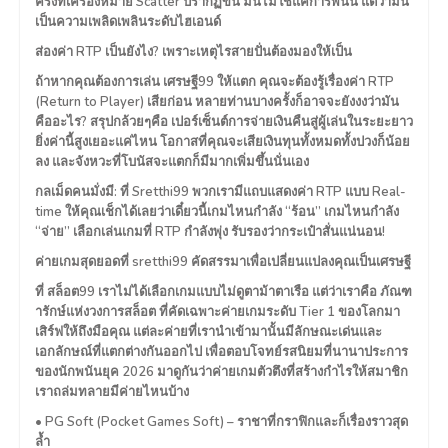
ครั้งที่เครื่องหมาย Scatter ปรากฏขึ้น มันไม่ใช่แค่การพนัน แต่ว่ามัน
เป็นความเพลิดเพลินระดับไฮเอนด์
ส่องค่า RTP เป็นยังไง? เพราะเหตุไรสายปั่นต้องมองให้เป็น
ถ้าหากคุณต้องการเล่น เศรษฐี99 ให้แตก คุณจะต้องรู้เรื่องค่า RTP
(Return to Player) เสียก่อน หลายท่านบางครั้งก็อาจจะยังงงว่ามัน
คืออะไร? สรุปกล้วยๆคือ เปอร์เซ็นต์การจ่ายเงินคืนสู่ผู้เล่นในระยะยาว
ยิ่งค่านี้สูงเยอะแค่ไหน โอกาสที่คุณจะเสียเงินทุนทั้งหมดทั้งปวงก็น้อย
ลง และจังหวะที่โบนัสจะแตกก็มีมากเพิ่มขึ้นนั่นเอง
กลเม็ดคนมั่งมี: ที่ Sretthi99 พวกเรามีแถบแสดงค่า RTP แบบ Real-
time ให้คุณเช็กได้เลยว่าเดี๋ยวนี้เกมไหนกำลัง “ร้อน” เกมไหนกำลัง
“จ่าย” เลือกเล่นเกมที่ RTP กำลังพุ่ง รับรองว่ากระเป๋าสั่นแน่นอน!
ค่ายเกมสุดยอดที่ sretthi99 คัดสรรมาเพื่อเปลี่ยนแปลงคุณเป็นเศรษฐี
ที่ สล็อต99 เราไม่ได้เลือกเกมแบบไม่ดูตาม้าตาเรือ แต่ว่าเราคือ ภัณฑ
ารักษ์แห่งวงการสล็อต ที่คัดเฉพาะค่ายเกมระดับ Tier 1 ของโลกมา
เสิร์ฟให้ถึงมือคุณ แต่ละค่ายที่เรานำเข้ามานั้นมีลักษณะเด่นและ
เอกลักษณ์ที่แตกต่างกันออกไป เพื่อตอบโจทย์รสนิยมที่นานาประการ
ของนักพนันยุค 2026 มาดูกันว่าค่ายเกมตัวตึงที่สร้างกำไรให้สมาชิก
เราถล่มทลายมีค่ายไหนบ้าง
• PG Soft (Pocket Games Soft) – ราชาที่กราฟิกและก็เรื่องราวสุด
ล้ำ