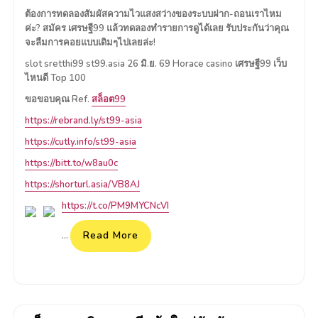
ต้องการทดลองสัมผัสความไวแสงสว่างของระบบฝาก-ถอนเราไหม
ค่ะ? สมัคร เศรษฐี99 แล้วทดลองทำรายการดูได้เลย รับประกันว่าคุณ
จะลืมการคอยแบบเดิมๆไปเลยล่ะ!
slot sretthi99 st99.asia 26 มิ.ย. 69 Horace casino เศรษฐี99 เว็บ
ไหนดี Top 100
ขอขอบคุณ Ref.
สล็อต99
https://rebrand.ly/st99-asia
https://cutly.info/st99-asia
https://bitt.to/w8au0c
https://shorturl.asia/VB8AJ
https://t.co/PM9MYCNcVI
Read More
…