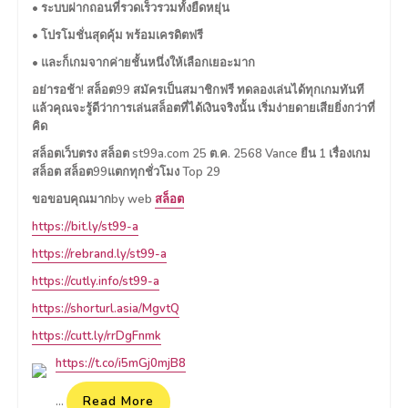
• ระบบฝากถอนที่รวดเร็วรวมทั้งยืดหยุ่น
• โปรโมชั่นสุดคุ้ม พร้อมเครดิตฟรี
• และก็เกมจากค่ายชั้นหนึ่งให้เลือกเยอะมาก
อย่ารอช้า! สล็อต99 สมัครเป็นสมาชิกฟรี ทดลองเล่นได้ทุกเกมทันที
แล้วคุณจะรู้ดีว่าการเล่นสล็อตที่ได้เงินจริงนั้น เริ่มง่ายดายเสียยิ่งกว่าที่
คิด
สล็อตเว็บตรง สล็อต st99a.com 25 ต.ค. 2568 Vance ยืน 1 เรื่องเกม
สล็อต สล็อต99แตกทุกชั่วโมง Top 29
ขอขอบคุณมากby web
สล็อต
https://bit.ly/st99-a
https://rebrand.ly/st99-a
https://cutly.info/st99-a
https://shorturl.asia/MgvtQ
https://cutt.ly/rrDgFnmk
https://t.co/i5mGj0mjB8
Read More
…