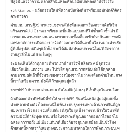
พิสูจน์แล้วว่าความคลาสสิกนี่แหละคือบ่อเงินบ่อทองคำที่จริงจริง
• Jili Games – นวัตกรรมใหม่ที่ความบันเทิงที่มาพร้อมเอฟเฟกต์วิจิตร
ตระการตา
ค่ายเกม เศรษฐี99 มาแรงแซงทางโค้งที่สะดุดตาเรื่องความคิดริเริ่ม
สร้างสรรค์ Jili Games พรีเซนเทชั่นต้นแบบเกมที่ไม่ซ้ำแล้วซ้ำเล่า มี
การผสมผสานระบบเกมแนวอาเขตรวมทั้งสล็อตเข้าด้วยกันอย่างพอดี
เอฟเฟกต์การระเบิดของรางวัลทำออกมาได้ตื่นตาตื่นใจ เหมาะสำหรับ
ผู้ที่เบื่อรูปแบบเดิมๆแล้วก็อยากได้สัมผัสประสบการณ์ใหม่ที่อัตราการ
จ่ายสูงลิ่วไม่แพ้ค่ายใหญ่ๆ
จะมองเห็นได้ว่าทุกค่ายที่พวกเรานำมาไว้ที่ สล็อต99 มีจุดร่วม
เดียวกันเป็น แตกง่าย และ โปร่งใส คุณสามารถสลับเล่นได้ทุกค่าย
ตามอารมณ์แล้วก็จังหวะของดวง เนื่องจากไม่ว่าจะเลือกค่ายไหน ตรง
นี้เราก็เตรียมความมั่งคั่งไว้รอคุณอยู่แล้ว!
sretthi99 กับระบบฝาก-ถอน อัตโนมัติ (Auto) ที่เร็วที่สุดในสามโลก
ถ้าเกิดจะกล่าวถึงข้อดีที่ทำให้ sretthi99 ยืนหนึ่งเหนือคู่ต่อสู้แบบทิ้ง
ห่างหลายช่วงตัว ก็คงจะหนีไม่พ้นระบบธุรกรรมทางด้านการเงินที่ถูก
ชมเชยว่า เร็ว แรง รวมทั้งเสถียรที่สุดในยุคนี้ เราทราบดีว่าในวินาทีที่
ความมั่งมีกำลังพุ่งพล่าน หรือในจังหวะที่คุณอยากถอนกำไรออกไป
ฉลอง การรอถึงแม้เพียงแต่นาทีเดียวก็อาจดูนานเสมือนเป็นชั่วโมง
ด้วยเหตุนี้พวกเราก็เลยทุ่มงบประมาณมหาศาลในการพัฒนาระบบ AI