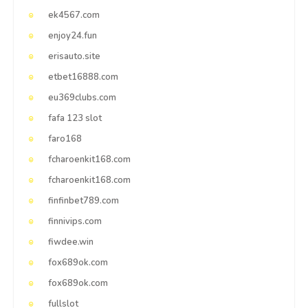
ek4567.com
enjoy24.fun
erisauto.site
etbet16888.com
eu369clubs.com
fafa 123 slot
faro168
fcharoenkit168.com
fcharoenkit168.com
finfinbet789.com
finnivips.com
fiwdee.win
fox689ok.com
fox689ok.com
fullslot