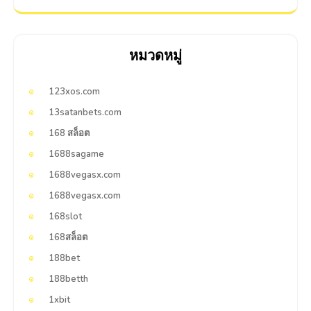
หมวดหมู่
123xos.com
13satanbets.com
168 สล็อต
1688sagame
1688vegasx.com
1688vegasx.com
168slot
168สล็อต
188bet
188betth
1xbit