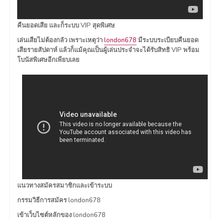
คืนยอดเสีย และก็ระบบ VIP สุดพิเศษ
เล่นเสียไม่ต้องกลัว เพราะเหตุว่า
london678
มีระบบระเบียบคืนยอด
เสียรายสัปดาห์ แล้วก็แม้คุณเป็นผู้เล่นประจำจะได้รับสิทธิ VIP พร้อม
โบนัสพิเศษอีกเพียบเลย
แนวทางสมัครสมาชิกและเข้าระบบ
กรรมวิธีการสมัคร london678
เข้าเว็บไซต์หลักของ london678