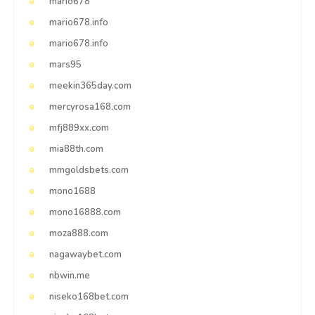
mario678
mario678.info
mario678.info
mars95
meekin365day.com
mercyrosa168.com
mfj889xx.com
mia88th.com
mmgoldsbets.com
mono1688
mono16888.com
moza888.com
nagawaybet.com
nbwin.me
niseko168bet.com