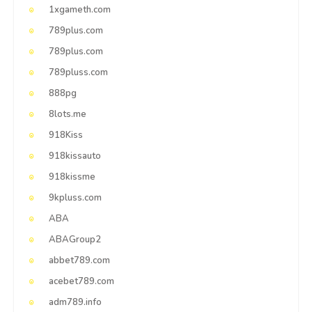
1xgameth.com
789plus.com
789plus.com
789pluss.com
888pg
8lots.me
918Kiss
918kissauto
918kissme
9kpluss.com
ABA
ABAGroup2
abbet789.com
acebet789.com
adm789.info