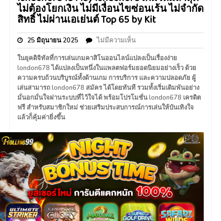
ไม่ต้องโยกเงิน ไม่มีเงื่อนไขซ่อนเร้น ไม่จำกัด
สิทธิ์ ไม่ผ่านเอเย่นต์ Top 65 by Kit
25 มิถุนายน 2025
ไม่มีความเห็น
ในยุคดิจิทัลที่การเล่นเกมคาสิโนออนไลน์แปลงเป็นเรื่องง่าย
london678 ได้แปลงเป็นหนึ่งในแพลตฟอร์มยอดนิยมอย่างเร็ว ด้วย
ความครบถ้วนบริบูรณ์ทั้งด้านเกม การบริการ และความปลอดภัย ผู้
เล่นสามารถ london678 สมัคร ได้โดยทันที รวมทั้งเริ่มเดิมพันอย่าง
มั่นอกมั่นใจผ่านระบบที่ไว้ใจได้ พร้อมโปรโมชั่น london678 เครดิต
ฟรี สำหรับสมาชิกใหม่ ช่วยเสริมประสบการณ์การเล่นให้บันเทิงใจ
แล้วก็คุ้มค่ายิ่งขึ้น