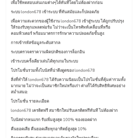
เพื่อใช้ทดสอบเล่นเกมต่างๆได้ทันทีโดยไม่ต้องฝากก่อน
ระบบ london678 เข้าระบบ ที่ทันสมัยและก็ปลอดภัย
เพื่อความสะดวกของผู้ใช้งาน london678 เข้าสู่ระบบ ได้ถูกปรับปรุง
ให้รองรับทุกแพลตฟอร์ม ไม่ว่าจะเป็นโทรศัพท์เคลื่อนที่หรือ
คอมพิวเตอร์ พร้อมมาตรการรักษาความปลอดภัยขั้นสูง:
การเข้ารหัสข้อมูลระดับสากล
ระบบตรวจตราความผิดปกติของการล็อกอิน
เข้าระบบครั้งเดียวเล่นได้ทุกเกมในระบบ
โปรโมชั่นรวมทั้งโบนัสที่น่าดึงดูดของ london678
สิ่งที่ทำให้ london678 ได้รับความนิยมเป็นโปรโมชั่นที่คุ้มค่ารวมทั้ง
มากมาย ไม่ว่าจะเป็นสมาชิกใหม่หรือเก่า ต่างก็ได้รับสิทธิพิเศษอย่าง
สม่ำเสมอ:
โปรโมชั่น รายละเอียด
london678 เครดิตฟรี สมาชิกใหม่รับเครดิตฟรีทันที ไม่ต้องฝาก
โบนัสฝากหนแรก รับเพิ่มสูงสุด 100% ของยอดฝาก
คืนยอดเสีย คืนยอดเสียทุกอาทิตย์สูงสุด 10%