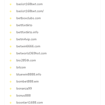
baslot168bet.com
baslot168bet.com/
betboxclubs.com
betflixtikto
betflixtikto.info
betm4vip.com
betwin6666.com
betworld369hot.com
bio285th.com
bitcoin
bluewin8888.info
bombet888.win
bonanza99
bonus888
boonlert1688.com