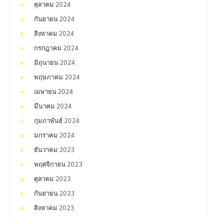
ตุลาคม 2024
กันยายน 2024
สิงหาคม 2024
กรกฎาคม 2024
มิถุนายน 2024
พฤษภาคม 2024
เมษายน 2024
มีนาคม 2024
กุมภาพันธ์ 2024
มกราคม 2024
ธันวาคม 2023
พฤศจิกายน 2023
ตุลาคม 2023
กันยายน 2023
สิงหาคม 2023