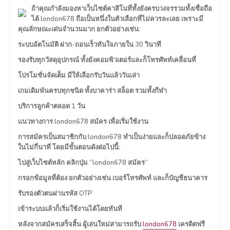
ถ้าคุณกำลังมองหาเว็บไซต์คาสิโนที่ทั้งยังครบวงจรรวมทั้งเชื่อถือ
ได้ london678 ถือเป็นหนึ่งในตัวเลือกที่ไม่ควรละเลย เพราะมี
คุณลักษณะเด่นจำนวนมาก ยกตัวอย่างเช่น:
ระบบอัตโนมัติ ฝาก-ถอนเร็วทันใจภายใน 30 วินาที
รองรับทุกวัสดุอุปกรณ์ ทั้งยังคอมพิวเตอร์และก็โทรศัพท์เคลื่อนที่
โปรโมชั่นจัดเต็ม มีให้เลือกรับวันแล้ววันเล่า
เกมเดิมพันครบทุกชนิด ทั้งบาคาร่า สล็อต รวมทั้งกีฬา
บริการลูกค้าตลอด 1 วัน
แนวทางการ london678 สมัคร เพื่อเริ่มใช้งาน
การสมัครเป็นสมาชิกกับ london678 ทำเป็นง่ายและก็ปลอดภัยข้าง
ในไม่กี่นาที โดยมีขั้นตอนดังต่อไปนี้:
ไปสู่เว็บไซต์หลัก คลิกปุ่ม “london678 สมัคร”
กรอกข้อมูลที่ต้อง ยกตัวอย่างเช่น เบอร์โทรศัพท์ และก็บัญชีธนาคาร
รับรองตัวตนผ่านรหัส OTP
เข้าระบบแล้วก็เริ่มใช้งานได้โดยทันที
หลังจากสมัครเสร็จสิ้น ผู้เล่นใหม่สามารถรับ
london678
เครดิตฟรี