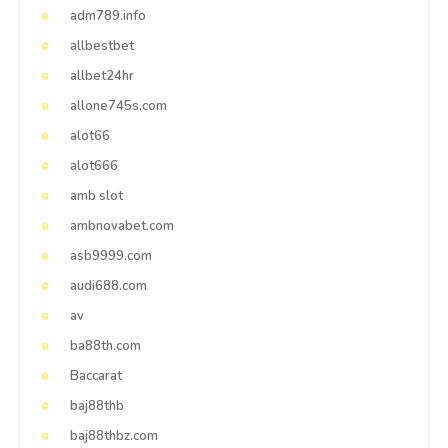
adm789.info
allbestbet
allbet24hr
allone745s.com
alot66
alot666
amb slot
ambnovabet.com
asb9999.com
audi688.com
av
ba88th.com
Baccarat
baj88thb
baj88thbz.com