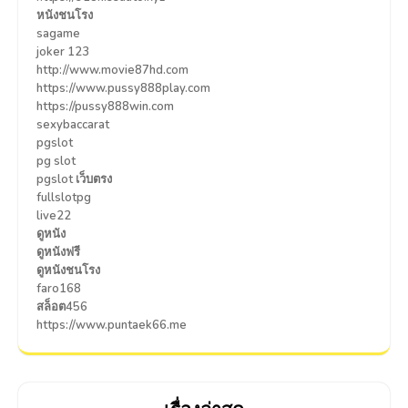
หนังชนโรง
sagame
joker 123
http://www.movie87hd.com
https://www.pussy888play.com
https://pussy888win.com
sexybaccarat
pgslot
pg slot
pgslot เว็บตรง
fullslotpg
live22
ดูหนัง
ดูหนังฟรี
ดูหนังชนโรง
faro168
สล็อต456
https://www.puntaek66.me