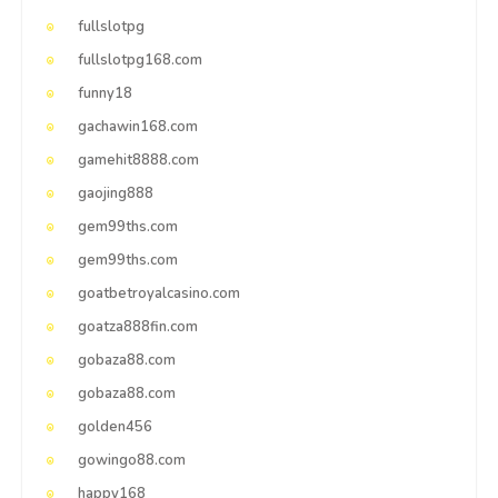
fullslotpg
fullslotpg168.com
funny18
gachawin168.com
gamehit8888.com
gaojing888
gem99ths.com
gem99ths.com
goatbetroyalcasino.com
goatza888fin.com
gobaza88.com
gobaza88.com
golden456
gowingo88.com
happy168