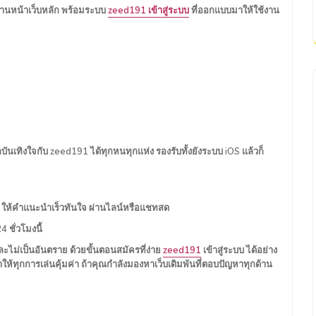
ผ่านหน้าเว็บหลัก พร้อมระบบ
zeed191 เข้าสู่ระบบ
ที่ออกแบบมาให้ใช้งาน
บันเทิงใจกับ zeed191 ได้ทุกหนทุกแห่ง รองรับทั้งยังระบบ iOS แล้วก็
 ให้คำแนะนำเร็วทันใจ ผ่านไลน์หรือแชทสด
ชั่วโมงนี้
ะไม่เป็นอันตราย ด้วยขั้นตอนสมัครที่ง่าย
zeed191
เข้าสู่ระบบ ได้อย่าง
ห้ทุกการเล่นคุ้มค่า ถ้าคุณกำลังมองหาเว็บเดิมพันที่ตอบปัญหาทุกด้าน