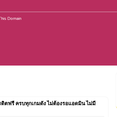
This Domain
รดิตฟรี ครบทุกเกมดัง ไม่ต้องรอแอดมิน ไม่มี