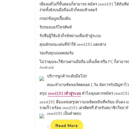
เพียงแต่ไม่กี่ขั้นตอนก็สามารถ สมัคร zeed191 ได้ทันที
ง่ายทั้งยังบนมือถือแล้วก็คอมพิวเตอร์
กรอกข้อมูลเบื้องต้น
รับรองเบอร์โทรศัพท์
รับชื่อผู้ใช้แล้วก็รหัสผ่านเพื่อเข้าสู่ระบบ
คุณลักษณะเด่นที่ทำให้ zeed191 แตกต่าง
รองรับทุกแพลตฟอร์ม
ไม่ว่าคุณจะใช้งานผ่านมือถือ แท็บเล็ต หรือ PC ก็สามารถ
Android
บริการลูกค้าระดับมือโปร
คณะทำงานซัพพอร์ตตลอด 1 วัน จัดการกับปัญหาไว
สรุป:
zeed191 เข้าสู่ระบบ
ทำไมคุณควรสมัคร zeed1924 
zeed191 คือแหล่งสรุปความเพลิดเพลินที่พร้อม มั่นคง แล
รวดเร็ว พร้อม zeed191 เครดิตฟรี สำหรับสมาชิกใหม่ ทำใ
zeed191 เป็นคำตอบ
Read More
…