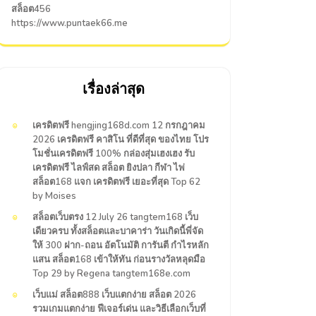
สล็อต456
https://www.puntaek66.me
เรื่องล่าสุด
เครดิตฟรี hengjing168d.com 12 กรกฎาคม
2026 เครดิตฟรี คาสิโน ที่ดีที่สุด ของไทย โปร
โมชั่นเครดิตฟรี 100% กล่องสุ่มเฮงเฮง รับ
เครดิตฟรี ไลฟ์สด สล็อต ยิงปลา กีฬา ไพ่
สล็อต168 แจก เครดิตฟรี เยอะที่สุด Top 62
by Moises
สล็อตเว็บตรง 12 July 26 tangtem168 เว็บ
เดียวครบ ทั้งสล็อตและบาคาร่า วันเกิดนี้พี่จัด
ให้ 300 ฝาก-ถอน อัตโนมัติ การันตี กำไรหลัก
แสน สล็อต168 เข้าให้ทัน ก่อนรางวัลหลุดมือ
Top 29 by Regena tangtem168e.com
เว็บแม่ สล็อต888 เว็บแตกง่าย สล็อต 2026
รวมเกมแตกง่าย ฟีเจอร์เด่น และวิธีเลือกเว็บที่