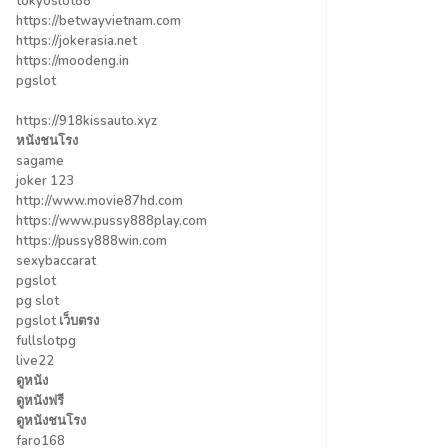
tokyoslot88
https://betwayvietnam.com
https://jokerasia.net
https://moodeng.in
pgslot
https://918kissauto.xyz
หนังชนโรง
sagame
joker 123
http://www.movie87hd.com
https://www.pussy888play.com
https://pussy888win.com
sexybaccarat
pgslot
pg slot
pgslot เว็บตรง
fullslotpg
live22
ดูหนัง
ดูหนังฟรี
ดูหนังชนโรง
faro168