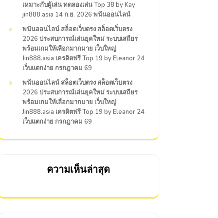
เหมาะกับผู้เล่น ทดลองเล่น Top 38 by Kay
jin888.asia 14 ก.ย. 2026 พนันออนไลน์
พนันออนไลน์ สล็อตเว็บตรง สล็อตเว็บตรง
2026 ประสบการณ์เล่นยุคใหม่ ระบบเสถียร
พร้อมเกมให้เลือกมากมาย เว็บใหญ่
Jin888.asia เครดิตฟรี Top 19 by Eleanor 24
เว็บแตกง่าย กรกฎาคม 69
พนันออนไลน์ สล็อตเว็บตรง สล็อตเว็บตรง
2026 ประสบการณ์เล่นยุคใหม่ ระบบเสถียร
พร้อมเกมให้เลือกมากมาย เว็บใหญ่
Jin888.asia เครดิตฟรี Top 19 by Eleanor 24
เว็บแตกง่าย กรกฎาคม 69
ความเห็นล่าสุด