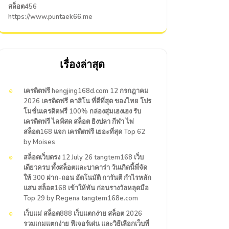
สล็อต456
https://www.puntaek66.me
เรื่องล่าสุด
เครดิตฟรี hengjing168d.com 12 กรกฎาคม
2026 เครดิตฟรี คาสิโน ที่ดีที่สุด ของไทย โปร
โมชั่นเครดิตฟรี 100% กล่องสุ่มเฮงเฮง รับ
เครดิตฟรี ไลฟ์สด สล็อต ยิงปลา กีฬา ไพ่
สล็อต168 แจก เครดิตฟรี เยอะที่สุด Top 62
by Moises
สล็อตเว็บตรง 12 July 26 tangtem168 เว็บ
เดียวครบ ทั้งสล็อตและบาคาร่า วันเกิดนี้พี่จัด
ให้ 300 ฝาก-ถอน อัตโนมัติ การันตี กำไรหลัก
แสน สล็อต168 เข้าให้ทัน ก่อนรางวัลหลุดมือ
Top 29 by Regena tangtem168e.com
เว็บแม่ สล็อต888 เว็บแตกง่าย สล็อต 2026
รวมเกมแตกง่าย ฟีเจอร์เด่น และวิธีเลือกเว็บที่