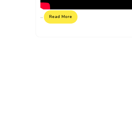
Read More
…