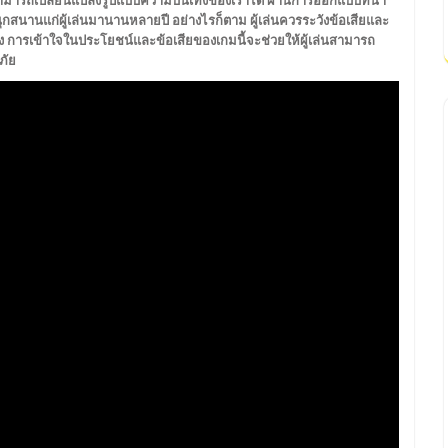
สามารถเปลี่ยนแปลงรูปแบบความบันเทิงของเราได้ ผ่านการออกแบบที่น่า
ุกสนานแก่ผู้เล่นมานานหลายปี อย่างไรก็ตาม ผู้เล่นควรระวังข้อเสียและ
ง การเข้าใจในประโยชน์และข้อเสียของเกมนี้จะช่วยให้ผู้เล่นสามารถ
ภัย