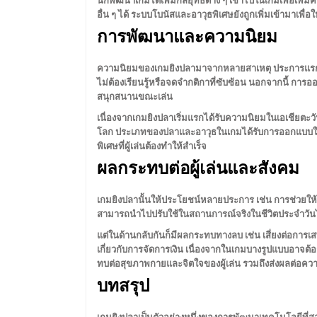
นักพัฒนาเกมได้เพิ่มกลยุทธ์ต่าง ๆ เข้าไปในเกมเพื่อเพิ่
อื่น ๆ ได้ ระบบโบนัสและอาวุธพิเศษยังถูกเพิ่มเข้ามาเพื
การพัฒนาและความนิยม
ความนิยมของเกมยิงปลามาจากหลายสาเหตุ ประการแรกคือ
ไม่ต้องเรียนรู้หรือจดจำกติกาที่ซับซ้อน นอกจากนี้ การออ
สนุกสนานขณะเล่น
เนื่องจากเกมยิงปลาเริ่มแรกได้รับความนิยมในเอเชียตะวั
โลก ประเภทของปลาและอาวุธในเกมได้รับการออกแบบให้
พิเศษที่ผู้เล่นต้องทำให้สำเร็จ
ผลกระทบต่อผู้เล่นและสังคม
เกมยิงปลานั้นให้ประโยชน์หลายประการ เช่น การช่วยให
สามารถนำไปปรับใช้ในสถานการณ์จริงในชีวิตประจำวัน
แต่ในด้านกลับกันก็มีผลกระทบทางลบ เช่น เสี่ยงต่อการ
เกี่ยวกับการจัดการเงิน เนื่องจากในเกมบางรูปแบบอาจต้
ทบต่อสุขภาพกายและจิตใจของผู้เล่น รวมถึงส่งผลต่อคว
บทสรุป