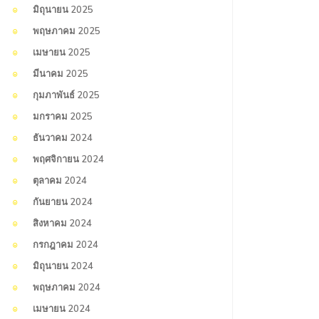
มิถุนายน 2025
พฤษภาคม 2025
เมษายน 2025
มีนาคม 2025
กุมภาพันธ์ 2025
มกราคม 2025
ธันวาคม 2024
พฤศจิกายน 2024
ตุลาคม 2024
กันยายน 2024
สิงหาคม 2024
กรกฎาคม 2024
มิถุนายน 2024
พฤษภาคม 2024
เมษายน 2024