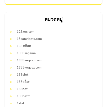
หมวดหมู่
123xos.com
13satanbets.com
168 สล็อต
1688sagame
1688vegasx.com
1688vegasx.com
168slot
168สล็อต
188bet
188betth
1xbit