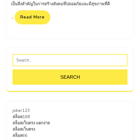
เป็นสิ่งสำคัญในการสร้างสังคมที่ปลอดภัยและมีสุขภาพที่ดี
Read More
…
joker123
สล็อต168
สล็อตเว็บตรง แตกง่าย
สล็อตเว็บตรง
สล็อต66