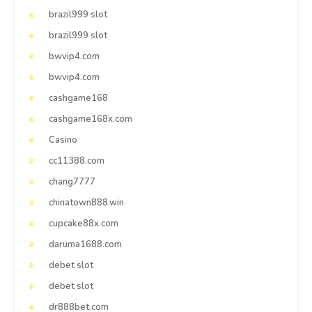
brazil999 slot
brazil999 slot
bwvip4.com
bwvip4.com
cashgame168
cashgame168x.com
Casino
cc11388.com
chang7777
chinatown888.win
cupcake88x.com
daruma1688.com
debet slot
debet slot
dr888bet.com