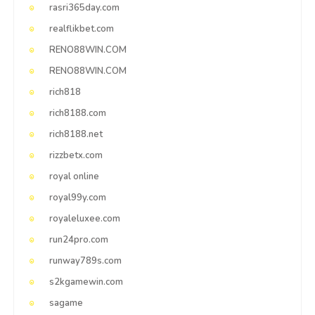
rasri365day.com
realflikbet.com
RENO88WIN.COM
RENO88WIN.COM
rich818
rich8188.com
rich8188.net
rizzbetx.com
royal online
royal99y.com
royaleluxee.com
run24pro.com
runway789s.com
s2kgamewin.com
sagame