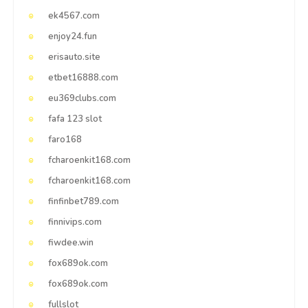
ek4567.com
enjoy24.fun
erisauto.site
etbet16888.com
eu369clubs.com
fafa 123 slot
faro168
fcharoenkit168.com
fcharoenkit168.com
finfinbet789.com
finnivips.com
fiwdee.win
fox689ok.com
fox689ok.com
fullslot