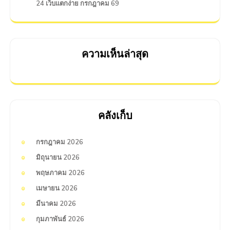
24 เว็บแตกง่าย กรกฎาคม 69
ความเห็นล่าสุด
คลังเก็บ
กรกฎาคม 2026
มิถุนายน 2026
พฤษภาคม 2026
เมษายน 2026
มีนาคม 2026
กุมภาพันธ์ 2026