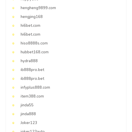
hengheng9899.com
hengjing168
hi6bet.com
hi6bet.com
hiso8888s.com
hubbet168.com
hydra888
ib888pro.bet
ib888pro.bet
infyplus888.com
item388.com
jinda55
jinda888
Joker123
joker123auto