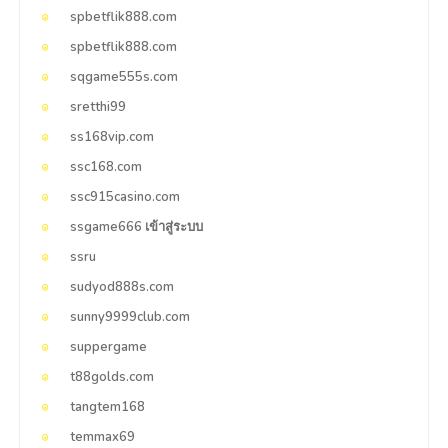
spbetflik888.com
spbetflik888.com
sqgame555s.com
sretthi99
ss168vip.com
ssc168.com
ssc915casino.com
ssgame666 เข้าสู่ระบบ
ssru
sudyod888s.com
sunny9999club.com
suppergame
t88golds.com
tangtem168
temmax69