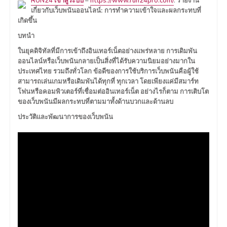
RUN24 เข้าสู่ระบบ
–
https://www.run24pro.com/
.
รายงาน
เกี่ยวกับเว็บพนันออนไลน์: การทำความเข้าใจและผลกระทบที่
เกิดขึ้น
บทนำ
ในยุคดิจิทัลที่มีการเข้าถึงอินเทอร์เน็ตอย่างแพร่หลาย การเดิมพัน
ออนไลน์หรือเว็บพนันกลายเป็นสิ่งที่ได้รับความนิยมอย่างมากใน
ประเทศไทย รวมถึงทั่วโลก ข้อดีของการใช้บริการเว็บพนันคือผู้ใช้
สามารถเล่นเกมหรือเดิมพันได้ทุกที่ ทุกเวลา โดยเพียงแค่มีสมาร์ท
โฟนหรือคอมพิวเตอร์ที่เชื่อมต่ออินเทอร์เน็ต อย่างไรก็ตาม การเติบโต
ของเว็บพนันมีผลกระทบที่ตามมาทั้งด้านบวกและด้านลบ
ประวัติและพัฒนาการของเว็บพนัน