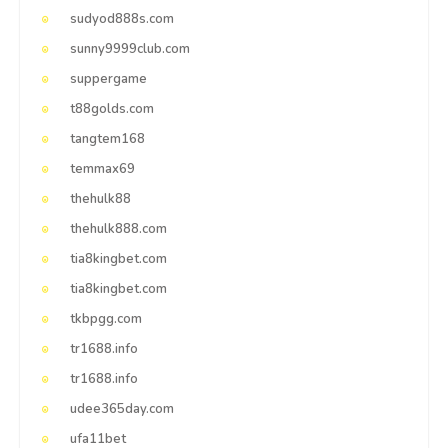
sudyod888s.com
sunny9999club.com
suppergame
t88golds.com
tangtem168
temmax69
thehulk88
thehulk888.com
tia8kingbet.com
tia8kingbet.com
tkbpgg.com
tr1688.info
tr1688.info
udee365day.com
ufa11bet