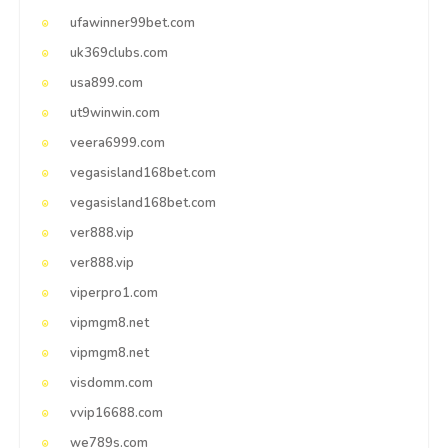
ufawinner99bet.com
uk369clubs.com
usa899.com
ut9winwin.com
veera6999.com
vegasisland168bet.com
vegasisland168bet.com
ver888.vip
ver888.vip
viperpro1.com
vipmgm8.net
vipmgm8.net
visdomm.com
vvip16688.com
we789s.com