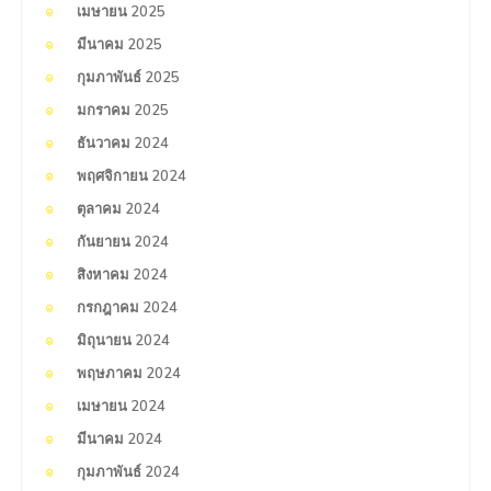
เมษายน 2025
มีนาคม 2025
กุมภาพันธ์ 2025
มกราคม 2025
ธันวาคม 2024
พฤศจิกายน 2024
ตุลาคม 2024
กันยายน 2024
สิงหาคม 2024
กรกฎาคม 2024
มิถุนายน 2024
พฤษภาคม 2024
เมษายน 2024
มีนาคม 2024
กุมภาพันธ์ 2024