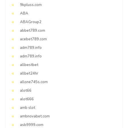
9kpluss.com
ABA
ABAGroup2
abbet789.com
acebet789.com
adm789.info
adm789.info
allbestbet
allbet24hr
allone745s.com
alot66
alot666
amb slot
ambnovabet.com
asb9999.com