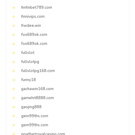
finfinbet789.com
finnivips.com
fiwdee.win
fox689ok.com
fox689ok.com
fullslot
fullslotpg
fullslotpg168.com
funny18
gachawin168.com
gamehit8888.com
gaojing888
gem99ths.com
gem99ths.com
goatbetroyalcasino.com