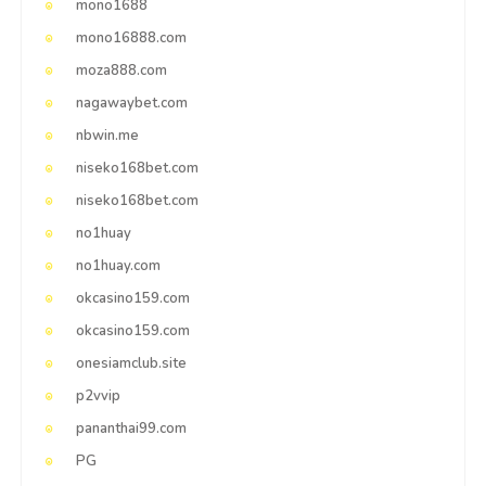
mono1688
mono16888.com
moza888.com
nagawaybet.com
nbwin.me
niseko168bet.com
niseko168bet.com
no1huay
no1huay.com
okcasino159.com
okcasino159.com
onesiamclub.site
p2vvip
pananthai99.com
PG