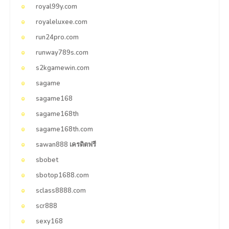
royal99y.com
royaleluxee.com
run24pro.com
runway789s.com
s2kgamewin.com
sagame
sagame168
sagame168th
sagame168th.com
sawan888 เครดิตฟรี
sbobet
sbotop1688.com
sclass8888.com
scr888
sexy168