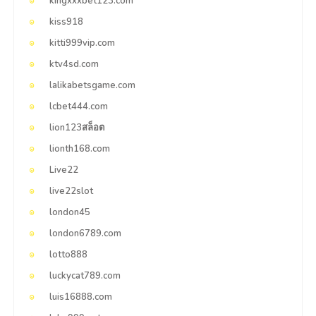
kingxxxbet123.com
kiss918
kitti999vip.com
ktv4sd.com
lalikabetsgame.com
lcbet444.com
lion123สล็อต
lionth168.com
Live22
live22slot
london45
london6789.com
lotto888
luckycat789.com
luis16888.com