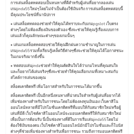
การเล่นสล็อตทดสอบเป็นหนทางที่ดีสำหรับผู้เล่นที่อยากลองเล่น
เกมjinda55ใหม่ๆโดยไม่จำเป็นต้องใช้เงินจริง การเล่นสล็อตทดสอบนี้
มีคุณประโยชน์ที่นานัปการ
• เล่นสล็อตทดลองช่วยทำให้คุณได้ทราบจะกับเกมpgslot เว็บตรง
ต่างๆโดยไม่ต้องเสี่ยงเงินของตัวเอง ซึ่งจะช่วยให้คุณรู้เรื่องแบบการ
เล่นแล้วก็คุณลักษณะต่างๆของเกมนั้นๆ
• เล่นเกมสล็อตทดสอบช่วยให้คุณฝึกฝนความชำนาญในการเล่น
เกมjinda55รวมทั้งเรียนรู้เคล็ดวิธีต่างๆซึ่งจะช่วยให้คุณได้โอกาสชนะ
ในเกมจริงมากยิ่งขึ้น
• ทดสอบเล่นjindaช่วยทำให้คุณตัดสินใจได้ว่าเกมไหนที่คุณสนใจ
และก็อยากได้เล่นจริงๆซึ่งจะช่วยทำให้คุณเลือกเกมที่เหมาะสมกับ
สไตล์การเล่นของคุณ
สล็อตเครดิตฟรี เพิ่มโอกาสสำหรับในการชนะได้มากขึ้น
สล็อตเครดิตฟรี เป็นอีกหนึ่งหนทางที่น่าสนใจสำหรับผู้เล่นที่อยากได้
เพิ่มช่องทางสำหรับในการชนะโดยไม่ต้องลงทุนเงินเอง เว็บคาสิโน
ออนไลน์หลายที่มีโปรโมชั่นเครดิตฟรีที่มอบให้กับสมาชิกใหม่หรือผู้
เล่นที่มีดี เว็บไซต์คาสิโนออนไลน์จะมอบเครดิตฟรีให้กับสมาชิกใหม่
เพื่อเป็นการต้อนรับ นี่เป็นช่องทางที่ดีในการเริ่มเล่นjinda55โดยไม่
ต้องใช้เงินของตน เว็บไซต์คาสิโนออนไลน์มักมีโปรโมชั่นและก็โบนัส
ต่างๆที่ช่วยเพิ่มช่องทางสำหรับเพื่อการชนะ รวมถึงการมอบเครดิตฟรี