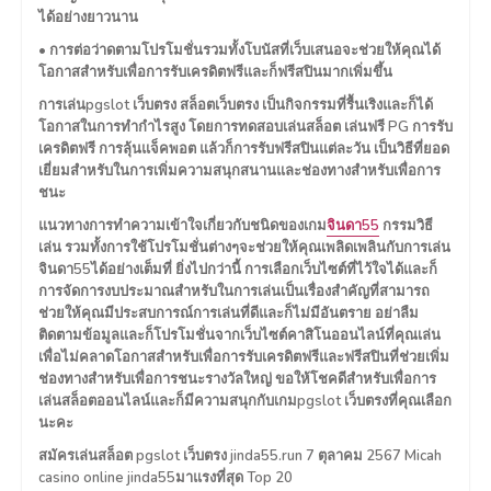
ได้อย่างยาวนาน
• การต่อว่าดตามโปรโมชั่นรวมทั้งโบนัสที่เว็บเสนอจะช่วยให้คุณได้
โอกาสสำหรับเพื่อการรับเครดิตฟรีและก็ฟรีสปินมากเพิ่มขึ้น
การเล่นpgslot เว็บตรง สล็อตเว็บตรง เป็นกิจกรรมที่รื้นเริงและก็ได้
โอกาสในการทำกำไรสูง โดยการทดสอบเล่นสล็อต เล่นฟรี PG การรับ
เครดิตฟรี การลุ้นแจ็คพอต แล้วก็การรับฟรีสปินแต่ละวัน เป็นวิธีที่ยอด
เยี่ยมสำหรับในการเพิ่มความสนุกสนานและช่องทางสำหรับเพื่อการ
ชนะ
แนวทางการทำความเข้าใจเกี่ยวกับชนิดของเกม
จินดา55
กรรมวิธี
เล่น รวมทั้งการใช้โปรโมชั่นต่างๆจะช่วยให้คุณเพลิดเพลินกับการเล่น
จินดา55ได้อย่างเต็มที่ ยิ่งไปกว่านี้ การเลือกเว็บไซต์ที่ไว้ใจได้และก็
การจัดการงบประมาณสำหรับในการเล่นเป็นเรื่องสำคัญที่สามารถ
ช่วยให้คุณมีประสบการณ์การเล่นที่ดีและก็ไม่มีอันตราย อย่าลืม
ติดตามข้อมูลและก็โปรโมชั่นจากเว็บไซต์คาสิโนออนไลน์ที่คุณเล่น
เพื่อไม่คลาดโอกาสสำหรับเพื่อการรับเครดิตฟรีและฟรีสปินที่ช่วยเพิ่ม
ช่องทางสำหรับเพื่อการชนะรางวัลใหญ่ ขอให้โชคดีสำหรับเพื่อการ
เล่นสล็อตออนไลน์และก็มีความสนุกกับเกมpgslot เว็บตรงที่คุณเลือก
นะคะ
สมัครเล่นสล็อต pgslot เว็บตรง jinda55.run 7 ตุลาคม 2567 Micah
casino online jinda55มาแรงที่สุด Top 20