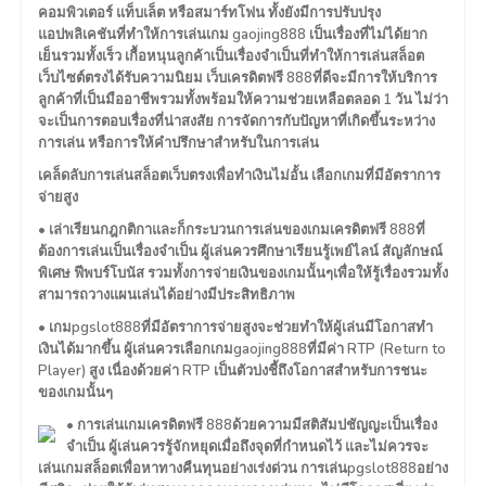
คอมพิวเตอร์ แท็บเล็ต หรือสมาร์ทโฟน ทั้งยังมีการปรับปรุง
แอปพลิเคชันที่ทำให้การเล่นเกม gaojing888 เป็นเรื่องที่ไม่ได้ยาก
เย็นรวมทั้งเร็ว เกื้อหนุนลูกค้าเป็นเรื่องจำเป็นที่ทำให้การเล่นสล็อต
เว็บไซต์ตรงได้รับความนิยม เว็บเครดิตฟรี 888ที่ดีจะมีการให้บริการ
ลูกค้าที่เป็นมืออาชีพรวมทั้งพร้อมให้ความช่วยเหลือตลอด 1 วัน ไม่ว่า
จะเป็นการตอบเรื่องที่น่าสงสัย การจัดการกับปัญหาที่เกิดขึ้นระหว่าง
การเล่น หรือการให้คำปรึกษาสำหรับในการเล่น
เคล็ดลับการเล่นสล็อตเว็บตรงเพื่อทำเงินไม่อั้น เลือกเกมที่มีอัตราการ
จ่ายสูง
• เล่าเรียนกฎกติกาและก็กระบวนการเล่นของเกมเครดิตฟรี 888ที่
ต้องการเล่นเป็นเรื่องจำเป็น ผู้เล่นควรศึกษาเรียนรู้เพย์ไลน์ สัญลักษณ์
พิเศษ ฟีพบร์โบนัส รวมทั้งการจ่ายเงินของเกมนั้นๆเพื่อให้รู้เรื่องรวมทั้ง
สามารถวางแผนเล่นได้อย่างมีประสิทธิภาพ
• เกมpgslot888ที่มีอัตราการจ่ายสูงจะช่วยทำให้ผู้เล่นมีโอกาสทำ
เงินได้มากขึ้น ผู้เล่นควรเลือกเกมgaojing888ที่มีค่า RTP (Return to
Player) สูง เนื่องด้วยค่า RTP เป็นตัวบ่งชี้ถึงโอกาสสำหรับการชนะ
ของเกมนั้นๆ
• การเล่นเกมเครดิตฟรี 888ด้วยความมีสติสัมปชัญญะเป็นเรื่อง
จำเป็น ผู้เล่นควรรู้จักหยุดเมื่อถึงจุดที่กำหนดไว้ และไม่ควรจะ
เล่นเกมสล็อตเพื่อหาทางคืนทุนอย่างเร่งด่วน การเล่นpgslot888อย่าง