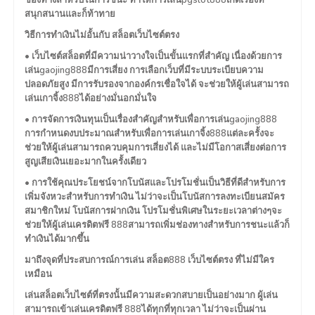
ช่องทางสำหรับในการชนะ ทำให้การเล่นpgslot888เกิดเรื่องที่
สนุกสนานและก็ท้าทาย
วิธีการทำเงินไม่อั้นกับ สล็อตเว็บไซต์ตรง
• เว็บไซต์สล็อตที่มีความน่าวางใจเป็นขั้นแรกที่สำคัญ เนื่องด้วยการ
เล่นgaojing888มีการเสี่ยง การเลือกเว็บที่มีระบบระเบียบความ
ปลอดภัยสูง มีการรับรองจากองค์กรเชื่อใจได้ จะช่วยให้ผู้เล่นสามารถ
เล่นเกาจิ้ง888ได้อย่างมั่นอกมั่นใจ
• การจัดการเงินทุนเป็นเรื่องสำคัญสำหรับเพื่อการเล่นgaojing888
การกำหนดงบประมาณสำหรับเพื่อการเล่นเกาจิ้ง888แต่ละครั้งจะ
ช่วยให้ผู้เล่นสามารถควบคุมการเสี่ยงได้ และไม่มีโอกาสเสี่ยงต่อการ
สูญเสียเงินเยอะมากในครั้งเดียว
• การใช้คุณประโยชน์จากโบนัสและโปรโมชั่นเป็นวิธีที่ดีสำหรับการ
เพิ่มจังหวะสำหรับการทำเงิน ไม่ว่าจะเป็นโบนัสการลงทะเบียนสมัคร
สมาชิกใหม่ โบนัสการฝากเงิน โปรโมชั่นพิเศษในระยะเวลาต่างๆจะ
ช่วยให้ผู้เล่นเครดิตฟรี 888สามารถเพิ่มช่องทางสำหรับการชนะแล้วก็
ทำเงินได้มากขึ้น
มาถึงจุดที่ประสบการณ์การเล่น สล็อต888 เว็บไซต์ตรง ที่ไม่มีใคร
เหมือน
เล่นสล็อตเว็บไซต์ที่ตรงนั้นมีความสะดวกสบายเป็นอย่างมาก ผู้เล่น
สามารถเข้าเล่นเครดิตฟรี 888ได้ทุกที่ทุกเวลา ไม่ว่าจะเป็นผ่าน