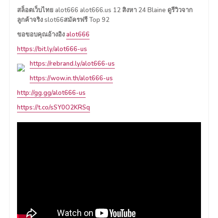
สล็อตเว็บไทย alot666 alot666.us 12 สิงหา 24 Blaine ดูรีวิวจาก
ลูกค้าจริง slot66สมัครฟรี Top 92
ขอขอบคุณอ้างอิง
alot666
https://bit.ly/alot666-us
https://rebrand.ly/alot666-us
https://wow.in.th/alot666-us
http://gg.gg/alot666-us
https://t.co/sSY0O2KRSq