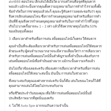
alot666 ตอนไหน เลิกเล่นได้เมื่อใด มากแค่ไหนคือจุดที่คุณควร
พอแล้ว แม้กระนั้นหากคุณตั้งความมุ่งหมายในการทำกำไรรวมทั้งตั้ง
ข้อจำกัดในการขาดทุนแล้วล่ะก็ คุณจะรู้ทันคราวเลยล่ะขอรับว่า คุณ
จึงควรเลิกเล่นตอนไหน ซึ่งการกำหนดจุดมุ่งหมายสำหรับเพื่อการทำ
เงินที่ดี คุณจึงควรกำหนดจุดมุ่งหมายสำหรับในการทำกำไรที่ไม่สูง
เกินไป บางครั้งอาจจะ 1 – 2 เท่า แล้วก็จึงควรขาดทุนไม่เกิน 50%
ของเงินทุนทั้งผอง
3. เลือกเวลาสำหรับเพื่อการเล่น สล็อตออนไลน์เว็บตรง ให้สมควร
คุณจำเป็นที่จะต้องเลือกเวลาสำหรับการเล่นสล็อตออนไลน์ให้สมควร
ด้วยนะครับ ผู้คนจำนวนมากอาจจะมีความเลื่อมใสว่า การเลือกเวลา
สำหรับการเล่นสล็อตออนไลน์นั้นสำคัญรวมทั้งจำเป็นจะต้องกับการ
เล่นสล็อตออนไลน์เพื่อทำเงินอย่างมาก แม้กระนั้นความจริงแล้ว
มันไม่เกี่ยวข้องเลยล่ะครับ เพียงแต่การเลือกเวลาสำหรับเพื่อการเล่น
สล็อตออนไลน์ให้เหมาะสมนั้น มันเป็น การเล่นในช่วงเวลา
ที่เหมาะสมกับคุณเองต่างหากล่ะครับ นั่นก็คือ เล่นในขณะไหนก็ได้ที่
คุณสามารถเล่นได้โดยไม่กระทบกับงาน
หรือชีวิตประจำวันของคุณ เพื่อให้การเล่นสล็อตออนไลน์นั้นมี
ประสิทธิภาพมากที่สุดนั่นเองครับ
4. ไม่ใช้ Auto Spin มากจนเกินความจำเป็น