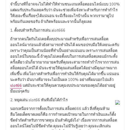
จำนี้บางทีก็อาจจะไม่ได้ทำให้ท่านชนะเกมสล็อตออนไลน์แบบ 100%
แต่ผมรับประกันเลยครับว่า มันจะช่วยเพิ่มจังหวะสำหรับการทำกำไร
ให้เยอะขึ้นเรื่อยๆได้แน่นอน จะมีเรื่องอะไรบ้างนั้น พวกเรามาดูไป
พร้อมกันเลยขอรับ ถ้าเกิดพร้อมและจากนั้นก็ลุยเลย
1. ตั้งงบสำหรับในการเล่น alot666
ถ้าหากคนใดกันไม่เคยตั้งงบประมาณสำหรับเพื่อการเล่นสล็อต
ออนไลน์มาก่อนแล้วยังสามารถทำเงินได้ ผมขอปรบมือให้เลยนะครับ
เพราะว่าคุณเป็นส่วนน้อยที่ทำเป็นอย่างแน่นอน เพราะการเล่นสล็อต
ออนไลน์ในขณะนี้ ถ้าคุณไม่เคยตั้งงบในการเล่นสล็อตเลยแม้กระทั้ง
ครั้งเดียว มันก็ยากมากมายครับที่คุณจะสามารถทำกำไรจากการเล่น
สล็อตออนไลน์ได้ มันจะช่วยให้คุณเล่นสล็อตได้อย่างมีคุณภาพมาก
เพิ่มขึ้น เพิ่มโอกาสสำหรับเพื่อการทำเงินให้กับคุณได้มากขึ้น แน่นอน
นะครับว่า มันบางทีอาจจะไม่เป็นผล 100% อย่างที่ผมบอกไปแล้ว
slot66
แต่มันจะช่วยให้คุณควบคุมงบประมาณของคุณได้อย่างอยู่
มือแน่ๆครับ
2. หยุดเล่น slot66 ทันทีเมื่อได้กำไร
นอกเหนือจากการตั้งงบในการเล่น สล็อต666 แล้ว สิ่งที่คุณห้าม
ลืมโดยเด็ดขาดเลยก็คือ การกำหนดเป้าหมายในการทำเงินและก็ตั้ง
ขีดจำกัดสำหรับการขาดทุน มันสำคัญยังไง? เนื่องจากการเล่นสล็อต
ออนไลน์โดยไม่มีขีดจำกัด คุณจะไม่มีวันรู้เลยว่า คุณจะเลิกเล่น