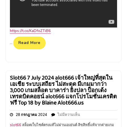
https://t.co/KaDfoZTiB6
Read More
…
Slot66 7 July 2024 alot666 เจ้าใหญ่ที่สุดใน
เอเชีย ระบบเสถียร ไม่สะดุด มีเกมมากว่า
3,000 เกมสล็อต บาคาร่า ยิงปลา ป็อกเด้ง
เทรดบิดคอยน์ alot666 แจกโปรโมชั่นเครดิต
ฟรี Top 18 by Blaine Alot666.us
28 กรกฎาคม 2024
ไม่มีความเห็น
slot66
สล็อตเว็บไซต์ตรงแท้ไม่ผ่านเอเย่นต์ ลิขสิทธิ์แท้จากค่ายเกม