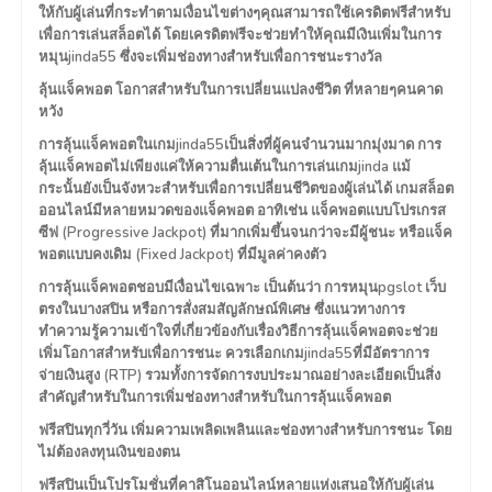
ให้กับผู้เล่นที่กระทำตามเงื่อนไขต่างๆคุณสามารถใช้เครดิตฟรีสำหรับ
เพื่อการเล่นสล็อตได้ โดยเครดิตฟรีจะช่วยทำให้คุณมีเงินเพิ่มในการ
หมุนjinda55 ซึ่งจะเพิ่มช่องทางสำหรับเพื่อการชนะรางวัล
ลุ้นแจ็คพอต โอกาสสำหรับในการเปลี่ยนแปลงชีวิต ที่หลายๆคนคาด
หวัง
การลุ้นแจ็คพอตในเกมjinda55เป็นสิ่งที่ผู้คนจำนวนมากมุ่งมาด การ
ลุ้นแจ็คพอตไม่เพียงแค่ให้ความตื่นเต้นในการเล่นเกมjinda แม้
กระนั้นยังเป็นจังหวะสำหรับเพื่อการเปลี่ยนชีวิตของผู้เล่นได้ เกมสล็อต
ออนไลน์มีหลายหมวดของแจ็คพอต อาทิเช่น แจ็คพอตแบบโปรเกรส
ซีฟ (Progressive Jackpot) ที่มากเพิ่มขึ้นจนกว่าจะมีผู้ชนะ หรือแจ็ค
พอตแบบคงเดิม (Fixed Jackpot) ที่มีมูลค่าคงตัว
การลุ้นแจ็คพอตชอบมีเงื่อนไขเฉพาะ เป็นต้นว่า การหมุนpgslot เว็บ
ตรงในบางสปิน หรือการสั่งสมสัญลักษณ์พิเศษ ซึ่งแนวทางการ
ทำความรู้ความเข้าใจที่เกี่ยวข้องกับเรื่องวิธีการลุ้นแจ็คพอตจะช่วย
เพิ่มโอกาสสำหรับเพื่อการชนะ ควรเลือกเกมjinda55ที่มีอัตราการ
จ่ายเงินสูง (RTP) รวมทั้งการจัดการงบประมาณอย่างละเอียดเป็นสิ่ง
สำคัญสำหรับในการเพิ่มช่องทางสำหรับในการลุ้นแจ็คพอต
ฟรีสปินทุกวี่วัน เพิ่มความเพลิดเพลินและช่องทางสำหรับการชนะ โดย
ไม่ต้องลงทุนเงินของตน
ฟรีสปินเป็นโปรโมชั่นที่คาสิโนออนไลน์หลายแห่งเสนอให้กับผู้เล่น