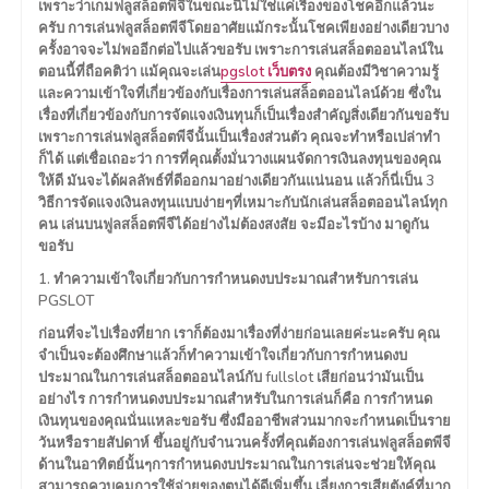
เพราะว่าเกมฟลูสล็อตพีจีในขณะนี้ไม่ใช่แค่เรื่องของโชคอีกแล้วนะ
ครับ การเล่นฟลูสล็อตพีจีโดยอาศัยแม้กระนั้นโชคเพียงอย่างเดียวบาง
ครั้งอาจจะไม่พออีกต่อไปแล้วขอรับ เพราะการเล่นสล็อตออนไลน์ใน
ตอนนี้ที่ถือคติว่า แม้คุณจะเล่น
pgslot เว็บตรง
คุณต้องมีวิชาความรู้
และความเข้าใจที่เกี่ยวข้องกับเรื่องการเล่นสล็อตออนไลน์ด้วย ซึ่งใน
เรื่องที่เกี่ยวข้องกับการจัดแจงเงินทุนก็เป็นเรื่องสำคัญสิ่งเดียวกันขอรับ
เพราะการเล่นฟลูสล็อตพีจีนั้นเป็นเรื่องส่วนตัว คุณจะทำหรือเปล่าทำ
ก็ได้ แต่เชื่อเถอะว่า การที่คุณตั้งมั่นวางแผนจัดการเงินลงทุนของคุณ
ให้ดี มันจะได้ผลลัพธ์ที่ดีออกมาอย่างเดียวกันแน่นอน แล้วก็นี่เป็น 3
วิธีการจัดแจงเงินลงทุนแบบง่ายๆที่เหมาะกับนักเล่นสล็อตออนไลน์ทุก
คน เล่นบนฟูลสล็อตพีจีได้อย่างไม่ต้องสงสัย จะมีอะไรบ้าง มาดูกัน
ขอรับ
1. ทำความเข้าใจเกี่ยวกับการกำหนดงบประมาณสำหรับการเล่น
PGSLOT
ก่อนที่จะไปเรื่องที่ยาก เราก็ต้องมาเรื่องที่ง่ายก่อนเลยค่ะนะครับ คุณ
จำเป็นจะต้องศึกษาแล้วก็ทำความเข้าใจเกี่ยวกับการกำหนดงบ
ประมาณในการเล่นสล็อตออนไลน์กับ fullslot เสียก่อนว่ามันเป็น
อย่างไร การกำหนดงบประมาณสำหรับในการเล่นก็คือ การกำหนด
เงินทุนของคุณนั่นแหละขอรับ ซึ่งมืออาชีพส่วนมากจะกำหนดเป็นราย
วันหรือรายสัปดาห์ ขึ้นอยู่กับจำนวนครั้งที่คุณต้องการเล่นฟลูสล็อตพีจี
ด้านในอาทิตย์นั้นๆการกำหนดงบประมาณในการเล่นจะช่วยให้คุณ
สามารถควบคุมการใช้จ่ายของตนได้ดีเพิ่มขึ้น เลี่ยงการเสียตังค์ที่มาก