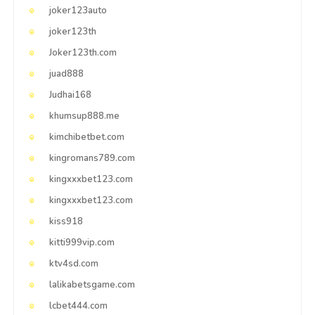
joker123auto
joker123th
Joker123th.com
juad888
Judhai168
khumsup888.me
kimchibetbet.com
kingromans789.com
kingxxxbet123.com
kingxxxbet123.com
kiss918
kitti999vip.com
ktv4sd.com
lalikabetsgame.com
lcbet444.com