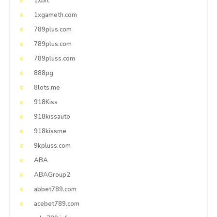
1xbit
1xgameth.com
789plus.com
789plus.com
789pluss.com
888pg
8lots.me
918Kiss
918kissauto
918kissme
9kpluss.com
ABA
ABAGroup2
abbet789.com
acebet789.com