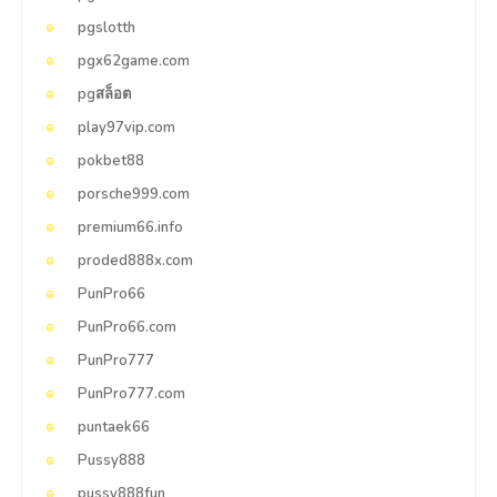
pgslotth
pgx62game.com
pgสล็อต
play97vip.com
pokbet88
porsche999.com
premium66.info
proded888x.com
PunPro66
PunPro66.com
PunPro777
PunPro777.com
puntaek66
Pussy888
pussy888fun