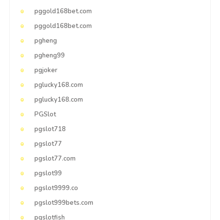
pggold168bet.com
pggold168bet.com
pgheng
pgheng99
pgjoker
pglucky168.com
pglucky168.com
PGSlot
pgslot718
pgslot77
pgslot77.com
pgslot99
pgslot9999.co
pgslot999bets.com
pgslotfish