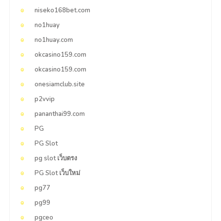
niseko168bet.com
no1huay
no1huay.com
okcasino159.com
okcasino159.com
onesiamclub.site
p2vvip
pananthai99.com
PG
PG Slot
pg slot เว็บตรง
PG Slot เว็บใหม่
pg77
pg99
pgceo