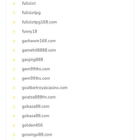
fullslot
fullslotpg
fullslotpg168.com
funny18
gachawin168.com
gamehit8888.com
gaojing888
gem99ths.com
gem99ths.com
goatbetroyalcasino.com
goatza888fin.com
gobaza88.com
gobaza88.com
golden456
gowingo88.com