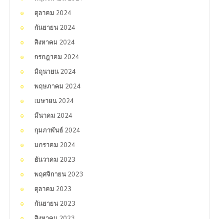
ตุลาคม 2024
กันยายน 2024
สิงหาคม 2024
กรกฎาคม 2024
มิถุนายน 2024
พฤษภาคม 2024
เมษายน 2024
มีนาคม 2024
กุมภาพันธ์ 2024
มกราคม 2024
ธันวาคม 2023
พฤศจิกายน 2023
ตุลาคม 2023
กันยายน 2023
สิงหาคม 2023