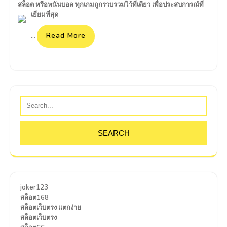
สล็อต หรือพนันบอล ทุกเกมถูกรวบรวมไว้ที่เดียว เพื่อประสบการณ์ที่
เยี่ยมที่สุด
Read More
…
joker123
สล็อต168
สล็อตเว็บตรง แตกง่าย
สล็อตเว็บตรง