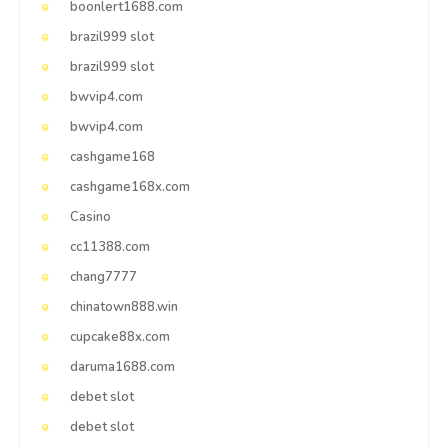
boonlert1688.com
brazil999 slot
brazil999 slot
bwvip4.com
bwvip4.com
cashgame168
cashgame168x.com
Casino
cc11388.com
chang7777
chinatown888.win
cupcake88x.com
daruma1688.com
debet slot
debet slot