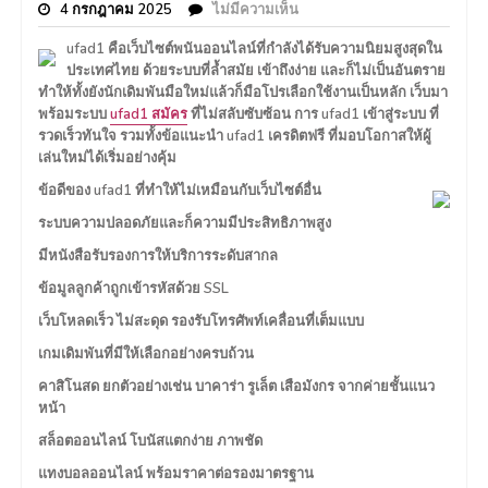
4 กรกฎาคม 2025
ไม่มีความเห็น
ufad1 คือเว็บไซต์พนันออนไลน์ที่กำลังได้รับความนิยมสูงสุดใน
ประเทศไทย ด้วยระบบที่ล้ำสมัย เข้าถึงง่าย และก็ไม่เป็นอันตราย
ทำให้ทั้งยังนักเดิมพันมือใหม่แล้วก็มือโปรเลือกใช้งานเป็นหลัก เว็บมา
พร้อมระบบ
ufad1 สมัคร
ที่ไม่สลับซับซ้อน การ ufad1 เข้าสู่ระบบ ที่
รวดเร็วทันใจ รวมทั้งข้อแนะนำ ufad1 เครดิตฟรี ที่มอบโอกาสให้ผู้
เล่นใหม่ได้เริ่มอย่างคุ้ม
ข้อดีของ ufad1 ที่ทำให้ไม่เหมือนกับเว็บไซต์อื่น
ระบบความปลอดภัยและก็ความมีประสิทธิภาพสูง
มีหนังสือรับรองการให้บริการระดับสากล
ข้อมูลลูกค้าถูกเข้ารหัสด้วย SSL
เว็บโหลดเร็ว ไม่สะดุด รองรับโทรศัพท์เคลื่อนที่เต็มแบบ
เกมเดิมพันที่มีให้เลือกอย่างครบถ้วน
คาสิโนสด ยกตัวอย่างเช่น บาคาร่า รูเล็ต เสือมังกร จากค่ายชั้นแนว
หน้า
สล็อตออนไลน์ โบนัสแตกง่าย ภาพชัด
แทงบอลออนไลน์ พร้อมราคาต่อรองมาตรฐาน