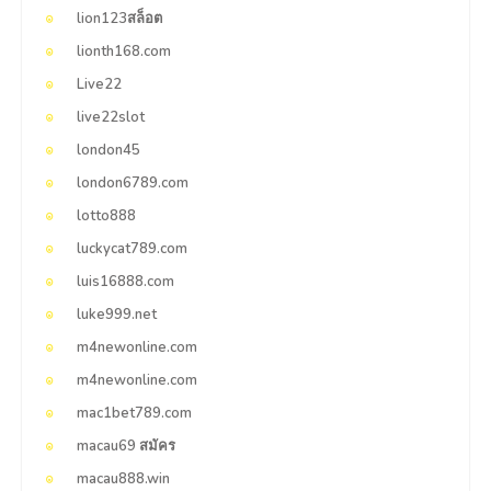
lion123สล็อต
lionth168.com
Live22
live22slot
london45
london6789.com
lotto888
luckycat789.com
luis16888.com
luke999.net
m4newonline.com
m4newonline.com
mac1bet789.com
macau69 สมัคร
macau888.win