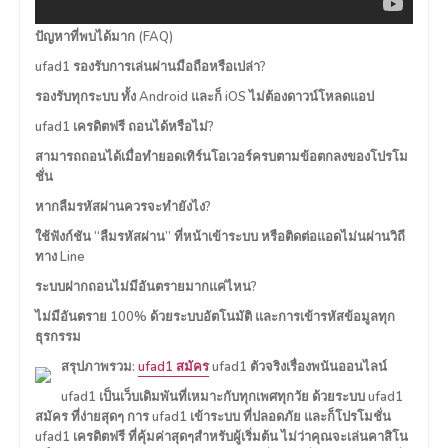
ปัญหาที่พบได้มาก (FAQ)
ufad1 รองรับการเล่นผ่านมือถือหรือเปล่า?
รองรับทุกระบบ ทั้ง Android และก็ iOS ไม่ต้องดาวน์โหลดแอป
ufad1 เครดิตฟรี ถอนได้หรือไม่?
สามารถถอนได้เมื่อทำยอดเทิร์นโอเวอร์ครบตามข้อตกลงของโปรโม
ชั่น
หากลืมรหัสผ่านควรจะทำยังไง?
ใช้ฟังก์ชัน “ลืมรหัสผ่าน” ที่หน้าเข้าระบบ หรือติดต่อแอดไม่นผ่านวิถี
ทาง Line
ระบบฝากถอนไม่มีอันตรายมากแค่ไหน?
ไม่มีอันตราย 100% ด้วยระบบอัตโนมัติ และการเข้ารหัสข้อมูลทุก
ธุรกรรม
สรุปภาพรวม:
ufad1 สมัคร
ufad1 ตัวจริงเรื่องพนันออนไลน์
ufad1 เป็นเว็บเดิมพันที่เหมาะกับทุกเพศทุกวัย ด้วยระบบ ufad1
สมัคร ที่ง่ายสุดๆ การ ufad1 เข้าระบบ ที่ปลอดภัย และก็โปรโมชั่น
ufad1 เครดิตฟรี ที่คุ้มค่าสุดๆสำหรับผู้เริ่มต้น ไม่ว่าคุณจะเล่นคาสิโน