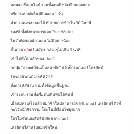
ลอตเตอรี่ออนไลน์ รวมทั้งเกมยิงปลาอีกเยอะแยะ
บริการแบบอัตโนมัติ ตลอด 1 วัน
ฝาก-ถอนระบบออโต้ ทำรายการข้างใน 30 วินาที
รองรับทั้งยังธนาคารและ True Wallet
ไม่จำกัดยอดฝากถอน ไม่มีอย่างน้อย
ขั้นตอน
ufad1
สมัคร กล้วยๆไม่เกิน 3 นาที
เข้าไปที่เว็บหลักของ ufad1
กดปุ่ม “ลงทะเบียนเป็นสมาชิก” แล้วก็กรอกเบอร์โทรศัพท์
รับรองตัวตนด้วยรหัส OTP
ตั้งค่ารหัสผ่าน รวมทั้งข้อมูลพื้นฐาน
เข้าระบบ รวมทั้งเริ่มต้นเดิมพันได้ทันที
เมื่อสมัครเสร็จแล้ว สมาชิกใหม่สามารถขอรับ ufad1 เครดิตฟรี ถึงที่
กะไว้หน้ากิจกรรม โดยไม่มีเงื่อนไขยุ่งยาก
โปรโมชั่นและสิทธิพิเศษจาก ufad1
เครดิตฟรีสำหรับสมาชิกใหม่