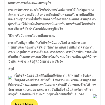
ผลกระทบทางสังคมและเศรษฐกิจ
การแพร่กระจายของเว็บไซต์พนันออนไลน์อาจก่อให้เกิดปัญหาทาง
สังคม เช่น ความเสื่อมเสียความสัมพันธ์ในครอบครัว การเกิดหนี้สิน
และอาชญากรรมที่เพิ่มขึ้น นอกจากนี้ยังส่งผลกระทบต่อเศรษฐกิจ ถ้า
ผู้คนหันมาใช้จ่ายเงินในการเล่นพนันมากขึ้น แทนที่จะบริโภคสินค้า
และบริการที่เกิดประโยชน์ต่อเศรษฐกิจจริง
วิธีการรับมือและนโยบายที่เหมาะสม
การแก้ไขปัญหาเกี่ยวกับเว็บไซต์พนันออนไลน์ ควรมีการออก
นโยบายและกฎหมายที่ชัดเจนในการควบคุม รวมถึงการสร้างความ
ตระหนักรู้เกี่ยวกับความเสี่ยงและการติดพนัน ควรมีการศึกษาวิจัยเพิ่ม
เติมเกี่ยวกับผลกระทบและวิธีการป้องกัน รวมถึงการสนับสนุนให้มีการ
บำบัดและช่วยเหลือผู้ที่มีปัญหาอย่างจริงจัง
สรุป
เว็บไซต์พนันออนไลน์ถือเป็นหนึ่งในความท้าทายสำหรับสังคม
ในยุคดิจิทัล แม้ว่าจะมีข้อดีในด้านความบันเทิงและเศรษฐกิจ แต่
ก็มีความเสี่ยงและผลกระทบในหลาย ๆ ด้านที่ไม่อาจมองข้ามได้ การ
จัดการและควบคุมอย่างเหมาะสมจึงเป็นสิ่งจำเป็นสำหรับการรักษา
สมดุลในสังคมและเพื่อป้องกันปัญหาที่อาจเกิดขึ้นในอนาคต
Read More
…