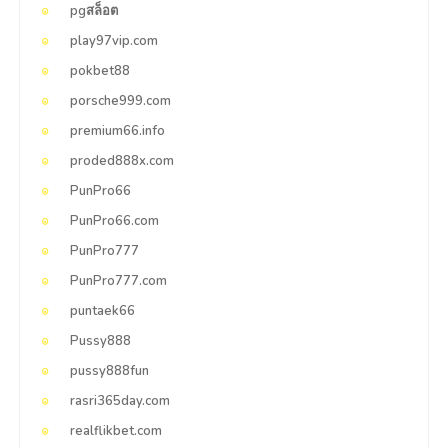
pgสล็อต
play97vip.com
pokbet88
porsche999.com
premium66.info
proded888x.com
PunPro66
PunPro66.com
PunPro777
PunPro777.com
puntaek66
Pussy888
pussy888fun
rasri365day.com
realflikbet.com