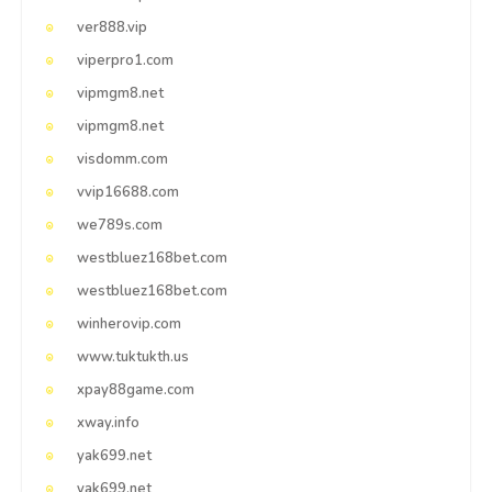
ver888.vip
viperpro1.com
vipmgm8.net
vipmgm8.net
visdomm.com
vvip16688.com
we789s.com
westbluez168bet.com
westbluez168bet.com
winherovip.com
www.tuktukth.us
xpay88game.com
xway.info
yak699.net
yak699.net