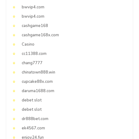
bwvip4.com
bwvip4.com
cashgame168
cashgame168x.com
Casino
cc11388.com
chang7777
chinatown888.win
cupcake88x.com
daruma1688.com
debet slot
debet slot
dr888bet.com
ek4567.com
enjoy24.fun