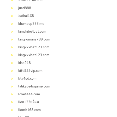
Joker123th.com
juad888
Judhai168
khumsup888.me
kimchibetbet.com
kingromans789.com
kingxxxbet123.com
kingxxxbet123.com
kiss918
kitti999vip.com
ktv4sd.com
lalikabetsgame.com
lcbet444.com
lion123สล็อต
lionth168.com