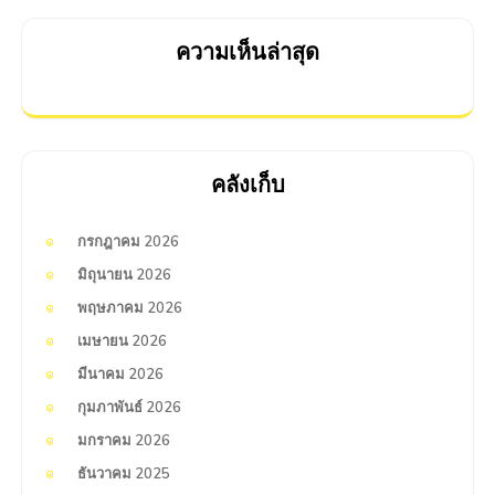
ความเห็นล่าสุด
คลังเก็บ
กรกฎาคม 2026
มิถุนายน 2026
พฤษภาคม 2026
เมษายน 2026
มีนาคม 2026
กุมภาพันธ์ 2026
มกราคม 2026
ธันวาคม 2025