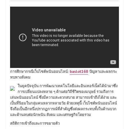
การศึกษากรณีเว็บไซต์พนันออนไลน์:
baslot168
ปัญหาและผลกระ
ทบทางสังคม
ในยุคปัจจุบัน การพัฒนาเทคโนโลยีและอินเทอร์เน็ตได้นำมาซึ่ง
การเปลี่ยนแปลงหลาย ๆ ด้านต่อวิถีชีวิตของมนุษย์ รวมถึงการ
เล่นพนันออนไลน์ ซึ่งมีความสะดวกสบาย สามารถเข้าถึงได้ง่าย และ
เป็นที่นิยมในกลุ่มคนหลากหลายวัย ด้วยเหตุนี้ เว็บไซต์พนันออนไลน์
จึงถือเป็นอีกหนึ่งปรากฏการณ์ที่สำคัญซึ่งส่งผลกระทบทั้งในด้านบวก
และด้านลบต่อนักพนัน สังคม และเศรษฐกิจโดยรวม
สถิติการเข้าถึงและการขยายตัว