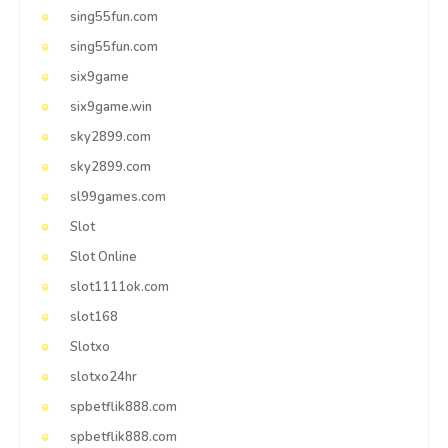
sing55fun.com
sing55fun.com
six9game
six9game.win
sky2899.com
sky2899.com
sl99games.com
Slot
Slot Online
slot1111ok.com
slot168
Slotxo
slotxo24hr
spbetflik888.com
spbetflik888.com