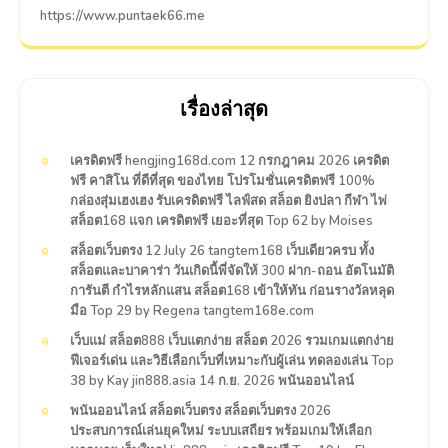
https://www.puntaek66.me
เรื่องล่าสุด
เครดิตฟรี hengjing168d.com 12 กรกฎาคม 2026 เครดิต
ฟรี คาสิโน ที่ดีที่สุด ของไทย โปรโมชั่นเครดิตฟรี 100%
กล่องสุ่มเฮงเฮง รับเครดิตฟรี ไลฟ์สด สล็อต ยิงปลา กีฬา ไพ่
สล็อต168 แจก เครดิตฟรี เยอะที่สุด Top 62 by Moises
สล็อตเว็บตรง 12 July 26 tangtem168 เว็บเดียวครบ ทั้ง
สล็อตและบาคาร่า วันเกิดนี้พี่จัดให้ 300 ฝาก-ถอน อัตโนมัติ
การันตี กำไรหลักแสน สล็อต168 เข้าให้ทัน ก่อนรางวัลหลุด
มือ Top 29 by Regena tangtem168e.com
เว็บแม่ สล็อต888 เว็บแตกง่าย สล็อต 2026 รวมเกมแตกง่าย
ฟีเจอร์เด่น และวิธีเลือกเว็บที่เหมาะกับผู้เล่น ทดลองเล่น Top
38 by Kay jin888.asia 14 ก.ย. 2026 พนันออนไลน์
พนันออนไลน์ สล็อตเว็บตรง สล็อตเว็บตรง 2026
ประสบการณ์เล่นยุคใหม่ ระบบเสถียร พร้อมเกมให้เลือก