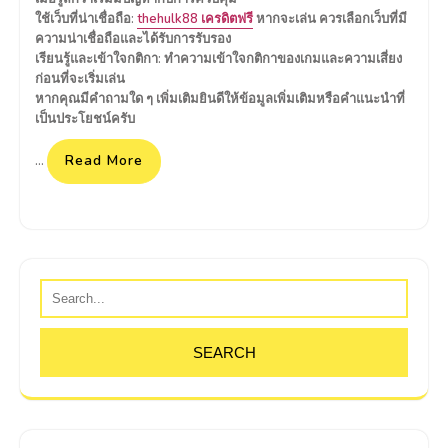
ใช้เว็บที่น่าเชื่อถือ
:
thehulk88 เครดิตฟรี
หากจะเล่น ควรเลือกเว็บที่มี
ความน่าเชื่อถือและได้รับการรับรอง
เรียนรู้และเข้าใจกติกา
: ทำความเข้าใจกติกาของเกมและความเสี่ยง
ก่อนที่จะเริ่มเล่น
หากคุณมีคำถามใด ๆ เพิ่มเติมยินดีให้ข้อมูลเพิ่มเติมหรือคำแนะนำที่
เป็นประโยชน์ครับ
Read More
…