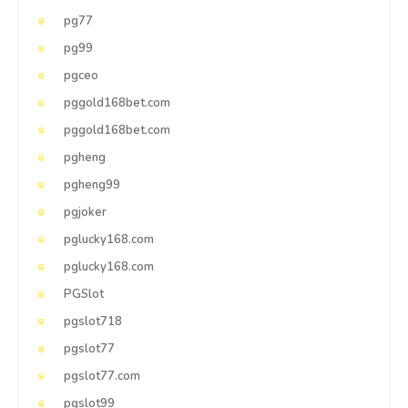
pg77
pg99
pgceo
pggold168bet.com
pggold168bet.com
pgheng
pgheng99
pgjoker
pglucky168.com
pglucky168.com
PGSlot
pgslot718
pgslot77
pgslot77.com
pgslot99