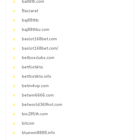
ba88th.com
Baccarat
baj88thb
baj88thbz.com
baslot168bet.com
baslot168bet.com/
betboxclubs.com
betflixtikto
betflixtikto.info
betm4vip.com
betwin6666.com
betworld369hot.com
bio285th.com
bitcoin
bluewin8888.info