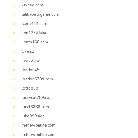
ktv4sd.com
lalikabetsgame.com
lcbet444.com
lion123สล็อต
lionth168.com
Live22
live22slot
london45
london6789.com
lotto888
luckycat789.com
luis16888.com
luke999.net
m4newonline.com
m4newonline.com