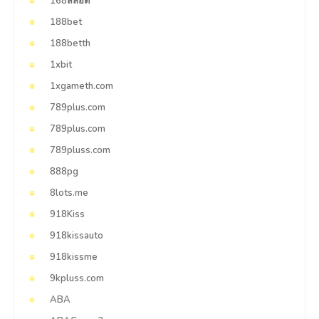
168สล็อต
188bet
188betth
1xbit
1xgameth.com
789plus.com
789plus.com
789pluss.com
888pg
8lots.me
918Kiss
918kissauto
918kissme
9kpluss.com
ABA