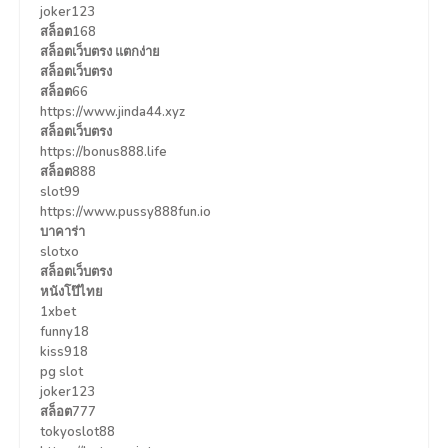
joker123
สล็อต168
สล็อตเว็บตรง แตกง่าย
สล็อตเว็บตรง
สล็อต66
https://www.jinda44.xyz
สล็อตเว็บตรง
https://bonus888.life
สล็อต888
slot99
https://www.pussy888fun.io
บาคาร่า
slotxo
สล็อตเว็บตรง
หนังโป๊ไทย
1xbet
funny18
kiss918
pg slot
joker123
สล็อต777
tokyoslot88