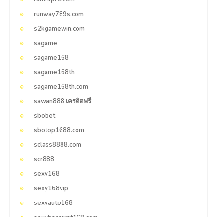
runway789s.com
s2kgamewin.com
sagame
sagame168
sagame168th
sagame168th.com
sawan888 เครดิตฟรี
sbobet
sbotop1688.com
sclass8888.com
scr888
sexy168
sexy168vip
sexyauto168