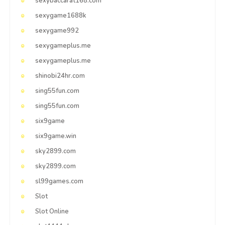
sexybaccarat168.com
sexygame1688k
sexygame992
sexygameplus.me
sexygameplus.me
shinobi24hr.com
sing55fun.com
sing55fun.com
six9game
six9game.win
sky2899.com
sky2899.com
sl99games.com
Slot
Slot Online