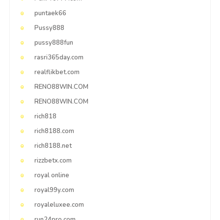
puntaek66
Pussy888
pussy888fun
rasri365day.com
realflikbet.com
RENO88WIN.COM
RENO88WIN.COM
rich818
rich8188.com
rich8188.net
rizzbetx.com
royal online
royal99y.com
royaleluxee.com
run24pro.com