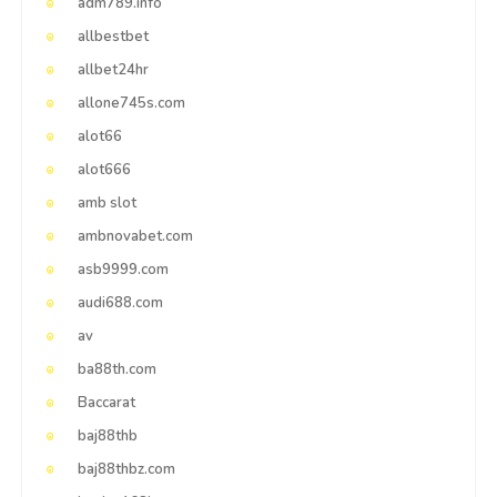
adm789.info
allbestbet
allbet24hr
allone745s.com
alot66
alot666
amb slot
ambnovabet.com
asb9999.com
audi688.com
av
ba88th.com
Baccarat
baj88thb
baj88thbz.com