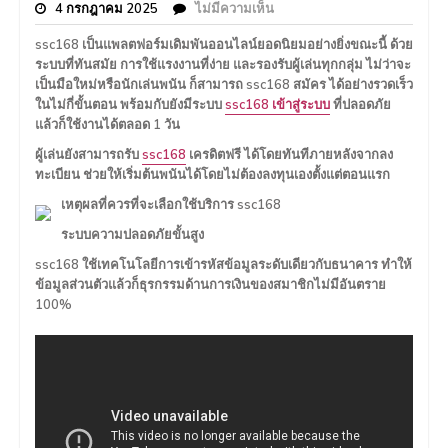
4 กรกฎาคม 2025
ไม่มีความเห็น
ssc168 เป็นแพลตฟอร์มเดิมพันออนไลน์ยอดนิยมอย่างยิ่งขณะนี้ ด้วย
ระบบที่ทันสมัย การใช้แรงงานที่ง่าย และรองรับผู้เล่นทุกกลุ่ม ไม่ว่าจะ
เป็นมือใหม่หรือนักเล่นพนัน ก็สามารถ ssc168 สมัคร ได้อย่างรวดเร็ว
ในไม่กี่ขั้นตอน พร้อมกับยังมีระบบ
ssc168 เข้าสู่ระบบ
ที่ปลอดภัย
แล้วก็ใช้งานได้ตลอด 1 วัน
ผู้เล่นยังสามารถรับ
ssc168
เครดิตฟรี ได้โดยทันทีภายหลังจากลง
ทะเบียน ช่วยให้เริ่มต้นพนันได้โดยไม่ต้องลงทุนเองตั้งแต่ตอนแรก
เหตุผลที่ควรที่จะเลือกใช้บริการ ssc168
ระบบความปลอดภัยขั้นสูง
ssc168 ใช้เทคโนโลยีการเข้ารหัสข้อมูลระดับเดียวกับธนาคาร ทำให้
ข้อมูลส่วนตัวแล้วก็ธุรกรรมด้านการเงินของสมาชิกไม่มีอันตราย
100%