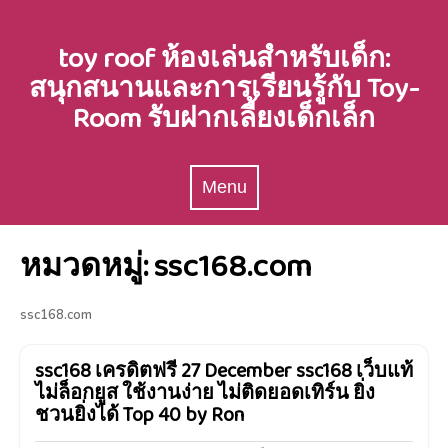
Skip
to
toy roof ห้องเล่นสำหรับเด็ก:
content
สนุกสนานและการเรียนรู้กับ Toy-
Room รับฝากเลี้ยงเด็กเล็ก
Menu
Menu
หมวดหมู่:
ssc168.com
ssc168.com
ssc168 เครดิตฟรี 27 December ssc168 เว็บแท้
ไม่ล็อกยูส ใช้งานง่าย ไม่ติดยอดเทิร์น ยิ่ง
ชวนยิ่งได้ Top 40 by Ron