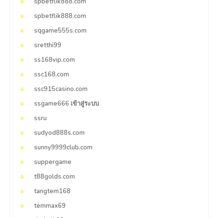
spbetflik888.com
spbetflik888.com
sqgame555s.com
sretthi99
ss168vip.com
ssc168.com
ssc915casino.com
ssgame666 เข้าสู่ระบบ
ssru
sudyod888s.com
sunny9999club.com
suppergame
t88golds.com
tangtem168
temmax69