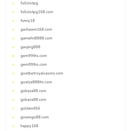
fullslotpg
fullslotpg168.com
funny18
gachawin168.com
gamehit8888.com
gaojing888
gem99ths.com
gem99ths.com
goatbetroyalcasino.com
goatza888fin.com
gobaza88.com
gobaza88.com
golden456
gowingo88.com
happy168