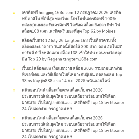
เครดิตฟรี hengjing168d.com 12 กรกฎาคม 2026 เครดิต
ฟรี คาสิโน ที่ดีที่สุด ของไทย โปรโมชั่นเครดิตฟรี 100%
กล่องสุ่มเฮงเฮง รับเครดิตฟรี ไลฟ์สด สล็อต ยิงปลา กีฬา ไพ่
สล็อต168 แจก เครดิตฟรี เยอะที่สุด Top 62 by Moises
สล็อตเว็บตรง 12 July 26 tangtem168 เว็บเดียวครบ ทั้ง
สล็อตและบาคาร่า วันเกิดนี้พี่จัดให้ 300 ฝาก-ถอน อัตโนมัติ
การันตี กำไรหลักแสน สล็อต168 เข้าให้ทัน ก่อนรางวัลหลุด
มือ Top 29 by Regena tangtem168e.com
เว็บแม่ สล็อต888 เว็บแตกง่าย สล็อต 2026 รวมเกมแตกง่าย
ฟีเจอร์เด่น และวิธีเลือกเว็บที่เหมาะกับผู้เล่น ทดลองเล่น Top
38 by Kay jin888.asia 14 ก.ย. 2026 พนันออนไลน์
พนันออนไลน์ สล็อตเว็บตรง สล็อตเว็บตรง 2026
ประสบการณ์เล่นยุคใหม่ ระบบเสถียร พร้อมเกมให้เลือก
มากมาย เว็บใหญ่ Jin888.asia เครดิตฟรี Top 19 by Eleanor
24 เว็บแตกง่าย กรกฎาคม 69
พนันออนไลน์ สล็อตเว็บตรง สล็อตเว็บตรง 2026
ประสบการณ์เล่นยุคใหม่ ระบบเสถียร พร้อมเกมให้เลือก
มากมาย เว็บใหญ่ Jin888.asia เครดิตฟรี Top 19 by Eleanor
24 เว็บแตกง่าย กรกฎาคม 69