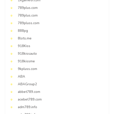
1xgameth.com
789plus.com
789plus.com
789pluss.com
888pg
8lots.me
918Kiss
918kissauto
918kissme
9kpluss.com
ABA
ABAGroup2
abbet789.com
acebet789.com
adm789.info