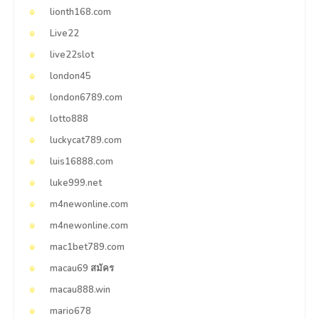
lionth168.com
Live22
live22slot
london45
london6789.com
lotto888
luckycat789.com
luis16888.com
luke999.net
m4newonline.com
m4newonline.com
mac1bet789.com
macau69 สมัคร
macau888.win
mario678