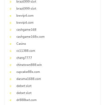
brazil999 slot
brazil999 slot
bwvip4.com
bwvip4.com
cashgame168
cashgame168x.com
Casino
cc11388.com
chang7777
chinatown888.win
cupcake88x.com
daruma1688.com
debet slot
debet slot
dr888bet.com