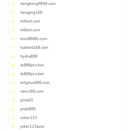
hengheng9899.com
hengjing168
hi6bet.com
hi6bet.com
hiso8888s.com
hubbet168.com
hydra888
ib888pro.bet
ib888pro.bet
infyplus888.com
item388.com
jinda55
jinda888
Joker123
joker123auto