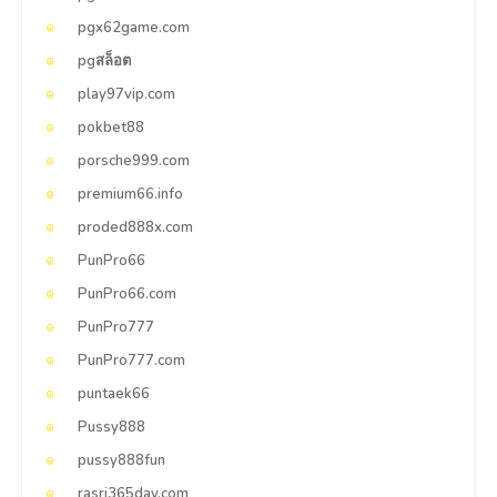
pgx62game.com
pgสล็อต
play97vip.com
pokbet88
porsche999.com
premium66.info
proded888x.com
PunPro66
PunPro66.com
PunPro777
PunPro777.com
puntaek66
Pussy888
pussy888fun
rasri365day.com