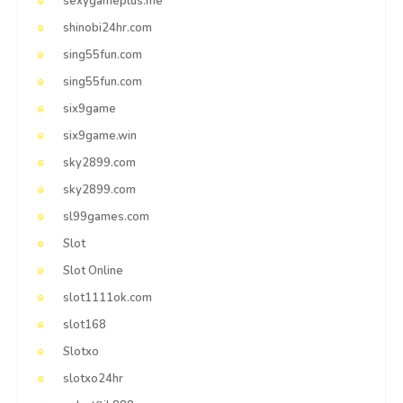
sexygameplus.me
shinobi24hr.com
sing55fun.com
sing55fun.com
six9game
six9game.win
sky2899.com
sky2899.com
sl99games.com
Slot
Slot Online
slot1111ok.com
slot168
Slotxo
slotxo24hr