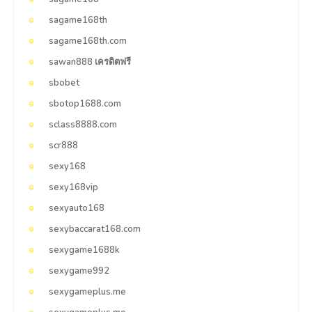
sagame168th
sagame168th.com
sawan888 เครดิตฟรี
sbobet
sbotop1688.com
sclass8888.com
scr888
sexy168
sexy168vip
sexyauto168
sexybaccarat168.com
sexygame1688k
sexygame992
sexygameplus.me