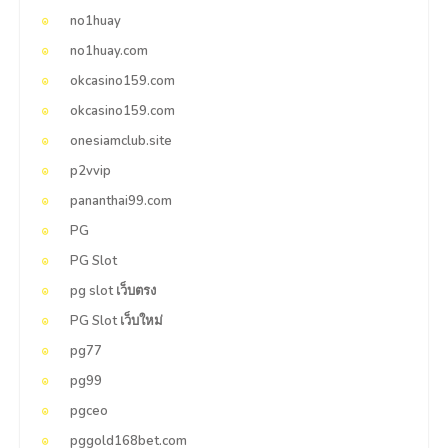
no1huay
no1huay.com
okcasino159.com
okcasino159.com
onesiamclub.site
p2vvip
pananthai99.com
PG
PG Slot
pg slot เว็บตรง
PG Slot เว็บใหม่
pg77
pg99
pgceo
pggold168bet.com