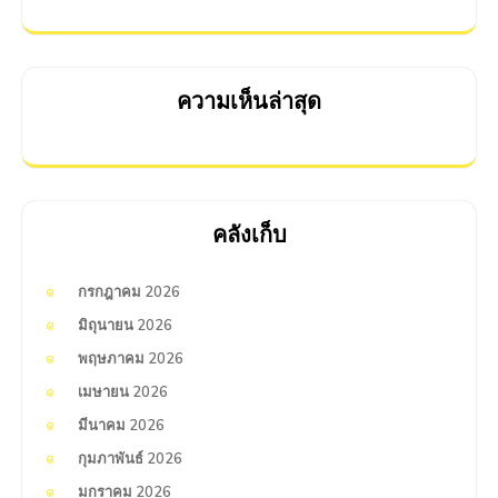
ความเห็นล่าสุด
คลังเก็บ
กรกฎาคม 2026
มิถุนายน 2026
พฤษภาคม 2026
เมษายน 2026
มีนาคม 2026
กุมภาพันธ์ 2026
มกราคม 2026