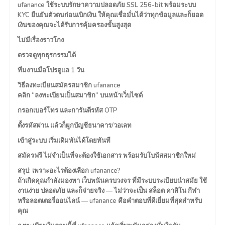
ufanance ใช้ระบบรักษาความปลอดภัย SSL 256-bit พร้อมระบบ
KYC ยืนยันตัวตนก่อนเบิกเงิน ให้คุณเชื่อมั่นได้ว่าทุกข้อมูลและก็ยอด
เงินของคุณจะได้รับการคุ้มครองขั้นสูงสุด
ไม่มีเรื่องราวโกง
ตรวจดูทุกธุรกรรมได้
ทีมงานมือโปรดูแล 1 วัน
วิธีลงทะเบียนสมัครสมาชิก ufanance
คลิก “ลงทะเบียนเป็นสมาชิก” บนหน้าเว็บไซต์
กรอกเบอร์โทร และการันตีรหัส OTP
ตั้งรหัสผ่าน แล้วก็ผูกบัญชีธนาคาร/วอเลท
เข้าสู่ระบบ เริ่มเดิมพันได้โดยทันที
สมัครฟรี ไม่จำเป็นที่จะต้องใช้เอกสาร พร้อมรับโบนัสสมาชิกใหม่
สรุป: เพราะอะไรต้องเลือก ufanance?
ถ้าเกิดคุณกำลังมองหา เว็บพนันครบวงจร ที่มีระบบระเบียบนำสมัย ใช้
งานง่าย ปลอดภัย และก็จ่ายจริง — ไม่ว่าจะเป็น สล็อต คาสิโน กีฬา
หรือลอตเตอรี่ออนไลน์ — ufanance คือคำตอบที่ดีเยี่ยมที่สุดสำหรับ
คุณ