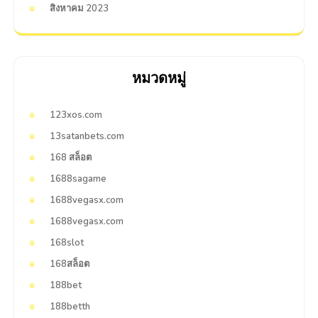
สิงหาคม 2023
หมวดหมู่
123xos.com
13satanbets.com
168 สล็อต
1688sagame
1688vegasx.com
1688vegasx.com
168slot
168สล็อต
188bet
188betth