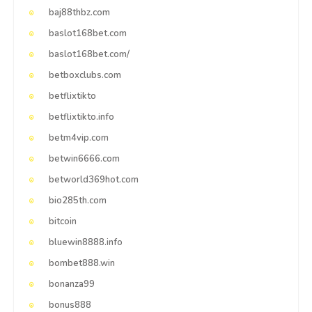
baj88thbz.com
baslot168bet.com
baslot168bet.com/
betboxclubs.com
betflixtikto
betflixtikto.info
betm4vip.com
betwin6666.com
betworld369hot.com
bio285th.com
bitcoin
bluewin8888.info
bombet888.win
bonanza99
bonus888