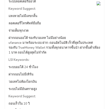
ระบบลอตเตอรี่ออโต้
Keyword Suggest:
แทงหวยไม่มีเลขกลั้น
ลอตเตอรี่โทรศัพท์มือถือ
จ่ายเต็มทุกงวด
ฝากถอนออโต้ รองรับวอเลท ไม่มีอย่างน้อย
ufanance มาพร้อมระบบ ฝาก-ถอนอัตโนมัติ เร็วที่สุดในประเทศ
รองรับ TrueMoney Wallet รวมทั้งทุกธนาคารชั้นนำ ฝากขั้นต่ำเพียง
1 บาท ถอนได้สูงสุดไม่จำกัด
LSI Keywords:
ระบบออโต้ 24 ชั่วโมง
ฝากถอนไม่มีเทิร์น
วอเลทไม่ต้องโยกเงิน
ระบบไม่มีอันตรายสูง
Keyword Suggest:
ถอนเร็วใน 10 วิ