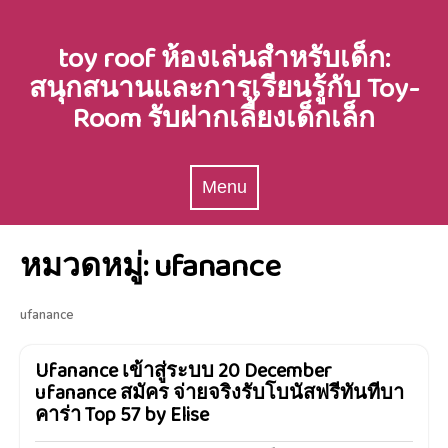
Skip
to
toy roof ห้องเล่นสำหรับเด็ก:
content
สนุกสนานและการเรียนรู้กับ Toy-
Room รับฝากเลี้ยงเด็กเล็ก
Menu
Menu
หมวดหมู่:
ufanance
ufanance
Ufanance เข้าสู่ระบบ 20 December
ufanance สมัคร จ่ายจริงรับโบนัสฟรีทันทีบา
คาร่า Top 57 by Elise