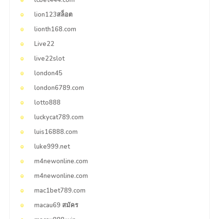
lcbet444.com
lion123สล็อต
lionth168.com
Live22
live22slot
london45
london6789.com
lotto888
luckycat789.com
luis16888.com
luke999.net
m4newonline.com
m4newonline.com
mac1bet789.com
macau69 สมัคร