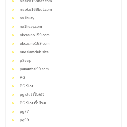
niseko168bet.com
niseko168bet.com
no1huay
no1huay.com
okcasino159.com
okcasino159.com
onesiamclub.site
p2vvip
pananthai99.com
PG
PG Slot
pg slot เว็บตรง
PG Slot เว็บใหม่
pg77
pg99