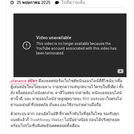
25 พฤษภาคม 2025
ไม่มีความเห็น
ufanance สมัคร
คือแพลตฟอร์มเว็บไซต์พนันออนไลน์ที่ดีไซน์มาเพื่อ
ผู้เล่นสมัยใหม่โดยเฉพาะ รวมทุกความสนุกสนานไว้ครบในที่เดียว ทั้ง
ยัง สล็อตออนไลน์แตกง่าย, คาสิโนสดจากค่ายดัง, พนันบอลออนไลน์
ค่าน้ำดี, และ หวยออนไลน์จ่ายสูงสุดบาทละ 950 บนระบบ เว็บตรงไม่
ผ่านเอเย่นต์ ที่ปลอดภัย มั่นคง และใช้งานง่ายผ่านมือถือ
ด้วยระบบ ฝาก-ถอนอัตโนมัติ ที่รวดเร็วทันใจที่สุดในไทย รองรับทุก
แบงค์แล้วก็ TrueMoney Wallet ไม่มีอย่างน้อย ถอนได้จริงทุกยอด
พร้อมโปรโมชั่นพิเศษอัปเดตตลอดทั้งเดือน