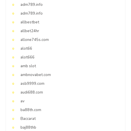
adm789.info
adm789.info
allbestbet
allbet24hr
allone745s.com
alot66
alot666
amb slot
ambnovabet.com
asb9999.com
audi688.com
av
ba88th.com
Baccarat
baj88thb