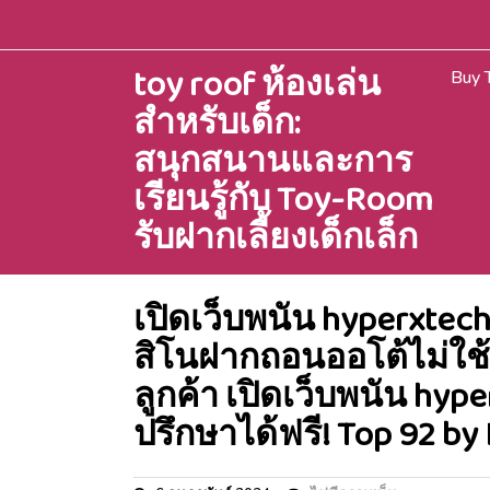
Skip
to
content
toy roof ห้องเล่น
Buy 
สำหรับเด็ก:
สนุกสนานและการ
เรียนรู้กับ Toy-Room
รับฝากเลี้ยงเด็กเล็ก
เปิดเว็บพนัน hyperxtec
สิโนฝากถอนออโต้ไม่ใช้บั
ลูกค้า เปิดเว็บพนัน h
ปรึกษาได้ฟรี! Top 92 by 