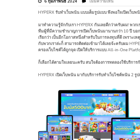
6 กุมภาพันธ์ 2024
ไม่มีความเห็น
HYPERX รับทำเว็บพนัน แบบเต็มรูปแบบ พึงพอใจเปิดเว็บพนั
มาทำความรู้จักกับเรา HYPERX กันเลยดีกว่าครับผม! พวกเรา
ทีมผู้ที่มีความชำนาญการเปิดเว็บพนันมานานกว่า 10 ปี บอ
เรียกว่า เป็นอีกโอกาสหนึ่งสำหรับในการลงทุนที่ดี เพราะ
กับพวกเราล่ะก็ สามารถติดต่อเข้ามาได้เลยจ้ะครับผม HY
ครองเว็บไซต์ได้ถูกจุด เปิดให้บริการแบบ All-in-One Plat
ก็เลือกได้ตามใจเลยนะครับ สนใจต้องการทดลองใช้บริการกับ
HYPERX เปิดเว็บพนัน มากับบริการรับทำเว็บไซต์พนัน 2 รู