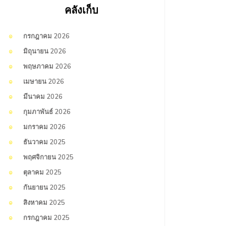
คลังเก็บ
กรกฎาคม 2026
มิถุนายน 2026
พฤษภาคม 2026
เมษายน 2026
มีนาคม 2026
กุมภาพันธ์ 2026
มกราคม 2026
ธันวาคม 2025
พฤศจิกายน 2025
ตุลาคม 2025
กันยายน 2025
สิงหาคม 2025
กรกฎาคม 2025