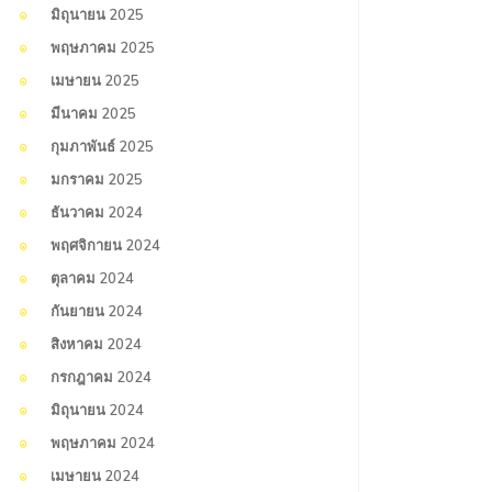
มิถุนายน 2025
พฤษภาคม 2025
เมษายน 2025
มีนาคม 2025
กุมภาพันธ์ 2025
มกราคม 2025
ธันวาคม 2024
พฤศจิกายน 2024
ตุลาคม 2024
กันยายน 2024
สิงหาคม 2024
กรกฎาคม 2024
มิถุนายน 2024
พฤษภาคม 2024
เมษายน 2024