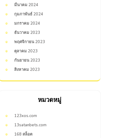
มีนาคม 2024
กุมภาพันธ์ 2024
มกราคม 2024
ธันวาคม 2023
พฤศจิกายน 2023
ตุลาคม 2023
กันยายน 2023
สิงหาคม 2023
หมวดหมู่
123xos.com
13satanbets.com
168 สล็อต