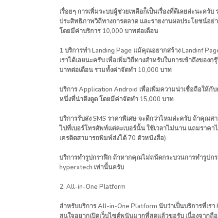
เรื่อยๆ การเพิ่มระบบผู้ช่วยเหลือก็เป็นเรื่องที่ดีเลยล่ะ
ประสิทธิภาพวิถีทางการตลาด และรายงานผลประโยชน์อย่างละ
โดยมีค่าบริการ 10,000 บาทต่อเดือน
1.บริการทำ Landing Page แม้คุณอยากสร้าง Landinf Pag
เราได้เลยนะครับ เพื่อเพิ่มวิถีทางสำหรับในการเข้าถึงของกรุ๊
บาทต่อเดือน รวมทั้งค่าจัดทำ 10,000 บาท
บริการ Application Android เพื่อเพิ่มความน่าเชื่อถือให้ก
หนึ่งที่น่าดึงดูด โดยมีค่าจัดทำ 15,000 บาท
บริการรับส่ง SMS ราคาพิเศษ จะดีกว่าไหมล่ะครับ ถ้าคุณส
ไปที่เบอร์โทรศัพท์แต่ละเบอร์นั้น ใช้เวลาไม่นาน แถมราคา
เครดิตสามารถพิมพ์ส่งได้ 70 ตัวหนังสือ)
บริการทำรูปกราฟิก ถ้าหากคุณไม่ถนัดกระบวนการทำรูปกรา
hyperxtech เท่านั้นครับ
2. All-in-One Platform
สำหรับบริการ All-in-One Platform นับว่าเป็นบริการที่เ
สนใจอยากเปิดเว็บไซต์พนันมากที่สุดแล้วขอรับ เนื่องจากถื