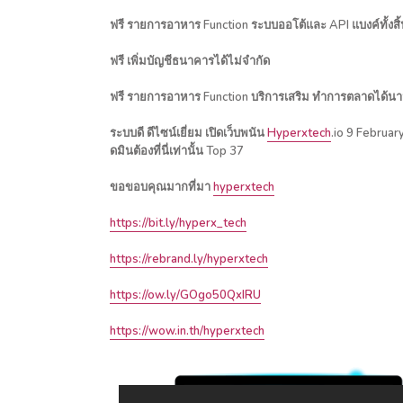
ฟรี รายการอาหาร Function ระบบออโต้และ API แบงค์ทั้งสิ้
ฟรี เพิ่มบัญชีธนาคารได้ไม่จำกัด
ฟรี รายการอาหาร Function บริการเสริม ทำการตลาดได้
ระบบดี ดีไซน์เยี่ยม เปิดเว็บพนัน
Hyperxtech
.io 9 Februa
ดมินต้องที่นี่เท่านั้น Top 37
ขอขอบคุณมากที่มา
hyperxtech
https://bit.ly/hyperx_tech
https://rebrand.ly/hyperxtech
https://ow.ly/GOgo50QxIRU
https://wow.in.th/hyperxtech