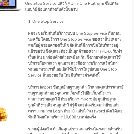
One Stop Service แล้วก็ All-in-One Platform ซึ่งแต่ละ
แบบก็มีข้อแตกต่างกันดังนี้ขอรับ
1. One Stop Service
ผมจะขอเริ่มกันที่บริการแบบ One Stop Service กันก่อน
นะครับ โดยบริการ One Stop Service ของเรานั้น เหมาะ
สมกับผู้ครอบครองเว็บไซต์พนันที่มีการเปิดให้บริการอยู่
แล้วขอรับ ซึ่งคุณจะต้องเป็นลูกค้าของเรา HYPERX รับทำ
เว็บพนัน มาก่อนด้วยด้วยเหมือนกัน ซึ่งภายหลังคุณมาใช้
บริการกับพวกเรา คุณอาจควรต้องการบริการเสริมนิดๆ
หน่อยๆพวกเราก็เลยเปิดให้บริการในรูปแบบ One Stop
Service นั่นเองขอรับ โดยมีบริการต่างๆดังนี้
บริการ Import ข้อมูลย้ายฐานลูกค้า ถ้าหากคุณปรารถนาย้
านฐานลูกค้าของคุณจากเว็บหนึ่งไปอีกเว็บหนึ่ง เรา
สามารถช่วยคุณได้ ด้วยบริการ Import ข้อมูลย้ายฐาน
ลูกค้าที่ง่ายเสียจนลูกค้าไม่รู้ตัวเลยล่ะครับผมว่าย้ายแล้ว
เพราะสามารถ Login ด้วย ID แล้วก็ Password เดิมได้เลย
ทันที โดยมีค่าบริการ 10,000 บาทต่อครั้ง
ระบบผู้ส่งเสริม ถ้าเกิดคุณปรารถนาสร้างโครงข่ายสำหรับ