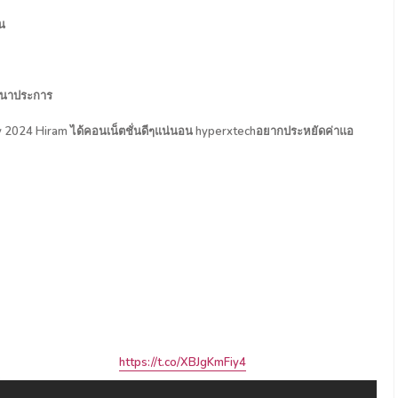
น
นานาประการ
ry 2024 Hiram ได้คอนเน็ตชั่นดีๆแน่นอน hyperxtechอยากประหยัดค่าแอ
https://t.co/XBJgKmFiy4