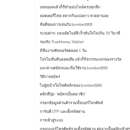
แทงบอลแล้วก็กีฬาออนไลน์ครบทุกลีก
ลอตเตอรี่ไทย สลากกินแบ่งลาว หวยฮานอย
ข้อดีของการเล่นกับ bombet888
ระบบฝาก-ถอนอัตโนมัติ เร็วทันใจไม่เกิน 30 วินาที
รองรับ TrueMoney Wallet
มีทีมงานซัพพอร์ตตลอด 1 วัน
โปรโมชั่นคืนยอดเสีย แล้วก็กิจกรรมแจกของรางวัล
แนวทางสมัครและเริ่มใช้งาน bombet888
วิธีการสมัคร
ไปสู่หน้าเว็บไซต์หลักของ bombet888
คลิกที่ปุ่ม “สมัครเป็นสมาชิก”
กรอกข้อมูลส่วนตัวรวมทั้งเบอร์โทรศัพท์
การันตี OTP และตั้งรหัสผ่าน
การเข้าสู่ระบบ
กรอกเบอร์โทรศัพท์รวมทั้งรหัสผ่าน ต่อจากนั้นคลิกเข้าสู