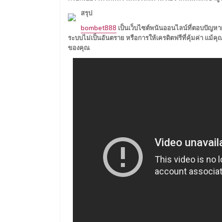
สรุป
bombet888
เป็นเว็บไซต์พนันออนไลน์ที่ตอบปัญหาผู้
ระบบไม่เป็นอันตราย หรือการให้เครดิตฟรีที่คุ้มค่า แม
ของคุณ