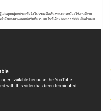
เล่นทุกกลุ่มอย่างแท้จริง ไม่ว่าจะคือเรื่องของการสมัครใช้งานที่ง่าย
้คุณกำลังมองหาแพลตฟอร์มที่ครบ จบ ในที่เดียว bombet888 เป็นคำตอบ