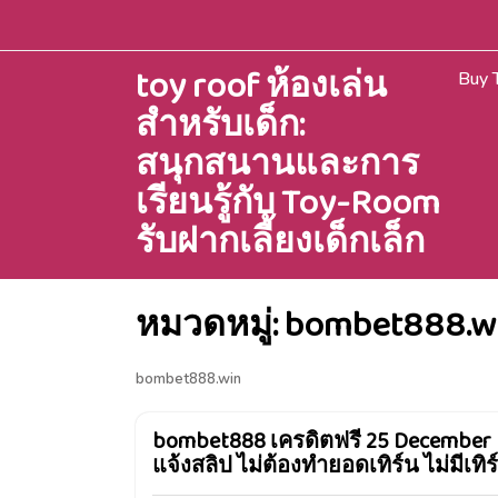
Skip
to
content
toy roof ห้องเล่น
Buy 
สำหรับเด็ก:
สนุกสนานและการ
เรียนรู้กับ Toy-Room
รับฝากเลี้ยงเด็กเล็ก
หมวดหมู่:
bombet888.w
bombet888.win
bombet888 เครดิตฟรี 25 December b
แจ้งสลิป ไม่ต้องทำยอดเทิร์น ไม่มีเทิร