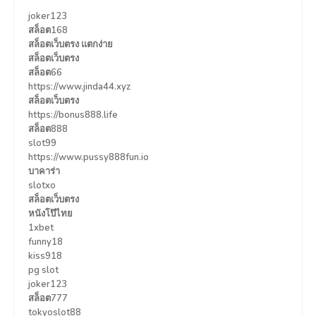
joker123
สล็อต168
สล็อตเว็บตรง แตกง่าย
สล็อตเว็บตรง
สล็อต66
https://www.jinda44.xyz
สล็อตเว็บตรง
https://bonus888.life
สล็อต888
slot99
https://www.pussy888fun.io
บาคาร่า
slotxo
สล็อตเว็บตรง
หนังโป๊ไทย
1xbet
funny18
kiss918
pg slot
joker123
สล็อต777
tokyoslot88