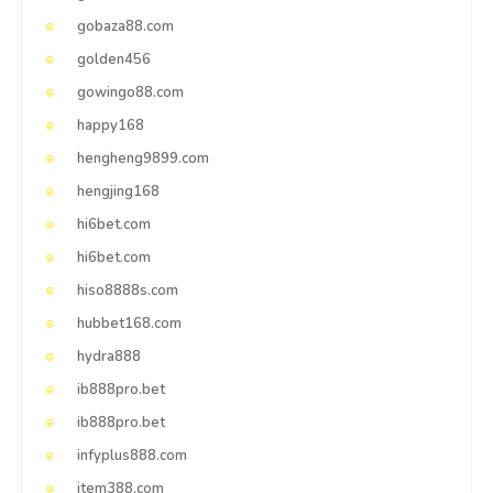
gobaza88.com
golden456
gowingo88.com
happy168
hengheng9899.com
hengjing168
hi6bet.com
hi6bet.com
hiso8888s.com
hubbet168.com
hydra888
ib888pro.bet
ib888pro.bet
infyplus888.com
item388.com