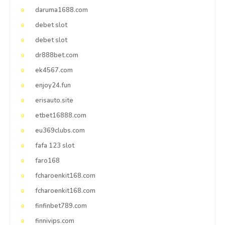
daruma1688.com
debet slot
debet slot
dr888bet.com
ek4567.com
enjoy24.fun
erisauto.site
etbet16888.com
eu369clubs.com
fafa 123 slot
faro168
fcharoenkit168.com
fcharoenkit168.com
finfinbet789.com
finnivips.com