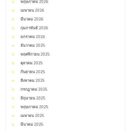
พฤษภาคม 2026
เมษายน 2026
มีนาคม 2026
กุมภาพันธ์ 2026
มกราคม 2026
ธันวาคม 2025
พฤศจิกายน 2025
ตุลาคม 2025
กันยายน 2025
สิงหาคม 2025
กรกฎาคม 2025
มิถุนายน 2025
พฤษภาคม 2025
เมษายน 2025
มีนาคม 2025