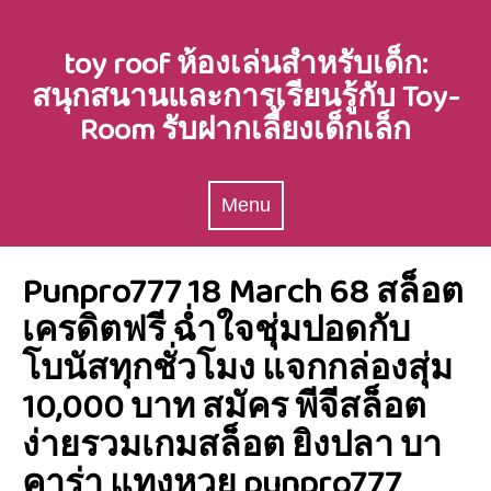
Skip
to
toy roof ห้องเล่นสำหรับเด็ก:
content
สนุกสนานและการเรียนรู้กับ Toy-
Room รับฝากเลี้ยงเด็กเล็ก
Menu
Menu
Punpro777 18 March 68 สล็อต
เครดิตฟรี ฉ่ำใจชุ่มปอดกับ
โบนัสทุกชั่วโมง แจกกล่องสุ่ม
10,000 บาท สมัคร พีจีสล็อต
ง่ายรวมเกมสล็อต ยิงปลา บา
คาร่า แทงหวย punpro777