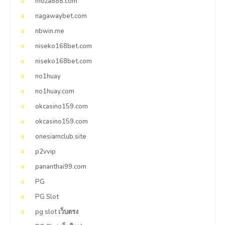
moza888.com
nagawaybet.com
nbwin.me
niseko168bet.com
niseko168bet.com
no1huay
no1huay.com
okcasino159.com
okcasino159.com
onesiamclub.site
p2vvip
pananthai99.com
PG
PG Slot
pg slot เว็บตรง