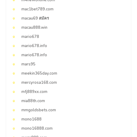
m4newonline.com
mac1bet789.com
macau69 สมัคร
macau888.win
mario678
mario678.info
mario678.info
mars95
meekin365day.com
mercyrosa168.com
mfj889xx.com
mia88th.com
mmgoldsbets.com
mono1688
mono16888.com