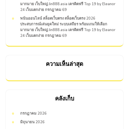
มากมาย เว็บใหญ่ Jin888.asia เครดิตฟรี Top 19 by Eleanor
24 เว็บแตกง่าย กรกฎาคม 69
พนันออนไลน์ สล็อตเว็บตรง สล็อตเว็บตรง 2026
ประสบการณ์เล่นยุคใหม่ ระบบเสถียร พร้อมเกมให้เลือก
มากมาย เว็บใหญ่ Jin888.asia เครดิตฟรี Top 19 by Eleanor
24 เว็บแตกง่าย กรกฎาคม 69
ความเห็นล่าสุด
คลังเก็บ
กรกฎาคม 2026
มิถุนายน 2026