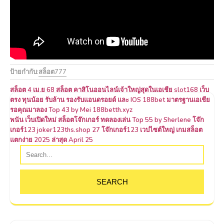
ป้ายกำกับ:
สล็อต777
แนะแนว
สล็อต 4 เม.ย 68 สล็อต คาสิโนออนไลน์เจ้าใหญ่สุดในเอเชีย slot168 เว็บ
ตรง ทุนน้อย รับล้าน รองรับแอนดรอยด์ และ IOS 188bet มาตรฐานเอเชีย
เรื่อง
รอคุณมาลอง Top 43 by Mei 188betth.xyz
พนัน เว็บเปิดใหม่ สล็อตโจ๊กเกอร์ ทดลองเล่น Top 55 by Sherlene โจ๊ก
เกอร์123 joker123ths.shop 27 โจ๊กเกอร์123 เวปไซต์ใหญ่ เกมสล็อต
แตกง่าย 2025 ล่าสุด April 25