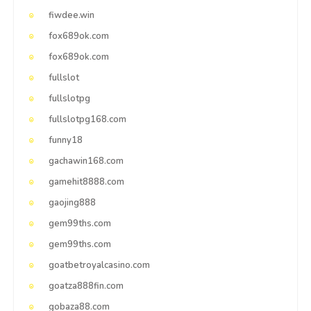
fiwdee.win
fox689ok.com
fox689ok.com
fullslot
fullslotpg
fullslotpg168.com
funny18
gachawin168.com
gamehit8888.com
gaojing888
gem99ths.com
gem99ths.com
goatbetroyalcasino.com
goatza888fin.com
gobaza88.com