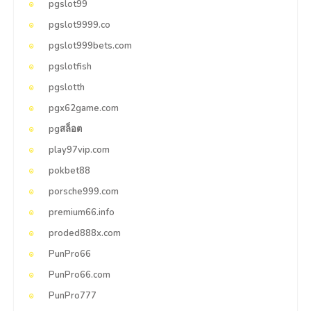
pgslot99
pgslot9999.co
pgslot999bets.com
pgslotfish
pgslotth
pgx62game.com
pgสล็อต
play97vip.com
pokbet88
porsche999.com
premium66.info
proded888x.com
PunPro66
PunPro66.com
PunPro777