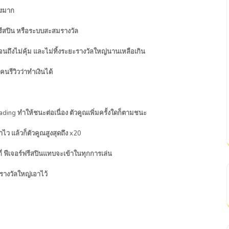
่งมาก
 รีสปิน หรือระบบสะสมรางวัล
จนถึงไม่คุ้ม และไม่ทิ้งระยะรางวัลใหญ่นานเหลือเกิน
ีคนรีวิวว่าทำเงินได้
ng ทำให้ชนะต่อเนื่อง ตัวคูณเพิ่มครั้งใดก็ตามชนะ
าไว แล้วก็ตัวคูณสูงสุดถึง x20
ี่ ฟีเจอร์ฟรีสปินแทบจะเข้าในทุกการเล่น
างวัลใหญ่เอาไว้