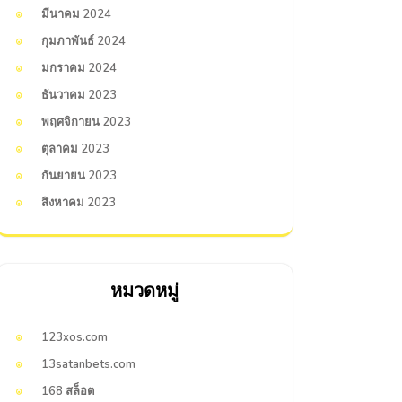
มีนาคม 2024
กุมภาพันธ์ 2024
มกราคม 2024
ธันวาคม 2023
พฤศจิกายน 2023
ตุลาคม 2023
กันยายน 2023
สิงหาคม 2023
หมวดหมู่
123xos.com
13satanbets.com
168 สล็อต