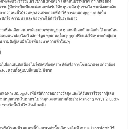
ั้งจังหวะร่ำรวยเอาไว้ภายในที่เดียว ไม่เล่นนับว่าพลาด! ถ้าเกิดเอ๋ยถึง
วามรู้สึกว่าเป็นเพียงแต่แพลตฟอร์มให้หมุนวงล้อ ลุ้นรางวัล รวมทั้งถอนเงิน
องจากว่าตรงนี้ได้รวมทุกส่วนประกอบที่ทำให้การเล่นเกมpgslotthเป็น
มระทึกใจ ความท้า และช่องทางได้กำไรในระยะยาว
ีมงานที่คัดเลือกเกมมาด้วยมาตรฐานสูงสุด ทุกเกมมีเอกลักษณ์แล้วก็ไม่เหมือน
รือเกมแนวผ่องใสสไตล์การ์ตูน ทุกเกมสล็อตpgถูกปรับแต่งให้เหมาะกับผู้เล่น
มต้น รวมถึงผู้เล่นมือโปรที่มองหาความท้าใหม่ๆ
้
วก็เลือกเล่นต่อเนื่อง ไม่ใช่แค่เรื่องเคราะห์ดีหรือการโฆษณาแรง แต่จำต้อง
gslot ครบทั้งคู่แบบนี้แบบไม่มีขาด
ลือกเฉพาะเกมpgslotที่มีสถิติการออกรางวัลสูง และได้รับการรีวิวจากผู้เล่น
ีความสนุกสนานในทุกตา ไม่ว่าคุณจะเล่นเกมดังอย่าง Mahjong Ways 2, Lucky
รางวัลนั้นไม่ใช่เรื่องไกลตัว
รือโหลดช้า แต่ตรงนี้ปัญหาเหล่านั้นเกือบจะไม่มี เพราะว่า pgslotth ใช้