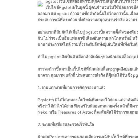
pgslot เว็บไซต์สล็อตที่รวมทุกความสนุกสนานร่าเริงรวมท
เว็บไซต์Pgslotthในยุคนี้ ผู้คนจำนวนไม่ใช้น้อยอาจมีค
ออกมา แต่ pgslot ก้าวผ่านขีดจำกัดนั้นไปไกลกว่านั้น เนื่
ประสบการณ์ที่ครบถ้วน ทั้งยังความสนุกสนานร่าเริง ควา
อย่างแรกที่สัมผัสได้เมื่อไปสู่ pgslot เป็นความตั้งใจของท
กัน ไม่ว่าจะเป็นธีมแฟนตาซี เสี่ยงอันตราย ล่าโภคทรัพย์ ห
นานาประการสไตล์ รวมทั้งรองรับอีกทั้งผู้เล่นใหม่ที่เพิ่งเริ่
ทำไม pgslot จึงเป็นตัวเลือกลำดับต้นๆของนักเล่นสล็อตยุคนี
การจะก้าวขึ้นมาเป็นเว็บไซต์ที่นักเล่นสล็อตpgพูดถึงบ่อยแล้
มาจาก คุณภาพ แล้วก็ ประสบการณ์จริง ที่ผู้เล่นได้รับ ซึ่ง p
1. เกมแตกง่ายที่ผ่านการคัดกรองมาแล้ว
Pgslotth มิได้ใส่เกมลงเว็บไซต์เพื่อเยอะไว้ก่อน แต่ว่าคัดเ
จริงว่าได้กำไรได้ง่าย ฟีเจอร์โบนัสออกหลายครั้ง แล้วก็ม
Neko, หรือ Treasures of Aztec ก็จะสัมผัสได้ว่าการแตกของ
2. ระบบที่เสถียรและรวดเร็วทันใจ
นักเล่นPgslotหลายๆคนยอมเสียอารมณ์กับเว็บไซต์ที่กระตุกห