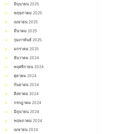
มิถุนายน 2025
พฤษภาคม 2025
เมษายน 2025
มีนาคม 2025
กุมภาพันธ์ 2025
มกราคม 2025
ธันวาคม 2024
พฤศจิกายน 2024
ตุลาคม 2024
กันยายน 2024
สิงหาคม 2024
กรกฎาคม 2024
มิถุนายน 2024
พฤษภาคม 2024
เมษายน 2024