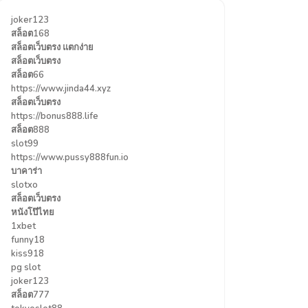
joker123
สล็อต168
สล็อตเว็บตรง แตกง่าย
สล็อตเว็บตรง
สล็อต66
https://www.jinda44.xyz
สล็อตเว็บตรง
https://bonus888.life
สล็อต888
slot99
https://www.pussy888fun.io
บาคาร่า
slotxo
สล็อตเว็บตรง
หนังโป๊ไทย
1xbet
funny18
kiss918
pg slot
joker123
สล็อต777