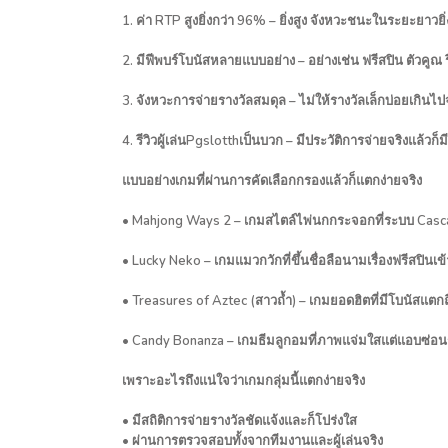
1. ค่า RTP สูงยิ่งกว่า 96% – ยิ่งสูง จังหวะชนะในระยะยาวยิ
2. มีฟีพบร์โบนัสหลายแบบอย่าง – อย่างเช่น ฟรีสปิน ตัวคูณ
3. จังหวะการจ่ายรางวัลสมดุล – ไม่ให้รางวัลเล็กบ่อยเกินไป
4. รีวิวผู้เล่นPgslotthเป็นบวก – มีประวัติการจ่ายจริงแล้วก็ม
แบบอย่างเกมที่ผ่านการคัดเลือกกรองแล้วก็แตกง่ายจริง
• Mahjong Ways 2 – เกมสไตล์ไพ่นกกระจอกที่ระบบ Cascadi
• Lucky Neko – เกมแมวกวักที่ขึ้นชื่อลือนามเรื่องฟรีสปินเข้
• Treasures of Aztec (สาวถ้ำ) – เกมยอดฮิตที่มีโบนัสแตกถ
• Candy Bonanza – เกมธีมลูกอมที่ภาพแจ่มใสแต่แอบซ่อนร
เพราะอะไรถึงแน่ใจว่าเกมกลุ่มนี้แตกง่ายจริง
• มีสถิติการจ่ายรางวัลชัดแจ้งและก็โปร่งใส
• ผ่านการตรวจสอบทั้งจากทีมงานและผู้เล่นจริง