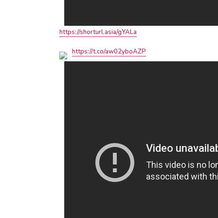
https://shorturl.asia/gYALa
https://t.co/aw02yboAZP