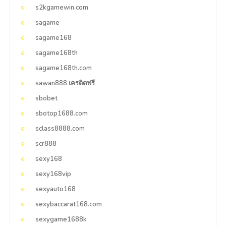
s2kgamewin.com
sagame
sagame168
sagame168th
sagame168th.com
sawan888 เครดิตฟรี
sbobet
sbotop1688.com
sclass8888.com
scr888
sexy168
sexy168vip
sexyauto168
sexybaccarat168.com
sexygame1688k