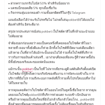
• ฝากคราวแรกรับโบนัส 50% ทำเทิร์นน้อยมาก
• แคชแบ็กยอดเสีย 5% ทุกเมื่อเชื่อวัน
• กิจกรรมสุ่มแจกทองคำ รวมทั้งเครดิตฟรีในกรุ๊ป Telegram
แถมยังเลือกได้ว่าจะรับโปรหรือไม่ ไม่กดก็เล่นpokbet88ได้แบบไม่
ต้องทำเทิร์น อิสระดีมาก
สรุปจากประสบการณ์เล่น pokbet เว็บไซต์คาสิโนที่กล้าแนะนำแบบ
ไม่ต้องอวย
จำต้องบอกก่อนเลยว่า ผมเป็นคนหนึ่งที่เคยลองเว็บไซต์คาสิโนมา
หลายที่ เจอมาทั้งยังดีและก็ห่วย อีกทั้งเว็บไซต์ที่เปิดมาแค่เดือนเดียว
แล้วหาย เว็บที่ฝากได้แม้กระนั้นถอนไม่ได้ รวมทั้งเว็บไซต์ที่บริการ
ราวกับเราขอเงินเค้าเล่นฟรี… เอาง่ายๆคือพอเพียงจะรู้ดีว่าตลาดนี้มัน
มีทั้งยังของจริงและของเฟคนั่นแหละ
แม้กระนั้น
pokbet
เป็นเว็บที่ ไม่พากเพียรจะดูดี แต่ดันดีจริงตั้งแต่เปิด
เว็บไซต์มาก็รู้สึกถึงความจริงจังของทีมงาน การจัดระบบข้างใน การ
บริการที่มือโปร รวมถึงระบบการคลังที่เร็วรวมทั้งโปร่งใสแบบที่หาไม่
ได้ในหลายเว็บ
หากคุณเคยคิดว่าเว็บไซต์คาสิโนออนไลน์ในยุคนี้เชื่อใจยาก หากคุณ
เคยเจอเว็บไซต์pokbet88ที่บริการห่วยแตก ระบบช้า เบิกเงินยาก
หรือถ้าหากคุณเป็นมือใหม่ที่ยังไม่กล้าเริ่มกลัวโดนโกง… pokbet88
คือคำตอบที่คุณควรทดลองสักหนึ่งครั้ง ไม่ต้องเชื่อผมในทันทีหรอก