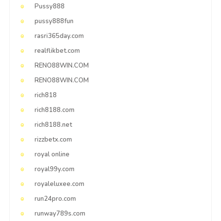
Pussy888
pussy888fun
rasri365day.com
realflikbet.com
RENO88WIN.COM
RENO88WIN.COM
rich818
rich8188.com
rich8188.net
rizzbetx.com
royal online
royal99y.com
royaleluxee.com
run24pro.com
runway789s.com