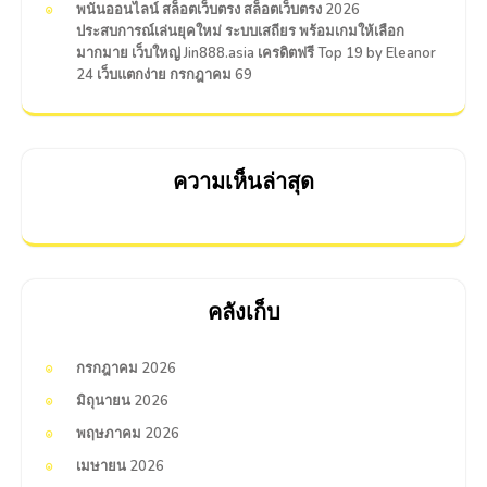
พนันออนไลน์ สล็อตเว็บตรง สล็อตเว็บตรง 2026
ประสบการณ์เล่นยุคใหม่ ระบบเสถียร พร้อมเกมให้เลือก
มากมาย เว็บใหญ่ Jin888.asia เครดิตฟรี Top 19 by Eleanor
24 เว็บแตกง่าย กรกฎาคม 69
ความเห็นล่าสุด
คลังเก็บ
กรกฎาคม 2026
มิถุนายน 2026
พฤษภาคม 2026
เมษายน 2026