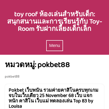
Skip
to
toy roof ห้องเล่นสำหรับเด็ก:
content
สนุกสนานและการเรียนรู้กับ Toy-
Room รับฝากเลี้ยงเด็กเล็ก
Menu
Menu
หมวดหมู่:
pokbet88
pokbet88
Pokbet เว็บพนัน รวมค่ายคาสิโนครบทุกเกม
จบในเว็บเดียว 25 November 68 เว็บ แจก
หนัก คาสิโน เว็บแม่ ทดลองเล่น Top 83 by
Louisa