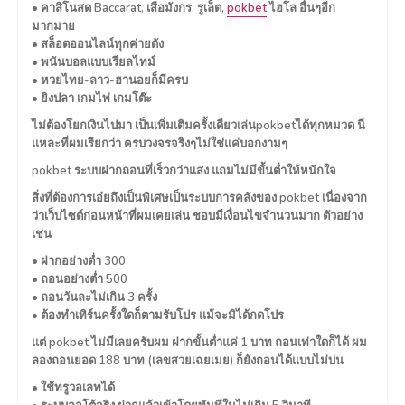
• คาสิโนสด Baccarat, เสือมังกร, รูเล็ต,
pokbet
ไฮโล อื่นๆอีก
มากมาย
• สล็อตออนไลน์ทุกค่ายดัง
• พนันบอลแบบเรียลไทม์
• หวยไทย-ลาว-ฮานอยก็มีครบ
• ยิงปลา เกมไพ่ เกมโต๊ะ
ไม่ต้องโยกเงินไปมา เป็นเพิ่มเติมครั้งเดียวเล่นpokbetได้ทุกหมวด นี่
แหละที่ผมเรียกว่า ครบวงจรจริงๆไม่ใช่แค่บอกงามๆ
pokbet ระบบฝากถอนที่เร็วกว่าแสง แถมไม่มีขั้นต่ำให้หนักใจ
สิ่งที่ต้องการเอ๋ยถึงเป็นพิเศษเป็นระบบการคลังของ pokbet เนื่องจาก
ว่าเว็บไซต์ก่อนหน้าที่ผมเคยเล่น ชอบมีเงื่อนไขจำนวนมาก ตัวอย่าง
เช่น
• ฝากอย่างต่ำ 300
• ถอนอย่างต่ำ 500
• ถอนวันละไม่เกิน 3 ครั้ง
• ต้องทำเทิร์นครั้งใดก็ตามรับโปร แม้จะมิได้กดโปร
แต่ pokbet ไม่มีเลยครับผม ฝากขั้นต่ำแค่ 1 บาท ถอนเท่าใดก็ได้ ผม
ลองถอนยอด 188 บาท (เลขสวยเฉยเมย) ก็ยังถอนได้แบบไม่บ่น
• ใช้ทรูวอเลทได้