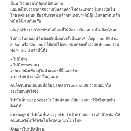
นั้นมาไว้บนจอได้ดิบได้ดีเกินคาด
แถมยังได้บรรยากาศความเป็นส่วนตัว ไม่ต้องแต่งตัว ไม่ต้องบินไป
ไกล แค่นอนบนเตียง จิบกาแฟ แล้วกดแทงเบาๆก็มีลุ้นเงินหลักพันหลัก
หมื่นได้เช่นกันครับ
เล่น pokbet บนโทรศัพท์เคลื่อนที่ได้ลื่นราวกับแอป แต่ไม่ต้องโหลด
ไม่ต้องโหลดแอป ไม่ต้องติดตั้งอะไรทั้งนั้นแค่เข้าเว็บpokbet88ผ่าน
Safari หรือ Chrome ก็ใช้งานได้เลย ผมทดลองทั้งยังบน iPhone รวม
ทั้ง Android แล้วทีนี้คือ
• ไม่มีค้าง
• ไม่มีภาพกระตุก
• ปุ่มวางเดิมพันอยู่ในตำแหน่งที่นิ้วแตะง่าย
• รองรับหน้าจอเล็ก/ใหญ่หมด
คนใดกันสายเล่นบนมือถือ บอกเลยว่า pokbet88 วางแบบมาให้
รองรับแบบจริงจัง
โปรโมชั่นของ pokbet ไม่ใช่แค่หลอกให้ฝาก แต่ว่าให้จริงแบบจับ
ต้องได้
ผมลองดูหน้าโปรโมชั่นของ pokbet แล้วทราบเลยว่า เค้าดีไซน์มาให้
คนเล่นจริงได้ใช้จริง ไม่ใช่แค่เอามาโปรโมท
ตัวอย่างโปรเด็ดที่เจอ: