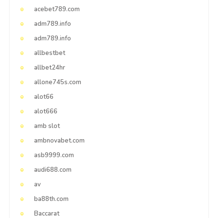
acebet789.com
adm789.info
adm789.info
allbestbet
allbet24hr
allone745s.com
alot66
alot666
amb slot
ambnovabet.com
asb9999.com
audi688.com
av
ba88th.com
Baccarat