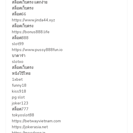
สล็อตเว็บตรง แตกง่าย
สล็อตเว็บตรง
สล็อต66
https://www.jinda44.xyz
สล็อตเว็บตรง
https://bonus888.life
สล็อต888
slot99
https://www.pussy888fun.io
บาคาร่า
slotxo
สล็อตเว็บตรง
หนังโป๊ไทย
1xbet
funny18
kiss918
pg slot
joker123
สล็อต777
tokyoslot88
https://betwayvietnam.com
https://jokerasia.net
https://moodeng.in