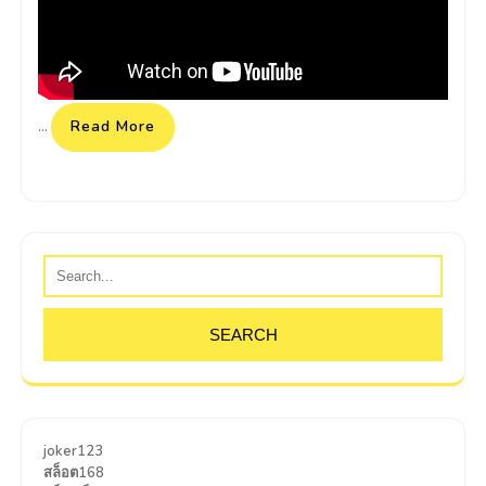
Read More
…
joker123
สล็อต168