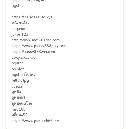
pgslot
https://918kissauto.xyz
หนังชนโรง
sagame
joker 123
http://www.movie87hd.com
https://www.pussy888play.com
https://pussy888win.com
sexybaccarat
pgslot
pg slot
pgslot เว็บตรง
fullslotpg
live22
ดูหนัง
ดูหนังฟรี
ดูหนังชนโรง
faro168
สล็อต456
https://www.puntaek66.me