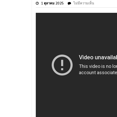
1 ตุลาคม 2025
ไม่มีความเห็น