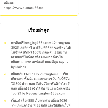
สล็อต456
https://www.puntaek66.me
เรื่องล่าสุด
เครดิตฟรี hengjing168d.com 12 กรกฎาคม
2026 เครดิตฟรี คาสิโน ที่ดีที่สุด ของไทย โปร
โมชั่นเครดิตฟรี 100% กล่องสุ่มเฮงเฮง รับ
เครดิตฟรี ไลฟ์สด สล็อต ยิงปลา กีฬา ไพ่
สล็อต168 แจก เครดิตฟรี เยอะที่สุด Top 62
by Moises
สล็อตเว็บตรง 12 July 26 tangtem168 เว็บ
เดียวครบ ทั้งสล็อตและบาคาร่า วันเกิดนี้พี่จัด
ให้ 300 ฝาก-ถอน อัตโนมัติ การันตี กำไรหลัก
แสน สล็อต168 เข้าให้ทัน ก่อนรางวัลหลุดมือ
Top 29 by Regena tangtem168e.com
เว็บแม่ สล็อต888 เว็บแตกง่าย สล็อต 2026
รวมเกมแตกง่าย ฟีเจอร์เด่น และวิธีเลือกเว็บที่