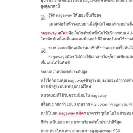
อุปกรณ์ รวมทั้งโปรโมชั่น nagawayเครดิตฟรี ที่แจกจริ
สูงสุดเวลานี้
รู้จัก nagaway ให้เยอะขึ้นเรื่อยๆ
แพลตฟอร์มที่วางแบบมาเพื่อผู้เล่นโดยเฉพาะอย่างยิ่
nagaway สมัคร
คือเว็บไซต์พนันที่เน้นให้บริการแบบ All
โทรศัพท์เคลื่อนที่และคอมพิวเตอร์ มีอินเทอร์เฟซใช้งานง
ระบบลงทะเบียนสมัครสมาชิกที่ง่ายและรวดเร็วทันใ
nagawayสมัคร ไม่ต้องใช้เอกสารใดๆก็ตามเพียงแค่กรอ
เริ่มเล่นได้ในทันที
ระบบความปลอดภัยระดับสูง
ครั้งใดก็ตามคุณ nagawayเข้าสู่ระบบ ระบบจะทำการเข้
การเข้าสู่ระบบจากอุปกรณ์ใหม่
หมวดเกมที่ได้รับความนิยมใน nagaway
สล็อต: มากกว่า 1000 เกมจาก PG, Joker, Pragmatic Pl
คาสิโนสด:
nagaway สมัคร
บาคาร่า รูเล็ต ไฮโล ถ่ายท
กีฬา: พนันบอล มวย บาส พร้อมค่าน้ำประปาดีที่สุด
หวย: หวยไทย ลาว ฮานอย จ่ายสูงสุดบาทละ 950