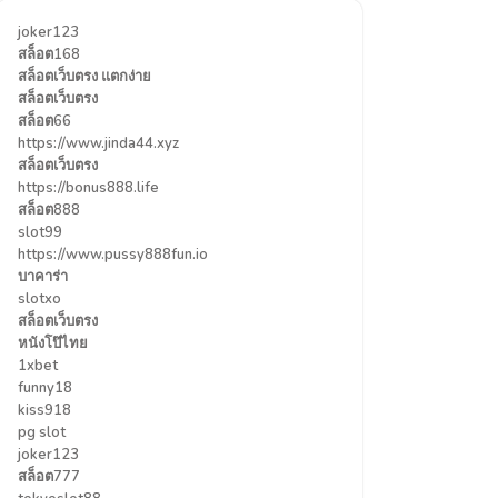
joker123
สล็อต168
สล็อตเว็บตรง แตกง่าย
สล็อตเว็บตรง
สล็อต66
https://www.jinda44.xyz
สล็อตเว็บตรง
https://bonus888.life
สล็อต888
slot99
https://www.pussy888fun.io
บาคาร่า
slotxo
สล็อตเว็บตรง
หนังโป๊ไทย
1xbet
funny18
kiss918
pg slot
joker123
สล็อต777