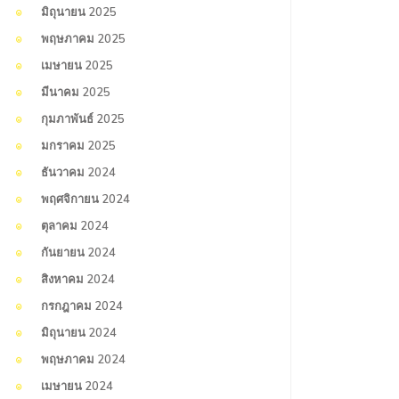
มิถุนายน 2025
พฤษภาคม 2025
เมษายน 2025
มีนาคม 2025
กุมภาพันธ์ 2025
มกราคม 2025
ธันวาคม 2024
พฤศจิกายน 2024
ตุลาคม 2024
กันยายน 2024
สิงหาคม 2024
กรกฎาคม 2024
มิถุนายน 2024
พฤษภาคม 2024
เมษายน 2024