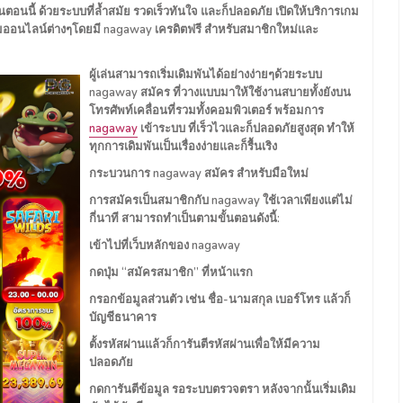
นี้ ด้วยระบบที่ล้ำสมัย รวดเร็วทันใจ และก็ปลอดภัย เปิดให้บริการเกม
เกมออนไลน์ต่างๆโดยมี nagaway เครดิตฟรี สำหรับสมาชิกใหม่และ
ผู้เล่นสามารถเริ่มเดิมพันได้อย่างง่ายๆด้วยระบบ
nagaway สมัคร ที่วางแบบมาให้ใช้งานสบายทั้งยังบน
โทรศัพท์เคลื่อนที่รวมทั้งคอมพิวเตอร์ พร้อมการ
nagaway
เข้าระบบ ที่เร็วไวและก็ปลอดภัยสูงสุด ทำให้
ทุกการเดิมพันเป็นเรื่องง่ายและก็รื้นเริง
กระบวนการ nagaway สมัคร สำหรับมือใหม่
การสมัครเป็นสมาชิกกับ nagaway ใช้เวลาเพียงแต่ไม่
กี่นาที สามารถทำเป็นตามขั้นตอนดังนี้:
เข้าไปที่เว็บหลักของ nagaway
กดปุ่ม “สมัครสมาชิก” ที่หน้าแรก
กรอกข้อมูลส่วนตัว เช่น ชื่อ-นามสกุล เบอร์โทร แล้วก็
บัญชีธนาคาร
ตั้งรหัสผ่านแล้วก็การันตีรหัสผ่านเพื่อให้มีความ
ปลอดภัย
กดการันตีข้อมูล รอระบบตรวจตรา หลังจากนั้นเริ่มเดิม