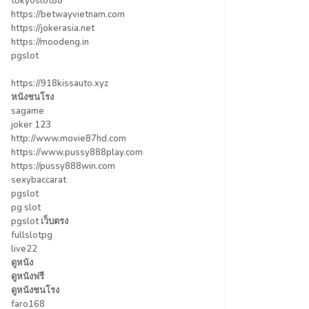
tokyoslot88
https://betwayvietnam.com
https://jokerasia.net
https://moodeng.in
pgslot
https://918kissauto.xyz
หนังชนโรง
sagame
joker 123
http://www.movie87hd.com
https://www.pussy888play.com
https://pussy888win.com
sexybaccarat
pgslot
pg slot
pgslot เว็บตรง
fullslotpg
live22
ดูหนัง
ดูหนังฟรี
ดูหนังชนโรง
faro168