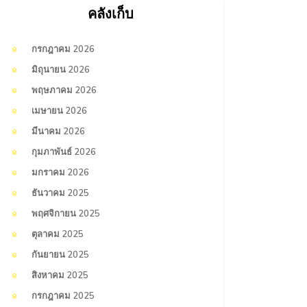
คลังเก็บ
กรกฎาคม 2026
มิถุนายน 2026
พฤษภาคม 2026
เมษายน 2026
มีนาคม 2026
กุมภาพันธ์ 2026
มกราคม 2026
ธันวาคม 2025
พฤศจิกายน 2025
ตุลาคม 2025
กันยายน 2025
สิงหาคม 2025
กรกฎาคม 2025