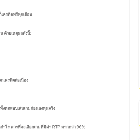
็เครดิตฟรีทุกเดือน
ด้วยเหตุผลดังนี้:
เครดิตต่อเนื่อง
วมทั้งทดสอบเล่นเกมก่อนลงทุนจริง
กำไร ควรที่จะเลือกเกมที่มีค่า RTP มากกว่า 96%