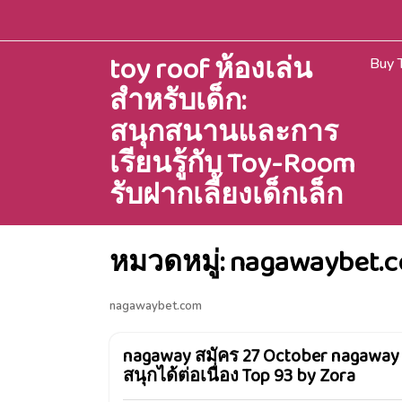
Skip
to
content
toy roof ห้องเล่น
Buy 
สำหรับเด็ก:
สนุกสนานและการ
เรียนรู้กับ Toy-Room
รับฝากเลี้ยงเด็กเล็ก
หมวดหมู่:
nagawaybet.
nagawaybet.com
nagaway สมัคร 27 October nagaway
สนุกได้ต่อเนื่อง Top 93 by Zora