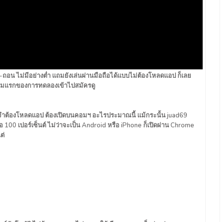
าก-ถอน ไม่มีอย่างต่ำ แถมยังเล่นผ่านมือถือได้แบบไม่ต้องโหลดแอป ก็เลย
ดเริ่มแรกของการทดลองเข้าไปสมัครดู
 จำต้องโหลดแอป ต้องเปิดบนคอมฯ อะไรประมาณนี้ แม้กระนั้น juad69
ือ 100 เปอร์เซ็นต์ ไม่ว่าจะเป็น Android หรือ iPhone ก็เปิดผ่าน Chrome
ต่