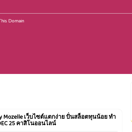
This Domain
y Mozelle เว็บไซต์แตกง่าย ปั่นสล็อตทุนน้อย ทำ
1 DEC 25 คาสิโนออนไลน์