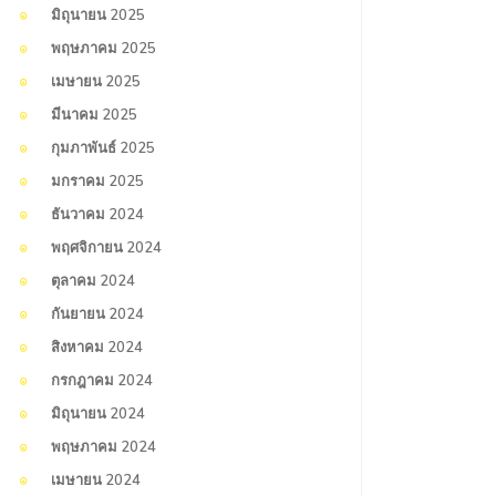
มิถุนายน 2025
พฤษภาคม 2025
เมษายน 2025
มีนาคม 2025
กุมภาพันธ์ 2025
มกราคม 2025
ธันวาคม 2024
พฤศจิกายน 2024
ตุลาคม 2024
กันยายน 2024
สิงหาคม 2024
กรกฎาคม 2024
มิถุนายน 2024
พฤษภาคม 2024
เมษายน 2024