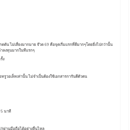
ดัน ไม่เสี่ยงมากมาย จ๊วด 69 คือจุดเริ่มแรกที่ดีมากๆโดยยิ่งไปกว่านั้น
กล้าลงทุนมากในทีแรกๆ
ั้ง
ือทรูวอเล็ทเท่านั้น ไม่จำเป็นต้องใช้เอกสารการันตีตัวตน
 5 นาที
69ผ่านมือถือได้อย่างลื่นไหล