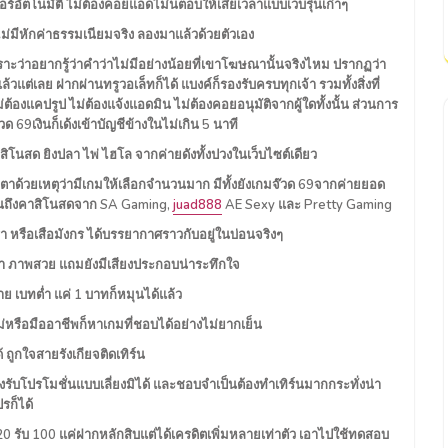
ซอร์อัตโนมัติ ไม่ต้องคอยแอดไม่นตอบให้เสียเวลาแบบเว็บรุ่นเก่าๆ
ไม่มีหักค่าธรรมเนียมจริง ลองมาแล้วด้วยตัวเอง
ะว่าอยากรู้ว่าคำว่าไม่มีอย่างน้อยที่เขาโฆษณานั้นจริงไหม ปรากฏว่า
ต่เลย ฝากผ่านทรูวอเล็ทก็ได้ แบงค์ก็รองรับครบทุกเจ้า รวมทั้งสิ่งที่
ต้องแคปรูป ไม่ต้องแจ้งแอดมิน ไม่ต้องคอยอนุมัติจากผู้ใดทั้งนั้น ส่วนการ
ด 69เงินก็เด้งเข้าบัญชีข้างในไม่เกิน 5 นาที
ิโนสด ยิงปลา ไพ่ ไฮโล จากค่ายดังทั้งปวงในเว็บไซต์เดียว
าด้วยเหตุว่ามีเกมให้เลือกจำนวนมาก มีทั้งยังเกมจ๊วด 69จากค่ายยอด
ปจนถึงคาสิโนสดจาก SA Gaming,
juad888
AE Sexy และ Pretty Gaming
า หรือเสือมังกร ได้บรรยากาศราวกับอยู่ในบ่อนจริงๆ
ลา ภาพสวย แถมยังมีเสียงประกอบน่าระทึกใจ
าย เบทต่ำ แค่ 1 บาทก็หมุนได้แล้ว
ม่หรือมืออาชีพก็หาเกมที่ชอบได้อย่างไม่ยากเย็น
 ถูกใจสายรังเกียจติดเทิร์น
งรับโปรโมชั่นแบบเลี่ยงมิได้ และชอบจำเป็นต้องทำเทิร์นมากกระทั่งน่า
รก็ได้
 รับ 100 แค่ฝากหลักสิบแต่ได้เครดิตเพิ่มหลายเท่าตัว เอาไปใช้ทดสอบ