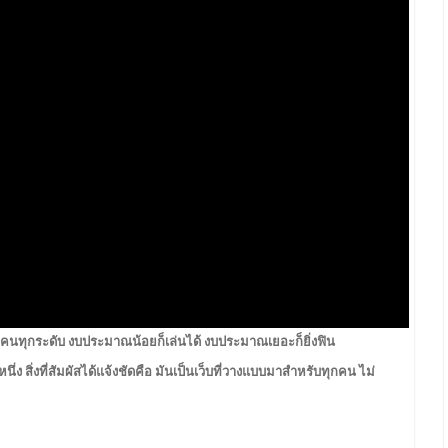
คนทุกระดับ งบประมาณน้อยก็เล่นได้ งบประมาณเยอะก็ยิ่งฟิน
่ง สิ่งที่สัมผัสได้แจ้งชัดคือ มันเป็นเว็บที่วางแบบมาสำหรับทุกคน ไม่