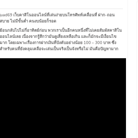
juad69 เว็บคาสิโนออนไลน์ที่เล่นง่ายบนโทรศัพท์เคลื่อนที่ ฝาก-ถอน
สบาย ไม่มีขั้นต่ำ คนงบน้อยก็รอด
ย้อนกลับไปไม่กี่อาทิตย์ก่อน พวกเราเป็นอีกคนหนึ่งที่ไม่เคยสัมผัสคาสิโน
ออนไลน์เลย เนื่องจากรู้สึกว่ามันดูเสี่ยงเหลือเกิน และก็มักจะมีเงื่อนไข
มาก โดยเฉพาะเรื่องการฝากเงินที่บังคับอย่างน้อย 100 – 300 บาท ซึ่ง
สำหรับคนที่ยังคลุมเคลือจะเล่นเป็นจริงเป็นจังหรือไม่ มันคือปัญหามาก