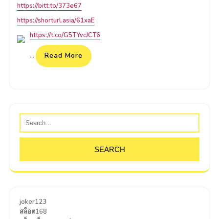
https://bitt.to/373e67
https://shorturl.asia/61xaE
https://t.co/G5TYvcJCT6
Read More
…
joker123
สล็อต168