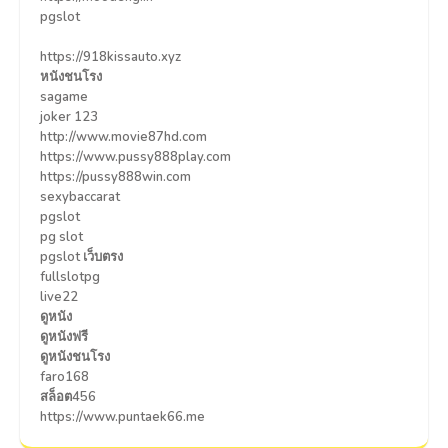
pgslot
https://918kissauto.xyz
หนังชนโรง
sagame
joker 123
http://www.movie87hd.com
https://www.pussy888play.com
https://pussy888win.com
sexybaccarat
pgslot
pg slot
pgslot เว็บตรง
fullslotpg
live22
ดูหนัง
ดูหนังฟรี
ดูหนังชนโรง
faro168
สล็อต456
https://www.puntaek66.me