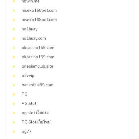
nbwin.me
niseko168bet.com
niseko168bet.com
no1huay
no1huay.com
okcasino159.com
okcasino159.com
onesiamclub.site
p2vvip
pananthai99.com
PG
PG Slot
pg slot เว็บตรง
PG Slot เว็บใหม่
pg77