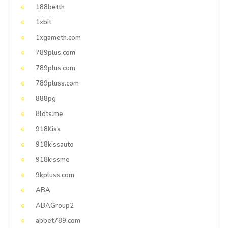
188betth
1xbit
1xgameth.com
789plus.com
789plus.com
789pluss.com
888pg
8lots.me
918Kiss
918kissauto
918kissme
9kpluss.com
ABA
ABAGroup2
abbet789.com