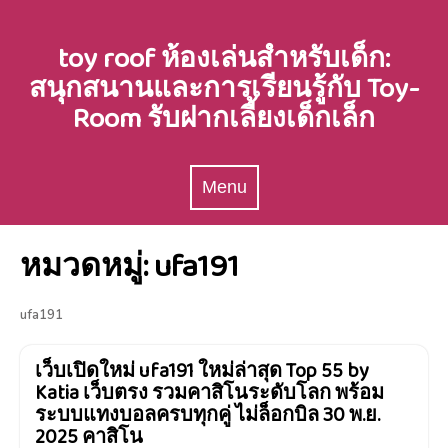
Skip
to
toy roof ห้องเล่นสำหรับเด็ก:
content
สนุกสนานและการเรียนรู้กับ Toy-
Room รับฝากเลี้ยงเด็กเล็ก
Menu
Menu
หมวดหมู่:
ufa191
ufa191
เว็บเปิดใหม่ ufa191 ใหม่ล่าสุด Top 55 by
Katia เว็บตรง รวมคาสิโนระดับโลก พร้อม
ระบบแทงบอลครบทุกคู่ ไม่ล็อกบิล 30 พ.ย.
2025 คาสิโน