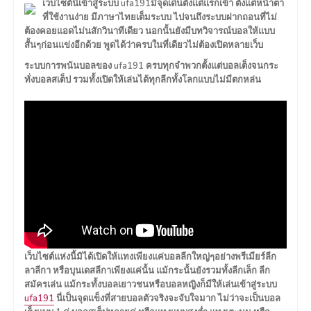
เว็บไซต์นี้เข้าสู่ระบบ ufa191มีจุดเด่นตั้งแต่แรกเข้า ตั้งแต่หน้าตา
ที่ใช้งานง่าย มีภาษาไทยเต็มระบบ ไปจนถึงระบบฝากถอนที่ไม่
ต้องคอยแอดไม่นสักวินาทีเดียว นอกนั้นยังมีบทวิจารณ์บอลให้แบบ
สั้นๆก่อนแข่งอีกด้วย พูดได้ว่าครบในที่เดียวไม่ต้องเปิดหลายเว็บ
ระบบการพนันบอลของ ufa191 ครบทุกจำพวกตั้งแต่บอลเต็งจนกระ
ทั่งบอลสเต็ป รวมทั้งเปิดให้เล่นได้ทุกลีกทั้งโลกแบบไม่มีตกหล่น
เว็บไซต์แห่งนี้มิได้เปิดให้แทงเพียงแค่บอลลีกใหญ่ๆอย่างพรีเมียร์ลีก
ลาลีกา หรือบุนเดสลีกาเพียงแค่นั้น แม้กระนั้นยังรวมทั้งลีกเล็ก ลีก
สมัครเล่น แม้กระทั้งบอลเยาวชนหรือบอลหญิงก็มีให้เล่นเข้าสู่ระบบ
ufa191
นี่เป็นจุดแข็งที่สายบอลตัวจริงจะจับใจมาก ไม่ว่าจะเป็นบอล