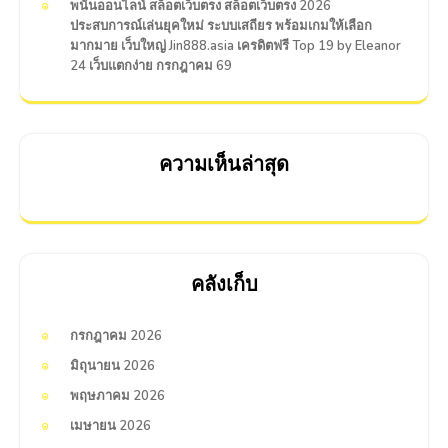
พนันออนไลน์ สล็อตเว็บตรง สล็อตเว็บตรง 2026
ประสบการณ์เล่นยุคใหม่ ระบบเสถียร พร้อมเกมให้เลือก
มากมาย เว็บใหญ่ Jin888.asia เครดิตฟรี Top 19 by Eleanor
24 เว็บแตกง่าย กรกฎาคม 69
ความเห็นล่าสุด
คลังเก็บ
กรกฎาคม 2026
มิถุนายน 2026
พฤษภาคม 2026
เมษายน 2026