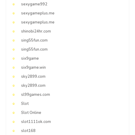
sexygame992
sexygameplus.me
sexygameplus.me
shinobi24hr.com
sing55fun.com
sing55fun.com
six9game
six9game.win
sky2899.com
sky2899.com
sl99games.com
Slot
Slot Online
slot1111ok.com
slot168