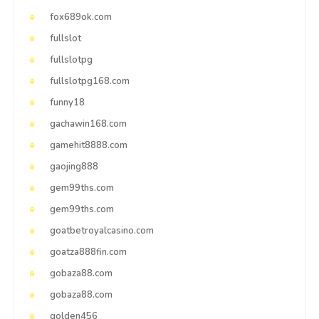
fox689ok.com
fullslot
fullslotpg
fullslotpg168.com
funny18
gachawin168.com
gamehit8888.com
gaojing888
gem99ths.com
gem99ths.com
goatbetroyalcasino.com
goatza888fin.com
gobaza88.com
gobaza88.com
golden456