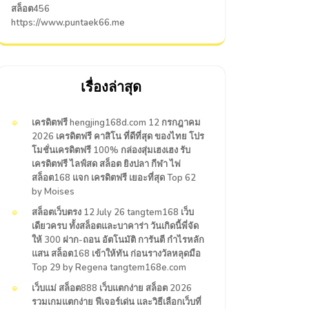
สล็อต456
https://www.puntaek66.me
เรื่องล่าสุด
เครดิตฟรี hengjing168d.com 12 กรกฎาคม
2026 เครดิตฟรี คาสิโน ที่ดีที่สุด ของไทย โปร
โมชั่นเครดิตฟรี 100% กล่องสุ่มเฮงเฮง รับ
เครดิตฟรี ไลฟ์สด สล็อต ยิงปลา กีฬา ไพ่
สล็อต168 แจก เครดิตฟรี เยอะที่สุด Top 62
by Moises
สล็อตเว็บตรง 12 July 26 tangtem168 เว็บ
เดียวครบ ทั้งสล็อตและบาคาร่า วันเกิดนี้พี่จัด
ให้ 300 ฝาก-ถอน อัตโนมัติ การันตี กำไรหลัก
แสน สล็อต168 เข้าให้ทัน ก่อนรางวัลหลุดมือ
Top 29 by Regena tangtem168e.com
เว็บแม่ สล็อต888 เว็บแตกง่าย สล็อต 2026
รวมเกมแตกง่าย ฟีเจอร์เด่น และวิธีเลือกเว็บที่