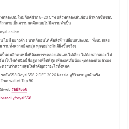
าจะทดลองเกมใหม่ก็แค่ฝาก 5–20 บาท แล้วทดลองเล่นก่อน ถ้าหากชื่นชอบ
ูงๆแล้วกลายเป็นความกดดันแบบไม่มีความจำเป็น
oyal online
่มี อย่างต่ำ 1 บาทก็ถอนได้ คือสิ่งที่ “เปลี่ยนแปลงเกม” ทั้งหมดเลย
 รวมทั้งความยืดหยุ่น ทุกๆอย่างมันดียิ่งขึ้นจริงๆ
ณเป็นคนอีกคนหนึ่งที่ต้องการทดลองเล่นแบบไม่เสี่ยง ไม่ต้องฝากเยอะ ไม่
์น เว็บไซต์ชนิดนี้คือลู่ทางที่ใช่ที่สุด เพียงแค่เริ่มน้อยๆทดลองด้วยตัวเอง
ะทราบว่าความสุขใจสำคัญกว่าอะไรทั้งหมด
 รอยัล558 Royal558 2 DEC 2026 Kassie ดูรีวิวจากลูกค้าจริง
True wallet Top 90
ุณweb
รอยัล558
rebrand.ly/royal558