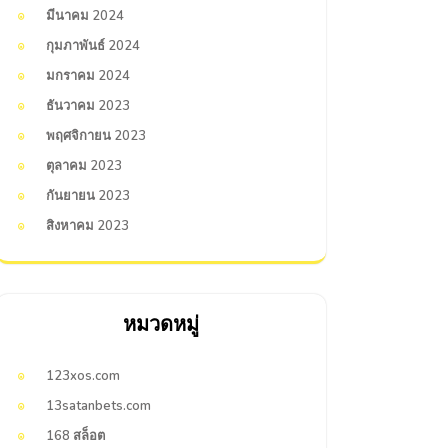
มีนาคม 2024
กุมภาพันธ์ 2024
มกราคม 2024
ธันวาคม 2023
พฤศจิกายน 2023
ตุลาคม 2023
กันยายน 2023
สิงหาคม 2023
หมวดหมู่
123xos.com
13satanbets.com
168 สล็อต