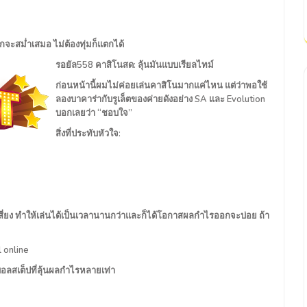
ออกจะสม่ำเสมอ ไม่ต้องทุ่มก็แตกได้
รอยัล558 คาสิโนสด: ลุ้นมันแบบเรียลไทม์
ก่อนหน้านี้ผมไม่ค่อยเล่นคาสิโนมากแค่ไหน แต่ว่าพอใช้
ลองบาคาร่ากับรูเล็ตของค่ายดังอย่าง SA และ Evolution
บอกเลยว่า “ชอบใจ”
สิ่งที่ประทับหัวใจ:
สี่ยง ทำให้เล่นได้เป็นเวลานานกว่าและก็ได้โอกาสผลกำไรออกจะบ่อย ถ้า
 online
ลสเต็ปที่ลุ้นผลกำไรหลายเท่า