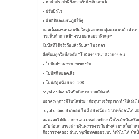
• ค่าน้ำประปาดียิ่งกว่าเว็บไซต์เอเย่นต์
• ปรับบิลไว
• มีสถิติและแผนภูมิให้ดู
บอลเต็งผมชอบเล่นทีมใหญ่เวลาพบกลุ่มคะแนนต่ำ ส่วนบอลสเต
กระนั้นถ้าหากเข้าครบ บอกเลยว่าฟินสุดๆ
โบนัสที่ได้จริงวันแล้ววันเล่า ไม่จกตา
สิ่งที่ผมถูกใจที่สุดคือ “โบนัสรายวัน” ตัวอย่างเช่น
• โบนัสฝากคราวแรกของวัน
• โบนัสคืนยอดเสีย
• โบนัสทุนน้อย 50–100
royal online ฟรีสปินกิจบาปรายสัปดาห์
บอกตรงๆการมีโบนัสช่วย “ต่อทุน” เจริญมาก ทำให้เล่นได้
royal online ฝากถอน ไม่มี อย่างน้อย 1 บาทก็ถอนได้ เปล
ผมคงจะไม่คิดว่าการเล่น royal online เว็บไซต์พนันหรือเ
สมัยก่อนเวลาจะฝากเงินคราวควรมีอย่างต่ำ บางเว็บกำ
ต้องการทดลองเล่นเบาๆเพื่อทดสอบระบบ ก็ทำไม่ได้ จำเป็น