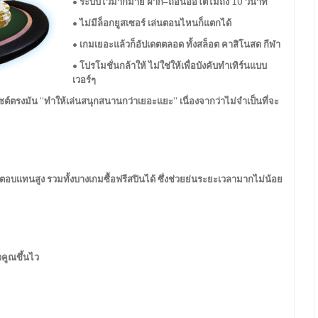
• ระบบไวมากมาย ฝาก–ถอนออโต้ไม่ถึง 10 วินาที
• ไม่มีล็อกยูสเซอร์ เล่นตอนไหนก็แตกได้
• เกมเยอะแล้วก็อัปเดตตลอด ทั้งสล็อต คาสิโนสด กีฬา
• โปรโมชั่นกล้าให้ ไม่ใช่ให้เพื่อบังคับทำเทิร์นแบบ
เวอร์ๆ
ต์ตรงมัน “ทำให้เล่นสนุกสนานกว่าเยอะแยะ” เนื่องจากว่าไม่จำเป็นที่จะ
ลตอบแทนสูง รวมทั้งบางเกมซื้อฟรีสปินได้ ซึ่งช่วยย่นระยะเวลามากไม่น้อย
ัวคูณขึ้นไว