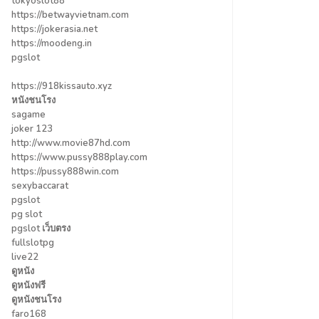
tokyoslot88
https://betwayvietnam.com
https://jokerasia.net
https://moodeng.in
pgslot
https://918kissauto.xyz
หนังชนโรง
sagame
joker 123
http://www.movie87hd.com
https://www.pussy888play.com
https://pussy888win.com
sexybaccarat
pgslot
pg slot
pgslot เว็บตรง
fullslotpg
live22
ดูหนัง
ดูหนังฟรี
ดูหนังชนโรง
faro168