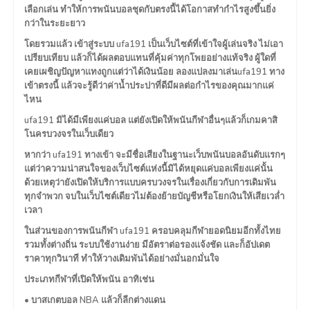
เลือกเล่น ทำให้การพนันบอลชุดกับตรงนี้ได้โอกาสทำกำไรสูงขึ้นยิ่ง
กว่าในระยะยาว
โดยรวมแล้ว เข้าสู่ระบบ ufa191 เป็นเว็บไซต์ที่เข้าใจผู้เล่นจริง ไม่เอา
เปรียบเทียบ แล้วก็ได้ผลตอบแทนที่คุ้มค่าทุกโพยอย่างแท้จริง ผู้ใดที่
เคยเผชิญปัญหาแทงถูกแต่ว่าได้เงินน้อย ลองแปลงมาเล่นufa191 ทาง
เข้าตรงนี้ แล้วจะรู้ดีว่าค่าน้ำประปาที่ดีมีผลต่อกำไรของคุณมากแค่
ไหน
ufa191 มิได้มีเพียงแค่บอล แต่ยังเปิดให้พนันกีฬาอื่นๆแล้วก็เกมคาสิ
โนครบวงจรในเว็บเดียว
หากว่า ufa191 ทางเข้า จะมีชื่อเสียงในฐานะเว็บพนันบอลอันดับแรกๆ
แต่ว่าความน่าสนใจของเว็บไซต์แห่งนี้มิได้หยุดแค่บอลเพียงแค่นั้น
ด้วยเหตุว่ายังเปิดให้บริการแบบครบวงจรในเรื่องเกี่ยวกับการเดิมพัน
ทุกจำพวก จบในเว็บไซต์เดียวไม่ต้องย้ายบัญชีหรือโยกเงินให้เสียเวล่ำ
เวลา
ในส่วนของการพนันกีฬา ufa191 ครอบคลุมกีฬายอดนิยมอีกทั้งไทย
รวมทั้งต่างถิ่น ระบบใช้งานง่าย มีอัตราต่อรองแจ้งชัด และก็อัปเดต
ราคาทุกวินาที ทำให้วางเดิมพันได้อย่างมั่นอกมั่นใจ
ประเภทกีฬาที่เปิดให้พนัน อาทิเช่น
• บาสเกตบอล NBA แล้วก็ลีกต่างแดน