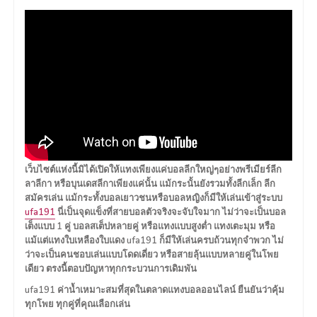
เว็บไซต์แห่งนี้มิได้เปิดให้แทงเพียงแค่บอลลีกใหญ่ๆอย่างพรีเมียร์ลีก
ลาลีกา หรือบุนเดสลีกาเพียงแค่นั้น แม้กระนั้นยังรวมทั้งลีกเล็ก ลีก
สมัครเล่น แม้กระทั้งบอลเยาวชนหรือบอลหญิงก็มีให้เล่นเข้าสู่ระบบ
ufa191
นี่เป็นจุดแข็งที่สายบอลตัวจริงจะจับใจมาก ไม่ว่าจะเป็นบอล
เต็งแบบ 1 คู่ บอลสเต็ปหลายคู่ หรือแทงแบบสูงต่ำ แทงเตะมุม หรือ
แม้แต่แทงใบเหลืองใบแดง ufa191 ก็มีให้เล่นครบถ้วนทุกจำพวก ไม่
ว่าจะเป็นคนชอบเล่นแบบโดดเดี่ยว หรือสายลุ้นแบบหลายคู่ในโพย
เดียว ตรงนี้ตอบปัญหาทุกกระบวนการเดิมพัน
ufa191 ค่าน้ำเหมาะสมที่สุดในตลาดแทงบอลออนไลน์ ยืนยันว่าคุ้ม
ทุกโพย ทุกคู่ที่คุณเลือกเล่น