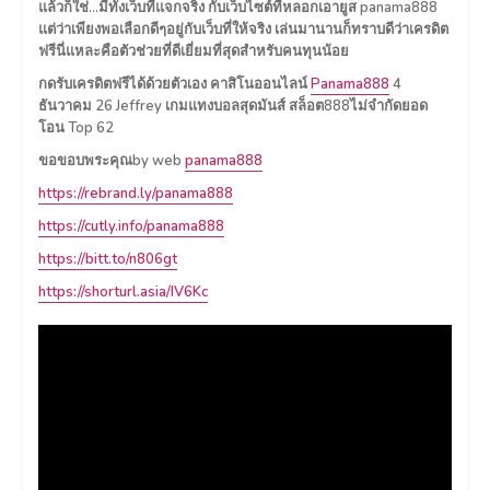
แล้วก็ใช่…มีทั้งเว็บที่แจกจริง กับเว็บไซต์ที่หลอกเอายูส panama888
แต่ว่าเพียงพอเลือกดีๆอยู่กับเว็บที่ให้จริง เล่นมานานก็ทราบดีว่าเครดิต
ฟรีนี่แหละคือตัวช่วยที่ดีเยี่ยมที่สุดสำหรับคนทุนน้อย
กดรับเครดิตฟรีได้ด้วยตัวเอง คาสิโนออนไลน์
Panama888
4
ธันวาคม 26 Jeffrey เกมแทงบอลสุดมันส์ สล็อต888ไม่จำกัดยอด
โอน Top 62
ขอขอบพระคุณby web
panama888
https://rebrand.ly/panama888
https://cutly.info/panama888
https://bitt.to/n806gt
https://shorturl.asia/IV6Kc