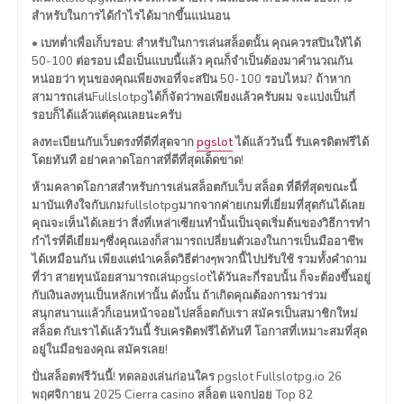
สำหรับในการได้กำไรได้มากขึ้นแน่นอน
• เบทต่ำเพื่อเก็บรอบ: สำหรับในการเล่นสล็อตนั้น คุณควรสปินให้ได้
50-100 ต่อรอบ เมื่อเป็นแบบนี้แล้ว คุณก็จำเป็นต้องมาคำนวณกัน
หน่อยว่า ทุนของคุณเพียงพอที่จะสปิน 50-100 รอบไหม? ถ้าหาก
สามารถเล่นFullslotpgได้ก็จัดว่าพอเพียงแล้วครับผม จะแบ่งเป็นกี่
รอบก็ได้แล้วแต่คุณเลยนะครับ
ลงทะเบียนกับเว็บตรงที่ดีที่สุดจาก
pgslot
ได้แล้ววันนี้ รับเครดิตฟรีได้
โดยทันที อย่าคลาดโอกาสที่ดีที่สุดเด็ดขาด!
ห้ามคลาดโอกาสสำหรับการเล่นสล็อตกับเว็บ สล็อต ที่ดีที่สุดขณะนี้
มาบันเทิงใจกับเกมfullslotpgมากจากค่ายเกมที่เยี่ยมที่สุดกันได้เลย
คุณจะเห็นได้เลยว่า สิ่งที่เหล่าเซียนทำนั้นเป็นจุดเริ่มต้นของวิธีการทำ
กำไรที่ดีเยี่ยมๆซึ่งคุณเองก็สามารถเปลี่ยนตัวเองในการเป็นมืออาชีพ
ได้เหมือนกัน เพียงแต่นำเคล็ดวิธีต่างๆพวกนี้ไปปรับใช้ รวมทั้งคำถาม
ที่ว่า สายทุนน้อยสามารถเล่นpgslotได้วันละกี่รอบนั้น ก็จะต้องขึ้นอยู่
กับเงินลงทุนเป็นหลักเท่านั้น ดังนั้น ถ้าเกิดคุณต้องการมาร่วม
สนุกสนานแล้วก็เอนหน้าจอยไปสล็อตกับเรา สมัครเป็นสมาชิกใหม่
สล็อต กับเราได้แล้ววันนี้ รับเครดิตฟรีได้ทันที โอกาสที่เหมาะสมที่สุด
อยู่ในมือของคุณ สมัครเลย!
ปั่นสล็อตฟรีวันนี้! ทดลองเล่นก่อนใคร pgslot Fullslotpg.io 26
พฤศจิกายน 2025 Cierra casino สล็อต แจกบ่อย Top 82