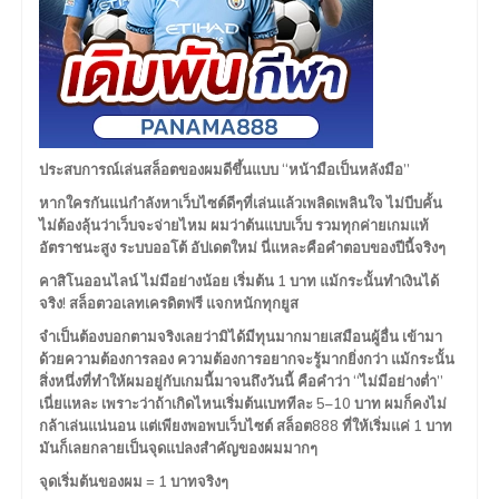
ประสบการณ์เล่นสล็อตของผมดีขึ้นแบบ “หน้ามือเป็นหลังมือ”
หากใครกันแน่กำลังหาเว็บไซต์ดีๆที่เล่นแล้วเพลิดเพลินใจ ไม่บีบคั้น
ไม่ต้องลุ้นว่าเว็บจะจ่ายไหม ผมว่าต้นแบบเว็บ รวมทุกค่ายเกมแท้
อัตราชนะสูง ระบบออโต้ อัปเดตใหม่ นี่แหละคือคำตอบของปีนี้จริงๆ
คาสิโนออนไลน์ ไม่มีอย่างน้อย เริ่มต้น 1 บาท แม้กระนั้นทำเงินได้
จริง! สล็อตวอเลทเครดิตฟรี แจกหนักทุกยูส
จำเป็นต้องบอกตามจริงเลยว่ามิได้มีทุนมากมายเสมือนผู้อื่น เข้ามา
ด้วยความต้องการลอง ความต้องการอยากจะรู้มากยิ่งกว่า แม้กระนั้น
สิ่งหนึ่งที่ทำให้ผมอยู่กับเกมนี้มาจนถึงวันนี้ คือคำว่า “ไม่มีอย่างต่ำ”
เนี่ยแหละ เพราะว่าถ้าเกิดไหนเริ่มต้นเบททีละ 5–10 บาท ผมก็คงไม่
กล้าเล่นแน่นอน แต่เพียงพอพบเว็บไซต์ สล็อต888 ที่ให้เริ่มแค่ 1 บาท
มันก็เลยกลายเป็นจุดแปลงสำคัญของผมมากๆ
จุดเริ่มต้นของผม = 1 บาทจริงๆ