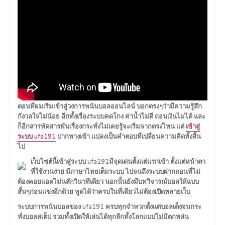
ตอนที่ผมเริ่มเข้าสู่วงการพนันบอลออนไลน์ บอกตรงๆว่ามีความรู้สึก
กังวลใจไม่น้อย อีกทั้งเรื่องระบบคดโกง ค่าน้ำไม่ดี ถอนเงินไม่ได้ และ
ก็อีกสารพัดสารพันเรื่องกระทั่งไม่เคยรู้จะเริ่มจากตรงไหน แต่
เข้าสู่
ระบบ ufa191
ปากทางเข้า แปลงเป็นคำตอบที่เปลี่ยนความคิดทั้งสิ้น
ไป
เว็บไซต์นี้เข้าสู่ระบบ ufa191มีจุดเด่นตั้งแต่แรกเข้า ตั้งแต่หน้าตา
ที่ใช้งานง่าย มีภาษาไทยเต็มระบบ ไปจนถึงระบบฝากถอนที่ไม่
ต้องคอยแอดไม่นสักวินาทีเดียว นอกนั้นยังมีบทวิจารณ์บอลให้แบบ
สั้นๆก่อนแข่งอีกด้วย พูดได้ว่าครบในที่เดียวไม่ต้องเปิดหลายเว็บ
ระบบการพนันบอลของ ufa191 ครบทุกจำพวกตั้งแต่บอลเต็งจนกระ
ทั่งบอลสเต็ป รวมทั้งเปิดให้เล่นได้ทุกลีกทั้งโลกแบบไม่มีตกหล่น