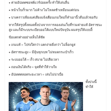
• ค่ายอัปเดตซอฟต์แวร์บ่อยครั้ง ทำให้เล่นลื่น
• หน้าเว็บเร็วมาก ไม่ค้าง ไม่โหลดช้าเหมือนแต่ก่อน
• บางคราวเพียงแค่เสียงแจ้งเตือนเกมใหม่ก็ทำเอานิ้วสั่นแล้วขอรับ
หากให้สรุปทั้งหมดทั้งปวงจากการลองเล่นเว็บที่รวมค่ายแท้ อัตราชนะ
สูง และก็มีระบบระเบียบออโต้แบบใหม่ปัจจุบัน ผมสรุปให้แบบงี้:
ข้อแตกต่างอย่างเห็นได้ชัด
• เกมแท้ = โปร่งใสกว่า แตกง่ายยิ่งกว่า ไม่ล็อกยูส
• อัตราชนะสูง = มีลุ้นทุกเบท ไม่หมดกระเป๋าเร็ว
• ระบบออโต้ = เร็ว สบาย ไม่เสียเวลา
• ถอนเงินได้จริง = จุดที่ทำให้วางใจ
• อัปเดตตลอดระยะเวลา = เล่นไม่น่าเบื่อ
ทั้งปวงนี้
ทำให้