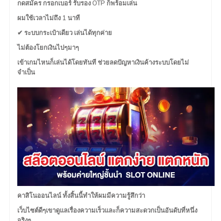
กดสมัคร กรอกเบอร์ รับรอง OTP ก็พร้อมเล่น
ผมใช้เวลาไม่ถึง 1 นาที
✔ ระบบกระเป๋าเดียว เล่นได้ทุกค่าย
ไม่ต้องโยกเงินไปๆมาๆ
เข้าเกมไหนก็เล่นได้โดยทันที ช่วยลดปัญหาเงินค้างระบบโดยไม่
จำเป็น
คาสิโนออนไลน์ ทั้งสิ้นนี้ทำให้ผมมีความรู้สึกว่า
เว็บไซต์ดีๆเขาดูแลเรื่องความเร็วและก็ความสะดวกเป็นอันดับที่หนึ่ง
จริงๆ