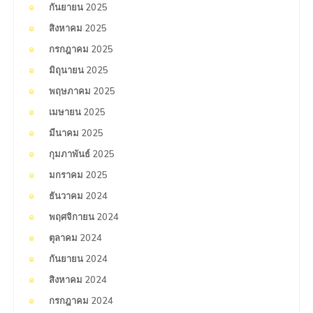
กันยายน 2025
สิงหาคม 2025
กรกฎาคม 2025
มิถุนายน 2025
พฤษภาคม 2025
เมษายน 2025
มีนาคม 2025
กุมภาพันธ์ 2025
มกราคม 2025
ธันวาคม 2024
พฤศจิกายน 2024
ตุลาคม 2024
กันยายน 2024
สิงหาคม 2024
กรกฎาคม 2024