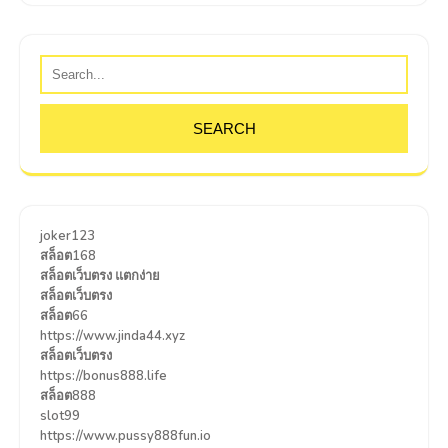
joker123
สล็อต168
สล็อตเว็บตรง แตกง่าย
สล็อตเว็บตรง
สล็อต66
https://www.jinda44.xyz
สล็อตเว็บตรง
https://bonus888.life
สล็อต888
slot99
https://www.pussy888fun.io