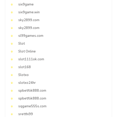
six9game
six9game.win
sky2899.com
sky2899.com
sl99games.com
Slot
Slot Online
slot1111ok.com
slot168
Slotxo
slotxo24hr
spbetflik888.com
spbetflik888.com
sqgame555s.com
sretthi99