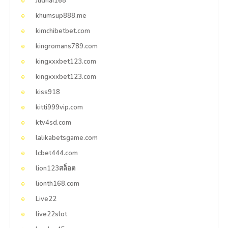
Judhai168
khumsup888.me
kimchibetbet.com
kingromans789.com
kingxxxbet123.com
kingxxxbet123.com
kiss918
kitti999vip.com
ktv4sd.com
lalikabetsgame.com
lcbet444.com
lion123สล็อต
lionth168.com
Live22
live22slot