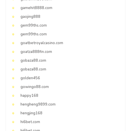
gamehit8888.com
gaojing888
gem99ths.com
gem99ths.com
goatbetroyalcasino.com
goatza888fin.com
gobaza88.com
gobaza88.com
golden456
gowingo88.com
happy168
hengheng9899.com
hengjing168
hi6bet.com
hi6bet.com