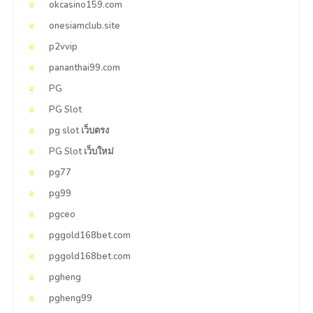
okcasino159.com
onesiamclub.site
p2vvip
pananthai99.com
PG
PG Slot
pg slot เว็บตรง
PG Slot เว็บใหม่
pg77
pg99
pgceo
pggold168bet.com
pggold168bet.com
pgheng
pgheng99