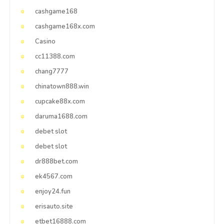
cashgame168
cashgame168x.com
Casino
cc11388.com
chang7777
chinatown888.win
cupcake88x.com
daruma1688.com
debet slot
debet slot
dr888bet.com
ek4567.com
enjoy24.fun
erisauto.site
etbet16888.com