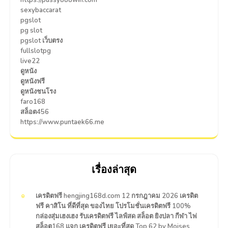
sexybaccarat
pgslot
pg slot
pgslot เว็บตรง
fullslotpg
live22
ดูหนัง
ดูหนังฟรี
ดูหนังชนโรง
faro168
สล็อต456
https://www.puntaek66.me
เรื่องล่าสุด
เครดิตฟรี hengjing168d.com 12 กรกฎาคม 2026 เครดิต
ฟรี คาสิโน ที่ดีที่สุด ของไทย โปรโมชั่นเครดิตฟรี 100%
กล่องสุ่มเฮงเฮง รับเครดิตฟรี ไลฟ์สด สล็อต ยิงปลา กีฬา ไพ่
สล็อต168 แจก เครดิตฟรี เยอะที่สุด Top 62 by Moises