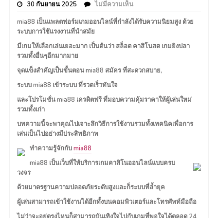
30 กันยายน 2025
ไม่มีความเห็น
mia88 เป็นแพลตฟอร์มเกมออนไลน์ที่กำลังได้รับความนิยมสูง ด้วย
ระบบการใช้แรงงานที่นำสมัย
มีเกมให้เลือกเล่นเยอะมาก เป็นต้นว่า สล็อต คาสิโนสด เกมยิงปลา
รวมทั้งอื่นๆอีกมากมาย
จุดแข็งสำคัญเป็นขั้นตอน mia88 สมัคร ที่สะดวกสบาย,
ระบบ mia88 เข้าระบบ ที่รวดเร็วทันใจ
และโปรโมชั่น mia88 เครดิตฟรี ที่มอบความคุ้มราคาให้ผู้เล่นใหม่
รวมทั้งเก่า
บทความนี้จะพาคุณไปเจาะลึกวิธีการใช้งานรวมทั้งเทคนิคเพื่อการ
เล่นเป็นไปอย่างมีประสิทธิภาพ
ทำความรู้จักกับ
mia88
mia88 เป็นเว็บที่ให้บริการเกมคาสิโนออนไลน์แบบครบ
วงจร
ด้วยมาตรฐานความปลอดภัยระดับสูงและก็ระบบที่ล้ำยุค
ผู้เล่นสามารถเข้าใช้งานได้อีกทั้งบนคอมพิวเตอร์และโทรศัพท์มือถือ
ไม่ว่าจะอยู่ตรงไหนก็สามารถบันเทิงใจไปกับเกมที่พอใจได้ตลอด 24