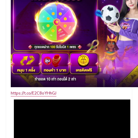
https://t.co/E2C8oYHhGJ