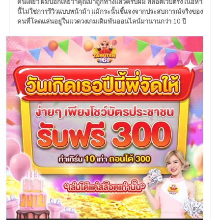
คืนเดียว ผมบอกเลยว่าคุณมาถูกทางแล้วครับผม สล็อตเว็บตรง เนื้อหา
นี้ไม่ใช่การรีวิวแบบหน้าม้า แม้กระนั้นชี้แจงจากประสบการณ์จริงของ
คนที่โลดแล่นอยู่ในแวดวงเกมเดิมพันออนไลน์มานานกว่า 10 ปี