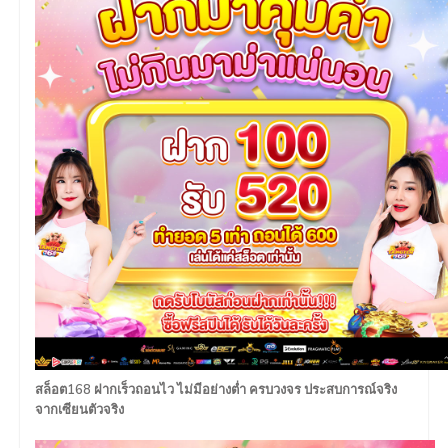
สล็อต168 ฝากเร็วถอนไว ไม่มีอย่างต่ำ ครบวงจร ประสบการณ์จริง
จากเซียนตัวจริง