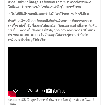
สากล ไม่มีระบบล็อกยูสเซอร์แน่นอน จากประสบการณ์ตรงของผม
โบนัสแตกง่ายดายกว่าเว็บไซต์เอเย่นต์ทั่วๆไปอย่างชัดเจน
2. ไม่ได้มีดีเพียงแค่สล็อต แต่ว่ายังมี “คาสิโนสด” ระดับพรีเมียม
สำหรับคนไหนที่เล่นสล็อตจนถึงอิ่มตัวแล้วอยากเปลี่ยนบรรยากาศ
ตรงนี้เขายังขึ้นชื่อเรื่องเกมไพ่ยอดนิยม โดยเฉพาะอย่างยิ่งการเดิมพัน
บน เว็บบาคาร่าเว็บไซต์ตรง ที่ส่งสัญญาณภาพสดตรงจากคาสิโนต่าง
ถิ่น ชัดเจนระดับ Full HD ไม่มีกระตุก ให้ความรู้ความเข้าใจสึก
เหมือนเราไปนั่งอยู่ที่โต๊ะจริงๆ
tangtem168 เปิดสูตรลับการทำเงิน: จากสล็อต สู่การต่อยอดในคาสิ
โนสด