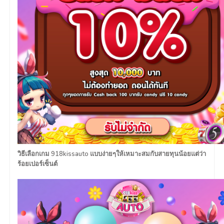
วิธีเลือกเกม 918kissauto แบบง่ายๆให้เหมาะสมกับสายทุนน้อยแต่ว่า
ร้อยเปอร์เซ็นต์