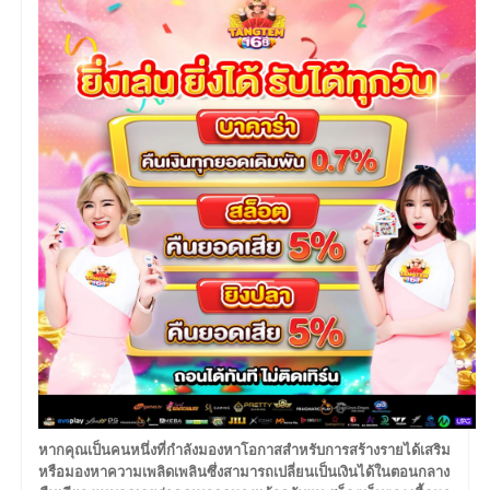
หากคุณเป็นคนหนึ่งที่กำลังมองหาโอกาสสำหรับการสร้างรายได้เสริม
หรือมองหาความเพลิดเพลินซึ่งสามารถเปลี่ยนเป็นเงินได้ในตอนกลาง