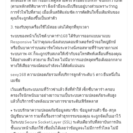
ลักษณะท่าทางการออกไพ่คู่หลายครั้ง หรือฝั่ง Banker ชนะถี่กว่าปกติ
(ตามหลักสถิติบาคาร่า ฝั่งเจ้ามือจะมีเปรียบอยู่บางส่วนเพราะว่ากฎ
การจั่วไพ่ใบที่สาม) เมื่อเห็นสถิติแจ่มชัด การตัดสินใจจิ้มเดิมพันของ
คุณก็จะถูกต้องขึ้นเป็นเท่าตัว
3. รองรับทุกเครื่องใช้ไม้สอย เล่นได้ทุกที่ทุกเวลา
ระบบของหน้าเว็บไซต์ บาคาร่า168 ได้รับการออกแบบมาแบบ
Responsive ไม่ว่าคุณจะนั่งเล่นบนคอมพิวเตอร์หน้าจอใหญ่ยักษ์
หรือปั่นบาคาร่าบนสมาร์ทโฟนระหว่างนั่งรอสหายที่ร้านขายกาแฟ
ระบบภาพ 4K ก็จะถูกปรับสเกลให้เข้ากับจอโทรศัพท์เคลื่อนที่ของคุณ
ได้อย่างลงตัว สวยงาม ลื่นไหล ไม่มีอาการแอปหลุดหรือเด้งออกกลาง
ทางให้เสียอารมณ์ตอนกำลังจะได้ตังค์แน่นอน
sexy168 ความปลอดภัยรวมทั้งบริการลูกค้าระดับ 5 ดาว ยืนหนึ่งใน
เอเชีย
เว้นแต่เรื่องระบบเกมที่ว้าวซ่าแล้ว สิ่งที่ทำให้ เซ็กซี่บาคาร่า ครอบ
ครองใจนักพนันมาอย่างยาวนานเป็นระบบความปลอดภัยระดับสูง
แล้วก็บริการข้างหลังแนวทางการขายระดับเฟิร์สคลาส
• ระบบรักษาความปลอดภัยข้อมูลสมาชิก: ข้อมูลส่วนตัว ชื่อ-สกุล
บัญชีธนาคาร รวมทั้งเรื่องราวทำธุรกรรมของคุณ จะถูกจัดเก็บเอาไว้
ในระบบ Secure Socket Layer (SSL) ระดับเดียวกับที่สถาบันการเงิน
ชั้นแนวหน้าเลือกใช้ เชื่อมั่นได้เลยว่าข้อมูลจะไม่มีการรั่วไหล ไม่มี