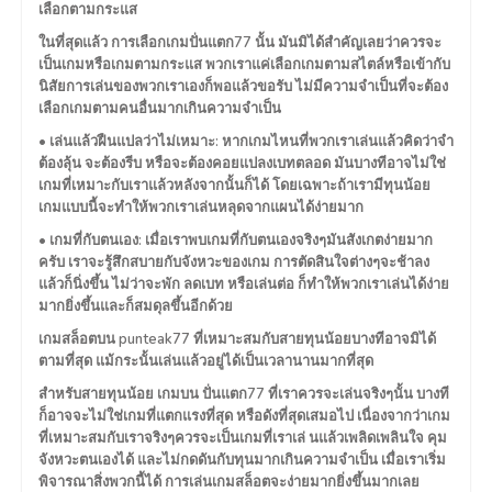
เลือกตามกระแส
ในที่สุดแล้ว การเลือกเกมปั่นแตก77 นั้น มันมิได้สำคัญเลยว่าควรจะ
เป็นเกมหรือเกมตามกระแส พวกเราแค่เลือกเกมตามสไตล์หรือเข้ากับ
นิสัยการเล่นของพวกเราเองก็พอแล้วขอรับ ไม่มีความจำเป็นที่จะต้อง
เลือกเกมตามคนอื่นมากเกินความจำเป็น
• เล่นแล้วฝืนแปลว่าไม่เหมาะ: หากเกมไหนที่พวกเราเล่นแล้วคิดว่าจำ
ต้องลุ้น จะต้องรีบ หรือจะต้องคอยแปลงเบทตลอด มันบางทีอาจไม่ใช่
เกมที่เหมาะกับเราแล้วหลังจากนั้นก็ได้ โดยเฉพาะถ้าเรามีทุนน้อย
เกมแบบนี้จะทำให้พวกเราเล่นหลุดจากแผนได้ง่ายมาก
• เกมที่กับตนเอง: เมื่อเราพบเกมที่กับตนเองจริงๆมันสังเกตง่ายมาก
ครับ เราจะรู้สึกสบายกับจังหวะของเกม การตัดสินใจต่างๆจะช้าลง
แล้วก็นิ่งขึ้น ไม่ว่าจะพัก ลดเบท หรือเล่นต่อ ก็ทำให้พวกเราเล่นได้ง่าย
มากยิ่งขึ้นและก็สมดุลขึ้นอีกด้วย
เกมสล็อตบน punteak77 ที่เหมาะสมกับสายทุนน้อยบางทีอาจมิได้
ตามที่สุด แม้กระนั้นเล่นแล้วอยู่ได้เป็นเวลานานมากที่สุด
สำหรับสายทุนน้อย เกมบน ปั่นแตก77 ที่เราควรจะเล่นจริงๆนั้น บางที
ก็อาจจะไม่ใช่เกมที่แตกแรงที่สุด หรือดังที่สุดเสมอไป เนื่องจากว่าเกม
ที่เหมาะสมกับเราจริงๆควรจะเป็นเกมที่เราเล่ นแล้วเพลิดเพลินใจ คุม
จังหวะตนเองได้ และไม่กดดันกับทุนมากเกินความจำเป็น เมื่อเราเริ่ม
พิจารณาสิ่งพวกนี้ได้ การเล่นเกมสล็อตจะง่ายมากยิ่งขึ้นมากเลย