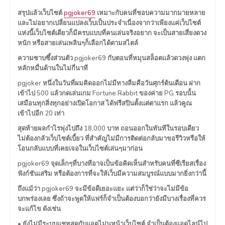
สรุปแล้วเว็บไซต์
pgjoker69
เหมาะกับคนที่ชอบความมากมายหลาย
และไม่อยากเปลี่ยนแปลงเว็บเป็นประจำเนื่องจากว่าเพียงแค่เว็บไซต์
แห่งนี้เว็บไซต์เดียวก็มีครบแบบที่คนเล่นจริงอยาก จะเป็นสายเสี่ยงดวง
หนัก หรือสายเล่นเพลินๆก็เลือกได้ตามสไตล์
ความซาบซึ้งส่วนตัว pgjoker69 กับตอนที่หมุนสล็อตแล้วดวงพุ่ง แตก
หลักหมื่นด้านในไม่กี่นาที
pgjoker หนึ่งในวันที่ผมคิดออกไม่มีทางลืมคือวันศุกร์ต้นเดือน ฝาก
เข้าไป 500 แล้วกดเล่นเกม Fortune Rabbit ของค่าย PG รอบนั้น
เสมือนทุกสิ่งทุกอย่างเปิดโอกาส ได้ฟรีสปินตั้งแต่ตาแรก แล้วคูณ
เข้าไปอีก 20 เท่า
สุดท้ายผลกำไรพุ่งไปถึง 18,000 บาท ถอนออกในทันทีในรอบเดียว
ไม่ต้องกลัวเว็บไซต์เบี้ยว ที่สำคัญไม่มีการติดต่อกลับมาขอรีวิวหรือให้
โอนกลับแบบที่เคยเจอในเว็บไซต์เล่นๆมาก่อน
pgjoker69 จุดเล็กๆที่บางทีอาจเป็นข้อคิดเห็นสำหรับคนที่ซีเรียสเรื่อง
ฟังก์ชันเสริม หรือต้องการที่จะให้เว็บมีความสมบูรณ์แบบมากยิ่งกว่านี้
ถึงแม้ว่า pgjoker69 จะมีข้อดีเยอะแยะ แต่ว่าก็ใช่ว่าจะไม่มีข้อ
บกพร่องเลย ซึ่งถ้าจะพูดให้แฟร์ก็จำเป็นต้องบอกว่ายังมีบางเรื่องที่ควร
จะแก้ไข ดังเช่น
• ยังไม่มีระบบแชทสดกับแอดไม่นหน้าเว็บไซต์ จำเป็นต้องแอดไลน์ไป