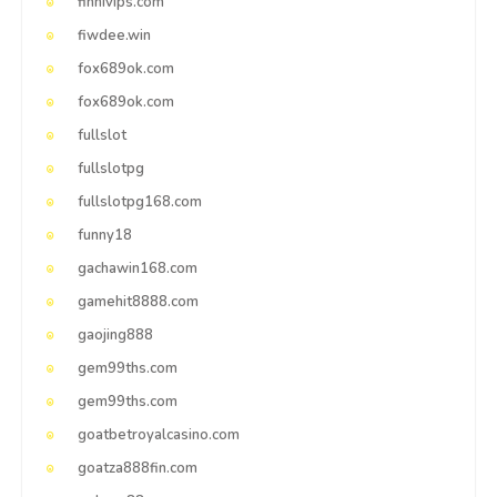
finnivips.com
fiwdee.win
fox689ok.com
fox689ok.com
fullslot
fullslotpg
fullslotpg168.com
funny18
gachawin168.com
gamehit8888.com
gaojing888
gem99ths.com
gem99ths.com
goatbetroyalcasino.com
goatza888fin.com