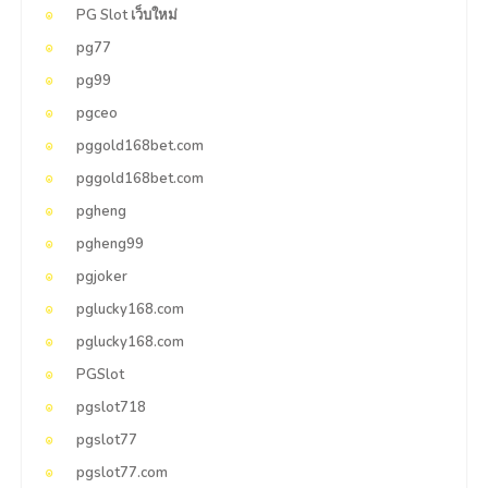
PG Slot เว็บใหม่
pg77
pg99
pgceo
pggold168bet.com
pggold168bet.com
pgheng
pgheng99
pgjoker
pglucky168.com
pglucky168.com
PGSlot
pgslot718
pgslot77
pgslot77.com