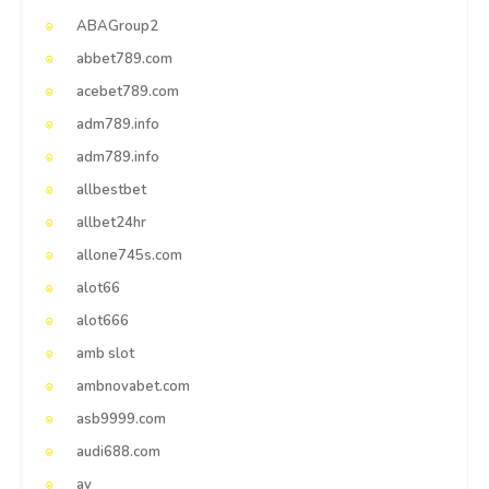
ABAGroup2
abbet789.com
acebet789.com
adm789.info
adm789.info
allbestbet
allbet24hr
allone745s.com
alot66
alot666
amb slot
ambnovabet.com
asb9999.com
audi688.com
av