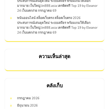
ประสบการณ์เล่นยุคใหม่ ระบบเสถียร พร้อมเกมให้เลือก
มากมาย เว็บใหญ่ Jin888.asia เครดิตฟรี Top 19 by Eleanor
24 เว็บแตกง่าย กรกฎาคม 69
พนันออนไลน์ สล็อตเว็บตรง สล็อตเว็บตรง 2026
ประสบการณ์เล่นยุคใหม่ ระบบเสถียร พร้อมเกมให้เลือก
มากมาย เว็บใหญ่ Jin888.asia เครดิตฟรี Top 19 by Eleanor
24 เว็บแตกง่าย กรกฎาคม 69
ความเห็นล่าสุด
คลังเก็บ
กรกฎาคม 2026
มิถุนายน 2026