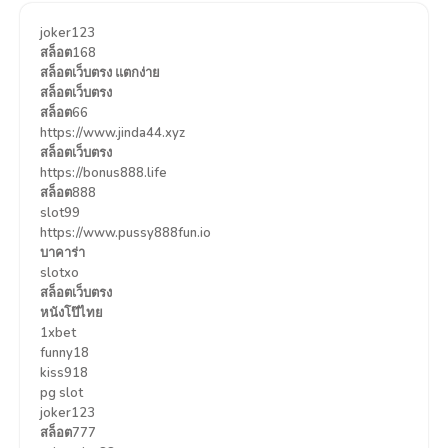
joker123
สล็อต168
สล็อตเว็บตรง แตกง่าย
สล็อตเว็บตรง
สล็อต66
https://www.jinda44.xyz
สล็อตเว็บตรง
https://bonus888.life
สล็อต888
slot99
https://www.pussy888fun.io
บาคาร่า
slotxo
สล็อตเว็บตรง
หนังโป๊ไทย
1xbet
funny18
kiss918
pg slot
joker123
สล็อต777