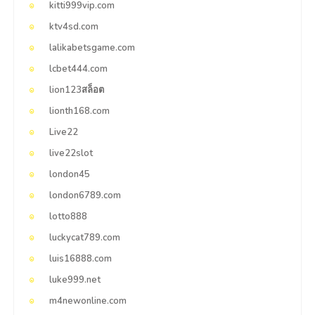
kitti999vip.com
ktv4sd.com
lalikabetsgame.com
lcbet444.com
lion123สล็อต
lionth168.com
Live22
live22slot
london45
london6789.com
lotto888
luckycat789.com
luis16888.com
luke999.net
m4newonline.com