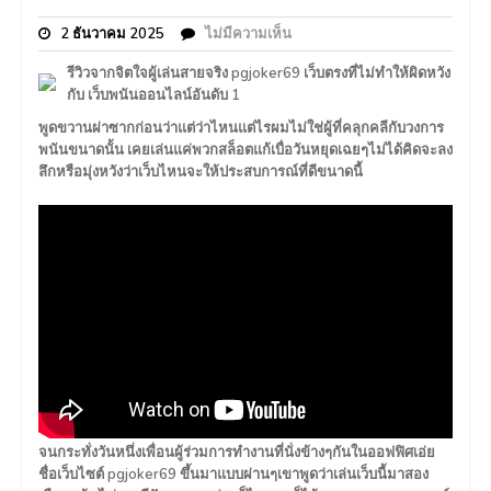
2 ธันวาคม 2025
ไม่มีความเห็น
รีวิวจากจิตใจผู้เล่นสายจริง pgjoker69 เว็บตรงที่ไม่ทำให้ผิดหวัง
กับ เว็บพนันออนไลน์อันดับ 1
พูดขวานผ่าซากก่อนว่าแต่ว่าไหนแต่ไรผมไม่ใช่ผู้ที่คลุกคลีกับวงการ
พนันขนาดนั้น เคยเล่นแค่พวกสล็อตแก้เบื่อวันหยุดเฉยๆไม่ได้คิดจะลง
ลึกหรือมุ่งหวังว่าเว็บไหนจะให้ประสบการณ์ที่ดีขนาดนี้
จนกระทั่งวันหนึ่งเพื่อนผู้ร่วมการทำงานที่นั่งข้างๆกันในออฟฟิศเอ่ย
ชื่อเว็บไซต์ pgjoker69 ขึ้นมาแบบผ่านๆเขาพูดว่าเล่นเว็บนี้มาสอง