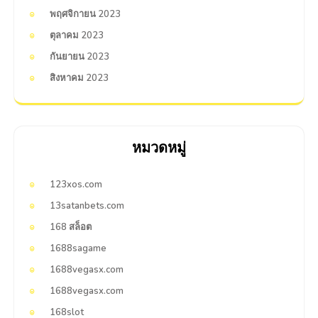
พฤศจิกายน 2023
ตุลาคม 2023
กันยายน 2023
สิงหาคม 2023
หมวดหมู่
123xos.com
13satanbets.com
168 สล็อต
1688sagame
1688vegasx.com
1688vegasx.com
168slot