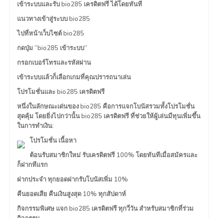
เข้าระบบและรับ bio285 เครดิตฟรี ได้โดยทันที
แนวทางเข้าสู่ระบบ bio285
ไปที่หน้าเว็บไซต์ bio285
กดปุ่ม “bio285 เข้าระบบ”
กรอกเบอร์โทรและรหัสผ่าน
เข้าระบบแล้วก็เลือกเกมที่คุณปรารถนาเล่น
โปรโมชั่นและ bio285 เครดิตฟรี
หนึ่งในลักษณะเด่นของ bio285 คือการแจกโบนัสรวมทั้งโปรโมชั่น
สุดคุ้ม โดยยิ่งไปกว่านั้น bio285 เครดิตฟรี ที่ช่วยให้ผู้เล่นมีทุนเพิ่มขึ้น
ในการทำเงิน:
โปรโมชั่น เนื้อหา
ต้อนรับสมาชิกใหม่ รับเครดิตฟรี 100% โดยทันทีเมื่อสมัครและ
ก็ฝากทีแรก
ฝากประจำ ทุกยอดฝากรับโบนัสเพิ่ม 10%
คืนยอดเสีย คืนเงินสูงสุด 10% ทุกสัปดาห์
กิจกรรมพิเศษ แจก bio285 เครดิตฟรี ทุกวี่วัน สำหรับสมาชิกที่ร่วม