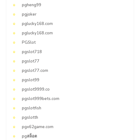
pgheng99
pgjoker
pglucky168.com
pglucky168.com
PGSlot
pgslot718
pgslot77
pgslot77.com
pgslot99
pgslot9999.co
pgslot999bets.com
pgslotfish
pgslotth
pgx62game.com
pgสล็อต