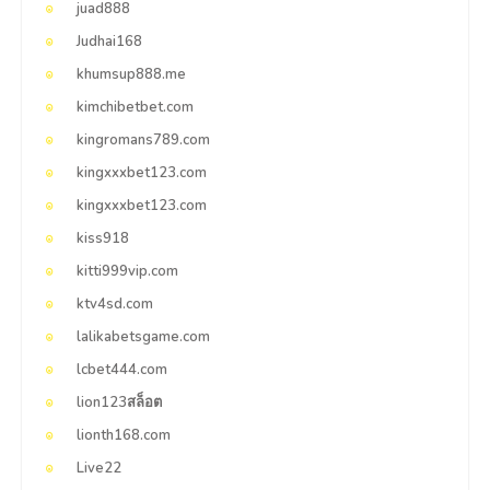
juad888
Judhai168
khumsup888.me
kimchibetbet.com
kingromans789.com
kingxxxbet123.com
kingxxxbet123.com
kiss918
kitti999vip.com
ktv4sd.com
lalikabetsgame.com
lcbet444.com
lion123สล็อต
lionth168.com
Live22