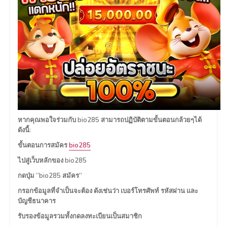
หากคุณพอใจร่วมกับ bio285 สามารถปฏิบัติตามขั้นตอนกล้วยๆได้
ดังนี้:
ขั้นตอนการสมัคร
bio285
ไปสู่เว็บหลักของ bio285
กดปุ่ม “bio285 สมัคร”
กรอกข้อมูลที่จำเป็นจะต้อง ดังเช่นว่า เบอร์โทรศัพท์ รหัสผ่าน และ
บัญชีธนาคาร
รับรองข้อมูลรวมทั้งกดลงทะเบียนเป็นสมาชิก