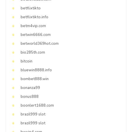
betflixtikto
betflixtikto.info
betm4vip.com
betwin6666.com
betworld369hot.com
bio285th.com
bitcoin
bluewin8888.info
bombet888.win
bonanza99
bonus888
boonlert1688.com
brazil999 slot
brazil999 slot