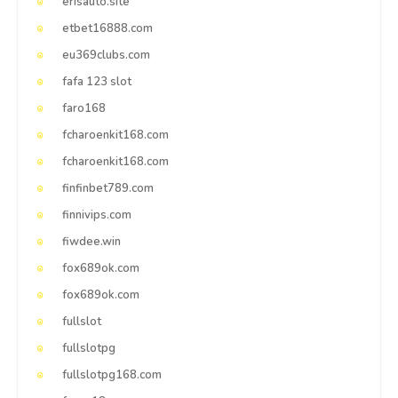
erisauto.site
etbet16888.com
eu369clubs.com
fafa 123 slot
faro168
fcharoenkit168.com
fcharoenkit168.com
finfinbet789.com
finnivips.com
fiwdee.win
fox689ok.com
fox689ok.com
fullslot
fullslotpg
fullslotpg168.com