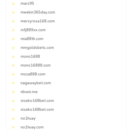
mars95
meekin365day.com
mercyrosa168.com
mfj889xx.com
mia88th.com
mmgoldsbets.com
mono1688
mono16888.com
moza888.com
nagawaybet.com
nbwin.me
niseko168bet.com
niseko168bet.com
no1huay
no1huay.com