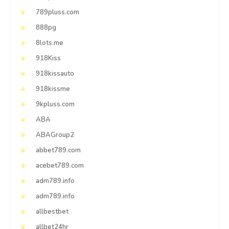
789pluss.com
888pg
8lots.me
918Kiss
918kissauto
918kissme
9kpluss.com
ABA
ABAGroup2
abbet789.com
acebet789.com
adm789.info
adm789.info
allbestbet
allbet24hr