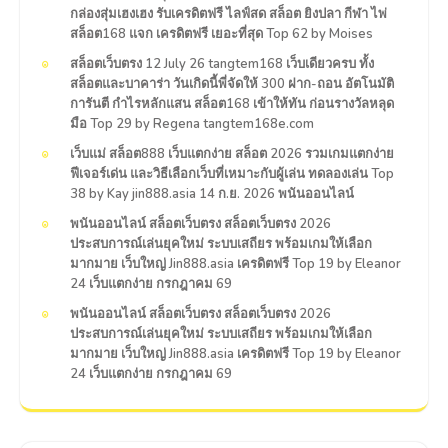
กล่องสุ่มเฮงเฮง รับเครดิตฟรี ไลฟ์สด สล็อต ยิงปลา กีฬา ไพ่
สล็อต168 แจก เครดิตฟรี เยอะที่สุด Top 62 by Moises
สล็อตเว็บตรง 12 July 26 tangtem168 เว็บเดียวครบ ทั้ง
สล็อตและบาคาร่า วันเกิดนี้พี่จัดให้ 300 ฝาก-ถอน อัตโนมัติ
การันตี กำไรหลักแสน สล็อต168 เข้าให้ทัน ก่อนรางวัลหลุด
มือ Top 29 by Regena tangtem168e.com
เว็บแม่ สล็อต888 เว็บแตกง่าย สล็อต 2026 รวมเกมแตกง่าย
ฟีเจอร์เด่น และวิธีเลือกเว็บที่เหมาะกับผู้เล่น ทดลองเล่น Top
38 by Kay jin888.asia 14 ก.ย. 2026 พนันออนไลน์
พนันออนไลน์ สล็อตเว็บตรง สล็อตเว็บตรง 2026
ประสบการณ์เล่นยุคใหม่ ระบบเสถียร พร้อมเกมให้เลือก
มากมาย เว็บใหญ่ Jin888.asia เครดิตฟรี Top 19 by Eleanor
24 เว็บแตกง่าย กรกฎาคม 69
พนันออนไลน์ สล็อตเว็บตรง สล็อตเว็บตรง 2026
ประสบการณ์เล่นยุคใหม่ ระบบเสถียร พร้อมเกมให้เลือก
มากมาย เว็บใหญ่ Jin888.asia เครดิตฟรี Top 19 by Eleanor
24 เว็บแตกง่าย กรกฎาคม 69