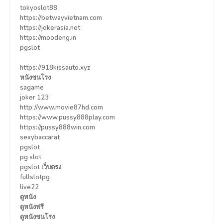
tokyoslot88
https://betwayvietnam.com
https://jokerasia.net
https://moodeng.in
pgslot
https://918kissauto.xyz
หนังชนโรง
sagame
joker 123
http://www.movie87hd.com
https://www.pussy888play.com
https://pussy888win.com
sexybaccarat
pgslot
pg slot
pgslot เว็บตรง
fullslotpg
live22
ดูหนัง
ดูหนังฟรี
ดูหนังชนโรง