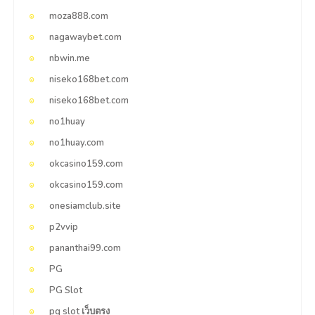
moza888.com
nagawaybet.com
nbwin.me
niseko168bet.com
niseko168bet.com
no1huay
no1huay.com
okcasino159.com
okcasino159.com
onesiamclub.site
p2vvip
pananthai99.com
PG
PG Slot
pg slot เว็บตรง