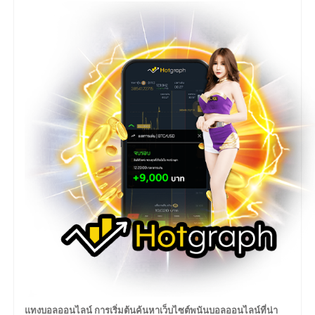
แทงบอลออนไลน์ การเริ่มต้นค้นหาเว็บไซต์พนันบอลออนไลน์ที่น่า