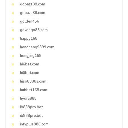
gobaza88.com
gobaza88.com
golden456
gowingo88.com
happy168
hengheng9899.com
hengjing168
hi6bet.com
hi6bet.com
hiso8888s.com
hubbet168.com
hydra888
ib888pro.bet
ib888pro.bet
infyplus888.com