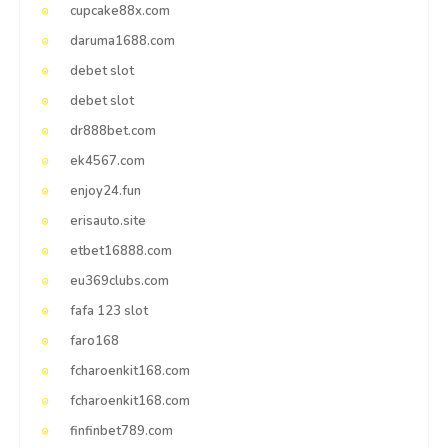
cupcake88x.com
daruma1688.com
debet slot
debet slot
dr888bet.com
ek4567.com
enjoy24.fun
erisauto.site
etbet16888.com
eu369clubs.com
fafa 123 slot
faro168
fcharoenkit168.com
fcharoenkit168.com
finfinbet789.com