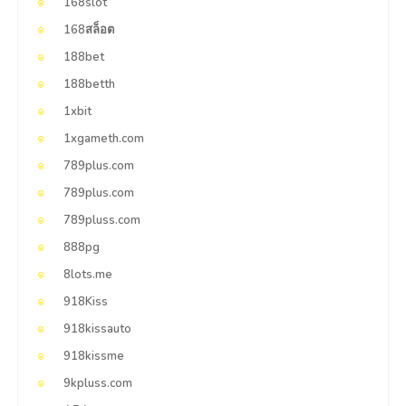
168slot
168สล็อต
188bet
188betth
1xbit
1xgameth.com
789plus.com
789plus.com
789pluss.com
888pg
8lots.me
918Kiss
918kissauto
918kissme
9kpluss.com