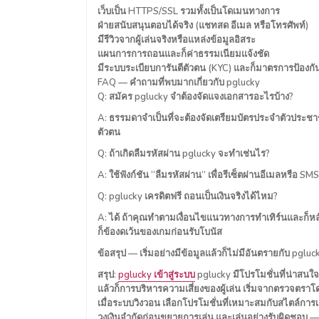
เว็บเป็น HTTPS/SSL รวมทั้งเป็นโดเมนทางการ
ฝ่ายสนับสนุนตอบได้จริง (แชทสด อีเมล หรือโทรศัพท์)
มีรีวิวจากผู้เล่นจริงหรือแหล่งข้อมูลอิสระ
แผนการการถอนและก็ค่าธรรมเนียมแจ้งชัด
มีระบบระเบียบการันตีตัวตน (KYC) และก็มาตรการป้องกัน
FAQ — คำถามที่พบมากเกี่ยวกับ pglucky
Q: สมัคร pglucky จำต้องจัดแจงเอกสารอะไรบ้าง?
A: ธรรมดาจำเป็นที่จะต้องจัดเตรียมบัตรประจำตัวประชา
ตัวตน
Q: ถ้าเกิดลืมรหัสผ่าน pglucky จะทำเช่นไร?
A: ใช้ฟังก์ชัน “ลืมรหัสผ่าน” เพื่อรีเซ็ตผ่านอีเมลหรือ 
Q: pglucky เครดิตฟรี ถอนเป็นเงินจริงได้ไหม?
A: ได้ ถ้าคุณทำตามเงื่อนไขแนวทางการทำเทิร์นและก็หล
ก็ข้องดเว้นของเกมก่อนรับโบนัส
ข้อสรุป — เริ่มอย่างมีข้อมูลแล้วก็ไม่มีอันตรายกับ pgluc
สรุป:
pglucky เข้าสู่ระบบ
pglucky มีโปรโมชั่นที่น่าสนใจ 
แล้วก็การบริหารความเสี่ยงของผู้เล่น เริ่มจากตรวจตราโ
เมื่อระบบวิงวอน เลือกโปรโมชั่นที่เหมาะสมกับสไตล์กา
วงเงินจำกัดก่อนขยายการเล่น และเล่นอย่างรับผิดชอบ