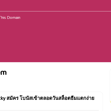
This Domain
om
lucky สมัคร โบนัสเข้าตลอดวันสล็อตธีมแตกง่าย