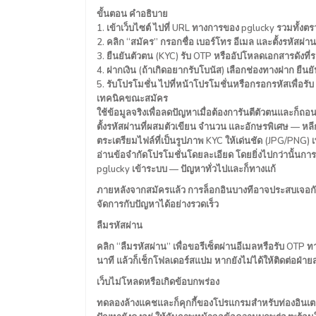
ขั้นตอน คำอธิบาย
1. เข้าเว็บไซต์ ไปที่ URL ทางการของ pglucky รวมทั้ง
2. คลิก “สมัคร” กรอกชื่อ เบอร์โทร อีเมล และตั้งรหัสผ่
3. ยืนยันตัวตน (KYC) รับ OTP หรืออัปโหลดเอกสารดังท
4. ฝากเงิน (ถ้าเกิดอยากรับโบนัส) เลือกช่องทางฝาก ยืนยั
5. รับโปรโมชั่น ไปที่หน้าโปรโมชั่นหรือกรอกรหัสเพื่อรับ
เทคนิคขณะสมัคร
ใช้ข้อมูลจริงเพื่อลดปัญหาเมื่อต้องการันตีตัวตนและก็ถอน
ตั้งรหัสผ่านที่ผสมตัวเขียน จำนวน และอักษรพิเศษ — หลีกเ
ตระเตรียมไฟล์ที่เป็นรูปภาพ KYC ให้เด่นชัด (JPG/PNG) 
อ่านข้อจำกัดโปรโมชั่นโดยละเอียด โดยยิ่งไปกว่านั้นกา
pglucky เข้าระบบ — ปัญหาทั่วไปและก็ทางแก้
ภายหลังจากสมัครแล้ว การล็อกอินบางทีอาจประสบเจอกั
จัดการกับปัญหาได้อย่างรวดเร็ว
ลืมรหัสผ่าน
คลิก “ลืมรหัสผ่าน” เพื่อขอรีเซ็ตผ่านอีเมลหรือรับ OTP
นาที แล้วก็เช็กโฟลเดอร์สแปม หากยังไม่ได้ให้ติดต่อฝ่
เว็บไม่โหลดหรือเกิดข้อบกพร่อง
ทดลองล้างแคชและก็คุกกี้ของโปรแกรมสำหรับท่องอินเตอร์