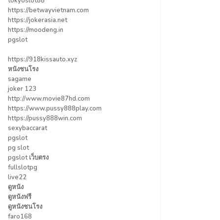
tokyoslot88
https://betwayvietnam.com
https://jokerasia.net
https://moodeng.in
pgslot
https://918kissauto.xyz
หนังชนโรง
sagame
joker 123
http://www.movie87hd.com
https://www.pussy888play.com
https://pussy888win.com
sexybaccarat
pgslot
pg slot
pgslot เว็บตรง
fullslotpg
live22
ดูหนัง
ดูหนังฟรี
ดูหนังชนโรง
faro168