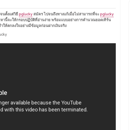
นตั้งแต่วิธี
pglucky
สมัคร ไปจนถึงทางแก้เมื่อไม่สามารถที่จะ
pglucky
ื้อหานี้จะให้กรอบปฏิบัติที่อ่านง่าย พร้อมแบบอย่างการคำนวณยอดเทิร์น
ทำให้ตกลงใจอย่างมีข้อมูลก่อนฝากเงินจริง
lucky