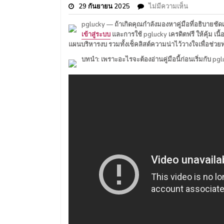
29 กันยายน 2025
ไม่มีความเห็น
pglucky — ถ้าเกิดคุณกำลังมองหาคู่มือที่อธิบายชัดเจ
เข้าสู่ระบบ
และการใช้ pglucky เครดิตฟรี ให้คุ้ม เน
แผนบริหารงบ รวมทั้งเช็คลิสต์ความน่าไว้วางใจเพื่อช่วย
บทนำ: เพราะอะไรจะต้องอ่านคู่มือนี้ก่อนเริ่มกับ pg