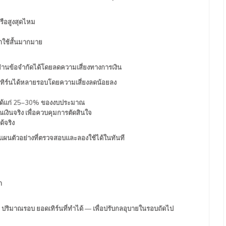
รือสูงสุดไหม
าใช้สั้นมากมาย
ุณผ่านข้อจำกัดได้โดยลดความเสี่ยงทางการเงิน
อดเทิร์นได้หลายรอบโดยความเสี่ยงลดน้อยลง
ั้ง ได้แก่ 25–30% ของงบประมาณ
ินจริง เพื่อควบคุมการตัดสินใจ
ด้จริง
ป็นแผนตัวอย่างที่ตรวจสอบและลองใช้ได้ในทันที
า
ปริมาณรอบ ยอดเทิร์นที่ทำได้ — เพื่อปรับกลอุบายในรอบถัดไป