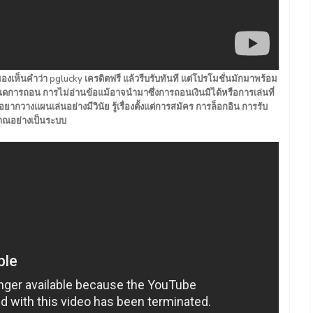
็นคำว่า pglucky เครดิตฟรี แล้วรีบรับทันที แต่โปรโมชั่นมักมาพร้อม
ำหนดการถอน การไม่อ่านข้อแม้อาจนำมาซึ่งการถอนเงินมิได้หรือการเล่นที่
่อยากวางแผนเล่นอย่างมีวินัย รู้เรื่องตั้งแต่การสมัคร การล็อกอิน การรับ
าณอย่างเป็นระบบ