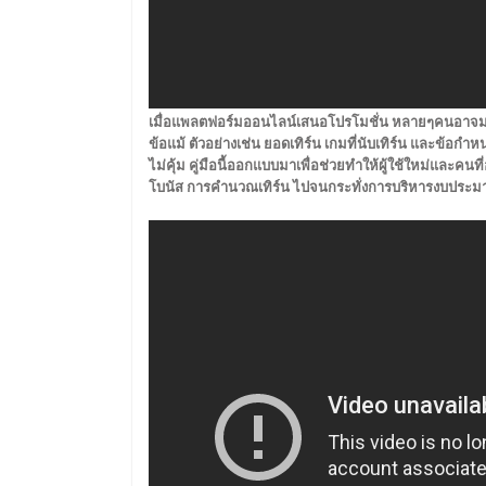
เมื่อแพลตฟอร์มออนไลน์เสนอโปรโมชั่น หลายๆคนอาจมองเห
ข้อแม้ ตัวอย่างเช่น ยอดเทิร์น เกมที่นับเทิร์น และข้อก
ไม่คุ้ม คู่มือนี้ออกแบบมาเพื่อช่วยทำให้ผู้ใช้ใหม่และคนที
โบนัส การคำนวณเทิร์น ไปจนกระทั่งการบริหารงบประม