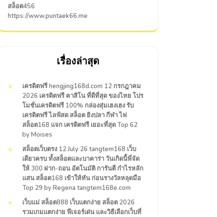
สล็อต456
https://www.puntaek66.me
เรื่องล่าสุด
เครดิตฟรี hengjing168d.com 12 กรกฎาคม
2026 เครดิตฟรี คาสิโน ที่ดีที่สุด ของไทย โปร
โมชั่นเครดิตฟรี 100% กล่องสุ่มเฮงเฮง รับ
เครดิตฟรี ไลฟ์สด สล็อต ยิงปลา กีฬา ไพ่
สล็อต168 แจก เครดิตฟรี เยอะที่สุด Top 62
by Moises
สล็อตเว็บตรง 12 July 26 tangtem168 เว็บ
เดียวครบ ทั้งสล็อตและบาคาร่า วันเกิดนี้พี่จัด
ให้ 300 ฝาก-ถอน อัตโนมัติ การันตี กำไรหลัก
แสน สล็อต168 เข้าให้ทัน ก่อนรางวัลหลุดมือ
Top 29 by Regena tangtem168e.com
เว็บแม่ สล็อต888 เว็บแตกง่าย สล็อต 2026
รวมเกมแตกง่าย ฟีเจอร์เด่น และวิธีเลือกเว็บที่