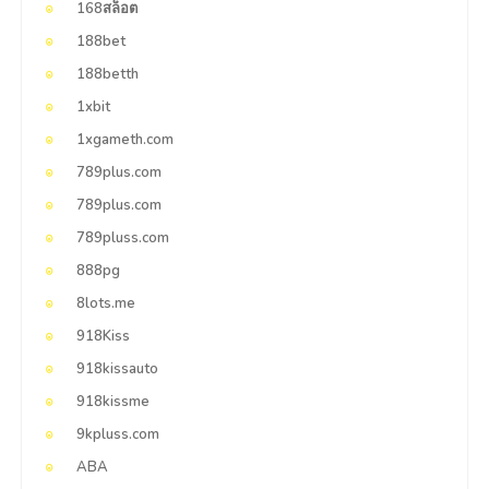
168สล็อต
188bet
188betth
1xbit
1xgameth.com
789plus.com
789plus.com
789pluss.com
888pg
8lots.me
918Kiss
918kissauto
918kissme
9kpluss.com
ABA