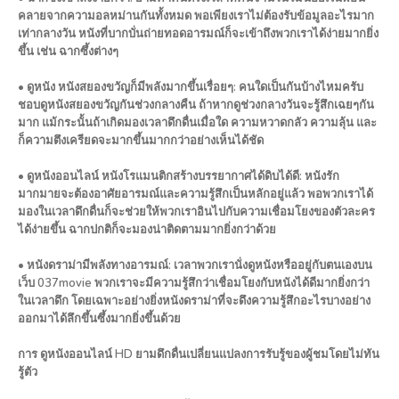
คลายจากความอลหม่านกันทั้งหมด พอเพียงเราไม่ต้องรับข้อมูลอะไรมาก
เท่ากลางวัน หนังที่บากบั่นถ่ายทอดอารมณ์ก็จะเข้าถึงพวกเราได้ง่ายมากยิ่ง
ขึ้น เช่น ฉากซึ้งต่างๆ
• ดูหนัง หนังสยองขวัญก็มีพลังมากขึ้นเรื่อยๆ: คนใดเป็นกันบ้างไหมครับ
ชอบดูหนังสยองขวัญกันช่วงกลางคืน ถ้าหากดูช่วงกลางวันจะรู้สึกเฉยๆกัน
มาก แม้กระนั้นถ้าเกิดมองเวลาดึกดื่นเมื่อใด ความหวาดกลัว ความลุ้น และ
ก็ความตึงเครียดจะมากขึ้นมากกว่าอย่างเห็นได้ชัด
• ดูหนังออนไลน์ หนังโรแมนติกสร้างบรรยากาศได้ดิบได้ดี: หนังรัก
มากมายจะต้องอาศัยอารมณ์และความรู้สึกเป็นหลักอยู่แล้ว พอพวกเราได้
มองในเวลาดึกดื่นก็จะช่วยให้พวกเราอินไปกับความเชื่อมโยงของตัวละคร
ได้ง่ายขึ้น ฉากปกติก็จะมองน่าติดตามมากยิ่งกว่าด้วย
• หนังดราม่ามีพลังทางอารมณ์: เวลาพวกเรานั่งดูหนังหรืออยู่กับตนเองบน
เว็บ 037movie พวกเราจะมีความรู้สึกว่าเชื่อมโยงกับหนังได้ดีมากยิ่งกว่า
ในเวลาดึก โดยเฉพาะอย่างยิ่งหนังดราม่าที่จะดึงความรู้สึกอะไรบางอย่าง
ออกมาได้ลึกขึ้นซึ้งมากยิ่งขึ้นด้วย
การ ดูหนังออนไลน์ HD ยามดึกดื่นเปลี่ยนแปลงการรับรู้ของผู้ชมโดยไม่ทัน
รู้ตัว