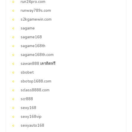
run24pro.com
runway789s.com
s2kgamewin.com
sagame
sagame168
sagame168th
sagame168th.com
sawan888 เครดิตฟรี
sbobet
sbotop1688.com
sclass8888.com
scr888
sexy168
sexy168vip
sexyauto168