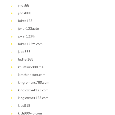
jinda55
jinda888
Joker123
joker123auto
joker123th
Joker123th.com
juad888
Judhai168
khumsup888.me
kimchibetbet.com
kingromans789.com
kingxxxbet123.com
kingxxxbet123.com
kiss918
kitti999vip.com