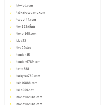
ktv4sd.com
lalikabetsgame.com
lcbet444.com
lion123สล็อต
lionth168.com
Live22
live22slot
london45
london6789.com
lotto888
luckycat789.com
luis16888.com
luke999.net
m4newonline.com
m4newonline.com