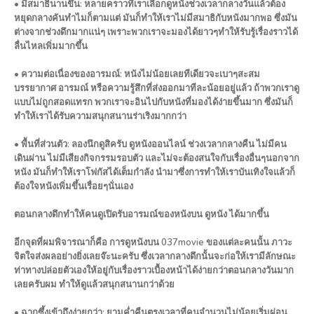
• มีสมาธินานขึ้น: หลายคราวที่เราเลือกดูหนังช่วงเวลากลางวันแล้วต้อง
หยุดกลางคันทำไมก็ตามแต่ มันก็ทำให้เราไม่มีสมาธิกับหนังมากพอ ซึ่งมัน
ต่างจากช่วงดึกมากแน่ๆ เพราะพวกเราจะมองได้ยาวๆทำให้รับรู้เรื่องราวได้
ลื่นไหลเพิ่มมากขึ้น
• ความต่อเนื่องของอารมณ์: หนังไม่น้อยเลยทีเดียวจะเบาๆสะสม
บรรยากาศ อารมณ์ หรือความรู้สึกที่ส่งออกมาทีละน้อยอยู่แล้ว ถ้าพวกเราดู
แบบไม่ถูกสอดแทรก พวกเราจะอินไปกับหนังที่มองได้ง่ายขึ้นมาก ซึ่งมันก็
ทำให้เราได้รับความสนุกสนานร่าเริงมากกว่า
• พื้นที่ส่วนตัว: ลองนึกดูสิครับ ดูหนังออนไลน์ ช่วงเวลากลางคืน ไม่มีคน
เดินผ่าน ไม่มีเสียงกิจกรรมรอบตัว และไม่จะต้องสนใจกับเรื่องอื่นๆนอกจาก
หนัง มันก็ทำให้เราโฟกัสได้เต็มกำลัง นำมาซึ่งการทำให้เราบันเทิงใจแล้วก็
ต้องใจหนังเพิ่มขึ้นเรื่อยๆนั่นเอง
ตอนกลางดึกทำให้คนดูเปิดรับอารมณ์ของหนังบน ดูหนัง ได้มากขึ้น
อีกจุดที่ผมพิจารณาก็คือ การดูหนังบน 037movie ของแต่ละคนนั้น ภาวะ
จิตใจส่งผลอย่างยิ่งเลยจ๊ะนะครับ ซึ่งเวลากลางดึกนั้นจะก่อให้เรามีลักษณะ
ท่าทางปล่อยตัวเองให้อยู่กับเรื่องราวเบื้องหน้าได้ง่ายกว่าตอนกลางวันมาก
เลยครับผม ทำให้ดูแล้วสนุกสนานกว่าด้วย
• ฉากซึ้งเข้าถึงง่ายกว่า: ยามค่ำคืนตรงเวลาที่คนจำนวนไม่น้อยเริ่มผ่อน