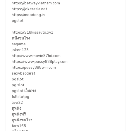
https://betwayvietnam.com
https://jokerasia.net
https://moodeng.in
pgslot
https://918kissauto.xyz
หนังชนโรง
sagame
joker 123
http://www.movie87hd.com
https://www.pussy888play.com
https://pussy888win.com
sexybaccarat
pgslot
pg slot
pgslot เว็บตรง
fullslotpg
live22
ดูหนัง
ดูหนังฟรี
ดูหนังชนโรง
faro168