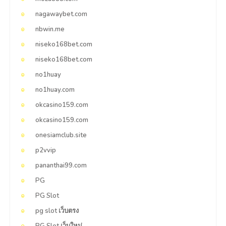
nagawaybet.com
nbwin.me
niseko168bet.com
niseko168bet.com
no1huay
no1huay.com
okcasino159.com
okcasino159.com
onesiamclub.site
p2vvip
pananthai99.com
PG
PG Slot
pg slot เว็บตรง
PG Slot เว็บใหม่