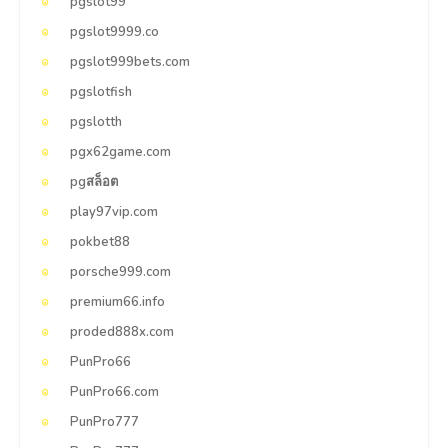
pgslot99
pgslot9999.co
pgslot999bets.com
pgslotfish
pgslotth
pgx62game.com
pgสล็อต
play97vip.com
pokbet88
porsche999.com
premium66.info
proded888x.com
PunPro66
PunPro66.com
PunPro777