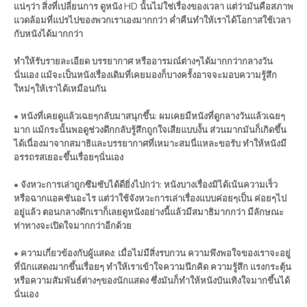
แน่ๆว่า สิ่งที่เปลี่ยนการ ดูหนัง HD นั้นไม่ใช่เรื่องของเวลา แต่ว่ามันคือสภาพ
แวดล้อมที่แปรไปของพวกเราเองมากกว่า ค่ำคืนทำให้เราได้โอกาสใช้เวลา
กับหนังได้มากกว่า
ทำให้รับรายละเอียด บรรยากาศ หรืออารมณ์ต่างๆได้มากกว่ากลางวัน
นั่นเอง แม้จะเป็นหนังเรื่องเดิมที่เคยมองก็บางครั้งอาจจะมอบความรู้สึก
ใหม่ๆให้เราได้เหมือนกัน
• หนังที่เคยดูแล้วเฉยๆกลับมาสนุกขึ้น: ผมเคยมีหนังที่ดูกลางวันแล้วเฉยๆ
มาก แม้กระนั้นพอดูช่วงดึกกลับรู้สึกถูกใจเสียแบบงั้น ส่วนมากมันก็เกิดขึ้น
ได้เนื่องมาจากสมาธิและบรรยากาศที่เหมาะสมนี่แหละขอรับ ทำให้หนังมี
อรรถรสเยอะขึ้นเรื่อยๆนั่นเอง
• จังหวะการเล่าถูกซึมซับได้ดียิ่งไปกว่า: หนังบางเรื่องมิได้เน้นความเร็ว
หรือฉากแอคชันอะไร แต่ว่าใช้จังหวะการเล่าเรื่องแบบค่อยๆเป็น ค่อยๆไป
อยู่แล้ว ตอนกลางดึกเราก็เลยดูหนังอย่างนี้แล้วมีสมาธิมากกว่า มีลักษณะ
ท่าทางจะเปิดใจมากกว่าอีกด้วย
• ความเกี่ยวข้องกับผู้แสดง: เมื่อไม่มีสิ่งรบกวน ความพึงพอใจของเราจะอยู่
ที่นักแสดงมากขึ้นเรื่อยๆ ทำให้เราเข้าใจความนึกคิด ความรู้สึก แรงกระตุ้น
หรือความสัมพันธ์ต่างๆของนักแสดง ซึ่งมันก็ทำให้หนังบันเทิงใจมากขึ้นได้
นั่นเอง