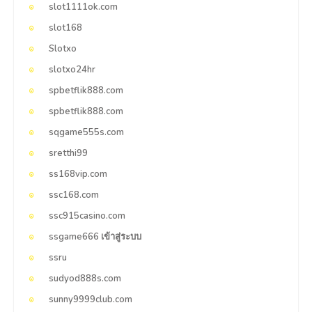
slot1111ok.com
slot168
Slotxo
slotxo24hr
spbetflik888.com
spbetflik888.com
sqgame555s.com
sretthi99
ss168vip.com
ssc168.com
ssc915casino.com
ssgame666 เข้าสู่ระบบ
ssru
sudyod888s.com
sunny9999club.com