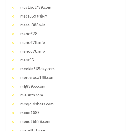
mac1bet789.com
macau69 สมัคร
macau888.win
mario678
mario678.info
mario678.info
mars95
meekin365day.com
mercyrosa168.com
mfj889xx.com
mia88th.com
mmgoldsbets.com
mono1688
mono16888.com
moza888.com