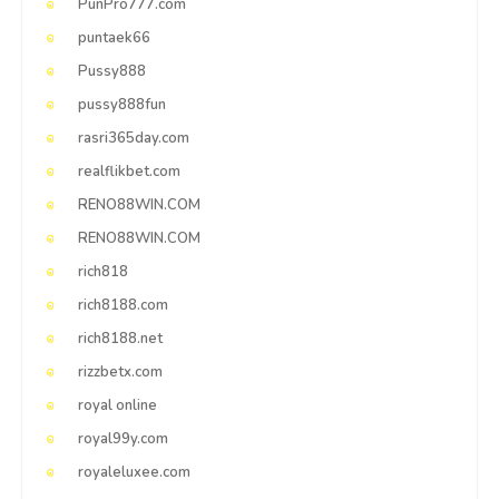
PunPro777.com
puntaek66
Pussy888
pussy888fun
rasri365day.com
realflikbet.com
RENO88WIN.COM
RENO88WIN.COM
rich818
rich8188.com
rich8188.net
rizzbetx.com
royal online
royal99y.com
royaleluxee.com