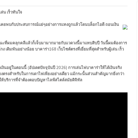
้เล่น เร็วทันใจ
อเคยพบกับประสบการณ์แย่ๆอย่างการแทงถูกแล้วโดนบล็อกไอดี ถอนเงิน
นะที่ผมคลุกคลีแล้วก็เจ็บมามากมายกับแวดวงนี้มาแทบสิบปี วันนี้ผมต้องการ
ง เดิมพันอย่างน้อย บาคาร่า168 เว็บไซต์ตรงที่เยี่ยมที่สุดสำหรับผู้เล่น เร็ว
อยู่ในตอนนี้ (อัปเดตปัจจุบันปี 2026) การเล่นไพ่บาคาร่าให้ได้เงินจริง
ที่ยงตรงสำหรับในการเดาไพ่เพียงอย่างเดียว แม้กระนั้นส่วนสำคัญมากยิ่งกว่า
ห้บริการที่จำต้องตอบปัญหาไลฟ์สไตล์สมัยดิจิทัล