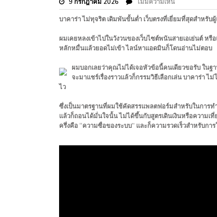
9 กรกฎาคม 2026
ไม่มีความเห็น
บาคาร่า ไม่ทุจริต เดิมพันขั้นต่ำ เว็บตรงที่เยี่ยมที่สุดสำหรับผู
ผมเคยหลงเข้าไปในวังวนของเว็บไซต์พนันสายเอเย่นต์ หรื
หลักหมื่นแล้วยอดไม่เข้า ไลน์หาแอดมินก็โดนอ่านไม่ตอบ
ผมบอกเลยว่าคุณไม่ได้เจอหัวข้อนี้คนเดียวขอรับ ในฐา
จะมาแชร์เรื่องราวแล้วก็กรรมวิธีเลือกเล่น บาคาร่า ไม่โก
ไว
ซึ่งเป็นมาตรฐานที่ผมใช้คัดสรรแพลตฟอร์มสำหรับในการทำเงิน
แล้วก็ถอนได้มั่นใจนั้น ไม่ได้ขึ้นกับสูตรเดินเงินหรือความเ
ครึ่งคือ “ความซื่อของระบบ” และก็ความรวดเร็วสำหรับการใ