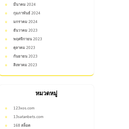
มีนาคม 2024
กุมภาพันธ์ 2024
มกราคม 2024
ธันวาคม 2023
พฤศจิกายน 2023
ตุลาคม 2023
กันยายน 2023
สิงหาคม 2023
หมวดหมู่
123xos.com
13satanbets.com
168 สล็อต