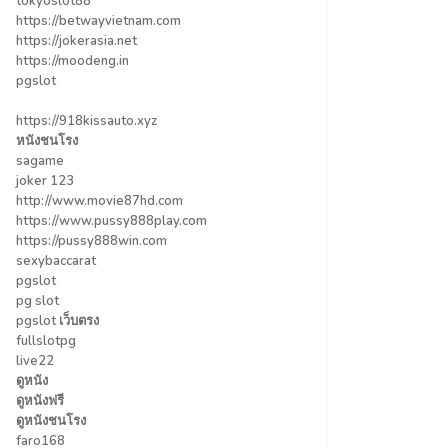
tokyoslot88
https://betwayvietnam.com
https://jokerasia.net
https://moodeng.in
pgslot
https://918kissauto.xyz
หนังชนโรง
sagame
joker 123
http://www.movie87hd.com
https://www.pussy888play.com
https://pussy888win.com
sexybaccarat
pgslot
pg slot
pgslot เว็บตรง
fullslotpg
live22
ดูหนัง
ดูหนังฟรี
ดูหนังชนโรง
faro168