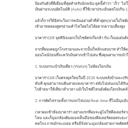
ป้องกันตัวที่ดีเยี่ยมที่สุดสำหรับนักพนัน ยุคนี้คำว่า “เร
เงินผ่านระบบอัตโนมัติ (Auto) ที่ใช้เวลาประเมินผลไม่เกิน 
แล้วก็การให้อิสระในการพนันอย่างต่ำที่ต่ำสุดๆ(บางเว็บไซต์
เข้ามาทดลองสูตรอ่านเค้าไพ่โดยไม่ได้อยากความเสี่ยงสูง
บาคาร่า168 จุดพินิจแยกเว็บไซต์ตรงใจกล้า กับ เว็บเอเย่นต์
จากที่ผมเคยถูกโกงรวมๆและจากนั้นก็หลักแสนบาท ทำให้ผม
ออนไลน์ก่อนที่จะควักเงินฝากเข้าไปเล่น ซึ่งคุณสามารถนำไ
1. ระบบกระเป๋าเงินเดียว (Wallet) ไม่ต้องโยกเงิน
บาคาร่า168 เว็บตรงยุคใหม่ในปี 2026 ระบบหลังบ้านจะปรั
ทันที คุณสามารถเดินสายแทงบาคาร่า สลับไปเล่นเกมได้รับค
ไปย้ายมาให้เสียเวล่ำเวลา แม้เว็บไซต์ไหนยังต้องโยกเงินคล
2. การตัดไพ่รวมทั้งการแจกไพ่แบบ Real-time ที่ไม่มีมุมอั
เวลาผมเข้าห้องบาคาร่า อย่างแรกที่ผมจะดูไม่ใช่ดีลเลอร์สวย
ไหม และก็มุมกล้องต้องมองเห็นมือของดีลเลอร์ตลอดระยะเว
คดโกง ภาพมักจะเบลอ หรือมีจังหวะมุมกล้องถ่ายภาพตัดสล