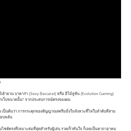
ว
ีเย้ายวน บาคาร่า (Sexy Baccarat) หรือ อีโม้ลูชัน (Evolution Gaming)
ลือกเว็บขนาดนั้น? จากประสบการณ์ตรงของผม
ว เป็นต้นว่า การกระตุกของสัญญาณสตรีมมิ่งในจังหวะที่ไพ่ใบลำดับที่สาม
ียบพลัน
ว็บไซต์ตรงที่เหมาะสมที่สุดสำหรับผู้เล่น รวดเร็วทันใจ ก็เลยเป็นคาถาอาคม