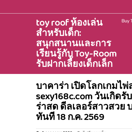
Skip
to
content
toy roof ห้องเล่น
Buy 
สำหรับเด็ก:
สนุกสนานและการ
เรียนรู้กับ Toy-Room
รับฝากเลี้ยงเด็กเล็ก
บาคาร่า เปิดโลกเกมไพ่ส
sexy168c.com วันเกิดรั
ร่าสด ดีลเลอร์สาวสวย บา
ทันที 18 ก.ค. 2569