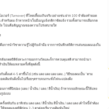
นโอเวอร์ (Turnover) ที่โหดเหี้ยมเกินจริง อย่างเช่น ฝาก 100 จำต้องทำยอด
้ถอน สำหรับผม ถ้าหากหน้าเว็บมีเมนูแจ้งกติกาชัดแจ้ง รวมทั้งสามารถเลือกกด
ครใจ โน่นคือสัญญาณของความโปร่งสบายใส
ง
มาคือการนำวิชาความรู้ไปสู้กับเจ้ามือ จากการบันทึกสถิติการเล่นของผมเองใน
น การสังเกตสถิติจังหวะการออกรางวัลและก็การควบคุมสติ สามารถนำมา
ำเงินให้ผมหลายครั้งที่สุดดังนี้:
ิดกันตั้งแต่ 4-5 ตาขึ้นไป (เช่น แดง แดง แดง แดง…) วิธีของผมเป็น “ตาม
อดเดิมพันฝั่งนั้นไปเรื่อยๆตราบจนกระทั่งไพ่จะแปลงฝั่ง
นการตีปิงปอง (แดง / น้ำเงิน / แดง / สีน้ำเงิน) ถ้าหากเจอลักษณะนี้ให้แทง
ยนรูปแบบ
้งสลับกัน อาทิเช่น แดง แดง / สีน้ำเงิน สีน้ำเงิน / แดง แดง เค้าไพ่นี้จำต้อง
 ให้หยุดมองสถิติก่อน 2-3 ตาค่อยเริ่มวางเดิมพันใหม่