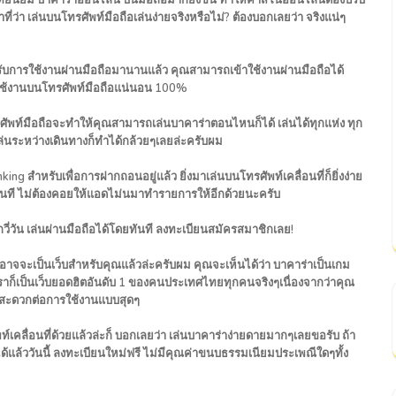
ไทยนิยม บาคาร่าออนไลน์ บนมือถือมากยิ่งขึ้น ทำให้คาสิโนออนไลน์ต้องปรับ
ี่ว่า เล่นบนโทรศัพท์มือถือเล่นง่ายจริงหรือไม่? ต้องบอกเลยว่า จริงแน่ๆ
รับการใช้งานผ่านมือถือมานานแล้ว คุณสามารถเข้าใช้งานผ่านมือถือได้
การใช้งานบนโทรศัพท์มือถือแน่นอน 100%
 โทรศัพท์มือถือจะทำให้คุณสามารถเล่นบาคาร่าตอนไหนก็ได้ เล่นได้ทุกแห่ง ทุก
อเล่นระหว่างเดินทางก็ทำได้กล้วยๆเลยล่ะครับผม
g สำหรับเพื่อการฝากถอนอยู่แล้ว ยิ่งมาเล่นบนโทรศัพท์เคลื่อนที่ก็ยิ่งง่าย
ทันที ไม่ต้องคอยให้แอดไม่นมาทำรายการให้อีกด้วยนะครับ
กวี่วัน เล่นผ่านมือถือได้โดยทันที ลงทะเบียนสมัครสมาชิกเลย!
ก็อาจจะเป็นเว็บสำหรับคุณแล้วล่ะครับผม คุณจะเห็นได้ว่า บาคาร่าเป็นเกม
ราก็เป็นเว็บยอดฮิตอันดับ 1 ของคนประเทศไทยทุกคนจริงๆเนื่องจากว่าคุณ
ละสะดวกต่อการใช้งานแบบสุดๆ
ท์เคลื่อนที่ด้วยแล้วล่ะก็ บอกเลยว่า เล่นบาคาร่าง่ายดายมากๆเลยขอรับ ถ้า
้แล้ววันนี้ ลงทะเบียนใหม่ฟรี ไม่มีคุณค่าขนบธรรมเนียมประเพณีใดๆทั้ง