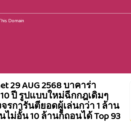
This Domain
net 29 AUG 2568 บาคาร่า
 10 ปี รูปแบบใหม่ฉีกกฎเดิมๆ
การันตียอดผู้เล่นกว่า 1 ล้าน
ม่อั้น 10 ล้านก็ถอนได้ Top 93