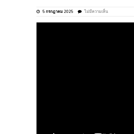
5 กรกฎาคม 2025
ไม่มีความเห็น