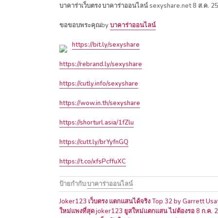
บาคาร่าเว็บตรง บาคาร่าออนไลน์ sexyshare.net 8 ส.ค. 
ขอขอบพระคุณby
บาคาร่าออนไลน์
https://bit.ly/sexyshare
https://rebrand.ly/sexyshare
https://cutly.info/sexyshare
https://wow.in.th/sexyshare
https://shorturl.asia/1fZlu
https://cutt.ly/brYyfnGQ
https://t.co/xfsPcffuXC
ป้ายกำกับ:
บาคาร่าออนไลน์
แนะแนว
Joker123 เว็บตรง แตกแสนได้จริง Top 32 by Garrett Usat
ใหม่แพงที่สุด joker123 ยูสใหม่แตกแสน ไม่ต้องรอ 8 ก.ค. 