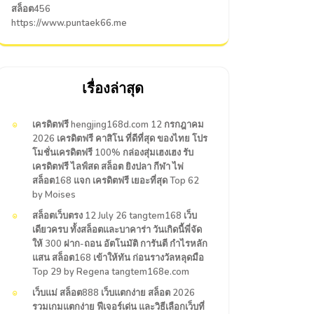
สล็อต456
https://www.puntaek66.me
เรื่องล่าสุด
เครดิตฟรี hengjing168d.com 12 กรกฎาคม
2026 เครดิตฟรี คาสิโน ที่ดีที่สุด ของไทย โปร
โมชั่นเครดิตฟรี 100% กล่องสุ่มเฮงเฮง รับ
เครดิตฟรี ไลฟ์สด สล็อต ยิงปลา กีฬา ไพ่
สล็อต168 แจก เครดิตฟรี เยอะที่สุด Top 62
by Moises
สล็อตเว็บตรง 12 July 26 tangtem168 เว็บ
เดียวครบ ทั้งสล็อตและบาคาร่า วันเกิดนี้พี่จัด
ให้ 300 ฝาก-ถอน อัตโนมัติ การันตี กำไรหลัก
แสน สล็อต168 เข้าให้ทัน ก่อนรางวัลหลุดมือ
Top 29 by Regena tangtem168e.com
เว็บแม่ สล็อต888 เว็บแตกง่าย สล็อต 2026
รวมเกมแตกง่าย ฟีเจอร์เด่น และวิธีเลือกเว็บที่