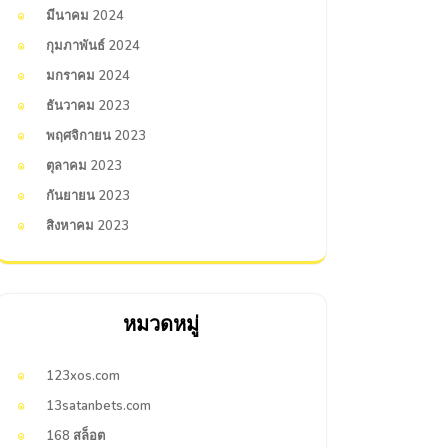
มีนาคม 2024
กุมภาพันธ์ 2024
มกราคม 2024
ธันวาคม 2023
พฤศจิกายน 2023
ตุลาคม 2023
กันยายน 2023
สิงหาคม 2023
หมวดหมู่
123xos.com
13satanbets.com
168 สล็อต