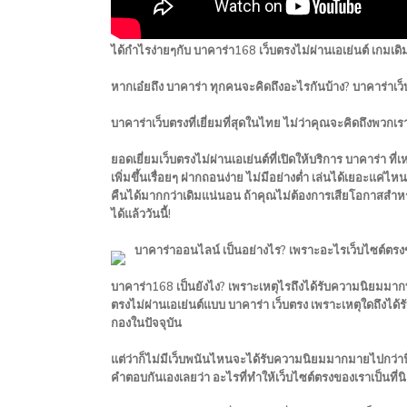
ได้กำไรง่ายๆกับ บาคาร่า168 เว็บตรงไม่ผ่านเอเย่นต์ เกมเดิม
หากเอ๋ยถึง บาคาร่า ทุกคนจะคิดถึงอะไรกันบ้าง? บาคาร่าเว็
บาคาร่าเว็บตรงที่เยี่ยมที่สุดในไทย ไม่ว่าคุณจะคิดถึงพวกเร
ยอดเยี่ยมเว็บตรงไม่ผ่านเอเย่นต์ที่เปิดให้บริการ บาคาร่า ท
เพิ่มขึ้นเรื่อยๆ ฝากถอนง่าย ไม่มีอย่างต่ำ เล่นได้เยอะแค่ไห
คืนได้มากกว่าเดิมแน่นอน ถ้าคุณไม่ต้องการเสียโอกาสสำหร
ได้แล้ววันนี้!
บาคาร่าออนไลน์ เป็นอย่างไร? เพราะอะไรเว็บไซต์ตรง
บาคาร่า168 เป็นยังไง? เพราะเหตุไรถึงได้รับความนิยมมากท
ตรงไม่ผ่านเอเย่นต์แบบ บาคาร่า เว็บตรง เพราะเหตุใดถึง
กองในปัจจุบัน
แต่ว่าก็ไม่มีเว็บพนันไหนจะได้รับความนิยมมากมายไปกว่านี
คำตอบกันเองเลยว่า อะไรที่ทำให้เว็บไซต์ตรงของเราเป็นที่นิ