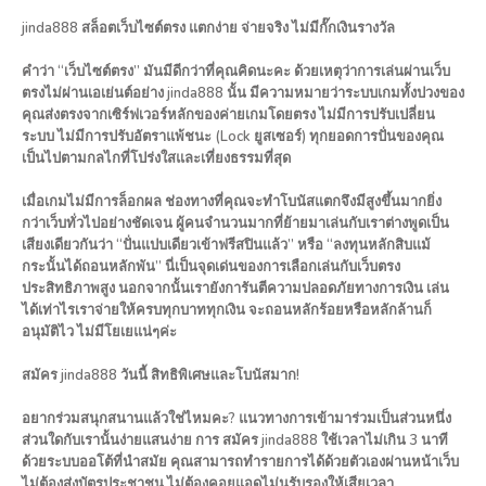
jinda888 สล็อตเว็บไซต์ตรง แตกง่าย จ่ายจริง ไม่มีกั๊กเงินรางวัล
คำว่า “เว็บไซต์ตรง” มันมีดีกว่าที่คุณคิดนะคะ ด้วยเหตุว่าการเล่นผ่านเว็บ
ตรงไม่ผ่านเอเย่นต์อย่าง jinda888 นั้น มีความหมายว่าระบบเกมทั้งปวงของ
คุณส่งตรงจากเซิร์ฟเวอร์หลักของค่ายเกมโดยตรง ไม่มีการปรับเปลี่ยน
ระบบ ไม่มีการปรับอัตราแพ้ชนะ (Lock ยูสเซอร์) ทุกยอดการปั่นของคุณ
เป็นไปตามกลไกที่โปร่งใสและเที่ยงธรรมที่สุด
เมื่อเกมไม่มีการล็อกผล ช่องทางที่คุณจะทำโบนัสแตกจึงมีสูงขึ้นมากยิ่ง
กว่าเว็บทั่วไปอย่างชัดเจน ผู้คนจำนวนมากที่ย้ายมาเล่นกับเราต่างพูดเป็น
เสียงเดียวกันว่า “ปั่นแปบเดียวเข้าฟรีสปินแล้ว” หรือ “ลงทุนหลักสิบแม้
กระนั้นได้ถอนหลักพัน” นี่เป็นจุดเด่นของการเลือกเล่นกับเว็บตรง
ประสิทธิภาพสูง นอกจากนั้นเรายังการันตีความปลอดภัยทางการเงิน เล่น
ได้เท่าไรเราจ่ายให้ครบทุกบาททุกเงิน จะถอนหลักร้อยหรือหลักล้านก็
อนุมัติไว ไม่มีโยเยแน่ๆค่ะ
สมัคร jinda888 วันนี้ สิทธิพิเศษและโบนัสมาก!
อยากร่วมสนุกสนานแล้วใช่ไหมคะ? แนวทางการเข้ามาร่วมเป็นส่วนหนึ่ง
ส่วนใดกับเรานั้นง่ายแสนง่าย การ สมัคร jinda888 ใช้เวลาไม่เกิน 3 นาที
ด้วยระบบออโต้ที่นำสมัย คุณสามารถทำรายการได้ด้วยตัวเองผ่านหน้าเว็บ
ไม่ต้องส่งบัตรประชาชน ไม่ต้องคอยแอดไม่นรับรองให้เสียเวลา