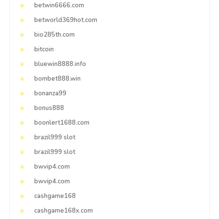
betwin6666.com
betworld369hot.com
bio285th.com
bitcoin
bluewin8888.info
bombet888.win
bonanza99
bonus888
boonlert1688.com
brazil999 slot
brazil999 slot
bwvip4.com
bwvip4.com
cashgame168
cashgame168x.com