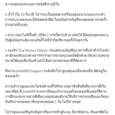
ความเด่นของระบบการคลังที่เราภูมิใจ:
• เร็วไวใน 10 วินาที: ไม่ว่าจะเป็นยอดฝากหรือยอดถอน ระบบจะกระทำ
การประมวลผลและก็อัปเดตเครดิต/โอนเงินฝากบัญชีของคุณอย่างรวดเร็ว
ปานสายฟ้าแลบ
• ฝาก-ถอน ไม่มีขั้นต่ำ: มีเงิน 1 บาทก็ฝากเข้ามาเล่นได้ ยืดหยุ่นสุดๆเหมาะ
กับผู้เล่นทุกระดับ ถอนเงินก็ไม่มีจำกัดปริมาณครั้งในทุกๆวัน
• รองรับ True Money Wallet: เว้นแต่ระบบบัญชีธนาคารชั้นนำทั่วๆไปแล้ว
เรายังรองรับแนวทางการทำรายการผ่านทรูวอลเล็ตอีกด้วย เพิ่มความสบาย
สบายให้คุณเพิ่มเงินเข้าเล่นได้อย่างง่ายดายทุกที่ที่ต้องการ
ทีมงาน jinda888 Support ระดับมือโปร ดูแลคุณเหมือนคนที่อาศัยอยู่ใน
ครอบครัว
ความสำราญและประโยชน์ต่างๆที่ได้รับจากสมาชิกคือสิ่งที่พวกเราตั้งใจ
เยอะที่สุด ที่ jinda888 พวกเรามีคณะทำงานแอดไม่นคอลเซ็นเตอร์ที่ผ่าน
การฝึกอบรมมาอย่างดีเยี่ยม คอยสแตนด์บายให้บริการช่วยเหลือและก็ตอบ
ข้อซักถามของสมาชิกทุกคนตลอด 1 วัน ไม่มีทางหยุด
ไม่ว่าคุณจะเผชิญกับปัญหาเรื่องการเข้าสู่ระบบ, ลืมรหัสผ่าน, เงินเครดิตไม่