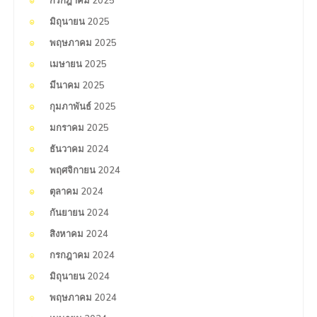
กรกฎาคม 2025
มิถุนายน 2025
พฤษภาคม 2025
เมษายน 2025
มีนาคม 2025
กุมภาพันธ์ 2025
มกราคม 2025
ธันวาคม 2024
พฤศจิกายน 2024
ตุลาคม 2024
กันยายน 2024
สิงหาคม 2024
กรกฎาคม 2024
มิถุนายน 2024
พฤษภาคม 2024