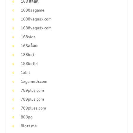
168 สล็อต
1688sagame
1688vegasx.com
1688vegasx.com
168slot
168สล็อต
188bet
188betth
1xbit
1xgameth.com
789plus.com
789plus.com
789pluss.com
888pg
8lots.me