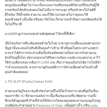
เอเชีย เรา สล็อต888 เอาจริงเอาจังที่จะมอบประสบการณ์การเล่นเกมที่
สมบูรณ์แบบที่สุด ไม่ว่าจะเป็นระบบการเสถียรของเซิร์ฟเวอร์ที่รองรับผู้ใช้
งานพร้อมได้หลักแสนคนโดยไม่มีอาการกระตุก หรือหน้าตาเว็บไซต์ที่
ดีไซน์มาให้ล้ำสมัย สวยงาม และก็ใช้งานง่ายดายไม่ว่าคุณจะใช้
คอมพิวเตอร์ แท็บเล็ต หรือสมาร์ทโฟน ก็สามารถเข้าถึงความเพลิดเพลินได้
ในไม่กี่วินาที
jinda888 ผูกรวมเกมทุกค่ายดังสุดยอด ไว้ตรงนี้ที่เดียว
เบื่อไหมกับการที่จะต้องคอยย้ายเว็บไปมาเวลาอยากเปลี่ยนแปลงค่ายเกม?
ปัญหานั้นจะหมดไปทันทีเมื่อคุณก้าวเข้ามาที่ สล็อตเว็บตรง เพราะเหตุว่า
พวกเราได้ทำการประสานมือเป็นพันธมิตรอย่างเป็นทางการกับค่ายเกม
ยักษ์ใหญ่ทั้งโลก มัดรวมทุกเกมได้รับความนิยม เกมดัง เกมแตกง่าย มาไว้
ให้ท่านเลือกเล่นมากยิ่งกว่า 1,000 เกม เรียกว่าหมุนเงินกันได้ยาวๆไม่มีคำ
ว่าจำเจแน่นอนจ้ะ พวกเรามาดูกันเลยดีกว่าว่ามีค่ายเด็ดๆค่ายไหนบ้างที่
คุณจำต้องทดลอง
1. PG SLOT (Pocket Games Soft)
ค่ายเกมขวัญใจมหาชนชั่วกัลปวสานที่ไม่มีใครไม่ทราบ เด่นที่สุดในเรื่อง
ของกราฟิก 3D ที่สวยงามอลังการ เนื้อเรื่องของเกมที่น่าติดตาม รวมทั้ง
ฟีเจอร์ตัวคูณสุดชั่วร้ายที่ช่วยให้เงินรางวัลของคุณพุ่งทะยานแบบฉุดไม่อยู่
เกมฮิตประจำค่ายอย่าง Treasures of Aztec (สล็อตสาวถ้ำ) หรือ Lucky