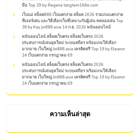
มือ Top 29 by Regena tangtem168e.com
เว็บแม่ สล็อต888 เว็บแตกง่าย สล็อต 2026 รวมเกมแตกง่าย
ฟีเจอร์เด่น และวิธีเลือกเว็บที่เหมาะกับผู้เล่น ทดลองเล่น Top
38 by Kay jin888.asia 14 ก.ย. 2026 พนันออนไลน์
พนันออนไลน์ สล็อตเว็บตรง สล็อตเว็บตรง 2026
ประสบการณ์เล่นยุคใหม่ ระบบเสถียร พร้อมเกมให้เลือก
มากมาย เว็บใหญ่ Jin888.asia เครดิตฟรี Top 19 by Eleanor
24 เว็บแตกง่าย กรกฎาคม 69
พนันออนไลน์ สล็อตเว็บตรง สล็อตเว็บตรง 2026
ประสบการณ์เล่นยุคใหม่ ระบบเสถียร พร้อมเกมให้เลือก
มากมาย เว็บใหญ่ Jin888.asia เครดิตฟรี Top 19 by Eleanor
24 เว็บแตกง่าย กรกฎาคม 69
ความเห็นล่าสุด