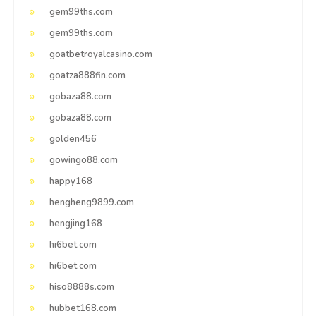
gem99ths.com
gem99ths.com
goatbetroyalcasino.com
goatza888fin.com
gobaza88.com
gobaza88.com
golden456
gowingo88.com
happy168
hengheng9899.com
hengjing168
hi6bet.com
hi6bet.com
hiso8888s.com
hubbet168.com