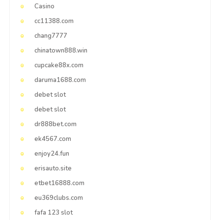
Casino
cc11388.com
chang7777
chinatown888.win
cupcake88x.com
daruma1688.com
debet slot
debet slot
dr888bet.com
ek4567.com
enjoy24.fun
erisauto.site
etbet16888.com
eu369clubs.com
fafa 123 slot