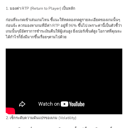
1. มองค่า RTP (Return to Player) เป็นหลัก
ก่อนที่จะกดเข้าเล่นเกมไหน ชี้แนะให้ทดลองกดดูรายละเอียดของเกมนั้นๆ
ก่อนจ้ะ ควรมองหาเกมที่มีค่า RTP อยู่ที่ 96% ขึ้นไป เพราะค่านี้เป็นตัวชี้ว่า
เกมนั้นๆมีอัตราการชำระเงินคืนให้ผู้เล่นสูง ยิ่งเปอร์เซ็นต์สูง โอกาสที่คุณจะ
ได้กำไรก็ยิ่งมีมากขึ้นเรื่อยๆตามไปด้วย
2. เช็กระดับความผันแปรของเกม (Volatility)