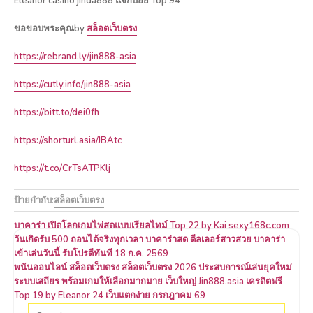
Eleanor casino jinda888 แจกบ่อย Top 94
ขอขอบพระคุณby
สล็อตเว็บตรง
https://rebrand.ly/jin888-asia
https://cutly.info/jin888-asia
https://bitt.to/dei0fh
https://shorturl.asia/JBAtc
https://t.co/CrTsATPKlj
ป้ายกำกับ:
สล็อตเว็บตรง
แนะแนว
บาคาร่า เปิดโลกเกมไพ่สดแบบเรียลไทม์ Top 22 by Kai sexy168c.com
วันเกิดรับ 500 ถอนได้จริงทุกเวลา บาคาร่าสด ดีลเลอร์สาวสวย บาคาร่า
เรื่อง
เข้าเล่นวันนี้ รับโปรดีทันที 18 ก.ค. 2569
พนันออนไลน์ สล็อตเว็บตรง สล็อตเว็บตรง 2026 ประสบการณ์เล่นยุคใหม่
ระบบเสถียร พร้อมเกมให้เลือกมากมาย เว็บใหญ่ Jin888.asia เครดิตฟรี
Top 19 by Eleanor 24 เว็บแตกง่าย กรกฎาคม 69