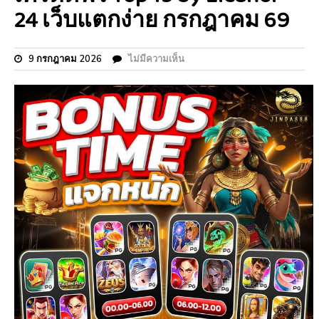
24 เว็บแตกง่าย กรกฎาคม 69
9 กรกฎาคม 2026
ไม่มีความเห็น