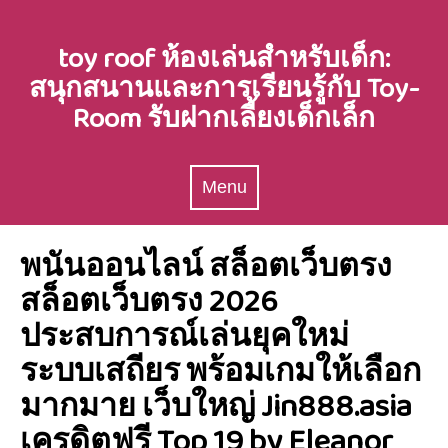
Skip
to
toy roof ห้องเล่นสำหรับเด็ก:
content
สนุกสนานและการเรียนรู้กับ Toy-
Room รับฝากเลี้ยงเด็กเล็ก
Menu
Menu
พนันออนไลน์ สล็อตเว็บตรง
สล็อตเว็บตรง 2026
ประสบการณ์เล่นยุคใหม่
ระบบเสถียร พร้อมเกมให้เลือก
มากมาย เว็บใหญ่ Jin888.asia
เครดิตฟรี Top 19 by Eleanor