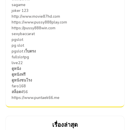
sagame
joker 123
http://www.movie87hd.com
https://www.pussy888play.com
https://pussy888win.com
sexybaccarat
pgslot
pg slot
pgslot เว็บตรง
fullslotpg
live22
ดูหนัง
ดูหนังฟรี
ดูหนังชนโรง
faro168
สล็อต456
https://www.puntaek66.me
เรื่องล่าสุด