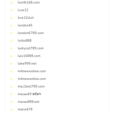
lionth168.com
Live22
live22slot
london45
london6789.com
lotto888
luckycat789.com
luis16888.com
luke999.net
m4newonline.com
m4newonline.com
mac1bet789.com
macau69 สมัคร
macau888.win
mario678