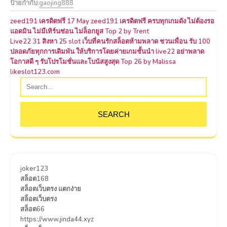
ป้ายกำกับ:
gaojing888
แนะแนว
zeed191 เครดิตฟรี 17 May zeed191 เครดิตฟรี ครบทุกเกมดัง ไม่ต้องรอ
แอดมิน ไม่มีเทิร์นซ่อน ไม่ล็อกยูส Top 2 by Trent
เรื่อง
Live22 31 สิงหา 25 slot เว็บที่คนรักสล็อตห้ามพลาด ชวนเพื่อน รับ 100
ปลอดภัยทุกการเดิมพัน ให้บริการโดยค่ายเกมชั้นนำ live22 อย่าพลาด
โอกาสดี ๆ รับโปรโมชั่นและโบนัสสูงสุด Top 26 by Malissa
likeslot123.com
joker123
สล็อต168
สล็อตเว็บตรง แตกง่าย
สล็อตเว็บตรง
สล็อต66
https://www.jinda44.xyz