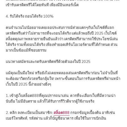
เข้ารับเครดิตฟรีได้โดยทันที เพียงมีอินเทอร์เน็ต
4. รับได้จริง ถอนได้จริง 100%
คนจำนวนไม่น้อยอาจเคยเจอประสบการณ์ห่วยแตกๆกับเว็บไซต์ที่แจก
เครดิตฟรีแต่ว่าไม่สามารถที่จะถอนได้จริง แต่แล้วพอถึงปี 2025 เว็บไซต์
สล็อตคุณภาพหลายรายยืนยันแล้วว่า เครดิตฟรีสามารถใช้ประโยชน์เล่น
ได้จริง รวมทั้งถอนได้จริง เพียงทำยอดเทิร์นโอเวอร์ตามที่ได้กำหนด ส่วน
มากเป็นข้อแม้ที่ชอบธรรม
แนวทางสมัครและกดรับเครดิตฟรีด้วยตัวเองในปี 2025
แม้คุณเป็นมือใหม่ หรือยังไม่เคยทดลองเล่นเครดิตฟรีมาก่อน ไม่จำเป็นที่
จะต้องมาวิตกกังวลหรือกลุ้มใจ! เพราะขั้นตอนในการรับเครดิตฟรีผ่านหน้า
เว็บในปี 2025 นี้ง่ายอย่างยิ่งๆ
1. เข้าสู่เว็บสล็อต888ที่คุณปรารถนาเล่น: ควรที่จะเลือกเว็บที่มีความน่า
นับถือ ไม่มีอันตราย แล้วก็ได้รับการรีวิวดีจากผู้ใช้งานจริง
2. คลิก ลงทะเบียนเป็นสมาชิก:
สล็อต888
กรอกข้อมูลเบื้องต้น อาทิเช่น
เบอร์โทรศัพท์, รหัสผ่าน แล้วก็บัญชีธนาคาร เพื่อใช้ในการเบิกเงิน