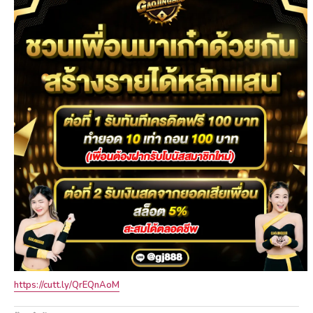
https://cutt.ly/QrEQnAoM