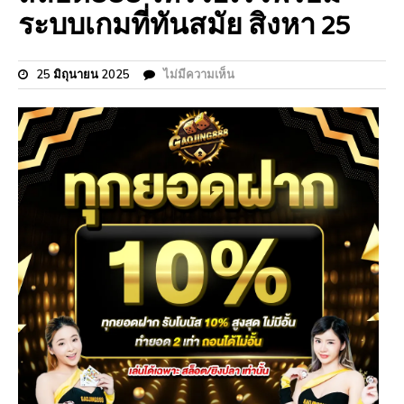
ระบบเกมที่ทันสมัย สิงหา 25
25 มิถุนายน 2025
ไม่มีความเห็น