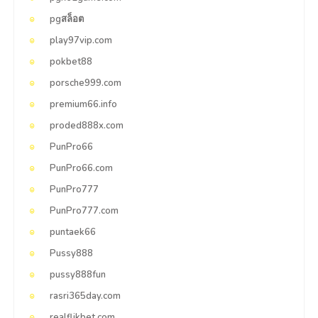
pgสล็อต
play97vip.com
pokbet88
porsche999.com
premium66.info
proded888x.com
PunPro66
PunPro66.com
PunPro777
PunPro777.com
puntaek66
Pussy888
pussy888fun
rasri365day.com
realflikbet.com