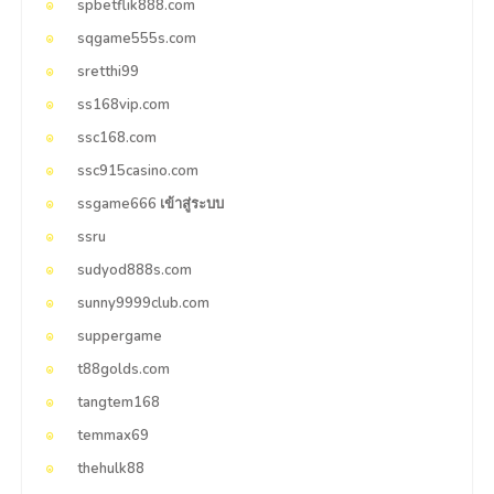
spbetflik888.com
sqgame555s.com
sretthi99
ss168vip.com
ssc168.com
ssc915casino.com
ssgame666 เข้าสู่ระบบ
ssru
sudyod888s.com
sunny9999club.com
suppergame
t88golds.com
tangtem168
temmax69
thehulk88