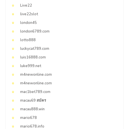
Live22
live22slot
london45
london6789.com
lotto888
luckycat789.com
luis16888.com
luke999.net
m4newonline.com
m4newonline.com
mac1bet789.com
macau69 สมัคร
macau888.win
mario678
mario678.info