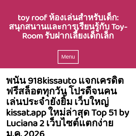
Skip
to
toy roof ห้องเล่นสำหรับเด็ก:
content
สนุกสนานและการเรียนรู้กับ Toy-
Room รับฝากเลี้ยงเด็กเล็ก
Menu
Menu
พนัน 918kissauto แจกเครดิต
ฟรีสล็อตทุกวัน โปรดีจนคน
เล่นประจำยังยิ้ม เว็บใหญ่
kissat.app ใหม่ล่าสุด Top 51 by
Luciana 2 เว็บไซต์แตกง่าย
ม.ค. 2026