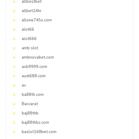
allbestbet
allbet24hr
allone745s.com
alot66
alot666
amb slot
ambnovabet.com
asb9999.com
audi688.com
av
ba88th.com
Baccarat
baj88thb
baj88thbz.com
baslot168bet.com