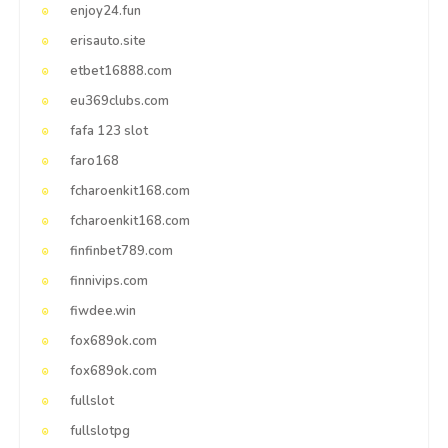
enjoy24.fun
erisauto.site
etbet16888.com
eu369clubs.com
fafa 123 slot
faro168
fcharoenkit168.com
fcharoenkit168.com
finfinbet789.com
finnivips.com
fiwdee.win
fox689ok.com
fox689ok.com
fullslot
fullslotpg