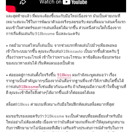
และสุดท้ายแล้ว ที่ผมจะต้องชี้แนะกับมือใหม่เนื่องจาก มันเป็นค่ายเกมที่
เหมาะสมจะใช้ในการพัฒนาตัวเองจริงๆเลยขอรับ ตอนที่ผมมาเล่นครั้งแรก
ผมเข้าใจศาสตร์ของการเล่นสล็อตได้มากขึ้น ส่วนหนึ่งส่วนใดก็เนื่องจาก
การเริ่มต้นเล่นกับ 918kissme นี่แหละนะครับ
• กดมั่วมากแค่ไหนก็เล่นเป็น: จากช่วงแรกที่กดเล่นไปมั่วๆเพียงพอพอ
เข้าใจระบบมากขึ้น คุณจะเริ่มเล่น918kissauto เป็นมากขึ้นด้วยครับ รู้
เรื่องว่าเพราะอะไรแพ้ เข้าใจว่าเพราะอะไรชนะ หาข้อดีและข้อบกพร่อง
ของแนวทางเล่นได้ เริ่มคิดแผนเองเป็นด้วย
• ต่อยอดสู่การเล่นตั้งใจจริงขึ้น:
918kiss
ผมกำลังจะพูดเสมอว่า เรื่อง
รากฐานนั้นสำคัญมากๆเนื่องจากมันคือรากฐานที่จะทำให้เราเติบโตขึ้นได้
การเล่น
918kissme
ก็เช่นเดียวกันนะครับ ถ้าเกิดคุณมีความเข้าใจพื้นฐานที่
ดี คุณจะเข้าจิตใจสิ่งต่างๆได้มากขึ้นแล้วก็ต่อยอดได้เลย
สล็อต918kiss ค่ายเกมที่เหมาะกับมือใหม่ฝึกหัดเล่นสล็อตมากที่สุด!
ผมขอรับรองเลยครับว่า 918kissme จะเป็นคำตอบที่ยอดเยี่ยมสำหรับมือ
ใหม่อย่างไม่ต้องสงสัย เนื่องจากว่ามันคือค่ายเกมที่จะทำให้คุณสนุกสนาน
กับการศึกษามากไม่น้อยเลยทีเดียว เสริมสร้างประสบการณ์สำหรับในการ