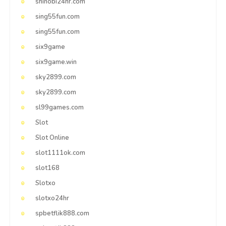
shinobi24hr.com
sing55fun.com
sing55fun.com
six9game
six9game.win
sky2899.com
sky2899.com
sl99games.com
Slot
Slot Online
slot1111ok.com
slot168
Slotxo
slotxo24hr
spbetflik888.com