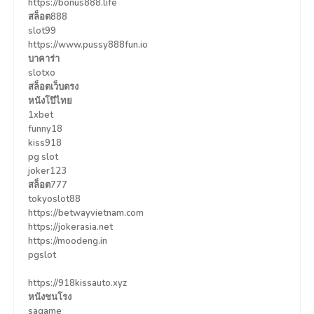
https://bonus888.life
สล็อต888
slot99
https://www.pussy888fun.io
บาคาร่า
slotxo
สล็อตเว็บตรง
หนังโป๊ไทย
1xbet
funny18
kiss918
pg slot
joker123
สล็อต777
tokyoslot88
https://betwayvietnam.com
https://jokerasia.net
https://moodeng.in
pgslot
https://918kissauto.xyz
หนังชนโรง
sagame