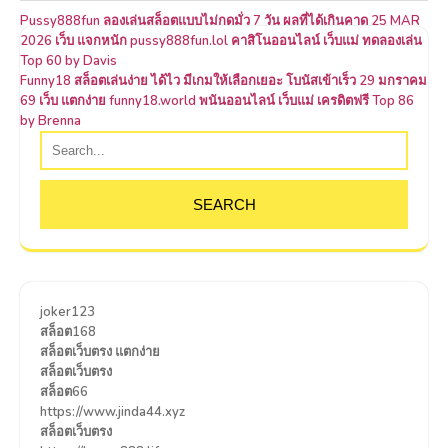
แนะแนว
Pussy888fun ลองเล่นสล็อตแบบไม่กดมั่ว 7 วัน ผลที่ได้เกินคาด 25 MAR
2026 เว็บ แจกหนัก pussy888fun.lol คาสิโนออนไลน์ เว็บแม่ ทดลองเล่น
เรื่อง
Top 60 by Davis
Funny18 สล็อตเล่นง่าย ได้ไว มีเกมให้เลือกเยอะ โบนัสเข้าเร็ว 29 มกราคม
69 เว็บ แตกง่าย funny18.world พนันออนไลน์ เว็บแม่ เครดิตฟรี Top 86
by Brenna
joker123
สล็อต168
สล็อตเว็บตรง แตกง่าย
สล็อตเว็บตรง
สล็อต66
https://www.jinda44.xyz
สล็อตเว็บตรง