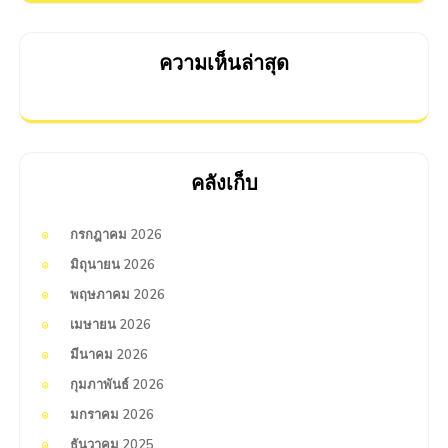
ความเห็นล่าสุด
คลังเก็บ
กรกฎาคม 2026
มิถุนายน 2026
พฤษภาคม 2026
เมษายน 2026
มีนาคม 2026
กุมภาพันธ์ 2026
มกราคม 2026
ธันวาคม 2025