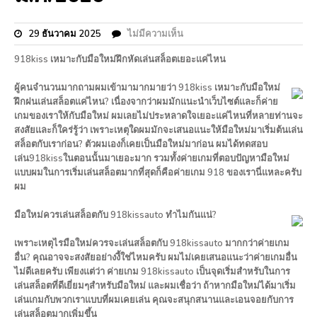
29 ธันวาคม 2025
ไม่มีความเห็น
918kiss เหมาะกับมือใหม่ฝึกหัดเล่นสล็อตเยอะแค่ไหน
ผู้คนจำนวนมากถามผมเข้ามามากมายว่า 918kiss เหมาะกับมือใหม่
ฝึกฝนเล่นสล็อตแค่ไหน? เนื่องจากว่าผมมักแนะนำเว็บไซต์และก็ค่าย
เกมของเราให้กับมือใหม่ ผมเลยไม่ประหลาดใจเยอะแค่ไหนที่หลายท่านจะ
สงสัยและก็ใคร่รู้ว่า เพราะเหตุใดผมมักจะเสนอแนะให้มือใหม่มาเริ่มต้นเล่น
สล็อตกับเราก่อน? ตัวผมเองก็เคยเป็นมือใหม่มาก่อน ผมได้ทดสอบ
เล่น918kissในตอนนั้นมาเยอะมาก รวมทั้งค่ายเกมที่ตอบปัญหามือใหม่
แบบผมในการเริ่มเล่นสล็อตมากที่สุดก็คือค่ายเกม 918 ของเรานี่แหละครับ
ผม
มือใหม่ควรเล่นสล็อตกับ 918kissauto ทำไมกันแน่?
เพราะเหตุไรมือใหม่ควรจะเล่นสล็อตกับ 918kissauto มากกว่าค่ายเกม
อื่น? คุณอาจจะสงสัยอย่างงี้ใช่ไหมครับ ผมไม่เคยเสนอแนะว่าค่ายเกมอื่น
ไม่ดีเลยครับ เพียงแต่ว่า ค่ายเกม 918kissauto เป็นจุดเริ่มสำหรับในการ
เล่นสล็อตที่ดีเยี่ยมๆสำหรับมือใหม่ และผมเชื่อว่า ถ้าหากมือใหม่ได้มาเริ่ม
เล่นเกมกับพวกเราแบบที่ผมเคยเล่น คุณจะสนุกสนานและเอนจอยกับการ
เล่นสล็อตมากเพิ่มขึ้น