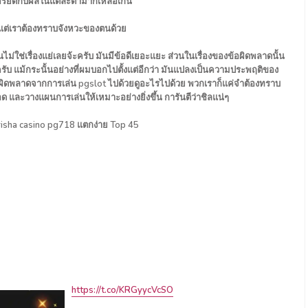
ครียดกับผลในแต่ละตามากเหลือเกิน
ย แต่เราต้องทราบจังหวะของตนด้วย
ม่ใช่เรื่องแย่เลยจ้ะครับ มันมีข้อดีเยอะแยะ ส่วนในเรื่องของข้อผิดพลาดนั้น
รับ แม้กระนั้นอย่างที่ผมบอกไปตั้งแต่อีกว่า มันแปลงเป็นความประพฤติของ
ข้อผิดพลาดจากการเล่น pgslot ไปด้วยดูอะไรไปด้วย พวกเราก็แค่จำต้องทราบ
ด และวางแผนการเล่นให้เหมาะอย่างยิ่งขึ้น การันตีว่าชิลแน่ๆ
isha casino pg718 แตกง่าย Top 45
https://t.co/KRGyycVcSO