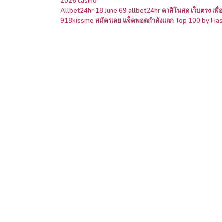
2026 casino
เรื่อง
Allbet24hr 18 June 69 allbet24hr คาสิโนสด เว็บตรง เพื่
918kissme สมัครเลย แจ็คพอตกำลังแตก Top 100 by Hass