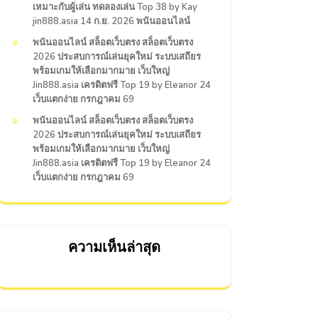
เหมาะกับผู้เล่น ทดลองเล่น Top 38 by Kay
jin888.asia 14 ก.ย. 2026 พนันออนไลน์
พนันออนไลน์ สล็อตเว็บตรง สล็อตเว็บตรง
2026 ประสบการณ์เล่นยุคใหม่ ระบบเสถียร
พร้อมเกมให้เลือกมากมาย เว็บใหญ่
Jin888.asia เครดิตฟรี Top 19 by Eleanor 24
เว็บแตกง่าย กรกฎาคม 69
พนันออนไลน์ สล็อตเว็บตรง สล็อตเว็บตรง
2026 ประสบการณ์เล่นยุคใหม่ ระบบเสถียร
พร้อมเกมให้เลือกมากมาย เว็บใหญ่
Jin888.asia เครดิตฟรี Top 19 by Eleanor 24
เว็บแตกง่าย กรกฎาคม 69
ความเห็นล่าสุด