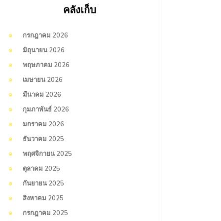
คลังเก็บ
กรกฎาคม 2026
มิถุนายน 2026
พฤษภาคม 2026
เมษายน 2026
มีนาคม 2026
กุมภาพันธ์ 2026
มกราคม 2026
ธันวาคม 2025
พฤศจิกายน 2025
ตุลาคม 2025
กันยายน 2025
สิงหาคม 2025
กรกฎาคม 2025