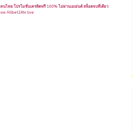
อคนไทย โปรโมชั่นเครดิตฟรี 100% ไม่ผ่านเอเย่นต์ สล็อตจบที่เดียว
ie Allbet24hr.live