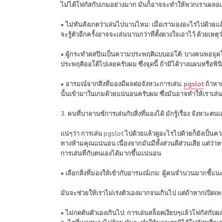
ไม่ได้โฟกัสกับเกมอย่างมาก มันก็อาจจะทำให้พวกเราเผลอเล่
• ไม่ทันสังเกตว่าเล่นไปนานไหม: เมื่อเรามองอะไรไปด้วยแล้
จะรู้ตัวอีกครั้งอาจจะเล่นนานกว่าที่ตั้งดวงใจเอาไว้ ด้วย
• ผู้กระทำดสปินเป็นความประพฤติแบบออโต้: บางคนพอจุดโฟก
ประพฤติออโต้ไปเลยครับผม ซึ่งจุดนี้ ถ้ามิได้วางแผนหรือ
• อารมณ์จากสิ่งที่มองมีผลต่อจังหวะการเล่น:
pgslot
ถ้าหา
นั้นเข้ามาในเกมด้วยแน่นอนครับผม ซึ่งมันอาจทำให้เราเล่น pgs
3. คนที่บาลานซ์การเล่นกับสิ่งที่มองได้ มักรู้เรื่อง จังหวะตนเ
แน่ๆว่า การเล่น pgslot ไปด้วยแล้วดูอะไรไปด้วยก็ยังเป็นค
ทางห้ามคุณแน่นอน เนื่องจากมันมีทั้งส่วนดีส่วนเสีย แต่ว
การเล่นที่กับตนเองได้มากขึ้นแน่นอน
• เลือกสิ่งที่มองให้เข้ากับอารมณ์เกม: ผู้คนจำนวนมากชี้
มันจะช่วยให้เราไม่เร่งตัวเองมากจนเกินไป แต่ถ้าหากเปิดเพ
• ไม่กดดันตัวเองเกินไป: การเล่นสล็อตเงียบๆแล้วโฟกัสกับผล