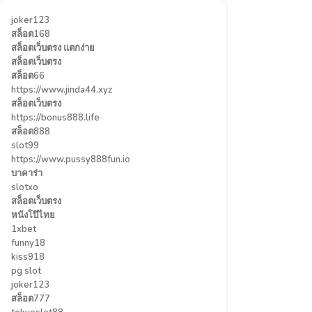
joker123
สล็อต168
สล็อตเว็บตรง แตกง่าย
สล็อตเว็บตรง
สล็อต66
https://www.jinda44.xyz
สล็อตเว็บตรง
https://bonus888.life
สล็อต888
slot99
https://www.pussy888fun.io
บาคาร่า
slotxo
สล็อตเว็บตรง
หนังโป๊ไทย
1xbet
funny18
kiss918
pg slot
joker123
สล็อต777