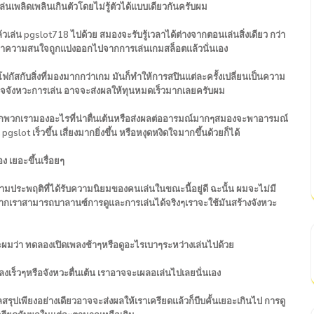
นเพลิดเพลินเกินตัวโดยไม่รู้ตัวได้แบบเดียวกันครับผม
วเล่น pgslot718 ไปด้วย สมองจะรับรู้เวลาได้ต่างจากตอนเล่นสิ่งเดียว กว่า
เหตุว่าความสนใจถูกแบ่งออกไปจากการเล่นเกมสล็อตแล้วนั่นเอง
ัสกับสิ่งที่มองมากกว่าเกม มันก็ทำให้การสปินแต่ละครั้งเปลี่ยนเป็นความ
พินิจจังหวะการเล่น อาจจะส่งผลให้ทุนหมดเร็วมากเลยครับผม
กพวกเรามองอะไรที่น่าตื่นเต้นหรือส่งผลต่ออารมณ์มากๆสมองจะพาอารมณ์
lot เร็วขึ้น เสี่ยงมากยิ่งขึ้น หรือหงุดหงิดใจมากขึ้นด้วยก็ได้
อง เยอะขึ้นเรื่อยๆ
วามประพฤติที่ได้รับความนิยมของคนเล่นในขณะนี้อยู่ดี ฉะนั้น ผมจะไม่มี
่าหากเราสามารถบาลานซ์การดูและการเล่นได้จริงๆเราจะใช้มันสร้างจังหวะ
แนะผมว่า ทดลองเปิดเพลงช้าๆหรือดูอะไรเบาๆระหว่างเล่นไปด้วย
ลงเร็วๆหรือจังหวะตื่นเต้น เราอาจจะเผลอเล่นไปเลยนั่นเอง
สรุปเพียงอย่างเดียวอาจจะส่งผลให้เราเครียดแล้วก็บีบคั้นเยอะเกินไป การดู