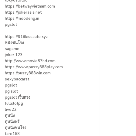
tokyoslot88
https://betwayvietnam.com
https://jokerasia.net
https://moodeng.in
pgslot
https://918kissauto.xyz
หนังชนโรง
sagame
joker 123
http://www.movie87hd.com
https://www.pussy888play.com
https://pussy888win.com
sexybaccarat
pgslot
pg slot
pgslot เว็บตรง
fullslotpg
live22
ดูหนัง
ดูหนังฟรี
ดูหนังชนโรง
faro168