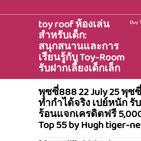
Skip
to
content
toy roof ห้องเล่น
Buy 
สำหรับเด็ก:
สนุกสนานและการ
เรียนรู้กับ Toy-Room
รับฝากเลี้ยงเด็กเล็ก
พุซซี่888 22 July 25 พุ
ทำกำได้จริง เปย์หนัก รับ
ร้อนแจกเครดิตฟรี 5,000
Top 55 by Hugh tiger-ne