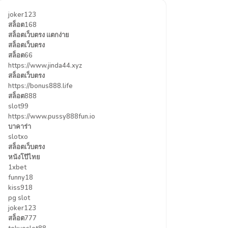
joker123
สล็อต168
สล็อตเว็บตรง แตกง่าย
สล็อตเว็บตรง
สล็อต66
https://www.jinda44.xyz
สล็อตเว็บตรง
https://bonus888.life
สล็อต888
slot99
https://www.pussy888fun.io
บาคาร่า
slotxo
สล็อตเว็บตรง
หนังโป๊ไทย
1xbet
funny18
kiss918
pg slot
joker123
สล็อต777