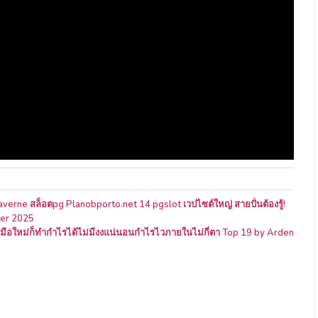
averne สล็อตpg Planobporto.net 14 pgslot เวปไซต์ใหญ่ สายปั่นต้องรู้!
ber 2025
บ มือใหม่ก็ทำกำไรได้ไม่มีงงแน่นอนกำไรไวภายในไม่กี่ตา Top 19 by Arden