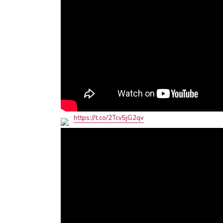
https://t.co/2Tcv5jG2qv