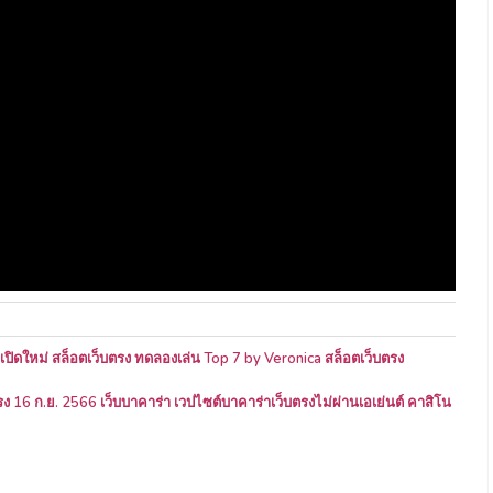
ิดใหม่ สล็อตเว็บตรง ทดลองเล่น Top 7 by Veronica สล็อตเว็บตรง
รง 16 ก.ย. 2566 เว็บบาคาร่า เวปไซต์บาคาร่าเว็บตรงไม่ผ่านเอเย่นต์ คาสิโน