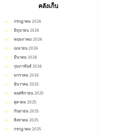
คลังเก็บ
กรกฎาคม 2026
มิถุนายน 2026
พฤษภาคม 2026
เมษายน 2026
มีนาคม 2026
กุมภาพันธ์ 2026
มกราคม 2026
ธันวาคม 2025
พฤศจิกายน 2025
ตุลาคม 2025
กันยายน 2025
สิงหาคม 2025
กรกฎาคม 2025