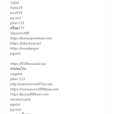
1xbet
funny18
kiss918
pg slot
joker123
สล็อต777
tokyoslot88
https://betwayvietnam.com
https://jokerasia.net
https://moodeng.in
pgslot
https://918kissauto.xyz
หนังชนโรง
sagame
joker 123
http://www.movie87hd.com
https://www.pussy888play.com
https://pussy888win.com
sexybaccarat
pgslot
pg slot