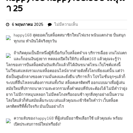
า 25
6 พฤษภาคม 2025
ไม่มีความเห็น
happy168 สุดยอดเว็บสล็อตสมาชิกใหม่ไฟแรง พนันแตกง่าย ปั่นสนุก
ทุกเกม ทำเงินได้จริงทุกวัน
ถ้าเกิดคุณเป็นอีกหนึ่งผู้ที่เบื่อกับเว็บสล็อตจำเจ บริการเฉื่อย เกมไม่แตก
และก็ถอนเงินยุ่งยาก ทดลองเปิดใจให้กับ สล็อต168 แล้วคุณจะรู้ว่า
โลกของการปั่นสล็อตมันบันเทิงใจแล้วก็ได้เงินขนาดไหน เว็บไซต์แห่งนี้
ไม่ใช่แค่แหล่งรวมเกมสล็อตออนไลน์จากค่ายดังทั้งโลกเพียงแค่นั้น แต่ว่า
ยังเป็นศูนย์กลางของความมั่นคงและยั่งยืน บริการเร็ว โปรโมชั่นจุกๆแล้วก็
ระบบที่ลื่นไหลจนต้องการเล่นทั้งวัน! สล็อตเครดิตฟรี ออกแบบมาเพื่อผู้เล่น
สมัยใหม่ที่ปรารถนาความสะดวกรวมทั้งคำตอบที่จับจะต้องได้ ไม่มีคำว่ายุ่ง
ยาก ไม่มีการหมุนหลอก ไม่มีคดโกงหรือถอนช้า ทุกสิ่งทุกอย่างเป็นความ
โล่งใสแล้วก็ทันสมัยเต็มระบบ เล่นแล้วคุณจะเข้าจิตใจคำว่า เว็บสล็อต
เครดิตฟรีที่ตั้งใจจริง มันเป็นอย่างไร
ความลับของ happy168 ที่ผู้เล่นมืออาชีพเลือกใช้ แล้วคุณล่ะ พร้อม
เปิดประสบการณ์ใหม่หรือยัง?