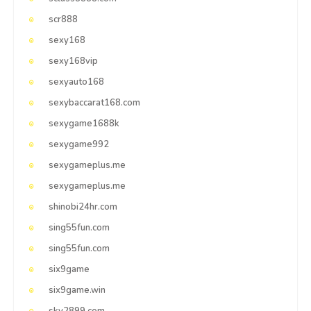
scr888
sexy168
sexy168vip
sexyauto168
sexybaccarat168.com
sexygame1688k
sexygame992
sexygameplus.me
sexygameplus.me
shinobi24hr.com
sing55fun.com
sing55fun.com
six9game
six9game.win
sky2899.com