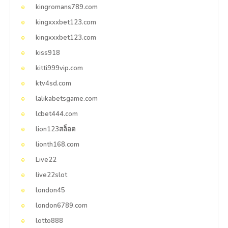
kingromans789.com
kingxxxbet123.com
kingxxxbet123.com
kiss918
kitti999vip.com
ktv4sd.com
lalikabetsgame.com
lcbet444.com
lion123สล็อต
lionth168.com
Live22
live22slot
london45
london6789.com
lotto888