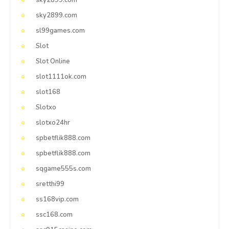
sky2899.com
sl99games.com
Slot
Slot Online
slot1111ok.com
slot168
Slotxo
slotxo24hr
spbetflik888.com
spbetflik888.com
sqgame555s.com
sretthi99
ss168vip.com
ssc168.com