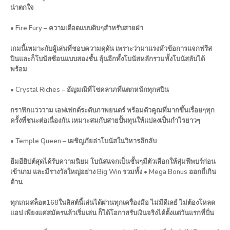
น่าตกใจ
• Fire Fury – ความเดือดแบบดิบๆสำหรับสายฝ่า
เกมนี้เหมาะกับผู้เล่นที่ชอบความดุดัน เพราะว่ามาแรงหัวข้อการแจกฟรีส
ปินและก็โบนัสซ้อนแบบสองชั้น ลุ้นอีกทั้งโบนัสหลักรวมทั้งโบนัสลับได้
พร้อม
• Crystal Riches – อัญมณีที่โชคลาภที่แตกหนักทุกสปิน
กราฟิกแวววาม เอฟเฟกต์ระดับภาพยนตร์ พร้อมตัวคูณที่มากขึ้นเรื่อยๆทุก
ครั้งที่ชนะต่อเนื่องกัน เหมาะสมกับสายปั้นทุนให้แปลงเป็นกำไรยาวๆ
• Temple Queen – เผชิญภัยล่าโบนัสในวิหารลึกลับ
ธีมอียิปต์สุดได้รับความนิยม โบนัสแจกเป็นชั้นๆมีตัวเลือกให้สุ่มฟีพบร์ก่อน
เข้าเกม และมีรางวัลใหญ่อย่าง Big Win รวมทั้ง • Mega Bonus ออกถี่เกิน
ต้าน
ทุกเกมสล็อต168ในลิสต์นี้เล่นได้ผ่านทุกเครื่องมือ ไม่มีดีเลย์ ไม่ต้องโหลด
แอป เพียงแค่สมัครแล้วเริ่มเล่น ก็ได้โอกาสรับเงินจริงได้ตั้งแต่วันแรกที่ปั่น