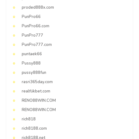
proded888x.com
PunPro66
PunPro66.com
PunPro777
PunPro777.com
puntaek66
Pussy888
pussy888fun
rasri365day.com
realflikbet.com
RENO88WIN.COM
RENO88WIN.COM
rich818
rich8188.com
rich8188.net