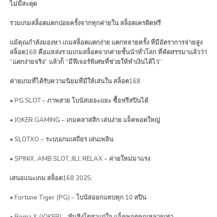
ไม่มีสะดุด
รวมเกมสล็อตแตกบ่อยครั้งจากทุกค่ายใน สล็อตเครดิตฟรี
แม้คุณกำลังมองหา เกมสล็อตแตกง่าย แตกหลายครั้ง ที่มีอัตราการจ่ายสูง
สล็อต168 คือแหล่งรวมเกมสล็อตจากค่ายชั้นนำทั่วโลก ที่คัดสรรมาแล้วว่า
“แตกง่ายจริง” แล้วก็ “มีฟีเจอร์พิเศษที่ช่วยให้ทำเงินได้ไว”
ค่ายเกมที่ได้รับความนิยมที่มีให้เล่นใน สล็อต168
• PG SLOT – ภาพสวย โบนัสเยอะแยะ ซื้อฟรีสปินได้
• JOKER GAMING – เกมคลาสสิก เล่นง่าย แจ็คพอตใหญ่
• SLOTXO – ระบบเกมเสถียร เล่นเพลิน
• SPINIX, AMB SLOT, JILI, RELAX – ค่ายใหม่มาแรง
เสนอแนะเกม สล็อต168 2025:
• Fortune Tiger (PG) – โบนัสออกแทบทุก 10 สปิน
• Roma X (JOKER) – ฟันสิงโตสาแก่ใจ แจ็คพอตคูณหลายเท่า