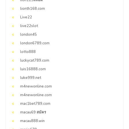
lionth168.com
Live22
live22slot
london45
london6789.com
lotto888
luckycat789.com
luis16888.com
luke999.net
m4newonline.com
m4newonline.com
mac1bet789.com
macau69 สมัคร
macau888.win