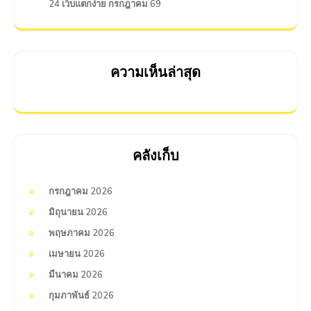
24 เว็บแตกง่าย กรกฎาคม 69
ความเห็นล่าสุด
คลังเก็บ
กรกฎาคม 2026
มิถุนายน 2026
พฤษภาคม 2026
เมษายน 2026
มีนาคม 2026
กุมภาพันธ์ 2026