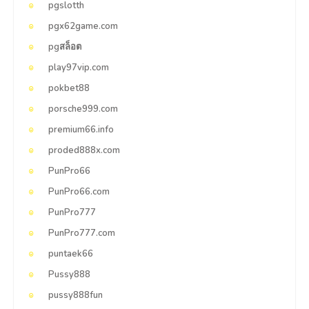
pgslotth
pgx62game.com
pgสล็อต
play97vip.com
pokbet88
porsche999.com
premium66.info
proded888x.com
PunPro66
PunPro66.com
PunPro777
PunPro777.com
puntaek66
Pussy888
pussy888fun