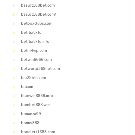
baslot168bet.com
baslot168bet.com/
betboxclubs.com
betflixtikto
betflixtikto.info
betm4vip.com
betwin6666.com
betworld369hot.com
bio285th.com
bitcoin
bluewin8888.info
bombet888.win
bonanza99
bonus888
boonlert1688.com