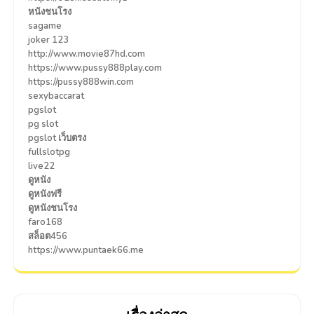
หนังชนโรง
sagame
joker 123
http://www.movie87hd.com
https://www.pussy888play.com
https://pussy888win.com
sexybaccarat
pgslot
pg slot
pgslot เว็บตรง
fullslotpg
live22
ดูหนัง
ดูหนังฟรี
ดูหนังชนโรง
faro168
สล็อต456
https://www.puntaek66.me