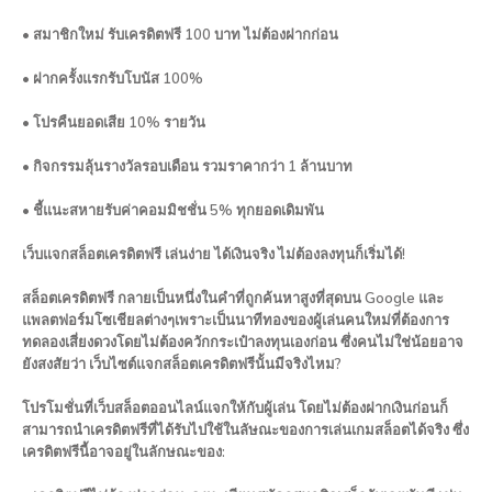
• สมาชิกใหม่ รับเครดิตฟรี 100 บาท ไม่ต้องฝากก่อน
• ฝากครั้งแรกรับโบนัส 100%
• โปรคืนยอดเสีย 10% รายวัน
• กิจกรรมลุ้นรางวัลรอบเดือน รวมราคากว่า 1 ล้านบาท
• ชี้แนะสหายรับค่าคอมมิชชั่น 5% ทุกยอดเดิมพัน
เว็บแจกสล็อตเครดิตฟรี เล่นง่าย ได้เงินจริง ไม่ต้องลงทุนก็เริ่มได้!
สล็อตเครดิตฟรี กลายเป็นหนึ่งในคำที่ถูกค้นหาสูงที่สุดบน Google และ
แพลตฟอร์มโซเชียลต่างๆเพราะเป็นนาทีทองของผู้เล่นคนใหม่ที่ต้องการ
ทดลองเสี่ยงดวงโดยไม่ต้องควักกระเป๋าลงทุนเองก่อน ซึ่งคนไม่ใช่น้อยอาจ
ยังสงสัยว่า เว็บไซต์แจกสล็อตเครดิตฟรีนั้นมีจริงไหม?
โปรโมชั่นที่เว็บสล็อตออนไลน์แจกให้กับผู้เล่น โดยไม่ต้องฝากเงินก่อนก็
สามารถนำเครดิตฟรีที่ได้รับไปใช้ในลัษณะของการเล่นเกมสล็อตได้จริง ซึ่ง
เครดิตฟรีนี้อาจอยู่ในลักษณะของ: