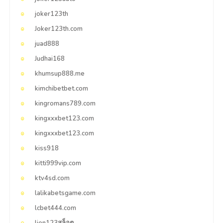
joker123th
Joker123th.com
juad888
Judhai168
khumsup888.me
kimchibetbet.com
kingromans789.com
kingxxxbet123.com
kingxxxbet123.com
kiss918
kitti999vip.com
ktv4sd.com
lalikabetsgame.com
lcbet444.com
lion123สล็อต