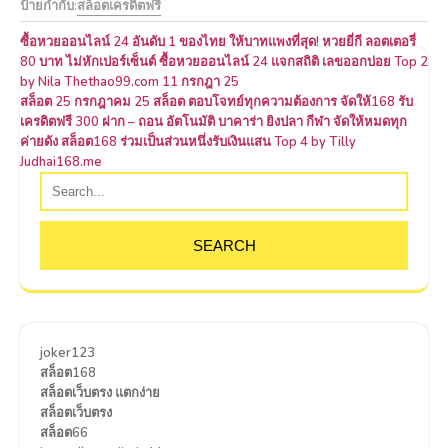
ป้ายกำกับ:
สล็อตเครดิตฟรี
แนะแนว
ซื้อหวยออนไลน์ 24 อันดับ 1 ของไทย ให้บาทแพงที่สุด! หวยยี่กี ลอตเตอรี่
80 บาท ไม่หักเปอร์เซ็นต์ ซื้อหวยออนไลน์ 24 แจกสถิติ เลขออกบ่อย Top 2
เรื่อง
by Nila Thethao99.com 11 กรกฎา 25
สล็อต 25 กรกฎาคม 25 สล็อต ตอบโจทย์ทุกความต้องการ จัดให้168 รับ
เครดิตฟรี 300 ฝาก – ถอน อัตโนมัติ บาคาร่า ยิงปลา กีฬา จัดให้หมดทุก
ค่ายดัง สล็อต168 ร่วมเป็นส่วนหนึ่งรับเงินแสน Top 4 by Tilly
Judhai168.me
joker123
สล็อต168
สล็อตเว็บตรง แตกง่าย
สล็อตเว็บตรง
สล็อต66