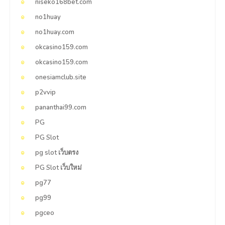
niseko168bet.com
no1huay
no1huay.com
okcasino159.com
okcasino159.com
onesiamclub.site
p2vvip
pananthai99.com
PG
PG Slot
pg slot เว็บตรง
PG Slot เว็บใหม่
pg77
pg99
pgceo