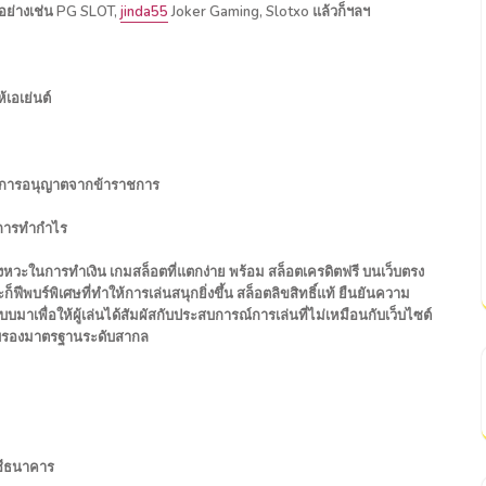
วอย่างเช่น PG SLOT,
jinda55
Joker Gaming, Slotxo แล้วก็ฯลฯ
้เอเย่นต์
รอการอนุญาตจากข้าราชการ
นการทำกำไร
ังหวะในการทำเงิน เกมสล็อตที่แตกง่าย พร้อม สล็อตเครดิตฟรี บนเว็บตรง
ะก็ฟีพบร์พิเศษที่ทำให้การเล่นสนุกยิ่งขึ้น สล็อตลิขสิทธิ์แท้ ยืนยันความ
มาเพื่อให้ผู้เล่นได้สัมผัสกับประสบการณ์การเล่นที่ไม่เหมือนกับเว็บไซต์
รับรองมาตรฐานระดับสากล
ญชีธนาคาร