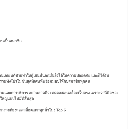
ียนเป็นสมาชิก
ผ่านเอเย่นต์ช่วยทำให้ผู้เล่นมั่นอกมั่นใจได้ในความปลอดภัย และก็ได้รับ
วมทั้งโปรโมชั่นสุดพิเศษที่พร้อมมอบให้กับสมาชิกทุกคน
พและการบริการ อย่าพลาดที่จะทดลองเล่นสล็อตเว็บตรง เพราะว่านี่คือช่อง
หญ่แบบไม่มีที่สิ้นสุด
ยากรวยต้องลอง สล็อตแตกทุกชั่วโมง Top 6