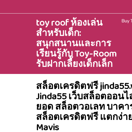
Skip
to
content
toy roof ห้องเล่น
Buy 
สำหรับเด็ก:
สนุกสนานและการ
เรียนรู้กับ Toy-Room
รับฝากเลี้ยงเด็กเล็ก
สล็อตเครดิตฟรี jinda55.
Jinda55 เว็บสล็อตออนไ
ยอด สล็อตวอเลท บาคาร่
สล็อตเครดิตฟรี แตกง่าย
Mavis