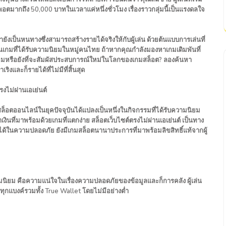
อตมากถึง 50,000 บาทในเวลาแค่หนึ่งชั่วโมง เรื่องราวกลุ่มนี้เป็นแรงดลใจ
ายังเป็นหนทางซึ่งสามารถสร้างรายได้จริงให้กับผู้เล่น ด้วยต้นแบบการเล่นที่
ป็นเกมที่ได้รับความนิยมในหมู่คนไทย ถ้าหากคุณกำลังมองหาเกมเดิมพันที่
พร้อมหรือยังที่จะสัมผัสประสบการณ์ใหม่ในโลกของเกมสล็อต? ลองค้นหา
ิงและก็รายได้ที่ไม่มีที่สิ้นสุด
รงไม่ผ่านเอเย่นต์
ล็อตออนไลน์ในยุคปัจจุบันได้แปลงเป็นหนึ่งในกิจกรรมที่ได้รับความนิยม
ินที่มาพร้อมด้วยเกมที่แตกง่าย สล็อตเว็บไซต์ตรงไม่ผ่านเอเย่นต์ เป็นทาง
ด้ในความปลอดภัย ยังมีเกมสล็อตนานาประการที่มาพร้อมลิขสิทธิ์แท้จากผู้
วามนิยม คือความแน่ใจในเรื่องความปลอดภัยของข้อมูลและก็การคลัง ผู้เล่น
ุกแบงค์รวมทั้ง True Wallet โดยไม่มีอย่างต่ำ