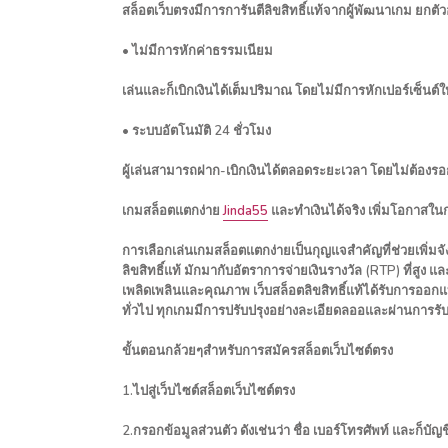
สล็อตเว็บตรงมีการการันตีลิขสิทธิ์แท้จากผู้พัฒนาเกม ยกตั
• ไม่มีการหักค่าธรรมเนียม
เล่นและก็เบิกเงินได้เต็มปริมาณ โดยไม่มีการหักเปอร์เซ็นต์ให
• ระบบอัตโนมัติ 24 ชั่วโมง
ผู้เล่นสามารถฝาก-เบิกเงินได้ตลอดระยะเวลา โดยไม่ต้อง
เกมสล็อตแตกง่าย
Jinda55
และทำเงินได้จริง เพิ่มโอกาสใ
การเลือกเล่นเกมสล็อตแตกง่ายเป็นกุญแจสำคัญที่ช่วยเพิ่มจ
ลิขสิทธิ์แท้ มักมากับอัตราการจ่ายเงินรางวัล (RTP) ที่สูง แล
เพลิดเพลินและคุณภาพ เว็บสล็อตลิขสิทธิ์แท้ได้รับการออกแบบ
ทั่วไป ทุกเกมมีการปรับปรุงอย่างละเอียดลออและผ่านการ
ขั้นตอนกล้วยๆสำหรับการสมัครสล็อตเว็บไซต์ตรง
1.ไปสู่เว็บไซต์สล็อตเว็บไซต์ตรง
2.กรอกข้อมูลส่วนตัว ดังเช่นว่า ชื่อ เบอร์โทรศัพท์ และก็บั