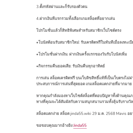
3.ตั้งรหัสผ่านและก็รับรองตัวตน
4.ฝากเงินทีแรกรวมทั้งเลือกเกมสล็อตที่อยากเล่น
โปรโมชั่นแล้วก็สิทธิพิเศษสำหรับสมาชิกเว็บไซต์ตรง
•โบนัสต้อนรับสมาชิกใหม่: รับเครดิตฟรีในทันทีเมื่อลงทะเบ
•โปรโมชั่นฝากเงิน: ฝากเงินครั้งแรกของวันรับโบนัสเพิ่ม
•กิจกรรมคืนยอดเสีย: รับเงินคืนทุกอาทิตย์
การเล่น สล็อตเครดิตฟรี บนเว็บลิขสิทธิ์แท้ที่เป็นเว็บตรงไม่
ประสบการณ์การเล่นที่สุดยอด เกมสล็อตแตกง่ายที่มากมาย ร
หากคุณกำลังมองหาเว็บไซต์สล็อตที่ตอบปัญหาทั้งด้านคุณภา
ทางที่คุณจะได้สัมผัสกับความสนุกสนานรวมทั้งลุ้นรับรางวัลใ
สล็อตแตกง่าย สล็อต jinda55.wiki 29 ม.ค. 2568 Mavis อ
ขอขอบคุณมากอ้างอิง
Jinda55