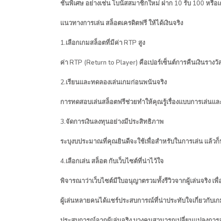
ชั่นพิเศษ อย่างเช่น โบนัสสมาชิกใหม่ ฝาก 10 รับ 100 หรื
แนวทางการเล่น สล็อตเครดิตฟรี ให้ได้เงินจริง
1.เลือกเกมสล็อตที่มีค่า RTP สูง
ค่า RTP (Return to Player) คือเปอร์เซ็นต์การคืนเงินรางวัล
2.เรียนและทดลองเล่นเกมก่อนพนันจริง
การทดสอบเล่นสล็อตฟรีช่วยทำให้คุณรู้เรื่องแบบการเล่นแล
3.จัดการเงินลงทุนอย่างมีประสิทธิภาพ
ระบุงบประมาณที่คุณยินดีจะใช้เพื่อสำหรับในการเล่น แล้วก็หล
4.เลือกเล่น สล็อต กับเว็บไซต์ที่น่าไว้ใจ
พิจารณาว่าเว็บไซต์มีใบอนุญาตรวมทั้งรีวิวจากผู้เล่นจริง เ
ผู้เล่นหลายคนได้แชร์ประสบการณ์ที่น่าประทับใจเกี่ยวกับ
ประสบการณ์จากผู้เล่นจริง บางคนสามารถเปลี่ยนแปลงการลงทุ