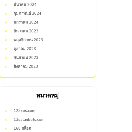
มีนาคม 2024
กุมภาพันธ์ 2024
มกราคม 2024
ธันวาคม 2023
พฤศจิกายน 2023
ตุลาคม 2023
กันยายน 2023
สิงหาคม 2023
หมวดหมู่
123xos.com
13satanbets.com
168 สล็อต