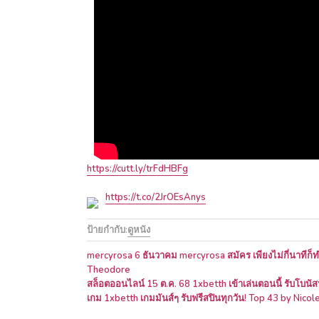
https://cutt.ly/trFdHBFg
https://t.co/2JrOEsAnys
ป้ายกำกับ:
ดูหนัง
แนะแนว
mercyrosa 6 ธันวาคม mercyrosa สมัคร เพียงไม่กี่นาทีก็
Theodore
เรื่อง
สล็อตออนไลน์ 15 ต.ค. 68 1xbetth เข้าเล่นตอนนี้ รับโบนัส
เกม 1xbetth เกมมันส์ๆ รับฟรีสปินทุกวัน! Top 43 by Nicol