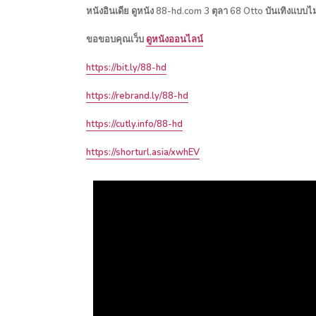
หนังอินเดีย ดูหนัง 88-hd.com 3 ตุลา 68 Otto บันเทิงแบบไม่
ขอขอบคุณเว็บ
ดูหนังออนไลน์
https://bit.ly/88-hd
https://rebrand.ly/88-hd
https://cutly.info/88-hd
https://shorturl.asia/xwhEV