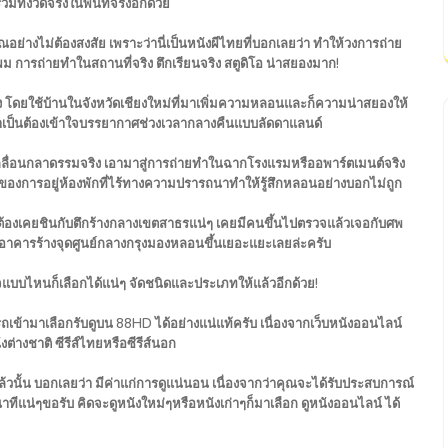
ั้งวัดจริงในพื้นที่จริงอีกด้วย
ณอย่างไม่ต้องสงสัย เพราะว่านี่เป็นหนังผีไทยที่บอกเลยว่า ทำให้วงการถ่าย
ม การถ่ายทำในสถานที่จริง ตึกเรียนจริง สตูดิโอ น่าสยองมาก!
ริง โดยใช้บ้านในจังหวัดเชียงใหม่ที่มาเพิ่มความหลอนและก็ความน่าสยองให้
สรรจำเป็นต้องเข้าใจบรรยากาศช่วงเวลากลางคืนแบบลัดดาแลนด์
เกลื่อนกลาดรรมจริง เอามาสู่การถ่ายทำในฉากโรงแรมหรืออพาร์ตเมนต์จริง
ึกของการอยู่ห้องพักที่ไร้ทางความปรารถนาทำให้รู้สึกหลอนอย่างบอกไม่ถูก
็นต้องเคยชินกับตึกร้างกลางเขตสาธรแน่ๆ เคยมีคนขึ้นไปตรวจแล้วเจอกับศพ
ห้อาคารร้างจุดศูนย์กลางกรุงมองหลอนขึ้นเยอะแยะเลยล่ะครับ
กใจแบบไหนก็เลือกได้แน่ๆ จัดชนิดและประเภทให้แล้วอีกด้วย!
ข้ามาเลือกรับดูบน 88HD ได้อย่างแน่แท้ครับ เนื่องจากเว็บหนังออนไลน์
่างชาติ ซีรีส์ไทยหรือซีรีส์นอก
นั้น บอกเลยว่า มีค่าแก่การดูแน่นอน เนื่องจากว่าคุณจะได้รับประสบการณ์
ทีแน่ๆขอรับ คิดจะดูหนังใหม่ๆหรือหนังเก่าๆก็มาเลือก ดูหนังออนไลน์ ได้