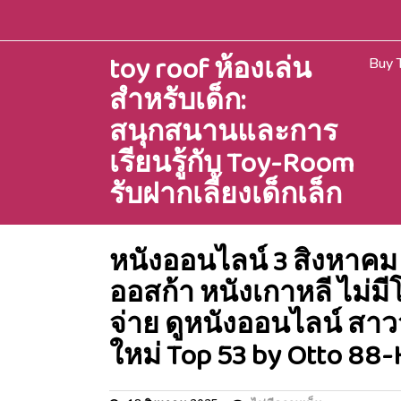
Skip
to
content
toy roof ห้องเล่น
Buy 
สำหรับเด็ก:
สนุกสนานและการ
เรียนรู้กับ Toy-Room
รับฝากเลี้ยงเด็กเล็ก
หนังออนไลน์ 3 สิงหาคม 
ออสก้า หนังเกาหลี ไม่มี
จ่าย ดูหนังออนไลน์ สาว
ใหม่ Top 53 by Otto 88