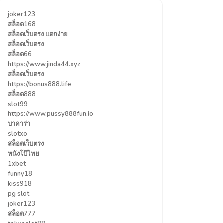
joker123
สล็อต168
สล็อตเว็บตรง แตกง่าย
สล็อตเว็บตรง
สล็อต66
https://www.jinda44.xyz
สล็อตเว็บตรง
https://bonus888.life
สล็อต888
slot99
https://www.pussy888fun.io
บาคาร่า
slotxo
สล็อตเว็บตรง
หนังโป๊ไทย
1xbet
funny18
kiss918
pg slot
joker123
สล็อต777