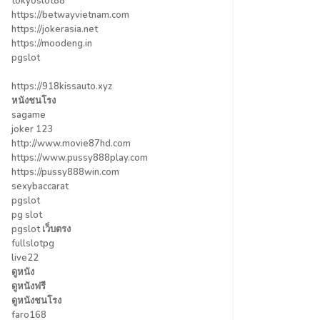
tokyoslot88
https://betwayvietnam.com
https://jokerasia.net
https://moodeng.in
pgslot
https://918kissauto.xyz
หนังชนโรง
sagame
joker 123
http://www.movie87hd.com
https://www.pussy888play.com
https://pussy888win.com
sexybaccarat
pgslot
pg slot
pgslot เว็บตรง
fullslotpg
live22
ดูหนัง
ดูหนังฟรี
ดูหนังชนโรง
faro168