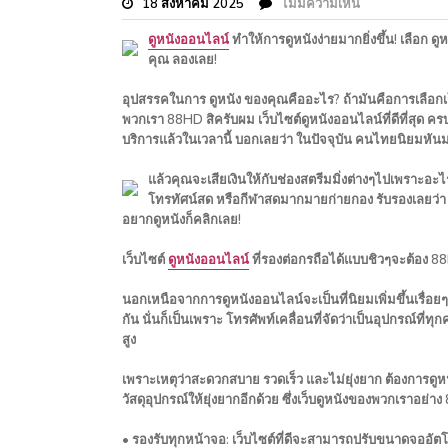
18 สิงหาคม 2025
ไม่มีความเห็น
ดูหนังออนไลน์
ทำให้การดูหนังง่ายมากยิ่งขึ้น! เลือก ดู
คุณ ลองเลย!
อุปสรรคในการ ดูหนัง ของคุณคืออะไร? ถ้ามันคือการเลือกเ
พวกเรา 88HD สิครับผม เว็บไซต์ดูหนังออนไลน์ที่ดีที่สุด คร
บริการแล้วในเวลานี้ บอกเลยว่า ในปัจจุบัน คนไทยนิยมหัน
แล้วคุณจะเสียเงินให้กับช่องสตรีมมิ่งต่างๆไปเพราะอะไร
โทรทัศน์สด หรือกีฬาสดมากมายก่ายกอง รับรองเลยว่า เว
อยากดูหนังก็คลิกเลย!
เว็บไซต์
ดูหนังออนไลน์
ที่รองต่อกรถือได้แบบชิวๆจะต้อง 
นอกเหนือจากการดูหนังออนไลน์จะเป็นที่นิยมเพิ่มขึ้นเรื่อย
กัน นั่นก็เป็นเพราะ โทรศัพท์เคลื่อนที่จัดว่าเป็นอุปกรณ์ที่
สูง
เพราะเหตุว่าสะดวกสบาย รวดเร็ว และไม่ยุ่งยาก ต้องการดูห
วัสดุอุปกรณ์ให้ยุ่งยากอีกด้วย ซึ่งเว็บดูหนังของพวกเราอย
• รองรับทุกหน้าจอ: เว็บไซต์ที่ดีจะสามารถปรับขนาดจออัตโ