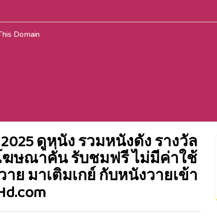
This Domain
2025 ดูหนัง รวมหนังดัง รางวัล
โฆษณาคั่น รับชมฟรี ไม่มีค่าใช้
วาย มาเติมเกย์ กับหนังวายเข้า
-Hd.com