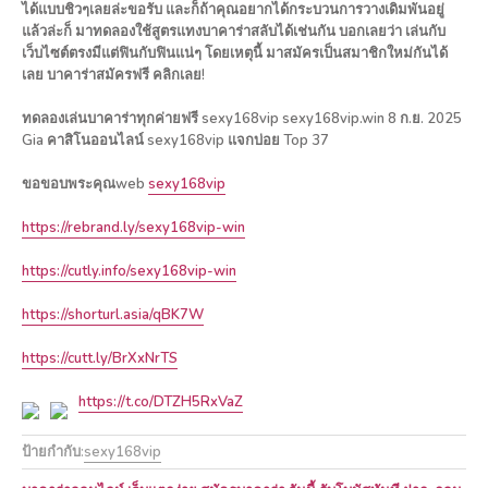
ได้แบบชิวๆเลยล่ะขอรับ และก็ถ้าคุณอยากได้กระบวนการวางเดิมพันอยู่
แล้วล่ะก็ มาทดลองใช้สูตรแทงบาคาร่าสลับได้เช่นกัน บอกเลยว่า เล่นกับ
เว็บไซต์ตรงมีแต่ฟินกับฟินแน่ๆ โดยเหตุนี้ มาสมัครเป็นสมาชิกใหม่กันได้
เลย บาคาร่าสมัครฟรี คลิกเลย!
ทดลองเล่นบาคาร่าทุกค่ายฟรี sexy168vip sexy168vip.win 8 ก.ย. 2025
Gia คาสิโนออนไลน์ sexy168vip แจกบ่อย Top 37
ขอขอบพระคุณweb
sexy168vip
https://rebrand.ly/sexy168vip-win
https://cutly.info/sexy168vip-win
https://shorturl.asia/qBK7W
https://cutt.ly/BrXxNrTS
https://t.co/DTZH5RxVaZ
ป้ายกำกับ:
sexy168vip