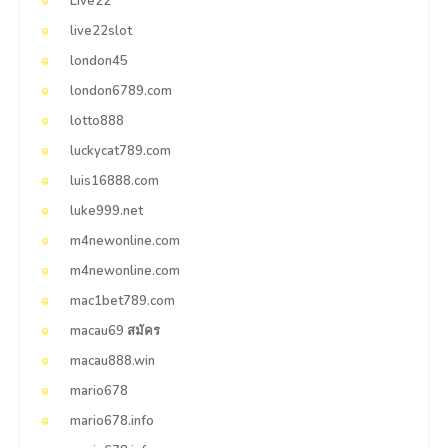
Live22
live22slot
london45
london6789.com
lotto888
luckycat789.com
luis16888.com
luke999.net
m4newonline.com
m4newonline.com
mac1bet789.com
macau69 สมัคร
macau888.win
mario678
mario678.info