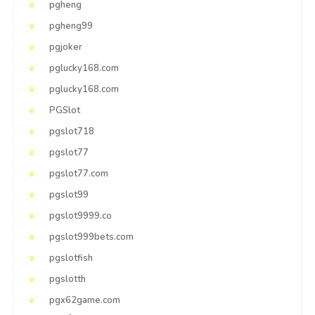
pgheng
pgheng99
pgjoker
pglucky168.com
pglucky168.com
PGSlot
pgslot718
pgslot77
pgslot77.com
pgslot99
pgslot9999.co
pgslot999bets.com
pgslotfish
pgslotth
pgx62game.com