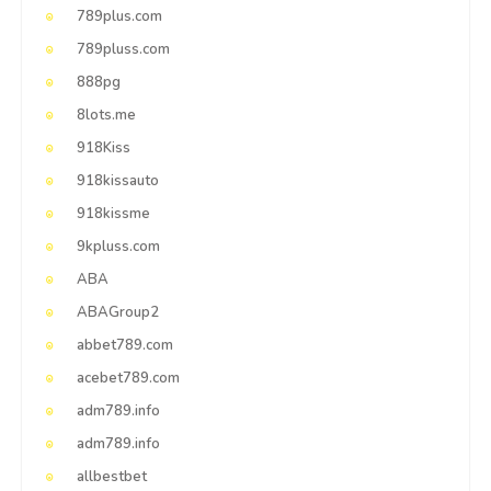
789plus.com
789pluss.com
888pg
8lots.me
918Kiss
918kissauto
918kissme
9kpluss.com
ABA
ABAGroup2
abbet789.com
acebet789.com
adm789.info
adm789.info
allbestbet