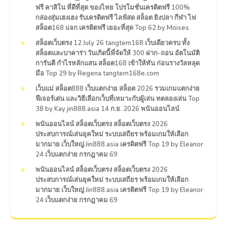
ฟรี คาสิโน ที่ดีที่สุด ของไทย โปรโมชั่นเครดิตฟรี 100%
กล่องสุ่มเฮงเฮง รับเครดิตฟรี ไลฟ์สด สล็อต ยิงปลา กีฬา ไพ่
สล็อต168 แจก เครดิตฟรี เยอะที่สุด Top 62 by Moises
สล็อตเว็บตรง 12 July 26 tangtem168 เว็บเดียวครบ ทั้ง
สล็อตและบาคาร่า วันเกิดนี้พี่จัดให้ 300 ฝาก-ถอน อัตโนมัติ
การันตี กำไรหลักแสน สล็อต168 เข้าให้ทัน ก่อนรางวัลหลุด
มือ Top 29 by Regena tangtem168e.com
เว็บแม่ สล็อต888 เว็บแตกง่าย สล็อต 2026 รวมเกมแตกง่าย
ฟีเจอร์เด่น และวิธีเลือกเว็บที่เหมาะกับผู้เล่น ทดลองเล่น Top
38 by Kay jin888.asia 14 ก.ย. 2026 พนันออนไลน์
พนันออนไลน์ สล็อตเว็บตรง สล็อตเว็บตรง 2026
ประสบการณ์เล่นยุคใหม่ ระบบเสถียร พร้อมเกมให้เลือก
มากมาย เว็บใหญ่ Jin888.asia เครดิตฟรี Top 19 by Eleanor
24 เว็บแตกง่าย กรกฎาคม 69
พนันออนไลน์ สล็อตเว็บตรง สล็อตเว็บตรง 2026
ประสบการณ์เล่นยุคใหม่ ระบบเสถียร พร้อมเกมให้เลือก
มากมาย เว็บใหญ่ Jin888.asia เครดิตฟรี Top 19 by Eleanor
24 เว็บแตกง่าย กรกฎาคม 69