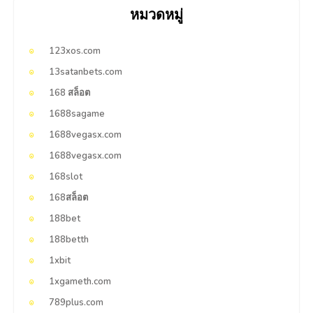
หมวดหมู่
123xos.com
13satanbets.com
168 สล็อต
1688sagame
1688vegasx.com
1688vegasx.com
168slot
168สล็อต
188bet
188betth
1xbit
1xgameth.com
789plus.com