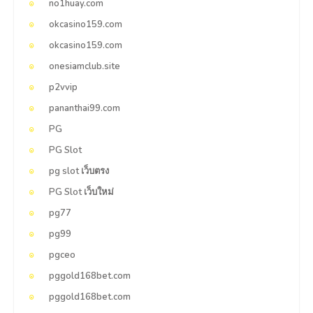
no1huay.com
okcasino159.com
okcasino159.com
onesiamclub.site
p2vvip
pananthai99.com
PG
PG Slot
pg slot เว็บตรง
PG Slot เว็บใหม่
pg77
pg99
pgceo
pggold168bet.com
pggold168bet.com