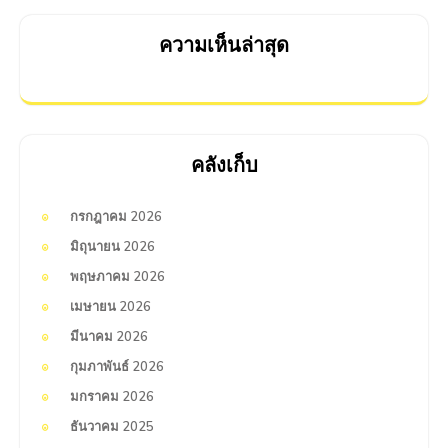
ความเห็นล่าสุด
คลังเก็บ
กรกฎาคม 2026
มิถุนายน 2026
พฤษภาคม 2026
เมษายน 2026
มีนาคม 2026
กุมภาพันธ์ 2026
มกราคม 2026
ธันวาคม 2025