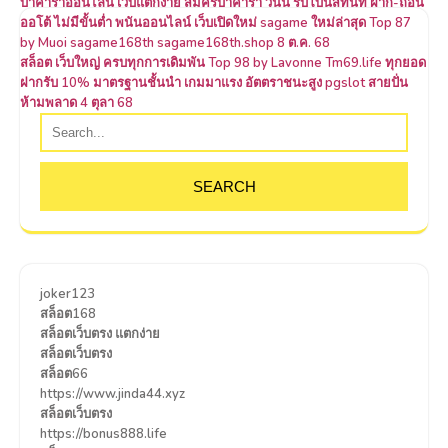
แนะแนว
บาคาร่าออนไลน์ เว็บแตกง่าย สมัครบาคาร่า วันนี้ รับโบนัสทันที ฝาก-ถอน
ออโต้ ไม่มีขั้นต่ำ พนันออนไลน์ เว็บเปิดใหม่ sagame ใหม่ล่าสุด Top 87
เรื่อง
by Muoi sagame168th sagame168th.shop 8 ต.ค. 68
สล็อต เว็บใหญ่ ครบทุกการเดิมพัน Top 98 by Lavonne Tm69.life ทุกยอด
ฝากรับ 10% มาตรฐานชั้นนำ เกมมาแรง อัตตราชนะสูง pgslot สายปั่น
ห้ามพลาด 4 ตุลา 68
joker123
สล็อต168
สล็อตเว็บตรง แตกง่าย
สล็อตเว็บตรง
สล็อต66
https://www.jinda44.xyz
สล็อตเว็บตรง
https://bonus888.life