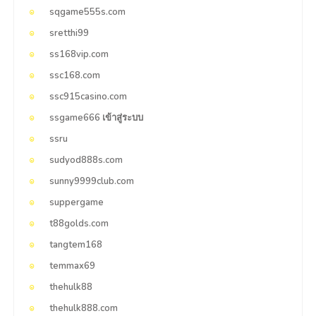
sqgame555s.com
sretthi99
ss168vip.com
ssc168.com
ssc915casino.com
ssgame666 เข้าสู่ระบบ
ssru
sudyod888s.com
sunny9999club.com
suppergame
t88golds.com
tangtem168
temmax69
thehulk88
thehulk888.com