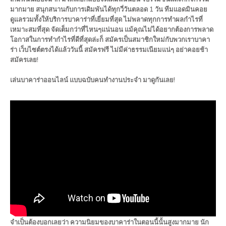
มากมาย สนุกสนานกับการเดิมพันได้ทุกวี่วันตลอด 1 วัน ทีมแอดมินคอย
ดูแลรวมทั้งให้บริการบาคาร่าที่เยี่ยมที่สุด ไม่พลาดทุกการทำผลกำไรที่
เหมาะสมที่สุด จัดเต็มกว่าที่ไหนๆแน่นอน แม้คุณไม่ได้อยากต้องการพลาด
โอกาสในการทำกำไรที่ดีที่สุดล่ะก็ สมัครเป็นสมาชิกใหม่กับพวกเราบาคา
ร่า เว็บไซต์ตรงได้แล้ววันนี้ สมัครฟรี ไม่มีค่าธรรมเนียมแน่ๆ อย่าคอยช้า
สมัครเลย!
เล่นบาคาร่าออนไลน์ แบบฉบับคนทำงานประจำ มาดูกันเลย!
จำเป็นต้องบอกเลยว่า ความนิยมของบาคาร่าในตอนนี้นั้นสูงมากมาย นัก