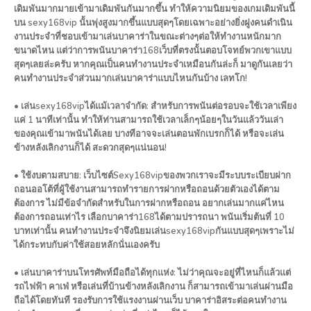
เดิมพันมากมายเข้ามาเดิมพันกันมากขึ้น ทำให้ความนิยมของเกมเดิมพันนี้
บน sexy168vip นั้นพุ่งสูงมากขึ้นแบบสุดๆโดยเฉพาะอย่างยิ่งฝูงคนดำเนิน
งานประจำที่ชอบเข้ามาเล่นบาคาร่าในขณะต่างๆต่อให้ทำงานหนักมาก
ขนาดไหน แต่ว่าการพนันบาคาร่า168เว็บที่ตรงนั้นตอบโจทย์พวกเขาแบบ
สุดๆเลยล่ะครับ หากคุณเป็นคนทำงานประจำเหมือนกันล่ะก็ มาดูกันเลยว่า
คนทำงานประจำส่วนมากเล่นบาคาร่าแบบไหนกันบ้าง เลทโก!
• เล่นsexy168vipได้แม้เวลาจำกัด: สำหรับการพนันต่อรอบจะใช้เวลาเพียง
แค่ 1 นาทีเท่านั้น ทำให้ท่านสามารถใช้เวลาเล็กๆน้อยๆในวันแล้ววันเล่า
ของคุณเข้ามาพนันได้เลย บางทีอาจจะเล่นตอนพักเบรกก็ได้ หรือจะเล่น
ข้างหลังเลิกงานก็ได้ สะดวกสุดๆแน่นอน!
• ใช้งบตามสบาย: เว็บไซต์Sexy168vipของพวกเราจะมีระบบระเบียบฝาก
ถอนออโต้ที่ผู้ใช้งานสามารถทำรายการฝากหรือถอนด้วยตัวเองได้ตาม
ต้องการ ไม่มีข้อจำกัดสำหรับในการฝากหรือถอน อยากเล่นมากแค่ไหน
ต้องการถอนเท่าไร เลือกบาคาร่า168ได้ตามปรารถนา พนันเริ่มต้นที่ 10
บาทเท่านั้น คนทำงานประจำจึงนิยมเล่นsexy168vipกันแบบสุดๆเพราะไม่
ได้กระทบกับค่าใช้สอยหลักนั่นเองครับ
• เล่นบาคาร่าบนโทรศัพท์มือถือได้ทุกแห่ง: ไม่ว่าคุณจะอยู่ที่ไหนก็แล้วแต่
รถไฟฟ้า คาเฟ่ หรือเล่นที่บ้านข้างหลังเลิกงาน ก็สามารถเข้ามาเล่นผ่านมือ
ถือได้โดยทันที รองรับการใช้แรงงานผ่านเว็บ บาคาร่าอิสระต่อคนทำงาน