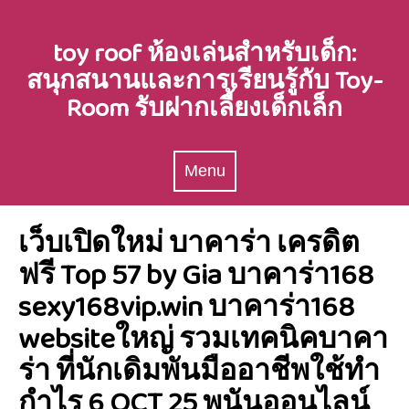
Skip
to
toy roof ห้องเล่นสำหรับเด็ก:
content
สนุกสนานและการเรียนรู้กับ Toy-
Room รับฝากเลี้ยงเด็กเล็ก
Menu
Menu
เว็บเปิดใหม่ บาคาร่า เครดิต
ฟรี Top 57 by Gia บาคาร่า168
sexy168vip.win บาคาร่า168
websiteใหญ่ รวมเทคนิคบาคา
ร่า ที่นักเดิมพันมืออาชีพใช้ทำ
กำไร 6 OCT 25 พนันออนไลน์