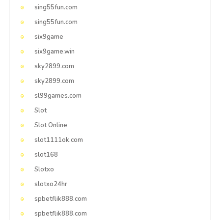
sing55fun.com
sing55fun.com
six9game
six9game.win
sky2899.com
sky2899.com
sl99games.com
Slot
Slot Online
slot1111ok.com
slot168
Slotxo
slotxo24hr
spbetflik888.com
spbetflik888.com