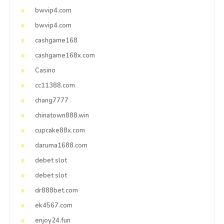
bwvip4.com
bwvip4.com
cashgame168
cashgame168x.com
Casino
cc11388.com
chang7777
chinatown888.win
cupcake88x.com
daruma1688.com
debet slot
debet slot
dr888bet.com
ek4567.com
enjoy24.fun