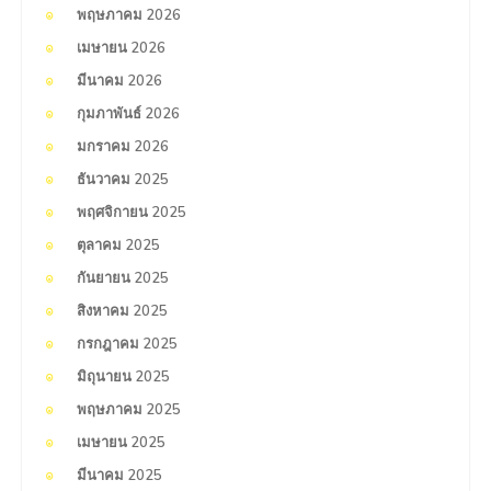
พฤษภาคม 2026
เมษายน 2026
มีนาคม 2026
กุมภาพันธ์ 2026
มกราคม 2026
ธันวาคม 2025
พฤศจิกายน 2025
ตุลาคม 2025
กันยายน 2025
สิงหาคม 2025
กรกฎาคม 2025
มิถุนายน 2025
พฤษภาคม 2025
เมษายน 2025
มีนาคม 2025