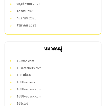
พฤศจิกายน 2023
ตุลาคม 2023
กันยายน 2023
สิงหาคม 2023
หมวดหมู่
123xos.com
13satanbets.com
168 สล็อต
1688sagame
1688vegasx.com
1688vegasx.com
168slot