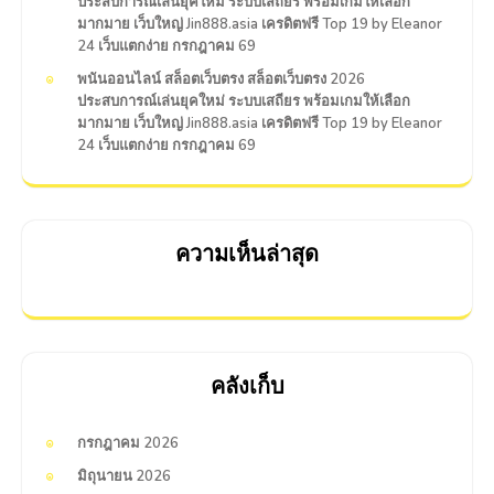
ประสบการณ์เล่นยุคใหม่ ระบบเสถียร พร้อมเกมให้เลือก
มากมาย เว็บใหญ่ Jin888.asia เครดิตฟรี Top 19 by Eleanor
24 เว็บแตกง่าย กรกฎาคม 69
พนันออนไลน์ สล็อตเว็บตรง สล็อตเว็บตรง 2026
ประสบการณ์เล่นยุคใหม่ ระบบเสถียร พร้อมเกมให้เลือก
มากมาย เว็บใหญ่ Jin888.asia เครดิตฟรี Top 19 by Eleanor
24 เว็บแตกง่าย กรกฎาคม 69
ความเห็นล่าสุด
คลังเก็บ
กรกฎาคม 2026
มิถุนายน 2026