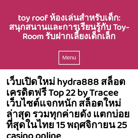
Skip
to
toy roof ห้องเล่นสำหรับเด็ก:
content
สนุกสนานและการเรียนรู้กับ Toy-
Room รับฝากเลี้ยงเด็กเล็ก
Menu
Menu
เว็บเปิดใหม่ hydra888 สล็อต
เครดิตฟรี Top 22 by Tracee
เว็บไซต์แจกหนัก สล็อตใหม่
ล่าสุด รวมทุกค่ายดัง แตกบ่อย
ที่สุดในไทย 15 พฤศจิกายน 25
casino online