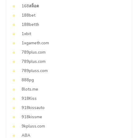
168สล็อต
188bet
188betth
1xbit
1xgameth.com
789plus.com
789plus.com
789pluss.com
888pg
8lots.me
918Kiss
918kissauto
918kissme
9kpluss.com
ABA