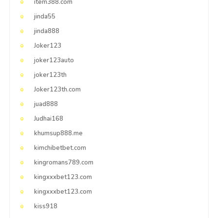
item388.com
jinda55
jinda888
Joker123
joker123auto
joker123th
Joker123th.com
juad888
Judhai168
khumsup888.me
kimchibetbet.com
kingromans789.com
kingxxxbet123.com
kingxxxbet123.com
kiss918