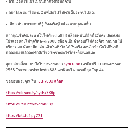
• อ่านเงื่อนไขโปรโมชั่นทุกครั้งก่อนกดรับ
• อย่าโลภ อย่าไล่ตามเงินที่เสียไป ไม่เช่นนั้นจะจบไม่สวย
• เลือกเล่นเฉพาะเกมที่รู้เรื่องจริงๆไม่ต้องตามบุคคลอื่น
หากคุณกำลังมองหาเว็บไซต์hydra888 สล็อตพนันที่อีกทั้งมั่นคง ปลอดภัย
โปรแรง และไม่ทุจริต hydra888 สล็อต เป็นคำตอบที่ไม่ต้องคิดมากมาย ให้
บริการแบบมืออาชีพ เล่นแล้วบันเทิงใจ ได้เงินจริง ถอนไวข้างในไม่กี่นาที
ทดลองเองแล้วจะเข้าจิตใจว่าเพราะอะไรใครๆก็เสนอแนะ
สูตรเล่นสล็อตแบบมือโปร hydra888
hydra888
เครดิตฟรี 11 November
2568 Tracee casino hydra888 เครดิตฟรี มาแรงที่สุด Top 44
ขอขอบพระคุณเว็บ
hydra888 สล็อต
https://rebrand.ly/hydra888p
https://cutly.info/hydra888p
https://bitt.to/npy221