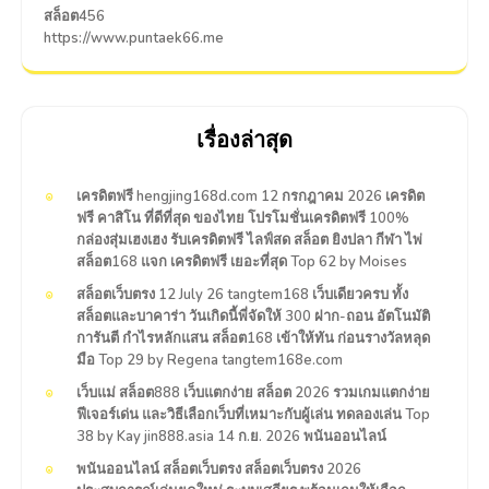
สล็อต456
https://www.puntaek66.me
เรื่องล่าสุด
เครดิตฟรี hengjing168d.com 12 กรกฎาคม 2026 เครดิต
ฟรี คาสิโน ที่ดีที่สุด ของไทย โปรโมชั่นเครดิตฟรี 100%
กล่องสุ่มเฮงเฮง รับเครดิตฟรี ไลฟ์สด สล็อต ยิงปลา กีฬา ไพ่
สล็อต168 แจก เครดิตฟรี เยอะที่สุด Top 62 by Moises
สล็อตเว็บตรง 12 July 26 tangtem168 เว็บเดียวครบ ทั้ง
สล็อตและบาคาร่า วันเกิดนี้พี่จัดให้ 300 ฝาก-ถอน อัตโนมัติ
การันตี กำไรหลักแสน สล็อต168 เข้าให้ทัน ก่อนรางวัลหลุด
มือ Top 29 by Regena tangtem168e.com
เว็บแม่ สล็อต888 เว็บแตกง่าย สล็อต 2026 รวมเกมแตกง่าย
ฟีเจอร์เด่น และวิธีเลือกเว็บที่เหมาะกับผู้เล่น ทดลองเล่น Top
38 by Kay jin888.asia 14 ก.ย. 2026 พนันออนไลน์
พนันออนไลน์ สล็อตเว็บตรง สล็อตเว็บตรง 2026