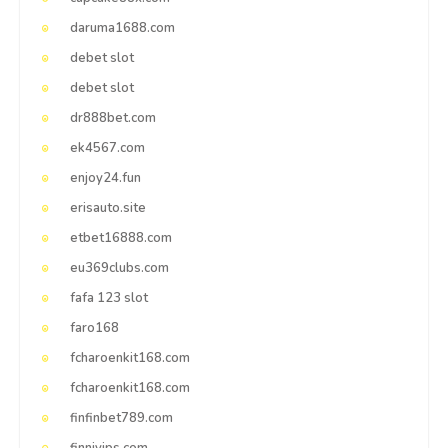
daruma1688.com
debet slot
debet slot
dr888bet.com
ek4567.com
enjoy24.fun
erisauto.site
etbet16888.com
eu369clubs.com
fafa 123 slot
faro168
fcharoenkit168.com
fcharoenkit168.com
finfinbet789.com