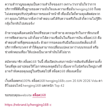
ความสำราญของคุณเป็นความสำเร็จของเรา เพราะว่าเรามั่นใจว่าการ
บริการที่ดีคือพื้นฐานของความมั่นใจและความเชื่อมั่น hengjing168 ก็เลย
ไม่เคยหยุดปรับปรุงศักยภาพของเจ้าหน้าที่ เพื่อเมื่อใดก็ตามคุณติดต่อพวก
เรา คุณจะได้รับมากยิ่งกว่าคำตอบ แต่ได้รับความตรึงใจแล้วก็ความไม่รู้สึก
กลุ้มใจกลับไปเสมอจ้ะ!
ถ้าหากคุณคือคนสมัยใหม่ที่ชอบความท้าทาย ตกหลุมรักในกราฟิกเกมที่
กราฟฟิคสวยงาม แล้วก็อยากได้ความเชื่อมั่นในเรื่องการเงิน สล็อต168 คือ
คำตอบท้ายที่สุดของคุณจ้ะ ด้วยการรอคอยงรับมือถือแบบจัดเต็มแล้วก็
บริการที่ครบวงจร ทำให้คุณสามารถเปลี่ยนแปลงเวลาว่างบนรถเมล์ หรือ
ช่วงพักตอนเที่ยง ให้แปลงเป็นเวลาทำเงินได้ไม่ยาก
สมัครสมาชิก สล็อต168 วันนี้ เพื่อเปิดประสบการณ์การเดิมพันที่เด็ดรวมทั้ง
โดนที่สุด อย่าปล่อยให้โอกาสทองหลุดมือไป เนื่องจากโบนัสก้อนใหญ่บางที
อาจกำลังคอยคุณอยู่ในสปินต่อไปที่ สล็อต168 เพียงแค่นั้น!
เว็บสล็อตตรง100% สล็อต168 hengjing168c.com 20 JUN 2026 Vida คา
สิโนออนไลน์ hengjing168 แตกหนัก Top 42
ขอขอบคุณwebsite
สล็อต168
https://rebrand.ly/hengjing168-c