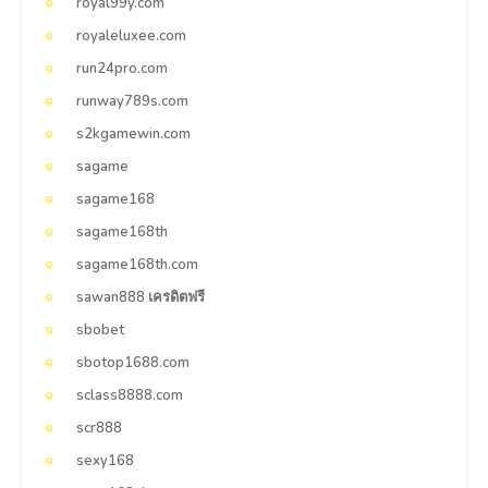
royal99y.com
royaleluxee.com
run24pro.com
runway789s.com
s2kgamewin.com
sagame
sagame168
sagame168th
sagame168th.com
sawan888 เครดิตฟรี
sbobet
sbotop1688.com
sclass8888.com
scr888
sexy168