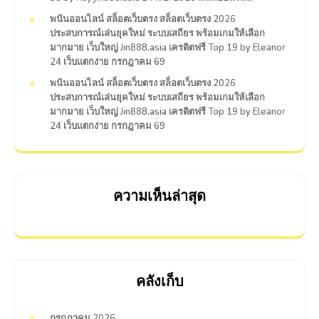
พนันออนไลน์ สล็อตเว็บตรง สล็อตเว็บตรง 2026
ประสบการณ์เล่นยุคใหม่ ระบบเสถียร พร้อมเกมให้เลือก
มากมาย เว็บใหญ่ Jin888.asia เครดิตฟรี Top 19 by Eleanor
24 เว็บแตกง่าย กรกฎาคม 69
พนันออนไลน์ สล็อตเว็บตรง สล็อตเว็บตรง 2026
ประสบการณ์เล่นยุคใหม่ ระบบเสถียร พร้อมเกมให้เลือก
มากมาย เว็บใหญ่ Jin888.asia เครดิตฟรี Top 19 by Eleanor
24 เว็บแตกง่าย กรกฎาคม 69
ความเห็นล่าสุด
คลังเก็บ
กรกฎาคม 2026