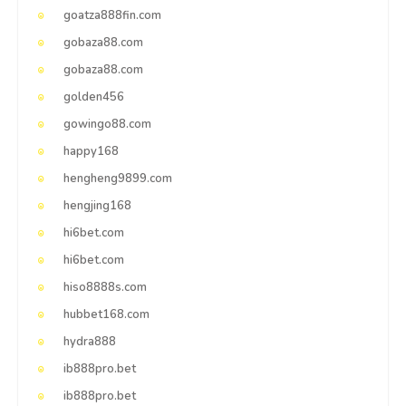
goatza888fin.com
gobaza88.com
gobaza88.com
golden456
gowingo88.com
happy168
hengheng9899.com
hengjing168
hi6bet.com
hi6bet.com
hiso8888s.com
hubbet168.com
hydra888
ib888pro.bet
ib888pro.bet