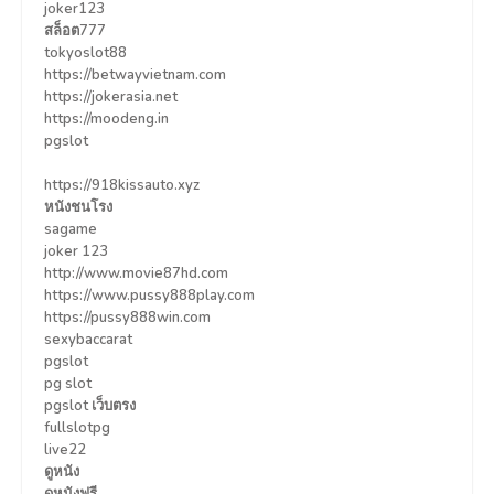
joker123
สล็อต777
tokyoslot88
https://betwayvietnam.com
https://jokerasia.net
https://moodeng.in
pgslot
https://918kissauto.xyz
หนังชนโรง
sagame
joker 123
http://www.movie87hd.com
https://www.pussy888play.com
https://pussy888win.com
sexybaccarat
pgslot
pg slot
pgslot เว็บตรง
fullslotpg
live22
ดูหนัง
ดูหนังฟรี