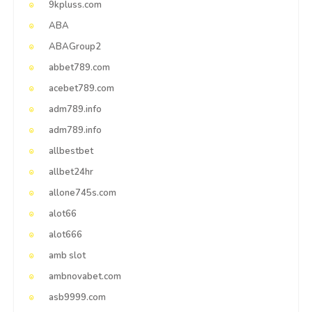
9kpluss.com
ABA
ABAGroup2
abbet789.com
acebet789.com
adm789.info
adm789.info
allbestbet
allbet24hr
allone745s.com
alot66
alot666
amb slot
ambnovabet.com
asb9999.com