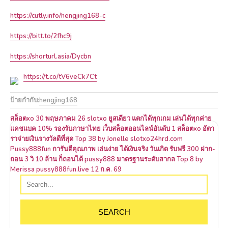
https://cutly.info/hengjing168-c
https://bitt.to/2fhc9j
https://shorturl.asia/Dycbn
https://t.co/tV6veCk7Ct
ป้ายกำกับ:
hengjing168
แนะแนว
สล็อตxo 30 พฤษภาคม 26 slotxo ยูสเดียว แตกได้ทุกเกม เล่นได้ทุกค่าย
แคชแบค 10% รองรับภาษาไทย เว็บสล็อตออนไลน์อันดับ 1 สล็อตxo อัตา
เรื่อง
ราจ่ายเงินรางวัลดีที่สุด Top 38 by Jonelle slotxo24hrd.com
Pussy888fun การันตีคุณภาพ เล่นง่าย ได้เงินจริง วันเกิด รับฟรี 300 ฝาก-
ถอน 3 วิ 10 ล้าน ก็ถอนได้ pussy888 มาตรฐานระดับสากล Top 8 by
Merissa pussy888fun.live 12 ก.ค. 69