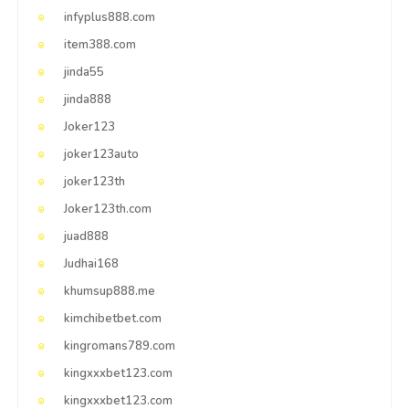
infyplus888.com
item388.com
jinda55
jinda888
Joker123
joker123auto
joker123th
Joker123th.com
juad888
Judhai168
khumsup888.me
kimchibetbet.com
kingromans789.com
kingxxxbet123.com
kingxxxbet123.com