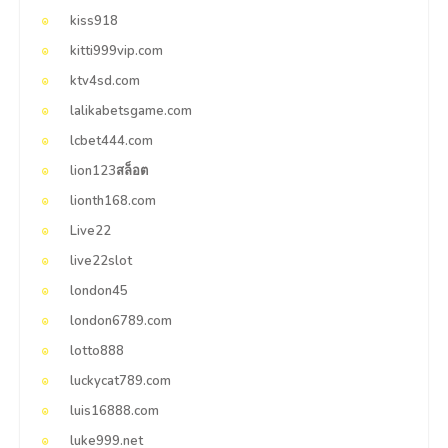
kiss918
kitti999vip.com
ktv4sd.com
lalikabetsgame.com
lcbet444.com
lion123สล็อต
lionth168.com
Live22
live22slot
london45
london6789.com
lotto888
luckycat789.com
luis16888.com
luke999.net