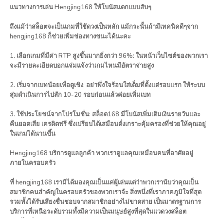
แนวทางการเล่น Hengjing168 ให้โบนัสแตกแบบสับๆ
ถึงแม้ว่าสล็อตจะเป็นเกมที่ใช้ดวงเป็นหลัก แม้กระนั้นถ้ามีเทคนิคดีๆจาก
hengjing168 ก็ช่วยเพิ่มช่องทางชนะได้นะคะ
1. เลือกเกมที่มีค่า RTP สูงขึ้นมากยิ่งกว่า 96%: ในหน้าเว็บไซต์ของพวกเรา
จะมีรายละเอียดบอกแจ่มแจ้งว่าเกมไหนมีอัตราจ่ายสูง
2. เริ่มจากเบทน้อยเพื่อดูเชิง: อย่าพึ่งใจร้อนใส่เต็มที่ตั้งแต่รอบแรก ให้ระบบ
สุ่มดำเนินการไปสัก 10-20 รอบก่อนแล้วค่อยเพิ่มเบท
3. ใช้ประโยชน์จากโปรโมชั่น: สล็อต168 มีโบนัสเพิ่มเติมเงินรายวันและ
คืนยอดเสีย เครดิตฟรี ซึ่งเปรียบได้เสมือนดั่งเกราะคุ้มครองที่ช่วยให้คุณอยู่
ในเกมได้นานขึ้น
Hengjing168 บริการดูแลลูกค้า พวกเราดูแลคุณเหมือนคนที่อาศัยอยู่
ภายในครอบครัว
ที่ hengjing168 เรามิได้มองคุณเป็นแค่ผู้เล่นแต่ว่าพวกเรานับว่าคุณเป็น
สมาชิกคนสำคัญในครอบครัวของพวกเราจ้ะ สิ่งหนึ่งที่เราภาคภูมิใจที่สุด
รวมทั้งได้รับเสียงชื่นชอบจากสมาชิกอย่างไม่ขาดสาย เป็นมาตรฐานการ
บริการที่เหนือระดับรวมทั้งมีความเป็นมนุษย์สูงที่สุดในแวดวงสล็อต