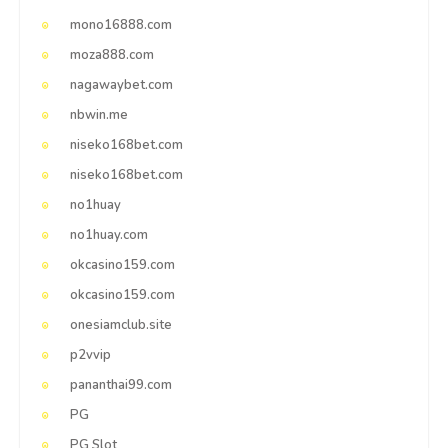
mono16888.com
moza888.com
nagawaybet.com
nbwin.me
niseko168bet.com
niseko168bet.com
no1huay
no1huay.com
okcasino159.com
okcasino159.com
onesiamclub.site
p2vvip
pananthai99.com
PG
PG Slot