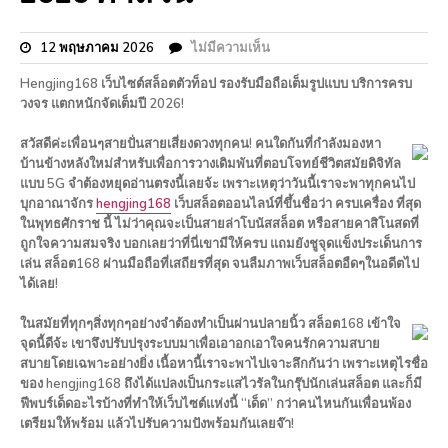
12 พฤษภาคม 2026
ไม่มีความเห็น
Hengjing168 เว็บไซต์สล็อตตัวท็อป รองรับมือถือเต็มรูปแบบ บริการครบ
วงจร แตกหนักจัดเต็มปี 2026!
สวัสดีค่ะเพื่อนๆสายปั่นสายเสี่ยงดวงทุกคน! คนใดกันที่กำลังมองหา
บ้านข้างหลังใหม่สำหรับเพื่อการวางเดิมพันที่ตอบโจทย์ชีวิตสมัยดิจิทัล
แบบ 5G จำต้องหยุดอ่านตรงนี้เลยจ้ะ เพราะเหตุว่าวันนี้เราจะพาทุกคนไป
บุกอาณาจักร
hengjing168
เว็บสล็อตออนไลน์ที่ขึ้นชื่อว่า ครบเครื่อง ที่สุด
ในพุทธศักราช นี้ ไม่ว่าคุณจะเป็นสายล่าโบนัสสล็อต หรือสายคาสิโนสดที่
ถูกใจความสมจริง บอกเลยว่าที่นี่เขามีให้ครบ แถมยังชูจุดแข็งประเด็นการ
เล่น สล็อต168 ผ่านมือถือที่เสถียรที่สุด จนลืมภาพเว็บสล็อตอืดๆในอดีตไป
ได้เลย!
ในสมัยที่ทุกๆสิ่งทุกๆอย่างจำต้องทำเป็นผ่านปลายนิ้ว สล็อต168 เข้าใจ
จุดนี้ดีจ้ะ เขาจึงปรับปรุงระบบมาเพื่อเอาอกเอาใจคนรักความสบาย
สบายโดยเฉพาะอย่างยิ่ง เนื้อหานี้เราจะพาไปเจาะลึกกันว่า เพราะเหตุไรชื่อ
ของ hengjing168 ถึงได้แปลงเป็นกระแสไวรัลในกรุ๊ปนักเล่นสล็อต และก็มี
ฟีพบร์เด็ดอะไรบ้างที่ทำให้เว็บไซต์แห่งนี้ “เด็ด” กว่าคนไหนกันเพื่อนพ้อง
เตรียมให้พร้อม แล้วไปรับความปังพร้อมกันเลยจ๊า!