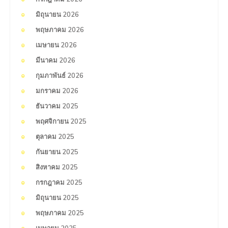
มิถุนายน 2026
พฤษภาคม 2026
เมษายน 2026
มีนาคม 2026
กุมภาพันธ์ 2026
มกราคม 2026
ธันวาคม 2025
พฤศจิกายน 2025
ตุลาคม 2025
กันยายน 2025
สิงหาคม 2025
กรกฎาคม 2025
มิถุนายน 2025
พฤษภาคม 2025