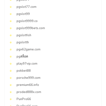
pgslot77.com
pgslot99
pgslot9999.co
pgslot999bets.com
pgslotfish
pgslotth
pgx62game.com
pgสล็อต
play97vip.com
pokbet88
porsche999.com
premium66.info
proded888x.com
PunPro66