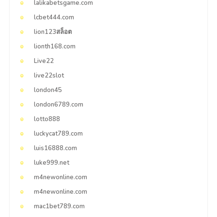
lalikabetsgame.com
lcbet444.com
lion123สล็อต
lionth168.com
Live22
live22slot
london45
london6789.com
lotto888
luckycat789.com
luis16888.com
luke999.net
m4newonline.com
m4newonline.com
mac1bet789.com