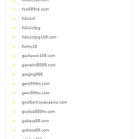
fox689ok.com
fullslot
fullslotpg
fullslotpg168.com
funny18
gachawin168.com
gamehit8888.com
gaojing888
gem99ths.com
gem99ths.com
goatbetroyalcasino.com
goatza888fin.com
gobaza88.com
gobaza88.com