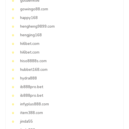
golden456
gowingo88.com
happy168
hengheng9899.com
hengjing168
hi6bet.com
hi6bet.com
hiso8888s.com
hubbet168.com
hydra888
ib888pro.bet
ib888pro.bet
infyplus888.com
item388.com
jinda55