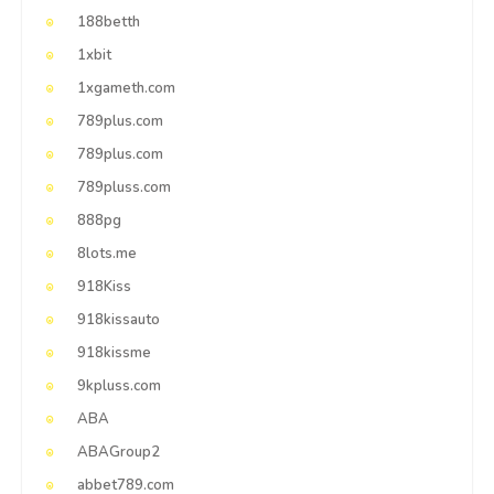
188betth
1xbit
1xgameth.com
789plus.com
789plus.com
789pluss.com
888pg
8lots.me
918Kiss
918kissauto
918kissme
9kpluss.com
ABA
ABAGroup2
abbet789.com