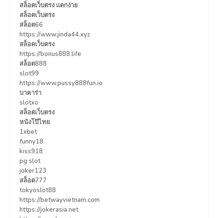
สล็อตเว็บตรง แตกง่าย
สล็อตเว็บตรง
สล็อต66
https://www.jinda44.xyz
สล็อตเว็บตรง
https://bonus888.life
สล็อต888
slot99
https://www.pussy888fun.io
บาคาร่า
slotxo
สล็อตเว็บตรง
หนังโป๊ไทย
1xbet
funny18
kiss918
pg slot
joker123
สล็อต777
tokyoslot88
https://betwayvietnam.com
https://jokerasia.net