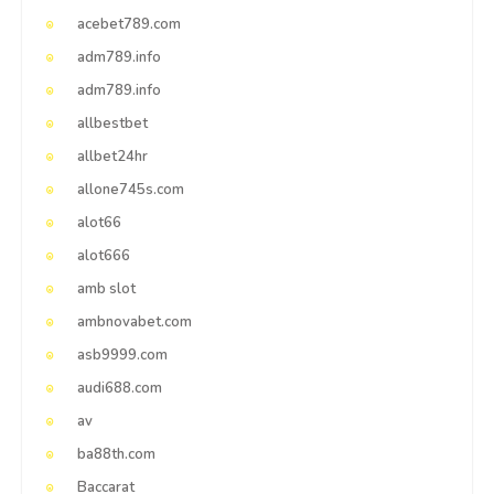
acebet789.com
adm789.info
adm789.info
allbestbet
allbet24hr
allone745s.com
alot66
alot666
amb slot
ambnovabet.com
asb9999.com
audi688.com
av
ba88th.com
Baccarat