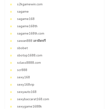
s2kgamewin.com
sagame
sagame168
sagame168th
sagame168th.com
sawan888 เครดิตฟรี
sbobet
sbotop1688.com
sclass8888.com
scr888
sexy168
sexy168vip
sexyauto168
sexybaccarat168.com
sexygame1688k