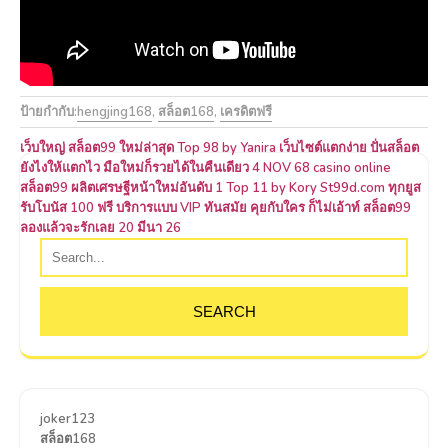
ป้ายกำกับ:
hengjing168
,
สล็อต168
,
เครดิตฟรี
แนะแนว
เว็บใหญ่ สล็อต99 ใหม่ล่าสุด Top 98 by Yanira เว็บไซต์แตกง่าย ปั่นสล็อต
ยังไงให้แตกไว มือใหม่ก็รวยได้ในคืนเดียว 4 NOV 68 casino online
เรื่อง
สล็อต99 ผลิตเศรษฐีหน้าใหม่อันดับ 1 Top 11 by Kory St99d.com ทุกยูส
รับโบนัส 100 ฟรี บริการแบบ VIP ทันสมัย คุยกับใคร ก็ไม่เอ้าท์ สล็อต99
ลองแล้วจะรักเลย 20 มีนา 26
joker123
สล็อต168