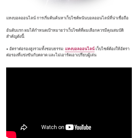
แทงบอลออนไลน์ การเริ่มต้นค้นหาเว็บไซต์พนันบอลออนไลน์ที่น่าเชื่อถือ
อันดับแรก ผมได้กำหนดเป้าหมายว่าเว็บไซต์ที่ผมเลือกควรมีคุณสมบัติ
สำคัญดังนี้:
• อัตราต่อรองสูงรวมทั้งชอบธรรม:
แทงบอลออนไลน์
เว็บไซต์ต้องให้อัตรา
ต่อรองที่แข่งขันกับตลาด และไม่เอารัดเอาเปรียบผู้เล่น