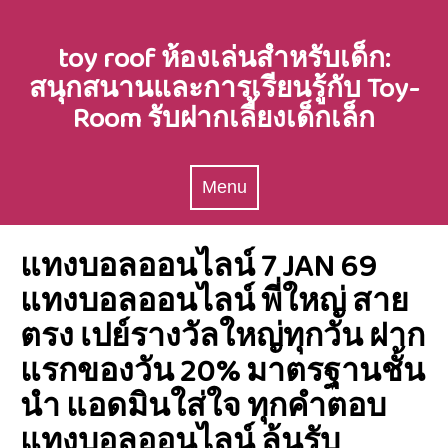
Skip
to
toy roof ห้องเล่นสำหรับเด็ก:
content
สนุกสนานและการเรียนรู้กับ Toy-
Room รับฝากเลี้ยงเด็กเล็ก
Menu
Menu
แทงบอลออนไลน์ 7 JAN 69
แทงบอลออนไลน์ พี่ใหญ่ สาย
ตรง เปย์รางวัลใหญ่ทุกวัน ฝาก
แรกของวัน 20% มาตรฐานชั้น
นำ แอดมินใส่ใจ ทุกคำตอบ
แทงบอลออนไลน์ ลุ้นรับ