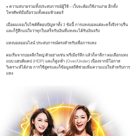
• ความสบายรวมทั้งประสบการณ์ผู้ใช้ – เว็บจะต้องใช้งานง่าย อีกทั้ง
โทรศัพท์มือถือรวมทั้งคอมพิวเตอร์
เมื่อผมเจอเว็บไซต์ที่ตอบปัญหาทั้ง 3 ข้อนี้ การแทงบอลแต่ละครั้งจึงราบรื่น
และก็รู้สึกแน่ใจว่าทุกใบเสร็จรับเงินที่แทงจะได้รับเงินจริง
แทงบอลออนไลน์ ประสบการณ์ตรงสำหรับเพื่อการแทง
ผมเริ่มจากบอลลีกใหญ่ ตัวอย่างเช่น พรีเมียร์ลีก แล้วก็ลาลีกา ผมเลือกแทง
แบบ แฮนดิแคป (HDP) และก็สูง/ต่ำ (Over/Under) เนื่องจากมีโอกาส
วิเคราะห์ได้ง่าย การใช้สูตรและก็ข้อมูลสถิติช่วยเพิ่มความแน่ใจสำหรับการ
แทง