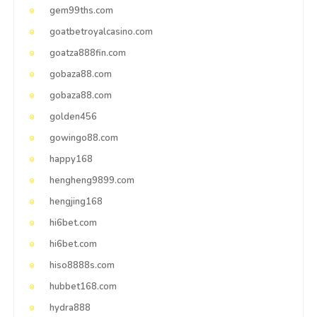
gem99ths.com
goatbetroyalcasino.com
goatza888fin.com
gobaza88.com
gobaza88.com
golden456
gowingo88.com
happy168
hengheng9899.com
hengjing168
hi6bet.com
hi6bet.com
hiso8888s.com
hubbet168.com
hydra888