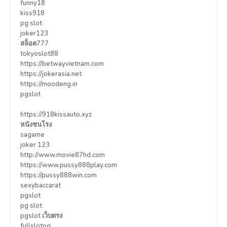
funny18
kiss918
pg slot
joker123
สล็อต777
tokyoslot88
https://betwayvietnam.com
https://jokerasia.net
https://moodeng.in
pgslot
https://918kissauto.xyz
หนังชนโรง
sagame
joker 123
http://www.movie87hd.com
https://www.pussy888play.com
https://pussy888win.com
sexybaccarat
pgslot
pg slot
pgslot เว็บตรง
fullslotpg