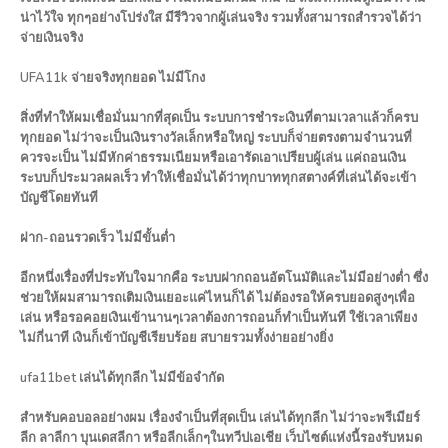
น่าไว้ใจ ทุกๆอย่างโปร่งใส มีรีวิวจากผู้เล่นจริง รวมทั้งสามารถสำรวจได้ว่า
จ่ายเงินจริง
UFA11k จ่ายจริงทุกยอด ไม่มีโกง
สิ่งที่ทำให้ผมเชื่อมั่นมากที่สุดเป็น ระบบการชำระเงินที่ตามเวลาแล้วก็ครบ
ทุกยอด ไม่ว่าจะเป็นเงินรางวัลเล็กหรือใหญ่ ระบบก็จ่ายตรงตามจำนวนที่
ควรจะเป็น ไม่มีหักค่าธรรมเนียมหรือเอารัดเอาเปรียบผู้เล่น แค่ถอนเงิน
ระบบก็ประมวลผลเร็ว ทำให้เชื่อมั่นได้ว่าทุกบาททุกสตางค์ที่เล่นได้จะเข้า
บัญชีโดยทันที
ฝาก-ถอนรวดเร็ว ไม่มีขั้นต่ำ
อีกหนึ่งเรื่องที่ประทับใจมากคือ ระบบฝากถอนอัตโนมัติและไม่มีอย่างต่ำ ซึ่ง
ช่วยให้ผมสามารถเติมเงินเยอะแค่ไหนก็ได้ ไม่ต้องรอให้ครบยอดสูงๆเพื่อ
เล่น หรือรอคอยเงินเข้านานๆเวลาต้องการถอนก็ทำเป็นทันที ใช้เวลาเพียง
ไม่กี่นาที เงินก็เข้าบัญชีเรียบร้อย สบายรวมทั้งง่ายอย่างยิ่ง
ufa11bet เล่นได้ทุกลีก ไม่มีข้อจำกัด
สำหรับคอบอลอย่างผม เรื่องจำเป็นที่สุดเป็น เล่นได้ทุกลีก ไม่ว่าจะพรีเมียร์
ลีก ลาลีกา บุนเดสลีกา หรือลีกเล็กๆในทวีปเอเชีย เว็บไซต์แห่งนี้รองรับหมด