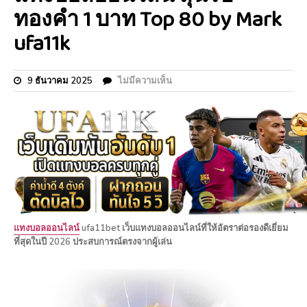
ทองคำ 1 บาท Top 80 by Mark
ufa11k
9 ธันวาคม 2025
ไม่มีความเห็น
แทงบอลออนไลน์
ufa11bet เว็บแทงบอลออนไลน์ที่ให้อัตราต่อรองดีเยี่ยม
ที่สุดในปี 2026 ประสบการณ์ตรงจากผู้เล่น