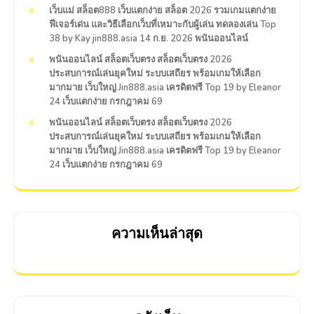
เว็บแม่ สล็อต888 เว็บแตกง่าย สล็อต 2026 รวมเกมแตกง่าย
ฟีเจอร์เด่น และวิธีเลือกเว็บที่เหมาะกับผู้เล่น ทดลองเล่น Top
38 by Kay jin888.asia 14 ก.ย. 2026 พนันออนไลน์
พนันออนไลน์ สล็อตเว็บตรง สล็อตเว็บตรง 2026
ประสบการณ์เล่นยุคใหม่ ระบบเสถียร พร้อมเกมให้เลือก
มากมาย เว็บใหญ่ Jin888.asia เครดิตฟรี Top 19 by Eleanor
24 เว็บแตกง่าย กรกฎาคม 69
พนันออนไลน์ สล็อตเว็บตรง สล็อตเว็บตรง 2026
ประสบการณ์เล่นยุคใหม่ ระบบเสถียร พร้อมเกมให้เลือก
มากมาย เว็บใหญ่ Jin888.asia เครดิตฟรี Top 19 by Eleanor
24 เว็บแตกง่าย กรกฎาคม 69
ความเห็นล่าสุด