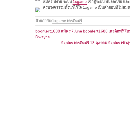
สมัคร ที่ง่าย ระบบ
1xgame
เข้าสู่ระบบ ที่ปลอดภัย แล
ครบวงจรรวมทั้งน่าไว้ใจ 1xgame เป็นคำตอบที่ไม่ส
ป้ายกำกับ:
1xgame เครดิตฟรี
แนะแนว
boonlert1688 สมัคร 7 June boonlert1688 เครดิตฟรี โหมด
Dwayne
เรื่อง
9kplus เครดิตฟรี 18 ตุลาคม 9kplus เข้าสู