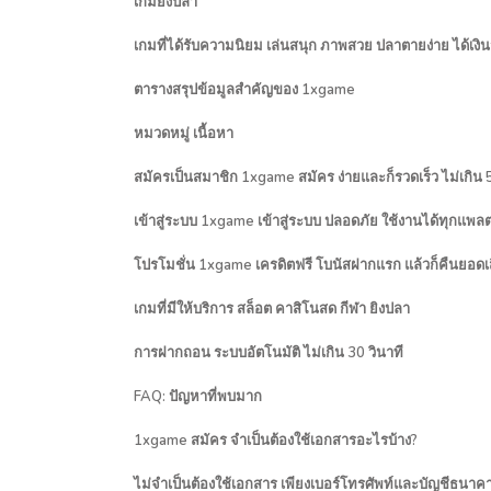
เกมยิงปลา
เกมที่ได้รับความนิยม เล่นสนุก ภาพสวย ปลาตายง่าย ได้เงิน
ตารางสรุปข้อมูลสำคัญของ 1xgame
หมวดหมู่ เนื้อหา
สมัครเป็นสมาชิก 1xgame สมัคร ง่ายและก็รวดเร็ว ไม่เกิน 
เข้าสู่ระบบ 1xgame เข้าสู่ระบบ ปลอดภัย ใช้งานได้ทุกแพล
โปรโมชั่น 1xgame เครดิตฟรี โบนัสฝากแรก แล้วก็คืนยอดเ
เกมที่มีให้บริการ สล็อต คาสิโนสด กีฬา ยิงปลา
การฝากถอน ระบบอัตโนมัติ ไม่เกิน 30 วินาที
FAQ: ปัญหาที่พบมาก
1xgame สมัคร จำเป็นต้องใช้เอกสารอะไรบ้าง?
ไม่จำเป็นต้องใช้เอกสาร เพียงเบอร์โทรศัพท์และบัญชีธนาคารท