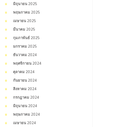
มิถุนายน 2025
พฤษภาคม 2025
เมษายน 2025
มีนาคม 2025
กุมภาพันธ์ 2025
มกราคม 2025
ธันวาคม 2024
พฤศจิกายน 2024
ตุลาคม 2024
กันยายน 2024
สิงหาคม 2024
กรกฎาคม 2024
มิถุนายน 2024
พฤษภาคม 2024
เมษายน 2024