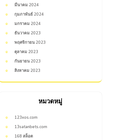
มีนาคม 2024
กุมภาพันธ์ 2024
มกราคม 2024
ธันวาคม 2023
พฤศจิกายน 2023
ตุลาคม 2023
กันยายน 2023
สิงหาคม 2023
หมวดหมู่
123xos.com
13satanbets.com
168 สล็อต