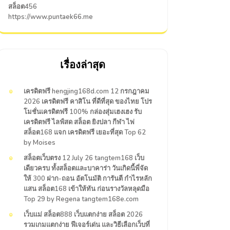
สล็อต456
https://www.puntaek66.me
เรื่องล่าสุด
เครดิตฟรี hengjing168d.com 12 กรกฎาคม
2026 เครดิตฟรี คาสิโน ที่ดีที่สุด ของไทย โปร
โมชั่นเครดิตฟรี 100% กล่องสุ่มเฮงเฮง รับ
เครดิตฟรี ไลฟ์สด สล็อต ยิงปลา กีฬา ไพ่
สล็อต168 แจก เครดิตฟรี เยอะที่สุด Top 62
by Moises
สล็อตเว็บตรง 12 July 26 tangtem168 เว็บ
เดียวครบ ทั้งสล็อตและบาคาร่า วันเกิดนี้พี่จัด
ให้ 300 ฝาก-ถอน อัตโนมัติ การันตี กำไรหลัก
แสน สล็อต168 เข้าให้ทัน ก่อนรางวัลหลุดมือ
Top 29 by Regena tangtem168e.com
เว็บแม่ สล็อต888 เว็บแตกง่าย สล็อต 2026
รวมเกมแตกง่าย ฟีเจอร์เด่น และวิธีเลือกเว็บที่