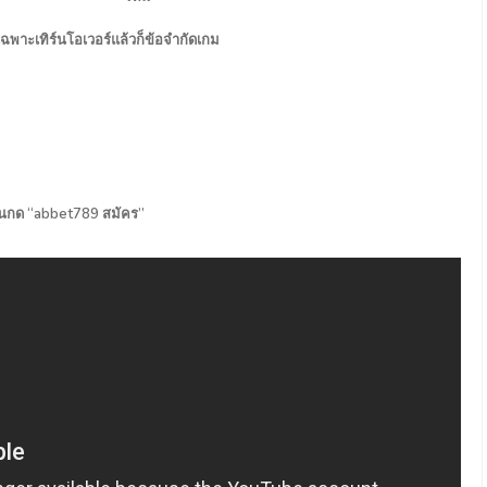
ฉพาะเทิร์นโอเวอร์แล้วก็ข้อจำกัดเกม
ก่อนกด “abbet789 สมัคร”