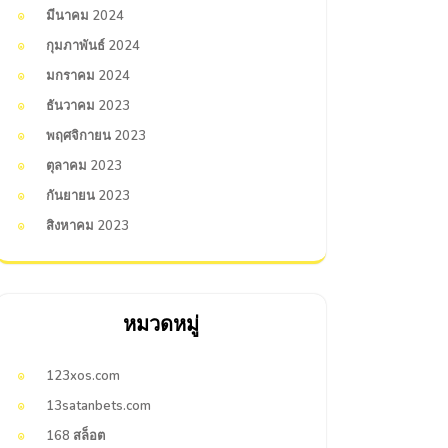
มีนาคม 2024
กุมภาพันธ์ 2024
มกราคม 2024
ธันวาคม 2023
พฤศจิกายน 2023
ตุลาคม 2023
กันยายน 2023
สิงหาคม 2023
หมวดหมู่
123xos.com
13satanbets.com
168 สล็อต