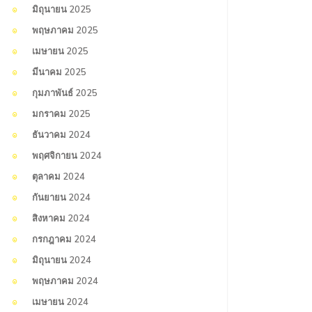
มิถุนายน 2025
พฤษภาคม 2025
เมษายน 2025
มีนาคม 2025
กุมภาพันธ์ 2025
มกราคม 2025
ธันวาคม 2024
พฤศจิกายน 2024
ตุลาคม 2024
กันยายน 2024
สิงหาคม 2024
กรกฎาคม 2024
มิถุนายน 2024
พฤษภาคม 2024
เมษายน 2024