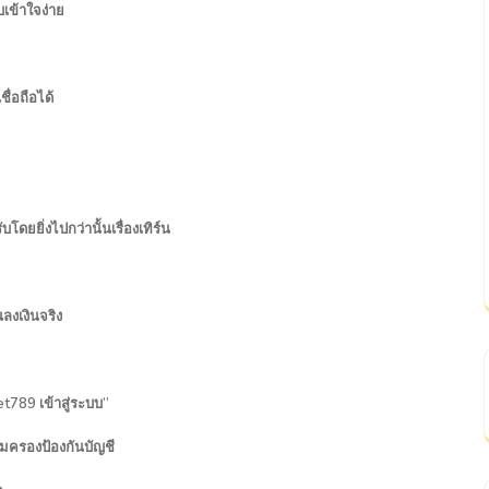
เข้าใจง่าย
ื่อถือได้
ดยยิ่งไปกว่านั้นเรื่องเทิร์น
ลงเงินจริง
t789 เข้าสู่ระบบ”
้มครองป้องกันบัญชี