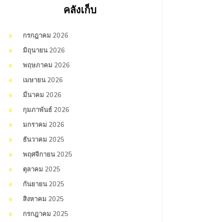
คลังเก็บ
กรกฎาคม 2026
มิถุนายน 2026
พฤษภาคม 2026
เมษายน 2026
มีนาคม 2026
กุมภาพันธ์ 2026
มกราคม 2026
ธันวาคม 2025
พฤศจิกายน 2025
ตุลาคม 2025
กันยายน 2025
สิงหาคม 2025
กรกฎาคม 2025