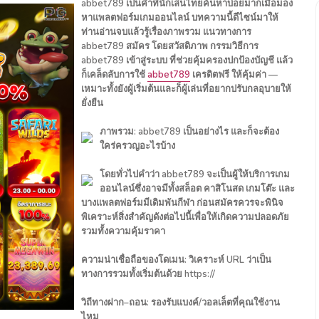
abbet789 เป็นคำที่นักเล่นไทยค้นหาบ่อยมากเมื่อมอง
หาแพลตฟอร์มเกมออนไลน์ บทความนี้ดีไซน์มาให้
ท่านอ่านจบแล้วรู้เรื่องภาพรวม แนวทางการ
abbet789 สมัคร โดยสวัสดิภาพ กรรมวิธีการ
abbet789 เข้าสู่ระบบ ที่ช่วยคุ้มครองปกป้องบัญชี แล้ว
ก็เคล็ดลับการใช้
abbet789
เครดิตฟรี ให้คุ้มค่า —
เหมาะทั้งยังผู้เริ่มต้นและก็ผู้เล่นที่อยากปรับกลอุบายให้
ยั่งยืน
ภาพรวม: abbet789 เป็นอย่างไร และก็จะต้อง
ใคร่ครวญอะไรบ้าง
โดยทั่วไปคำว่า abbet789 จะเป็นผู้ให้บริการเกม
ออนไลน์ซึ่งอาจมีทั้งสล็อต คาสิโนสด เกมโต๊ะ และ
บางแพลตฟอร์มมีเดิมพันกีฬา ก่อนสมัครควรจะพินิจ
พิเคราะห์สิ่งสำคัญดังต่อไปนี้เพื่อให้เกิดความปลอดภัย
รวมทั้งความคุ้มราคา
ความน่าเชื่อถือของโดเมน: วิเคราะห์ URL ว่าเป็น
ทางการรวมทั้งเริ่มต้นด้วย https://
วิถีทางฝาก–ถอน: รองรับแบงค์/วอลเล็ตที่คุณใช้งาน
ไหม