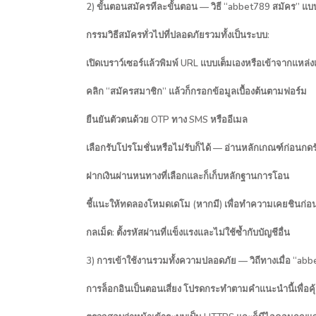
2) ขั้นตอนสมัครทีละขั้นตอน — วิธี “abbet789 สมัคร” แบบ
กรรมวิธีสมัครทั่วไปที่ปลอดภัยรวมทั้งเป็นระบบ:
เปิดเบราว์เซอร์แล้วพิมพ์ URL แบบเต็มเองหรือเข้าจากแหล่งเช
คลิก “สมัครสมาชิก” แล้วก็กรอกข้อมูลเบื้องต้นตามฟอร์ม
ยืนยันตัวตนด้วย OTP ทาง SMS หรืออีเมล
เลือกรับโปรโมชั่นหรือไม่รับก็ได้ — อ่านหลักเกณฑ์ก่อนกดรับโ
ฝากเงินผ่านหนทางที่เลือกและก็เก็บหลักฐานการโอน
ชี้แนะให้ทดลองโหมดเดโม (หากมี) เพื่อทำความเคยชินก่อน
กลเม็ด: ตั้งรหัสผ่านที่แข็งแรงและไม่ใช้ซ้ำกับบัญชีอื่น
3) การเข้าใช้งานรวมทั้งความปลอดภัย — วิถีทางเมื่อ “abbe
การล็อกอินเป็นตอนเสี่ยง โปรดกระทำตามคำแนะนำนี้เพื่อคุ