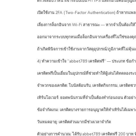
ตรวจสอบว่าหน้าเข้าระบบเป็น HTTPS และก็มีไอคอนกุญแ
เปิดใช้งาน 2FA (Two-Factor Authentication) ถ้าหากแพ
เลี่ยงการล็อกอินจาก Wi-Fi สาธารณะ — หากจำเป็นต้องให้
ออกมาจากระบบทุกหนเมื่อล็อกอินจากเครื่องที่ไม่ใช่ของคุ
ถ้าเกิดพินิจการเข้าใช้งานจากวัสดุอุปกรณ์/ภูมิภาคที่ไม่คุ้น
4) ทำความเข้าใจ “abbet789 เครดิตฟรี” — ประเภท ข้อกำห
เครดิตฟรีเป็นเยี่ยมในอุปกรณ์ที่ช่วยทำให้ผู้เล่นได้ทดลองระ
จำพวกของเครดิต: โบนัสต้อนรับ, เครดิตกิจกรรม, เครดิตช
เทิร์นโอเวอร์: ยอดพนันรวมที่จำเป็นต้องทำก่อนถอน ตัวอย่าง
ข้อจำกัดเกม: เครดิตบางรายการอนุญาตให้ทำเทิร์นได้เฉพาะ
วันหมดอายุ: เครดิตส่วนมากมีช่วงเวลาจำกัด
ตัวอย่างการคำนวณ: ได้รับ abbet789 เครดิตฟรี 200 บาท ท