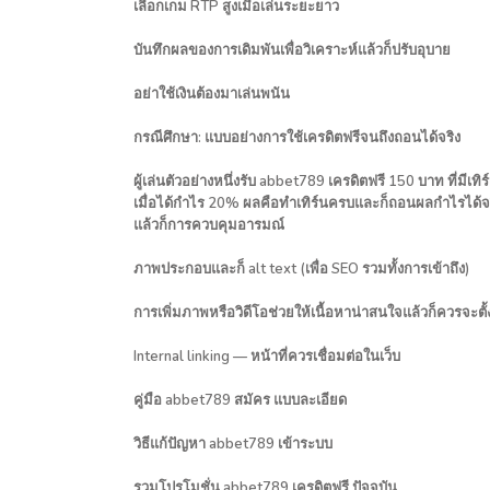
เลือกเกม RTP สูงเมื่อเล่นระยะยาว
บันทึกผลของการเดิมพันเพื่อวิเคราะห์แล้วก็ปรับอุบาย
อย่าใช้เงินต้องมาเล่นพนัน
กรณีศึกษา: แบบอย่างการใช้เครดิตฟรีจนถึงถอนได้จริง
ผู้เล่นตัวอย่างหนึ่งรับ abbet789 เครดิตฟรี 150 บาท ที่มีเทิ
เมื่อได้กำไร 20% ผลคือทำเทิร์นครบและก็ถอนผลกำไรได้จ
แล้วก็การควบคุมอารมณ์
ภาพประกอบและก็ alt text (เพื่อ SEO รวมทั้งการเข้าถึง)
การเพิ่มภาพหรือวิดีโอช่วยให้เนื้อหาน่าสนใจแล้วก็ควรจะตั้ง a
Internal linking — หน้าที่ควรเชื่อมต่อในเว็บ
คู่มือ abbet789 สมัคร แบบละเอียด
วิธีแก้ปัญหา abbet789 เข้าระบบ
รวมโปรโมชั่น abbet789 เครดิตฟรี ปัจจุบัน