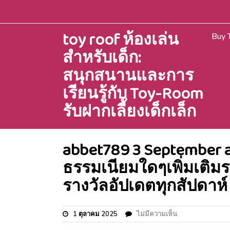
Skip
to
content
toy roof ห้องเล่น
Buy 
สำหรับเด็ก:
สนุกสนานและการ
เรียนรู้กับ Toy-Room
รับฝากเลี้ยงเด็กเล็ก
abbet789 3 September ab
ธรรมเนียมใดๆเพิ่มเติม
รางวัลอัปเดตทุกสัปดาห์ 
1 ตุลาคม 2025
ไม่มีความเห็น