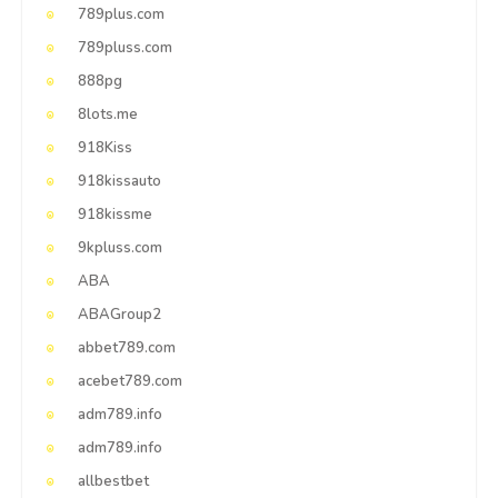
789plus.com
789pluss.com
888pg
8lots.me
918Kiss
918kissauto
918kissme
9kpluss.com
ABA
ABAGroup2
abbet789.com
acebet789.com
adm789.info
adm789.info
allbestbet