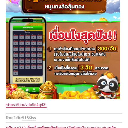
https://t.co/vdbSn4q43l
ป้ายกำกับ:
918Kiss