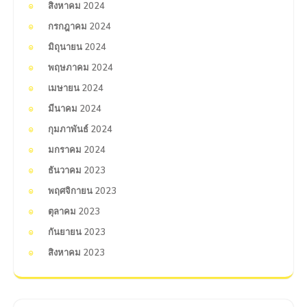
สิงหาคม 2024
กรกฎาคม 2024
มิถุนายน 2024
พฤษภาคม 2024
เมษายน 2024
มีนาคม 2024
กุมภาพันธ์ 2024
มกราคม 2024
ธันวาคม 2023
พฤศจิกายน 2023
ตุลาคม 2023
กันยายน 2023
สิงหาคม 2023