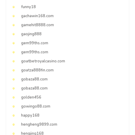
funny18
gachawin168.com
gamehit8888.com
gaojing888
gem99ths.com
gem99ths.com
goatbetroyalcasino.com
goatza888fin.com
gobaza88.com
gobaza88.com
golden456
gowingo88.com
happy168
hengheng9899.com
hengjing168