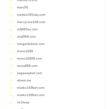
mario678.info
mars95
meekin365day.com
mercyrosa168.com
mfj889xx.com
mia88th.com
mmgoldsbets.com
mono1688
mono16888.com
moza888.com
nagawaybet.com
nbwin.me
niseko168bet.com
niseko168bet.com
no1huay