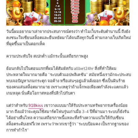
วันนี้ผมอยากมาเล่าจากประสบการณ์ตรงว่า ทำไมเว็บระดับตำนานนี้ ถึงยัง
คงชนะใจเซียนสล็อตและยืนหยัดมาได้จนถึงทุกวันนี้ ท่ามกลางเว็บเกิดใหม่
ที่ผุดขึ้นมาเป็นดอกเห็ด
ความประทับใจ สเปกต่ำ แม้กระนั้นเสถียรภาพสูง
ย้อนกลับไปในตอนแรกที่ผมได้สัมผัสกับ allbet24hr สิ่งที่ทำให้ผม
ประหลาดใจมากมายคือ “ระบบตัวแอปพลิเคชัน” สมัยหนึ่งเรามักจะประสบ
พบเจอปัญหาเกมกระตุก จอค้าง หรือเล่นๆอยู่แล้วเด้งออก ซึ่งเป็นฝันร้าย
ของคนเล่นสล็อตมากมาย เพราะเหตุว่าถ้าแจ็กพอเพียงตกำลังจะแตกแล้ว
เกมหลุด นั่นคือโอกาสทองที่ปลิวไปกับตา
แต่ว่าสำหรับ
918kiss
เขาวางแบบมาให้รับประทานทรัพยากรเครื่องน้อย
มาก ถึงแม้ว่าจะคุณใช้สมาร์ตโฟนรุ่นเก่าเมื่อ 3-4 ปีที่ผ่านมา ระบบก็ยังรัน
ได้อย่างลื่นไหล ความเสถียรภาพนี้แหละที่สร้างความแน่ใจให้กับเซียน
สล็อตระดับเฮฟวี่เวท เพราะว่าพวกเขารู้ว่า “ระบบป้อมคง เป็นรากฐานของ
การทำกำไร”