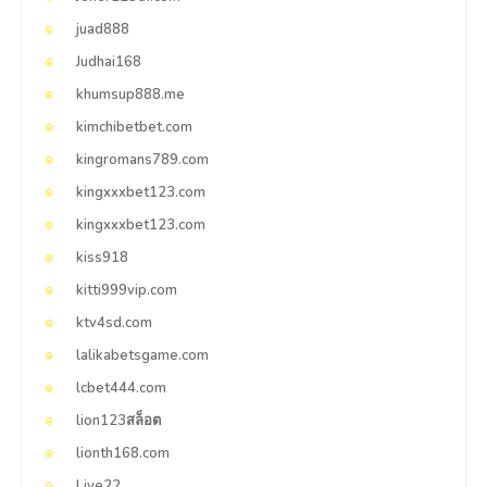
juad888
Judhai168
khumsup888.me
kimchibetbet.com
kingromans789.com
kingxxxbet123.com
kingxxxbet123.com
kiss918
kitti999vip.com
ktv4sd.com
lalikabetsgame.com
lcbet444.com
lion123สล็อต
lionth168.com
Live22