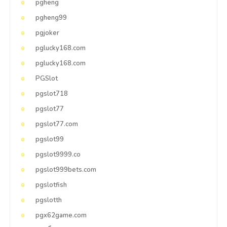
pgheng
pgheng99
pgjoker
pglucky168.com
pglucky168.com
PGSlot
pgslot718
pgslot77
pgslot77.com
pgslot99
pgslot9999.co
pgslot999bets.com
pgslotfish
pgslotth
pgx62game.com