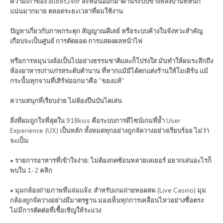
ความเก๋าของ allbet24hr สะท้อนออกมาผ่านระบบข้างหลังบ้านที่หนัก
แน่นมากมาย ตลอดระยะเวลาที่ผมใช้งาน
ปัญหาเกี่ยวกับภาพกระตุก สัญญาณดีเลย์ หรือระบบค้างในจังหวะสำคัญ
เกือบจะเป็นศูนย์ การตัดยอด การแสดงผลหน้าไพ่
หรือการหมุนวงล้อเป็นไปอย่างธรรมชาติและก็โปร่งใส มันทำให้ผมระลึกถึง
ห้องอาหารเก่าแก่รสระดับตำนาน ที่หากแม้มิได้ตกแต่งร้านให้โมเดิร์น แม้
กระนั้นทุกจานที่เสิร์ฟออกมาคือ “ของแท้”
ความสนุกที่เรียบง่าย ไม่ต้องปีนบันไดเล่น
สิ่งที่ผมถูกใจที่สุดใน 918kiss คือระบบการดีไซน์เกมที่ย้ำ User
Experience (UX) เป็นหลัก ทั้งหมดทุกอย่างถูกจัดวางอย่างเรียบร้อย ไม่ว่า
จะเป็น:
• รายการอาหารที่เข้าใจง่าย: ไม่ต้องกดซ้อนหลายเลเยอร์ อยากเล่นอะไรก็
พบใน 1-2 คลิก
• มุมกล้องถ่ายภาพที่แจ่มแจ้ง: สำหรับเกมถ่ายทอดสด (Live Casino) มุม
กล้องถูกจัดวางอย่างมีมาตรฐาน มองเห็นทุกการเคลื่อนไหวอย่างซื่อตรง
ไม่มีการตัดต่อที่เชื้อเชิญให้ระแวง