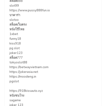
สล็อต888
slot99
https://www.pussy888fun.io
บาคาร่า
slotxo
สล็อตเว็บตรง
หนังโป๊ไทย
1xbet
funny18
kiss918
pg slot
joker123
สล็อต777
tokyoslot88
https://betwayvietnam.com
https://jokerasia.net
https://moodeng.in
pgslot
https://918kissauto.xyz
หนังชนโรง
sagame
joker 123