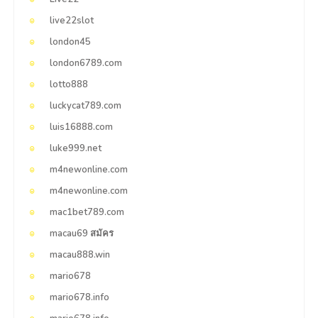
live22slot
london45
london6789.com
lotto888
luckycat789.com
luis16888.com
luke999.net
m4newonline.com
m4newonline.com
mac1bet789.com
macau69 สมัคร
macau888.win
mario678
mario678.info